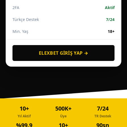
2FA
Aktif
Türkçe Destek
7/24
Min. Yaş
18+
ELEXBET GİRİŞ YAP →
10+
500K+
7/24
Yıl Aktif
Üye
TR Destek
%99.9
10+
90sn