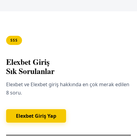
SSS
Elexbet Giriş
Sık Sorulanlar
Elexbet ve Elexbet giriş hakkında en çok merak edilen
8 soru.
Elexbet Giriş Yap