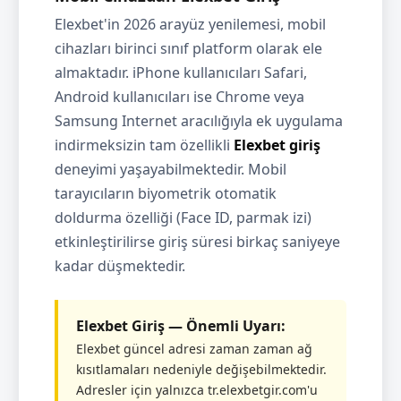
Elexbet'in 2026 arayüz yenilemesi, mobil
cihazları birinci sınıf platform olarak ele
almaktadır. iPhone kullanıcıları Safari,
Android kullanıcıları ise Chrome veya
Samsung Internet aracılığıyla ek uygulama
indirmeksizin tam özellikli
Elexbet giriş
deneyimi yaşayabilmektedir. Mobil
tarayıcıların biyometrik otomatik
doldurma özelliği (Face ID, parmak izi)
etkinleştirilirse giriş süresi birkaç saniyeye
kadar düşmektedir.
Elexbet Giriş — Önemli Uyarı:
Elexbet güncel adresi zaman zaman ağ
kısıtlamaları nedeniyle değişebilmektedir.
Adresler için yalnızca tr.elexbetgir.com'u