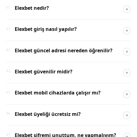
01
Elexbet nedir?
Elexbet, uluslararası lisans kapsamında faaliyet
02
Elexbet giriş nasıl yapılır?
gösteren, Türk kullanıcılara tam Türkçe arayüz ve 7/24
destek sunan dijital eğlence ve interaktif içerik
platformudur. Güvenlik odaklı altyapısı ve kesintisiz
tr.elexbetgir.com üzerinden doğrulanmış güncel
03
Elexbet güncel adresi nereden öğrenilir?
erişim altyapısıyla kullanıcı memnuniyetini öncelikli
Elexbet giriş adresini edinin. Adresi tarayıcınıza
hedef olarak benimseyen Elexbet, yıllar içinde güçlü
doğrudan yazın; URL'de kilit simgesi ve "https://"
bir üye tabanı oluşturmuştur.
olduğunu doğrulayın. Kullanıcı adı ve şifrenizi giriş
Elexbet güncel giriş adresi için tr.elexbetgir.com
04
Elexbet güvenilir midir?
formuna girin, Giriş butonuna tıklayın. 2FA aktifse
sayfasını düzenli olarak takip edin. Adres değişiklikleri
SMS ya da authenticator kodunuzu da girerek işlemi
anlık olarak güncellenmektedir. Arama motorlarından
tamamlayın.
ulaşılan sonuçlar her zaman resmi adres
Evet. Elexbet, uluslararası lisans çerçevesinde faaliyet
05
Elexbet mobil cihazlarda çalışır mı?
olmayabileceğinden, doğrulama için bu sayfayı
göstermekte olup bağımsız güvenlik denetimlerinden
kullanın ve adresi tarayıcınızda yer imi olarak
geçmektedir. 256-bit SSL şifreleme, TLS 1.3 protokolü
kaydedin.
ve yapay zeka destekli anomali tespiti, platformun
Evet. Elexbet'in 2026'da yenilenen duyarlı (responsive)
06
Elexbet üyeliği ücretsiz mi?
güvenlik standartlarını yüksek tutmaktadır.
arayüzü iOS ve Android'in tüm güncel sürümlerinde
sorunsuz çalışmaktadır. Ek uygulama indirmeye gerek
kalmadan mobil tarayıcıdan Elexbet giriş yapabilir,
Evet, Elexbet üyeliği tamamen ücretsizdir. Güncel
07
Elexbet şifremi unuttum, ne yapmalıyım?