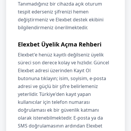
Tanımadığınız bir cihazda açık oturum
tespit ederseniz şifrenizi hemen
değiştirmeniz ve Elexbet destek ekibini
bilgilendirmeniz önerilmektedir.
Elexbet Üyelik Açma Rehberi
Elexbet'e henüz kayıtlı değilseniz üyelik
süreci son derece kolay ve hızlıdır. Güncel
Elexbet adresi üzerinden Kayıt Ol
butonuna tıklayın; isim, soyisim, e-posta
adresi ve güçlü bir şifre belirlemeniz
yeterlidir. Türkiye'den kayıt yapan
kullanıcılar için telefon numarası
doğrulaması ek bir güvenlik katmanı
olarak istenebilmektedir. E-posta ya da
SMS doğrulamasının ardından Elexbet