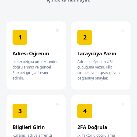
1
2
Adresi Öğrenin
Tarayıcıya Yazın
tr.elexbetgir.com üzerinden
Adresi doğrudan URL
doğrulanmış ve güncel
çubuğuna yazın. Kilit
Elexbet giriş adresini
simgesi ve https:// güvenli
edinin.
bağlantıyı onaylar.
3
4
Bilgileri Girin
2FA Doğrula
Kullanıcı adı ve şifrenizi
İki faktörlü doğrulama