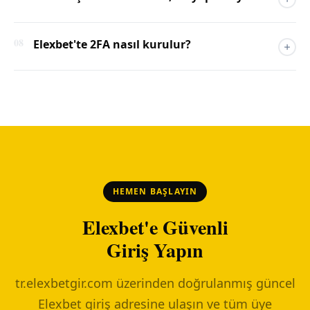
tüm özelliklere erişebilirsiniz.
adres üzerinden Kayıt Ol butonuna tıklayın, formu
doldurun ve e-posta veya SMS doğrulamasını
tamamlayın. Hesabınız hemen aktif olur ve hoş geldin
Elexbet giriş ekranındaki "Şifremi Unuttum"
08
Elexbet'te 2FA nasıl kurulur?
avantajlarına anında kavuşursunuz.
bağlantısına tıklayın. Üyelik e-posta adresinize
sıfırlama bağlantısı gönderilecektir. Bağlantı 15 dakika
geçerlidir. E-posta gelmezse spam klasörünüzü
Elexbet hesabınıza giriş yapın, sağ üstteki profil
kontrol edin; sorun devam ederse Elexbet canlı
menüsünden Güvenlik Ayarları'na gidin ve İki Faktörlü
desteğe başvurun.
Doğrulama seçeneğini aktif hale getirin. SMS veya
authenticator uygulama seçeneklerinden birini tercih
edin. SMS'e kıyasla authenticator uygulaması (Google,
Microsoft) SIM swap saldırılarına karşı çok daha
güvenlidir.
HEMEN BAŞLAYIN
Elexbet'e Güvenli
Giriş Yapın
tr.elexbetgir.com üzerinden doğrulanmış güncel
Elexbet giriş adresine ulaşın ve tüm üye