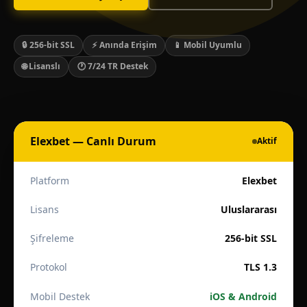
🔒 256-bit SSL
⚡ Anında Erişim
📱 Mobil Uyumlu
🌐 Lisanslı
🕐 7/24 TR Destek
Elexbet — Canlı Durum
Aktif
Platform
Elexbet
Lisans
Uluslararası
Şifreleme
256-bit SSL
Protokol
TLS 1.3
Mobil Destek
iOS & Android