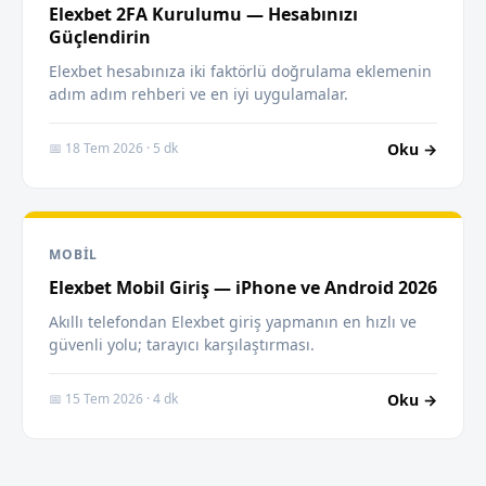
Elexbet 2FA Kurulumu — Hesabınızı
Güçlendirin
Elexbet hesabınıza iki faktörlü doğrulama eklemenin
adım adım rehberi ve en iyi uygulamalar.
Oku →
📅 18 Tem 2026 · 5 dk
MOBIL
Elexbet Mobil Giriş — iPhone ve Android 2026
Akıllı telefondan Elexbet giriş yapmanın en hızlı ve
güvenli yolu; tarayıcı karşılaştırması.
Oku →
📅 15 Tem 2026 · 4 dk