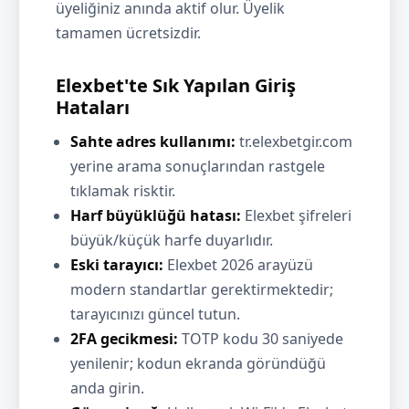
üyeliğiniz anında aktif olur. Üyelik
tamamen ücretsizdir.
Elexbet'te Sık Yapılan Giriş
Hataları
Sahte adres kullanımı:
tr.elexbetgir.com
yerine arama sonuçlarından rastgele
tıklamak risktir.
Harf büyüklüğü hatası:
Elexbet şifreleri
büyük/küçük harfe duyarlıdır.
Eski tarayıcı:
Elexbet 2026 arayüzü
modern standartlar gerektirmektedir;
tarayıcınızı güncel tutun.
2FA gecikmesi:
TOTP kodu 30 saniyede
yenilenir; kodun ekranda göründüğü
anda girin.