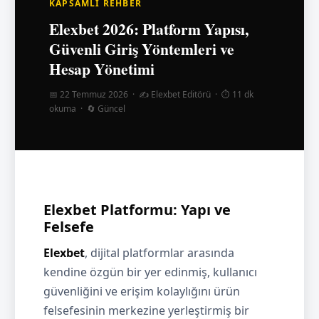
KAPSAMLI REHBER
Elexbet 2026: Platform Yapısı,
Güvenli Giriş Yöntemleri ve
Hesap Yönetimi
📅 22 Temmuz 2026 · ✍ Elexbet Editörü · ⏱ 11 dk
okuma · 🔄 Güncel
Elexbet Platformu: Yapı ve
Felsefe
Elexbet
, dijital platformlar arasında
kendine özgün bir yer edinmiş, kullanıcı
güvenliğini ve erişim kolaylığını ürün
felsefesinin merkezine yerleştirmiş bir