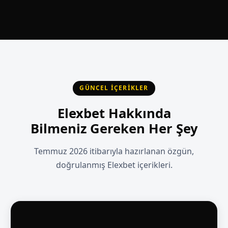
GÜNCEL İÇERIKLER
Elexbet Hakkında
Bilmeniz Gereken Her Şey
Temmuz 2026 itibarıyla hazırlanan özgün,
doğrulanmış Elexbet içerikleri.