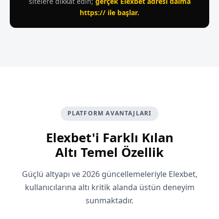
sitelere dikkat edin;
gerçek Elexbet adresi daima
https:// ile başlar.
PLATFORM AVANTAJLARI
Elexbet'i Farklı Kılan
Altı Temel Özellik
Güçlü altyapı ve 2026 güncellemeleriyle Elexbet,
kullanıcılarına altı kritik alanda üstün deneyim
sunmaktadır.