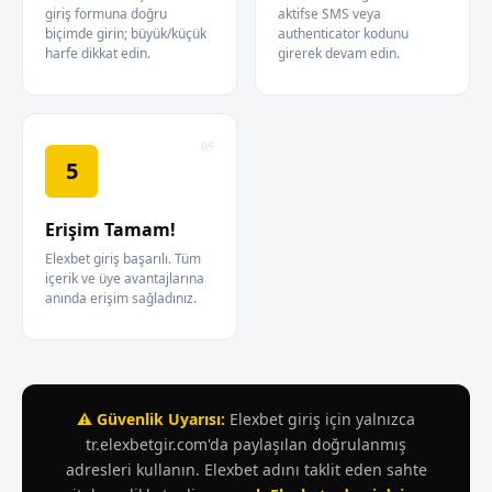
giriş formuna doğru
aktifse SMS veya
biçimde girin; büyük/küçük
authenticator kodunu
harfe dikkat edin.
girerek devam edin.
5
Erişim Tamam!
Elexbet giriş başarılı. Tüm
içerik ve üye avantajlarına
anında erişim sağladınız.
⚠ Güvenlik Uyarısı:
Elexbet giriş için yalnızca
tr.elexbetgir.com'da paylaşılan doğrulanmış
adresleri kullanın. Elexbet adını taklit eden sahte