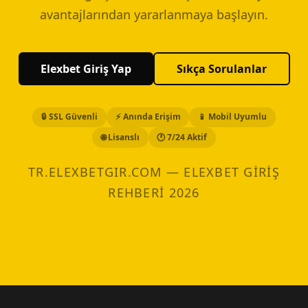
avantajlarından yararlanmaya başlayın.
Elexbet Giriş Yap
Sıkça Sorulanlar
🔒 SSL Güvenli
⚡ Anında Erişim
📱 Mobil Uyumlu
🌐 Lisanslı
🕐 7/24 Aktif
TR.ELEXBETGIR.COM — ELEXBET GİRİŞ
REHBERİ 2026