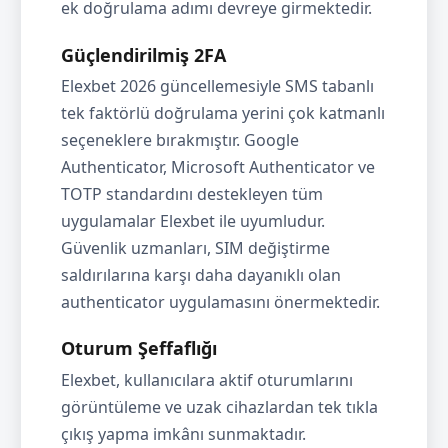
ek doğrulama adımı devreye girmektedir.
Güçlendirilmiş 2FA
Elexbet 2026 güncellemesiyle SMS tabanlı
tek faktörlü doğrulama yerini çok katmanlı
seçeneklere bırakmıştır. Google
Authenticator, Microsoft Authenticator ve
TOTP standardını destekleyen tüm
uygulamalar Elexbet ile uyumludur.
Güvenlik uzmanları, SIM değiştirme
saldırılarına karşı daha dayanıklı olan
authenticator uygulamasını önermektedir.
Oturum Şeffaflığı
Elexbet, kullanıcılara aktif oturumlarını
görüntüleme ve uzak cihazlardan tek tıkla
çıkış yapma imkânı sunmaktadır.