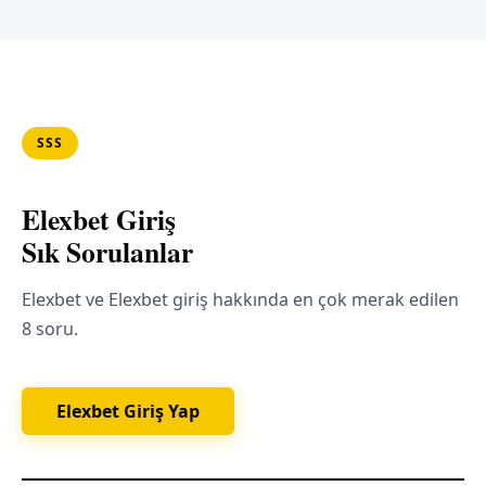
SSS
Elexbet Giriş
Sık Sorulanlar
Elexbet ve Elexbet giriş hakkında en çok merak edilen
8 soru.
Elexbet Giriş Yap