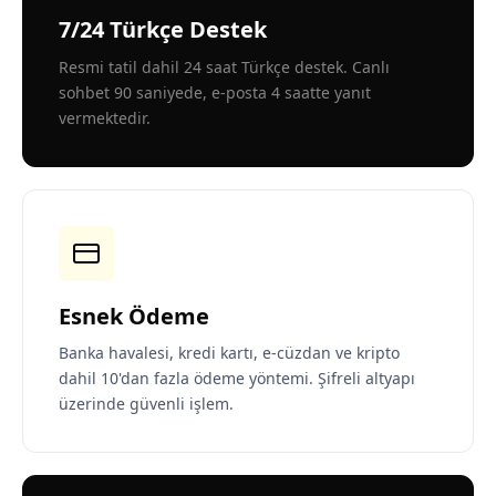
7/24 Türkçe Destek
Resmi tatil dahil 24 saat Türkçe destek. Canlı
sohbet 90 saniyede, e-posta 4 saatte yanıt
vermektedir.
Esnek Ödeme
Banka havalesi, kredi kartı, e-cüzdan ve kripto
dahil 10'dan fazla ödeme yöntemi. Şifreli altyapı
üzerinde güvenli işlem.