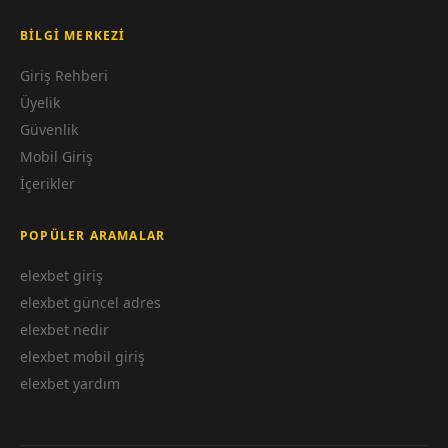
BILGI MERKEZI
Giriş Rehberi
Üyelik
Güvenlik
Mobil Giriş
İçerikler
POPÜLER ARAMALAR
elexbet giriş
elexbet güncel adres
elexbet nedir
elexbet mobil giriş
elexbet yardım