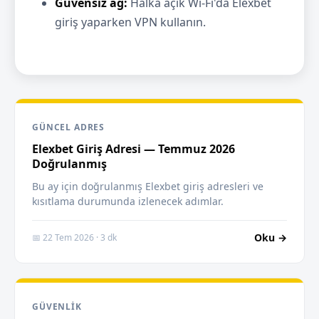
Güvensiz ağ:
Halka açık Wi-Fi'da Elexbet
giriş yaparken VPN kullanın.
GÜNCEL ADRES
Elexbet Giriş Adresi — Temmuz 2026
Doğrulanmış
Bu ay için doğrulanmış Elexbet giriş adresleri ve
kısıtlama durumunda izlenecek adımlar.
Oku →
📅 22 Tem 2026 · 3 dk
GÜVENLIK