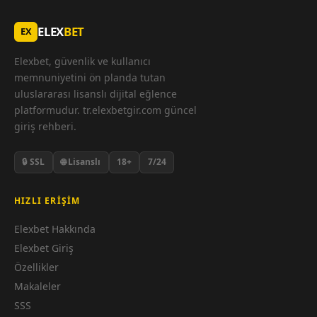
ELEX
BET
EX
Elexbet, güvenlik ve kullanıcı
memnuniyetini ön planda tutan
uluslararası lisanslı dijital eğlence
platformudur. tr.elexbetgir.com güncel
giriş rehberi.
🔒 SSL
🌐 Lisanslı
18+
7/24
HIZLI ERIŞIM
Elexbet Hakkında
Elexbet Giriş
Özellikler
Makaleler
SSS