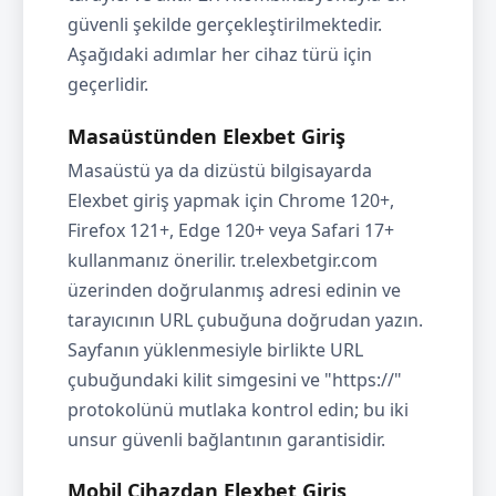
güvenli şekilde gerçekleştirilmektedir.
Aşağıdaki adımlar her cihaz türü için
geçerlidir.
Masaüstünden Elexbet Giriş
Masaüstü ya da dizüstü bilgisayarda
Elexbet giriş yapmak için Chrome 120+,
Firefox 121+, Edge 120+ veya Safari 17+
kullanmanız önerilir. tr.elexbetgir.com
üzerinden doğrulanmış adresi edinin ve
tarayıcının URL çubuğuna doğrudan yazın.
Sayfanın yüklenmesiyle birlikte URL
çubuğundaki kilit simgesini ve "https://"
protokolünü mutlaka kontrol edin; bu iki
unsur güvenli bağlantının garantisidir.
Mobil Cihazdan Elexbet Giriş