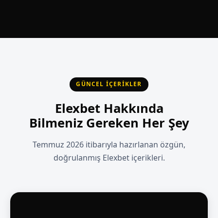
GÜNCEL İÇERIKLER
Elexbet Hakkında
Bilmeniz Gereken Her Şey
Temmuz 2026 itibarıyla hazırlanan özgün,
doğrulanmış Elexbet içerikleri.