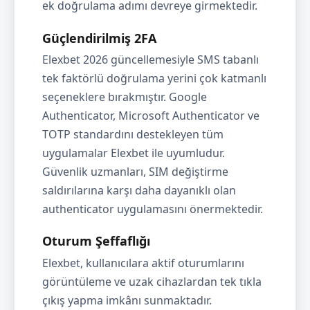
ek doğrulama adımı devreye girmektedir.
Güçlendirilmiş 2FA
Elexbet 2026 güncellemesiyle SMS tabanlı
tek faktörlü doğrulama yerini çok katmanlı
seçeneklere bırakmıştır. Google
Authenticator, Microsoft Authenticator ve
TOTP standardını destekleyen tüm
uygulamalar Elexbet ile uyumludur.
Güvenlik uzmanları, SIM değiştirme
saldırılarına karşı daha dayanıklı olan
authenticator uygulamasını önermektedir.
Oturum Şeffaflığı
Elexbet, kullanıcılara aktif oturumlarını
görüntüleme ve uzak cihazlardan tek tıkla
çıkış yapma imkânı sunmaktadır.