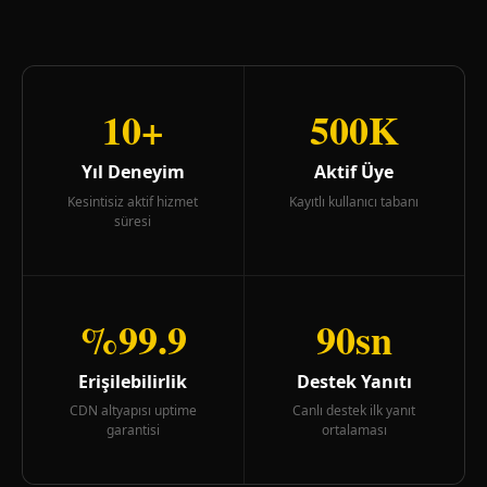
10+
500K
Yıl Deneyim
Aktif Üye
Kesintisiz aktif hizmet
Kayıtlı kullanıcı tabanı
süresi
%99.9
90sn
Erişilebilirlik
Destek Yanıtı
CDN altyapısı uptime
Canlı destek ilk yanıt
garantisi
ortalaması