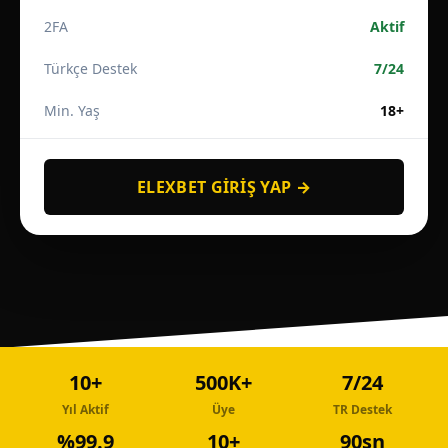
2FA
Aktif
Türkçe Destek
7/24
Min. Yaş
18+
ELEXBET GİRİŞ YAP →
10+
500K+
7/24
Yıl Aktif
Üye
TR Destek
%99.9
10+
90sn