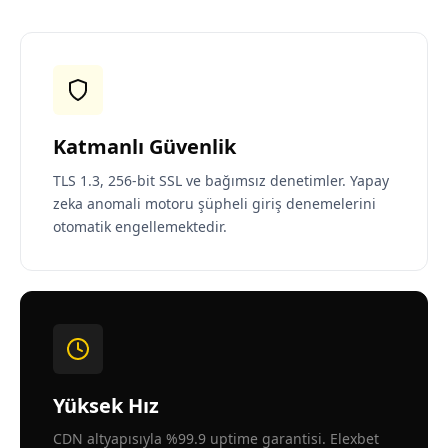
Katmanlı Güvenlik
TLS 1.3, 256-bit SSL ve bağımsız denetimler. Yapay
zeka anomali motoru şüpheli giriş denemelerini
otomatik engellemektedir.
Yüksek Hız
CDN altyapısıyla %99.9 uptime garantisi. Elexbet