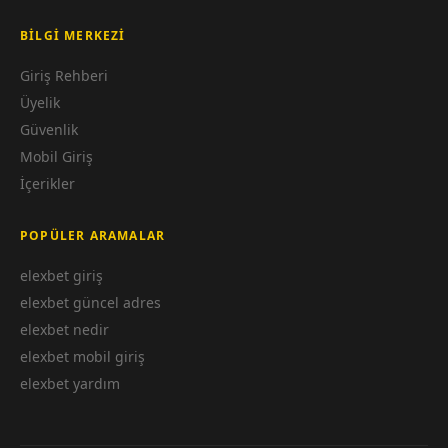
BILGI MERKEZI
Giriş Rehberi
Üyelik
Güvenlik
Mobil Giriş
İçerikler
POPÜLER ARAMALAR
elexbet giriş
elexbet güncel adres
elexbet nedir
elexbet mobil giriş
elexbet yardım