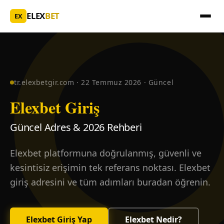
ELEX
BET
EX
tr.elexbetgir.com · 22 Temmuz 2026 · Güncel
Elexbet Giriş
Güncel Adres & 2026 Rehberi
Elexbet platformuna doğrulanmış, güvenli ve
kesintisiz erişimin tek referans noktası. Elexbet
giriş adresini ve tüm adımları buradan öğrenin.
Elexbet Giriş Yap
Elexbet Nedir?