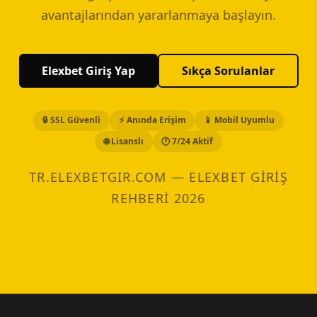
avantajlarından yararlanmaya başlayın.
Elexbet Giriş Yap
Sıkça Sorulanlar
🔒 SSL Güvenli
⚡ Anında Erişim
📱 Mobil Uyumlu
🌐 Lisanslı
🕐 7/24 Aktif
TR.ELEXBETGIR.COM — ELEXBET GİRİŞ
REHBERİ 2026