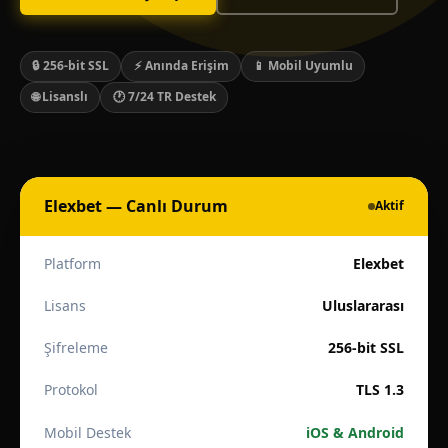
🔒 256-bit SSL
⚡ Anında Erişim
📱 Mobil Uyumlu
🌐 Lisanslı
🕐 7/24 TR Destek
Elexbet — Canlı Durum
Aktif
Platform
Elexbet
Lisans
Uluslararası
Şifreleme
256-bit SSL
Protokol
TLS 1.3
Mobil Destek
iOS & Android