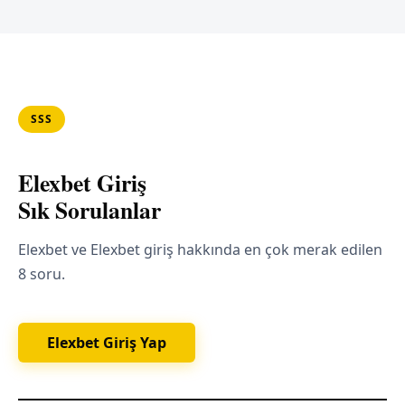
SSS
Elexbet Giriş
Sık Sorulanlar
Elexbet ve Elexbet giriş hakkında en çok merak edilen
8 soru.
Elexbet Giriş Yap