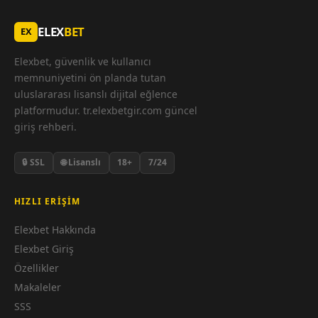
ELEX
BET
EX
Elexbet, güvenlik ve kullanıcı
memnuniyetini ön planda tutan
uluslararası lisanslı dijital eğlence
platformudur. tr.elexbetgir.com güncel
giriş rehberi.
🔒 SSL
🌐 Lisanslı
18+
7/24
HIZLI ERIŞIM
Elexbet Hakkında
Elexbet Giriş
Özellikler
Makaleler
SSS