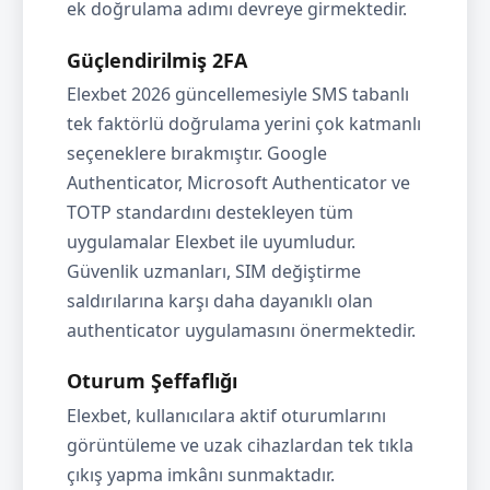
ek doğrulama adımı devreye girmektedir.
Güçlendirilmiş 2FA
Elexbet 2026 güncellemesiyle SMS tabanlı
tek faktörlü doğrulama yerini çok katmanlı
seçeneklere bırakmıştır. Google
Authenticator, Microsoft Authenticator ve
TOTP standardını destekleyen tüm
uygulamalar Elexbet ile uyumludur.
Güvenlik uzmanları, SIM değiştirme
saldırılarına karşı daha dayanıklı olan
authenticator uygulamasını önermektedir.
Oturum Şeffaflığı
Elexbet, kullanıcılara aktif oturumlarını
görüntüleme ve uzak cihazlardan tek tıkla
çıkış yapma imkânı sunmaktadır.