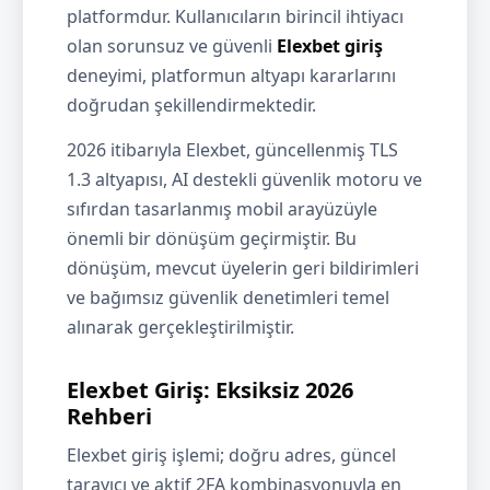
platformdur. Kullanıcıların birincil ihtiyacı
olan sorunsuz ve güvenli
Elexbet giriş
deneyimi, platformun altyapı kararlarını
doğrudan şekillendirmektedir.
2026 itibarıyla Elexbet, güncellenmiş TLS
1.3 altyapısı, AI destekli güvenlik motoru ve
sıfırdan tasarlanmış mobil arayüzüyle
önemli bir dönüşüm geçirmiştir. Bu
dönüşüm, mevcut üyelerin geri bildirimleri
ve bağımsız güvenlik denetimleri temel
alınarak gerçekleştirilmiştir.
Elexbet Giriş: Eksiksiz 2026
Rehberi
Elexbet giriş işlemi; doğru adres, güncel
tarayıcı ve aktif 2FA kombinasyonuyla en