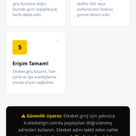
giriş formuna doğru
aktifse SMS veya
biçimde girin; büyük/küçük
authenticator kodunu
harfe dikkat edin.
girerek devam edin.
5
Erişim Tamam!
Elexbet giriş başarılı. Tüm
içerik ve üye avantajlarına
anında erişim sağladınız.
⚠ Güvenlik Uyarısı:
Elexbet giriş için yalnızca
tr.elexbetgir.com'da paylaşılan doğrulanmış
adresleri kullanın. Elexbet adını taklit eden sahte