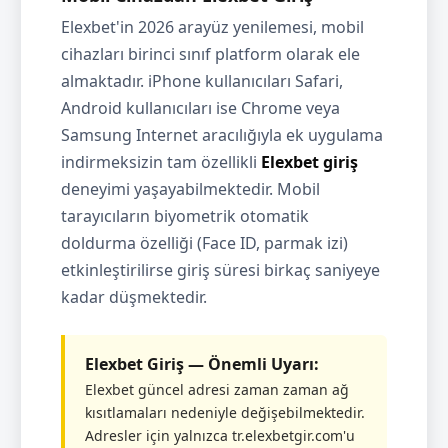
Elexbet'in 2026 arayüz yenilemesi, mobil
cihazları birinci sınıf platform olarak ele
almaktadır. iPhone kullanıcıları Safari,
Android kullanıcıları ise Chrome veya
Samsung Internet aracılığıyla ek uygulama
indirmeksizin tam özellikli
Elexbet giriş
deneyimi yaşayabilmektedir. Mobil
tarayıcıların biyometrik otomatik
doldurma özelliği (Face ID, parmak izi)
etkinleştirilirse giriş süresi birkaç saniyeye
kadar düşmektedir.
Elexbet Giriş — Önemli Uyarı:
Elexbet güncel adresi zaman zaman ağ
kısıtlamaları nedeniyle değişebilmektedir.
Adresler için yalnızca tr.elexbetgir.com'u