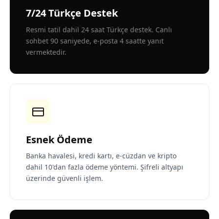
7/24 Türkçe Destek
Resmi tatil dahil 24 saat Türkçe destek. Canlı
sohbet 90 saniyede, e-posta 4 saatte yanıt
vermektedir.
Esnek Ödeme
Banka havalesi, kredi kartı, e-cüzdan ve kripto
dahil 10'dan fazla ödeme yöntemi. Şifreli altyapı
üzerinde güvenli işlem.