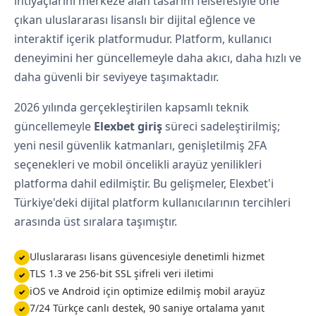
ihtiyaçlarını merkeze alan tasarım felsefesiyle öne
çıkan uluslararası lisanslı bir dijital eğlence ve
interaktif içerik platformudur. Platform, kullanıcı
deneyimini her güncellemeyle daha akıcı, daha hızlı ve
daha güvenli bir seviyeye taşımaktadır.
2026 yılında gerçekleştirilen kapsamlı teknik
güncellemeyle
Elexbet giriş
süreci sadeleştirilmiş;
yeni nesil güvenlik katmanları, genişletilmiş 2FA
seçenekleri ve mobil öncelikli arayüz yenilikleri
platforma dahil edilmiştir. Bu gelişmeler, Elexbet'i
Türkiye'deki dijital platform kullanıcılarının tercihleri
arasında üst sıralara taşımıştır.
Uluslararası lisans güvencesiyle denetimli hizmet
✓
TLS 1.3 ve 256-bit SSL şifreli veri iletimi
✓
iOS ve Android için optimize edilmiş mobil arayüz
✓
7/24 Türkçe canlı destek, 90 saniye ortalama yanıt
✓