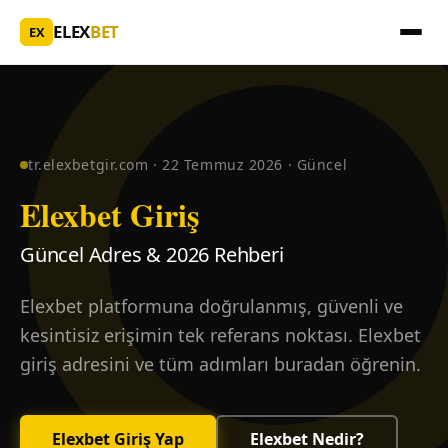
ELEX
BET
EX
tr.elexbetgir.com · 22 Temmuz 2026 · Güncel
Elexbet Giriş
Güncel Adres & 2026 Rehberi
Elexbet platformuna doğrulanmış, güvenli ve
kesintisiz erişimin tek referans noktası. Elexbet
giriş adresini ve tüm adımları buradan öğrenin.
Elexbet Giriş Yap
Elexbet Nedir?