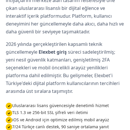
ihtiyaçlarını merkeze alan tasarım felsefesiyle öne
çıkan uluslararası lisanslı bir dijital eğlence ve
interaktif içerik platformudur. Platform, kullanıcı
deneyimini her güncellemeyle daha akıcı, daha hızlı ve
daha güvenli bir seviyeye taşımaktadır.
2026 yılında gerçekleştirilen kapsamlı teknik
güncellemeyle
Elexbet giriş
süreci sadeleştirilmiş;
yeni nesil güvenlik katmanları, genişletilmiş 2FA
seçenekleri ve mobil öncelikli arayüz yenilikleri
platforma dahil edilmiştir. Bu gelişmeler, Elexbet'i
Türkiye'deki dijital platform kullanıcılarının tercihleri
arasında üst sıralara taşımıştır.
Uluslararası lisans güvencesiyle denetimli hizmet
✓
TLS 1.3 ve 256-bit SSL şifreli veri iletimi
✓
iOS ve Android için optimize edilmiş mobil arayüz
✓
7/24 Türkçe canlı destek, 90 saniye ortalama yanıt
✓