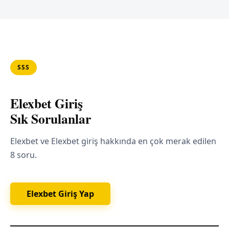
SSS
Elexbet Giriş
Sık Sorulanlar
Elexbet ve Elexbet giriş hakkında en çok merak edilen
8 soru.
Elexbet Giriş Yap