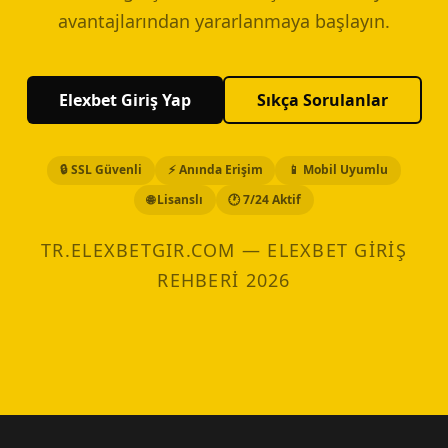
avantajlarından yararlanmaya başlayın.
Elexbet Giriş Yap
Sıkça Sorulanlar
🔒 SSL Güvenli
⚡ Anında Erişim
📱 Mobil Uyumlu
🌐 Lisanslı
🕐 7/24 Aktif
TR.ELEXBETGIR.COM — ELEXBET GİRİŞ
REHBERİ 2026