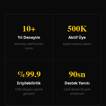
10+
500K
Yıl Deneyim
Aktif Üye
Kesintisiz aktif hizmet
Kayıtlı kullanıcı tabanı
süresi
%99.9
90sn
Erişilebilirlik
Destek Yanıtı
CDN altyapısı uptime
Canlı destek ilk yanıt
garantisi
ortalaması