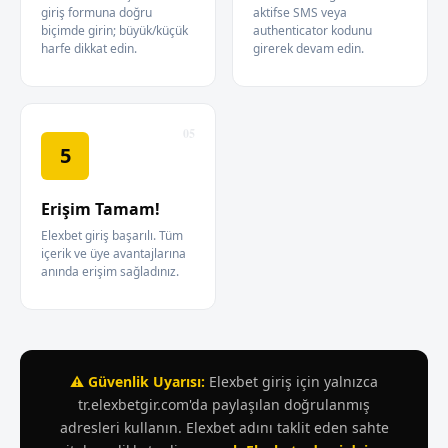
giriş formuna doğru
aktifse SMS veya
biçimde girin; büyük/küçük
authenticator kodunu
harfe dikkat edin.
girerek devam edin.
5
Erişim Tamam!
Elexbet giriş başarılı. Tüm
içerik ve üye avantajlarına
anında erişim sağladınız.
⚠ Güvenlik Uyarısı:
Elexbet giriş için yalnızca
tr.elexbetgir.com'da paylaşılan doğrulanmış
adresleri kullanın. Elexbet adını taklit eden sahte