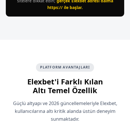
sitelere dikkat edin;
gerçek Elexbet adresi daima
https:// ile başlar.
PLATFORM AVANTAJLARI
Elexbet'i Farklı Kılan
Altı Temel Özellik
Güçlü altyapı ve 2026 güncellemeleriyle Elexbet,
kullanıcılarına altı kritik alanda üstün deneyim
sunmaktadır.