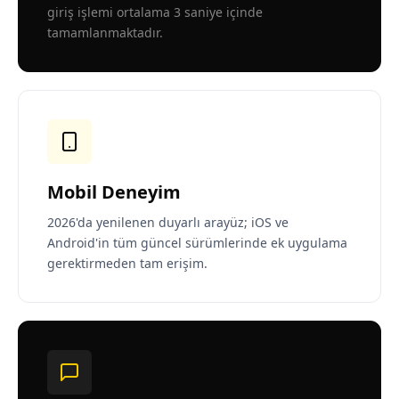
giriş işlemi ortalama 3 saniye içinde
tamamlanmaktadır.
Mobil Deneyim
2026'da yenilenen duyarlı arayüz; iOS ve
Android'in tüm güncel sürümlerinde ek uygulama
gerektirmeden tam erişim.