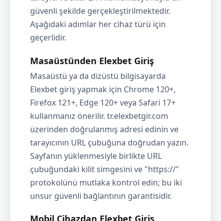
güvenli şekilde gerçekleştirilmektedir.
Aşağıdaki adımlar her cihaz türü için
geçerlidir.
Masaüstünden Elexbet Giriş
Masaüstü ya da dizüstü bilgisayarda
Elexbet giriş yapmak için Chrome 120+,
Firefox 121+, Edge 120+ veya Safari 17+
kullanmanız önerilir. tr.elexbetgir.com
üzerinden doğrulanmış adresi edinin ve
tarayıcının URL çubuğuna doğrudan yazın.
Sayfanın yüklenmesiyle birlikte URL
çubuğundaki kilit simgesini ve "https://"
protokolünü mutlaka kontrol edin; bu iki
unsur güvenli bağlantının garantisidir.
Mobil Cihazdan Elexbet Giriş