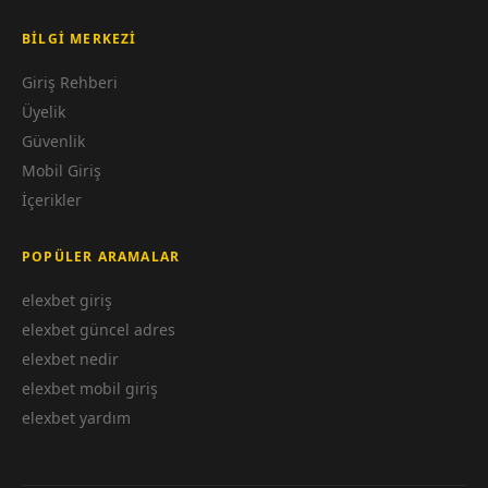
BILGI MERKEZI
Giriş Rehberi
Üyelik
Güvenlik
Mobil Giriş
İçerikler
POPÜLER ARAMALAR
elexbet giriş
elexbet güncel adres
elexbet nedir
elexbet mobil giriş
elexbet yardım