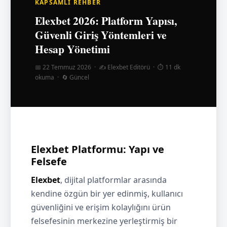
KAPSAMLI REHBER
Elexbet 2026: Platform Yapısı,
Güvenli Giriş Yöntemleri ve
Hesap Yönetimi
📅 22 Temmuz 2026 · ✍ Elexbet Editörü · ⏱ 11 dk
okuma · 🔄 Güncel
Elexbet Platformu: Yapı ve
Felsefe
Elexbet
, dijital platformlar arasında
kendine özgün bir yer edinmiş, kullanıcı
güvenliğini ve erişim kolaylığını ürün
felsefesinin merkezine yerleştirmiş bir