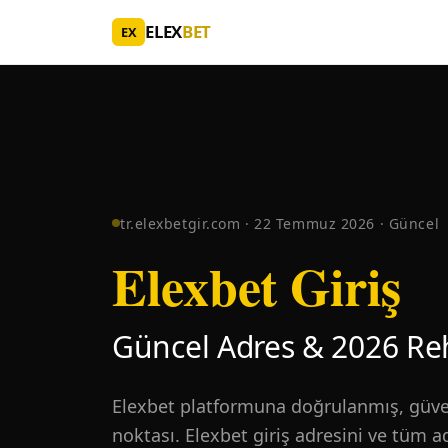
ELEX
BET
EX
tr.elexbetgir.com · 22 Temmuz 2026 · Güncel
Elexbet Giriş
Güncel Adres & 2026 Re
Elexbet platformuna doğrulanmış, güvenl
noktası. Elexbet giriş adresini ve tüm 