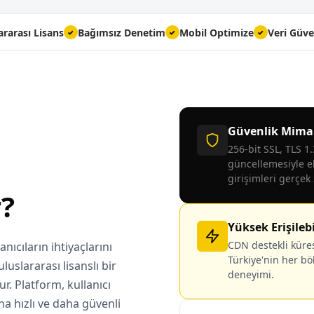
ararası Lisans
Bağımsız Denetim
Mobil Optimize
Veri Güve
✓
✓
✓
Güvenlik Mimar
256-bit SSL, TLS 1
güncellemesiyle e
girişimleri gerçek
?
Yüksek Erişilebi
CDN destekli küres
anıcıların ihtiyaçlarını
Türkiye'nin her bö
uslararası lisanslı bir
deneyimi.
ur. Platform, kullanıcı
a hızlı ve daha güvenli