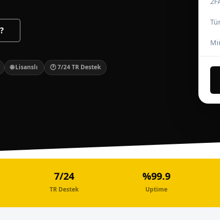
2F
Tü
?
Mi
🌐 Lisanslı
🕐 7/24 TR Destek
7/24
%99.9
TR Destek
Uptime