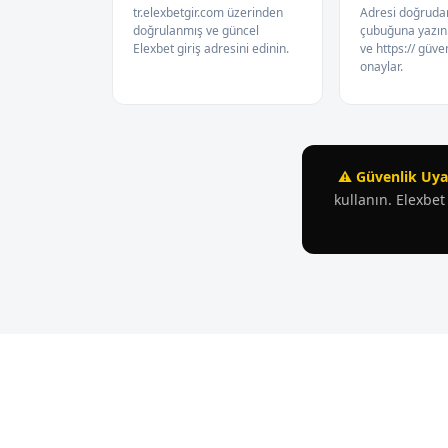
tr.elexbetgir.com üzerinden
Adresi doğruda
doğrulanmış ve güncel
çubuğuna yazın. 
Elexbet giriş adresini edinin.
ve https:// güve
onaylar.
⚠ Güvenlik Uyar
kullanın. Elexbet