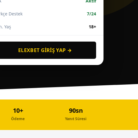
A
Aktif
rkçe Destek
7/24
n. Yaş
18+
ELEXBET GİRİŞ YAP →
10+
90sn
Ödeme
Yanıt Süresi