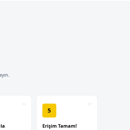
ayın.
5
la
Erişim Tamam!