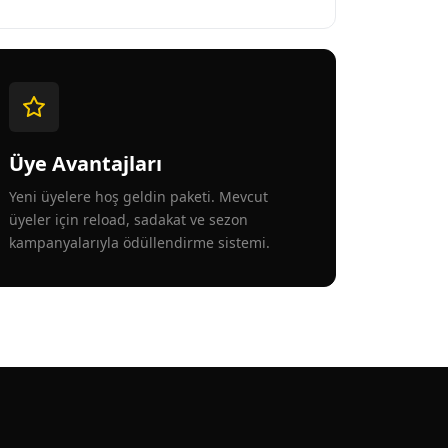
Üye Avantajları
Yeni üyelere hoş geldin paketi. Mevcut
üyeler için reload, sadakat ve sezon
kampanyalarıyla ödüllendirme sistemi.