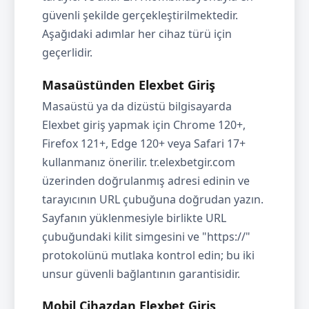
güvenli şekilde gerçekleştirilmektedir.
Aşağıdaki adımlar her cihaz türü için
geçerlidir.
Masaüstünden Elexbet Giriş
Masaüstü ya da dizüstü bilgisayarda
Elexbet giriş yapmak için Chrome 120+,
Firefox 121+, Edge 120+ veya Safari 17+
kullanmanız önerilir. tr.elexbetgir.com
üzerinden doğrulanmış adresi edinin ve
tarayıcının URL çubuğuna doğrudan yazın.
Sayfanın yüklenmesiyle birlikte URL
çubuğundaki kilit simgesini ve "https://"
protokolünü mutlaka kontrol edin; bu iki
unsur güvenli bağlantının garantisidir.
Mobil Cihazdan Elexbet Giriş