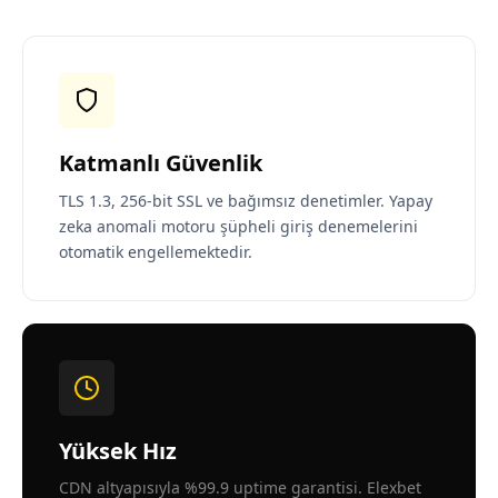
Katmanlı Güvenlik
TLS 1.3, 256-bit SSL ve bağımsız denetimler. Yapay
zeka anomali motoru şüpheli giriş denemelerini
otomatik engellemektedir.
Yüksek Hız
CDN altyapısıyla %99.9 uptime garantisi. Elexbet