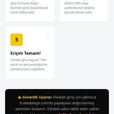
giriş formuna doğru
aktifse SMS veya
biçimde girin; büyük/küçük
authenticator kodunu
harfe dikkat edin.
girerek devam edin.
5
Erişim Tamam!
Elexbet giriş başarılı. Tüm
içerik ve üye avantajlarına
anında erişim sağladınız.
⚠ Güvenlik Uyarısı:
Elexbet giriş için yalnızca
tr.elexbetgir.com'da paylaşılan doğrulanmış
adresleri kullanın. Elexbet adını taklit eden sahte