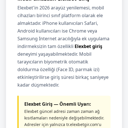
Elexbet'in 2026 arayüz yenilemesi, mobil
cihazları birinci sınıf platform olarak ele
almaktadır. iPhone kullanıcıları Safari,
Android kullanıcıları ise Chrome veya
Samsung Internet aracılığıyla ek uygulama
indirmeksizin tam özellikli
Elexbet giriş
deneyimi yaşayabilmektedir. Mobil
tarayıcıların biyometrik otomatik
doldurma özelliği (Face ID, parmak izi)
etkinleştirilirse giriş süresi birkaç saniyeye
kadar düşmektedir.
Elexbet Giriş — Önemli Uyarı:
Elexbet güncel adresi zaman zaman ağ
kısıtlamaları nedeniyle değişebilmektedir.
Adresler için yalnızca tr.elexbetgir.com'u