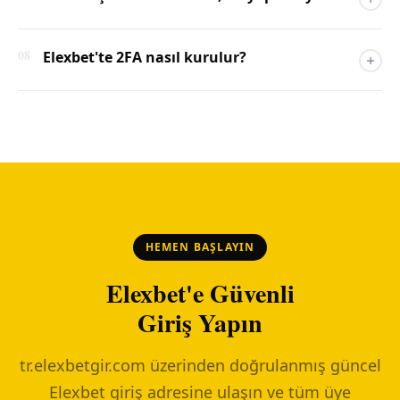
tüm özelliklere erişebilirsiniz.
adres üzerinden Kayıt Ol butonuna tıklayın, formu
doldurun ve e-posta veya SMS doğrulamasını
tamamlayın. Hesabınız hemen aktif olur ve hoş geldin
Elexbet giriş ekranındaki "Şifremi Unuttum"
08
Elexbet'te 2FA nasıl kurulur?
avantajlarına anında kavuşursunuz.
bağlantısına tıklayın. Üyelik e-posta adresinize
sıfırlama bağlantısı gönderilecektir. Bağlantı 15 dakika
geçerlidir. E-posta gelmezse spam klasörünüzü
Elexbet hesabınıza giriş yapın, sağ üstteki profil
kontrol edin; sorun devam ederse Elexbet canlı
menüsünden Güvenlik Ayarları'na gidin ve İki Faktörlü
desteğe başvurun.
Doğrulama seçeneğini aktif hale getirin. SMS veya
authenticator uygulama seçeneklerinden birini tercih
edin. SMS'e kıyasla authenticator uygulaması (Google,
Microsoft) SIM swap saldırılarına karşı çok daha
güvenlidir.
HEMEN BAŞLAYIN
Elexbet'e Güvenli
Giriş Yapın
tr.elexbetgir.com üzerinden doğrulanmış güncel
Elexbet giriş adresine ulaşın ve tüm üye