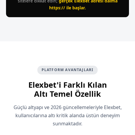
sitelere dikkat edin;
gerçek Elexbet adresi daima
https:// ile başlar.
PLATFORM AVANTAJLARI
Elexbet'i Farklı Kılan
Altı Temel Özellik
Güçlü altyapı ve 2026 güncellemeleriyle Elexbet,
kullanıcılarına altı kritik alanda üstün deneyim
sunmaktadır.