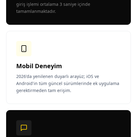
giriş işlemi ortalama 3 saniye içinde
tamamlanmaktadır.
Mobil Deneyim
2026'da yenilenen duyarlı arayüz; iOS ve
Android'in tüm güncel sürümlerinde ek uygulama
gerektirmeden tam erişim.