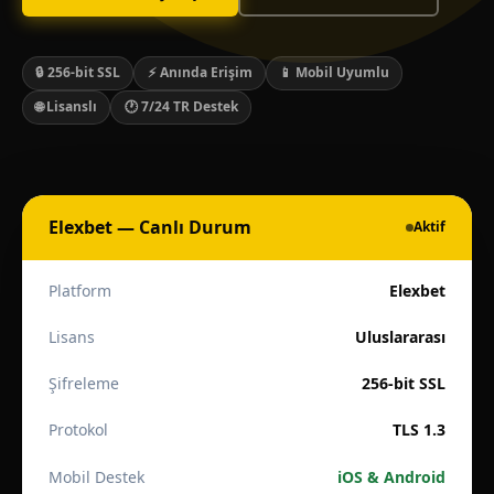
🔒 256-bit SSL
⚡ Anında Erişim
📱 Mobil Uyumlu
🌐 Lisanslı
🕐 7/24 TR Destek
Elexbet — Canlı Durum
Aktif
Platform
Elexbet
Lisans
Uluslararası
Şifreleme
256-bit SSL
Protokol
TLS 1.3
Mobil Destek
iOS & Android