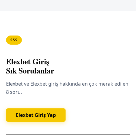
SSS
Elexbet Giriş
Sık Sorulanlar
Elexbet ve Elexbet giriş hakkında en çok merak edilen
8 soru.
Elexbet Giriş Yap