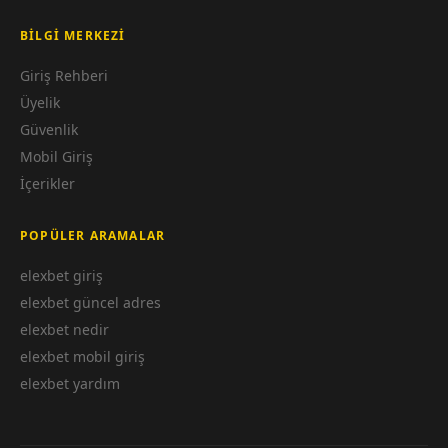
BILGI MERKEZI
Giriş Rehberi
Üyelik
Güvenlik
Mobil Giriş
İçerikler
POPÜLER ARAMALAR
elexbet giriş
elexbet güncel adres
elexbet nedir
elexbet mobil giriş
elexbet yardım