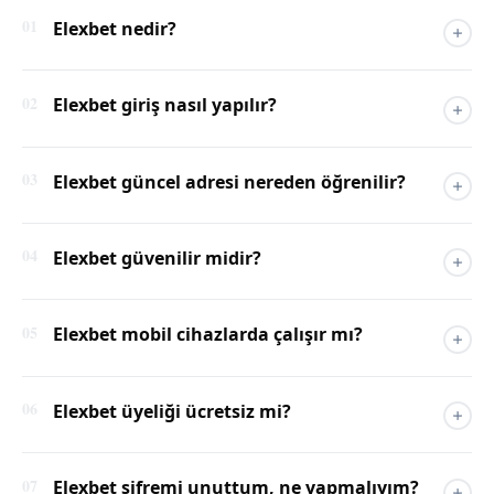
01
Elexbet nedir?
Elexbet, uluslararası lisans kapsamında faaliyet
02
Elexbet giriş nasıl yapılır?
gösteren, Türk kullanıcılara tam Türkçe arayüz ve 7/24
destek sunan dijital eğlence ve interaktif içerik
platformudur. Güvenlik odaklı altyapısı ve kesintisiz
tr.elexbetgir.com üzerinden doğrulanmış güncel
03
Elexbet güncel adresi nereden öğrenilir?
erişim altyapısıyla kullanıcı memnuniyetini öncelikli
Elexbet giriş adresini edinin. Adresi tarayıcınıza
hedef olarak benimseyen Elexbet, yıllar içinde güçlü
doğrudan yazın; URL'de kilit simgesi ve "https://"
bir üye tabanı oluşturmuştur.
olduğunu doğrulayın. Kullanıcı adı ve şifrenizi giriş
Elexbet güncel giriş adresi için tr.elexbetgir.com
04
Elexbet güvenilir midir?
formuna girin, Giriş butonuna tıklayın. 2FA aktifse
sayfasını düzenli olarak takip edin. Adres değişiklikleri
SMS ya da authenticator kodunuzu da girerek işlemi
anlık olarak güncellenmektedir. Arama motorlarından
tamamlayın.
ulaşılan sonuçlar her zaman resmi adres
Evet. Elexbet, uluslararası lisans çerçevesinde faaliyet
05
Elexbet mobil cihazlarda çalışır mı?
olmayabileceğinden, doğrulama için bu sayfayı
göstermekte olup bağımsız güvenlik denetimlerinden
kullanın ve adresi tarayıcınızda yer imi olarak
geçmektedir. 256-bit SSL şifreleme, TLS 1.3 protokolü
kaydedin.
ve yapay zeka destekli anomali tespiti, platformun
Evet. Elexbet'in 2026'da yenilenen duyarlı (responsive)
06
Elexbet üyeliği ücretsiz mi?
güvenlik standartlarını yüksek tutmaktadır.
arayüzü iOS ve Android'in tüm güncel sürümlerinde
sorunsuz çalışmaktadır. Ek uygulama indirmeye gerek
kalmadan mobil tarayıcıdan Elexbet giriş yapabilir,
Evet, Elexbet üyeliği tamamen ücretsizdir. Güncel
07
Elexbet şifremi unuttum, ne yapmalıyım?