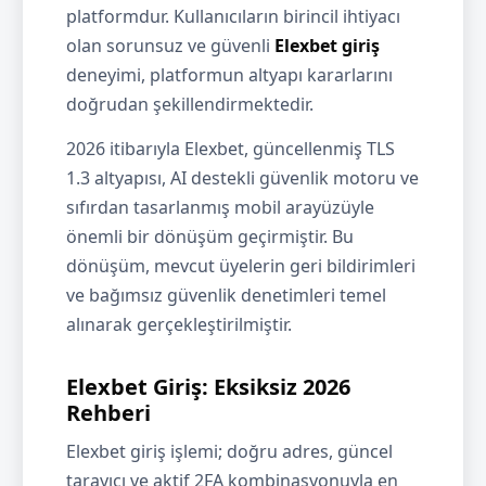
platformdur. Kullanıcıların birincil ihtiyacı
olan sorunsuz ve güvenli
Elexbet giriş
deneyimi, platformun altyapı kararlarını
doğrudan şekillendirmektedir.
2026 itibarıyla Elexbet, güncellenmiş TLS
1.3 altyapısı, AI destekli güvenlik motoru ve
sıfırdan tasarlanmış mobil arayüzüyle
önemli bir dönüşüm geçirmiştir. Bu
dönüşüm, mevcut üyelerin geri bildirimleri
ve bağımsız güvenlik denetimleri temel
alınarak gerçekleştirilmiştir.
Elexbet Giriş: Eksiksiz 2026
Rehberi
Elexbet giriş işlemi; doğru adres, güncel
tarayıcı ve aktif 2FA kombinasyonuyla en