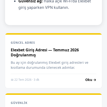
Güvensiz ağ:
Halka açık Wi-Fi'da Elexbet
giriş yaparken VPN kullanın.
GÜNCEL ADRES
Elexbet Giriş Adresi — Temmuz 2026
Doğrulanmış
Bu ay için doğrulanmış Elexbet giriş adresleri ve
kısıtlama durumunda izlenecek adımlar.
Oku →
📅 22 Tem 2026 · 3 dk
GÜVENLIK