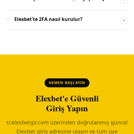
tüm özelliklere erişebilirsiniz.
adres üzerinden Kayıt Ol butonuna tıklayın, formu
doldurun ve e-posta veya SMS doğrulamasını
tamamlayın. Hesabınız hemen aktif olur ve hoş geldin
Elexbet giriş ekranındaki "Şifremi Unuttum"
08
Elexbet'te 2FA nasıl kurulur?
avantajlarına anında kavuşursunuz.
bağlantısına tıklayın. Üyelik e-posta adresinize
sıfırlama bağlantısı gönderilecektir. Bağlantı 15 dakika
geçerlidir. E-posta gelmezse spam klasörünüzü
Elexbet hesabınıza giriş yapın, sağ üstteki profil
kontrol edin; sorun devam ederse Elexbet canlı
menüsünden Güvenlik Ayarları'na gidin ve İki Faktörlü
desteğe başvurun.
Doğrulama seçeneğini aktif hale getirin. SMS veya
authenticator uygulama seçeneklerinden birini tercih
edin. SMS'e kıyasla authenticator uygulaması (Google,
Microsoft) SIM swap saldırılarına karşı çok daha
güvenlidir.
HEMEN BAŞLAYIN
Elexbet'e Güvenli
Giriş Yapın
tr.elexbetgir.com üzerinden doğrulanmış güncel
Elexbet giriş adresine ulaşın ve tüm üye