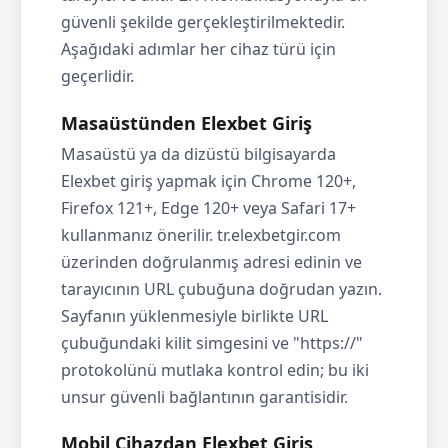
güvenli şekilde gerçekleştirilmektedir.
Aşağıdaki adımlar her cihaz türü için
geçerlidir.
Masaüstünden Elexbet Giriş
Masaüstü ya da dizüstü bilgisayarda
Elexbet giriş yapmak için Chrome 120+,
Firefox 121+, Edge 120+ veya Safari 17+
kullanmanız önerilir. tr.elexbetgir.com
üzerinden doğrulanmış adresi edinin ve
tarayıcının URL çubuğuna doğrudan yazın.
Sayfanın yüklenmesiyle birlikte URL
çubuğundaki kilit simgesini ve "https://"
protokolünü mutlaka kontrol edin; bu iki
unsur güvenli bağlantının garantisidir.
Mobil Cihazdan Elexbet Giriş