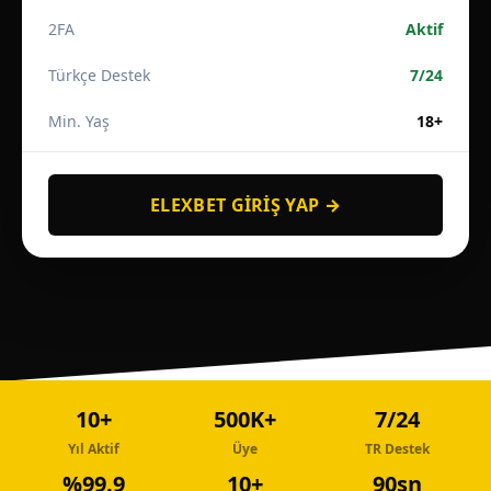
2FA
Aktif
Türkçe Destek
7/24
Min. Yaş
18+
ELEXBET GİRİŞ YAP →
10+
500K+
7/24
Yıl Aktif
Üye
TR Destek
%99.9
10+
90sn