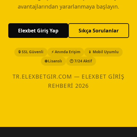
avantajlarından yararlanmaya başlayın.
Elexbet Giriş Yap
Sıkça Sorulanlar
🔒 SSL Güvenli
⚡ Anında Erişim
📱 Mobil Uyumlu
🌐 Lisanslı
🕐 7/24 Aktif
TR.ELEXBETGIR.COM — ELEXBET GİRİŞ
REHBERİ 2026