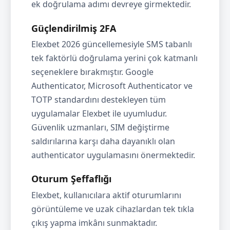
ek doğrulama adımı devreye girmektedir.
Güçlendirilmiş 2FA
Elexbet 2026 güncellemesiyle SMS tabanlı
tek faktörlü doğrulama yerini çok katmanlı
seçeneklere bırakmıştır. Google
Authenticator, Microsoft Authenticator ve
TOTP standardını destekleyen tüm
uygulamalar Elexbet ile uyumludur.
Güvenlik uzmanları, SIM değiştirme
saldırılarına karşı daha dayanıklı olan
authenticator uygulamasını önermektedir.
Oturum Şeffaflığı
Elexbet, kullanıcılara aktif oturumlarını
görüntüleme ve uzak cihazlardan tek tıkla
çıkış yapma imkânı sunmaktadır.