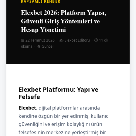
KAPSAMLI REHBER
Elexbet 2026: Platform Yapısı,
Güvenli Giriş Yöntemleri ve
Hesap Yönetimi
📅 22 Temmuz 2026 · ✍ Elexbet Editörü · ⏱ 11 dk
okuma · 🔄 Güncel
Elexbet Platformu: Yapı ve
Felsefe
Elexbet
, dijital platformlar arasında
kendine özgün bir yer edinmiş, kullanıcı
güvenliğini ve erişim kolaylığını ürün
felsefesinin merkezine yerleştirmiş bir