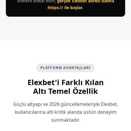
sitelere dikkat edin;
gerçek Elexbet adresi daima
https:// ile başlar.
PLATFORM AVANTAJLARI
Elexbet'i Farklı Kılan
Altı Temel Özellik
Güçlü altyapı ve 2026 güncellemeleriyle Elexbet,
kullanıcılarına altı kritik alanda üstün deneyim
sunmaktadır.