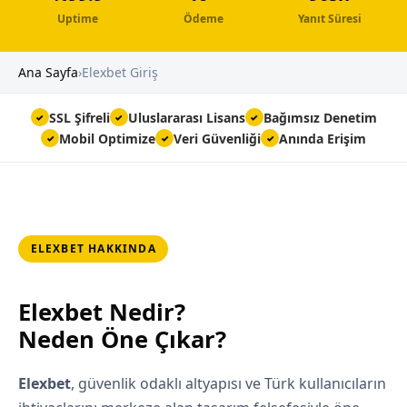
Uptime
Ödeme
Yanıt Süresi
Ana Sayfa
›
Elexbet Giriş
SSL Şifreli
Uluslararası Lisans
Bağımsız Denetim
✓
✓
✓
Mobil Optimize
Veri Güvenliği
Anında Erişim
✓
✓
✓
ELEXBET HAKKINDA
Elexbet Nedir?
Neden Öne Çıkar?
Elexbet
, güvenlik odaklı altyapısı ve Türk kullanıcıların