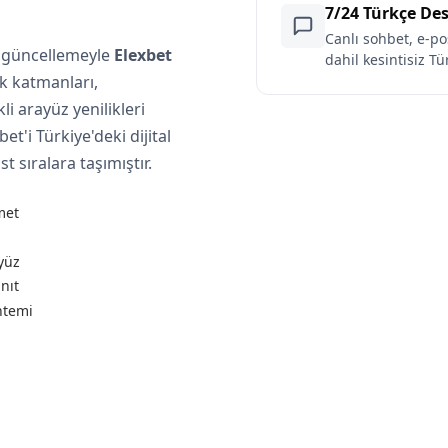
7/24 Türkçe De
Canlı sohbet, e-p
k güncellemeyle
Elexbet
dahil kesintisiz T
ik katmanları,
li arayüz yenilikleri
et'i Türkiye'deki dijital
t sıralara taşımıştır.
met
yüz
nıt
ntemi