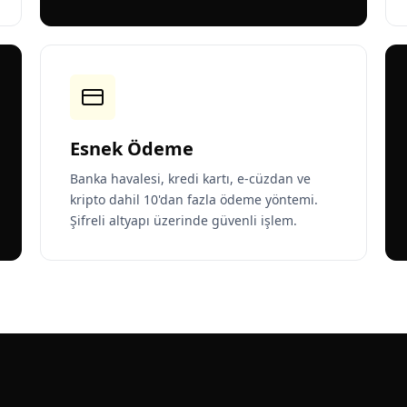
Esnek Ödeme
Banka havalesi, kredi kartı, e-cüzdan ve
kripto dahil 10'dan fazla ödeme yöntemi.
Şifreli altyapı üzerinde güvenli işlem.