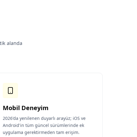
itik alanda
Mobil Deneyim
2026'da yenilenen duyarlı arayüz; iOS ve
Android'in tüm güncel sürümlerinde ek
uygulama gerektirmeden tam erişim.