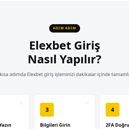
ADIM ADIM
Elexbet Giriş
Nasıl Yapılır?
kısa adımda Elexbet giriş işleminizi dakikalar içinde tamaml
3
4
 Yazın
Bilgileri Girin
2FA Doğru