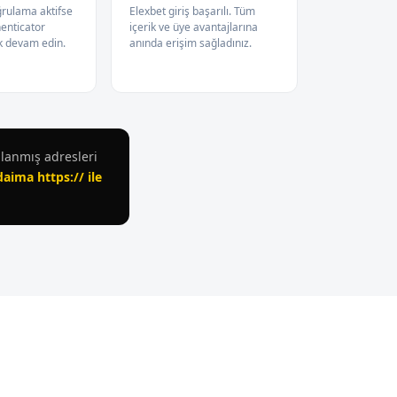
oğrulama aktifse
Elexbet giriş başarılı. Tüm
enticator
içerik ve üye avantajlarına
k devam edin.
anında erişim sağladınız.
ulanmış adresleri
aima https:// ile