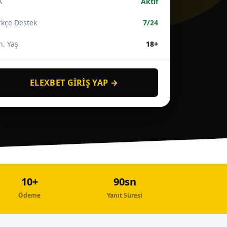
A
Aktif
rkçe Destek
7/24
n. Yaş
18+
ELEXBET GİRİŞ YAP →
10+
90sn
Ödeme
Yanıt Süresi