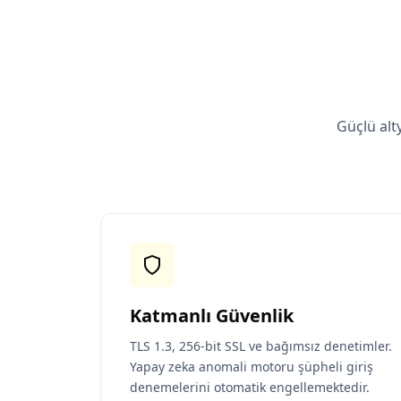
Güçlü alty
Katmanlı Güvenlik
TLS 1.3, 256-bit SSL ve bağımsız denetimler.
Yapay zeka anomali motoru şüpheli giriş
denemelerini otomatik engellemektedir.