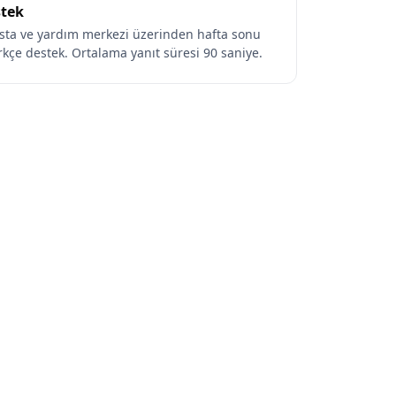
stek
osta ve yardım merkezi üzerinden hafta sonu
ürkçe destek. Ortalama yanıt süresi 90 saniye.