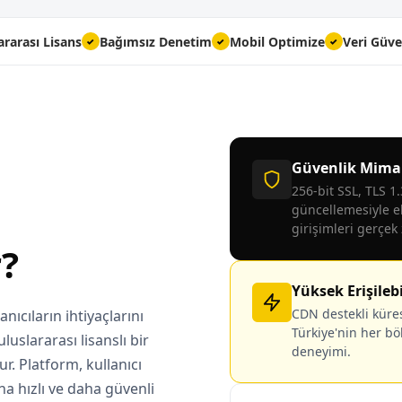
ararası Lisans
Bağımsız Denetim
Mobil Optimize
Veri Güve
✓
✓
✓
Güvenlik Mimar
256-bit SSL, TLS 1
güncellemesiyle e
girişimleri gerçek
?
Yüksek Erişilebi
CDN destekli küres
anıcıların ihtiyaçlarını
Türkiye'nin her bö
uslararası lisanslı bir
deneyimi.
ur. Platform, kullanıcı
a hızlı ve daha güvenli