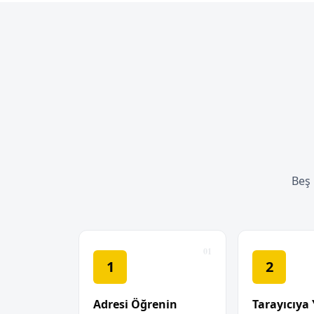
Beş 
1
2
Adresi Öğrenin
Tarayıcıya