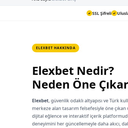
SSL Şifreli
Ulusl
✓
✓
ELEXBET HAKKINDA
Elexbet Nedir?
Neden Öne Çıkar
Elexbet
, güvenlik odaklı altyapısı ve Türk kull
merkeze alan tasarım felsefesiyle öne çıkan ul
dijital eğlence ve interaktif içerik platformud
deneyimini her güncellemeyle daha akıcı, dah