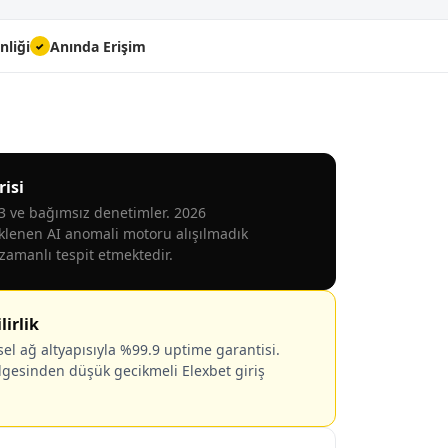
nliği
Anında Erişim
✓
isi
.3 ve bağımsız denetimler. 2026
klenen AI anomali motoru alışılmadık
 zamanlı tespit etmektedir.
lirlik
el ağ altyapısıyla %99.9 uptime garantisi.
lgesinden düşük gecikmeli Elexbet giriş