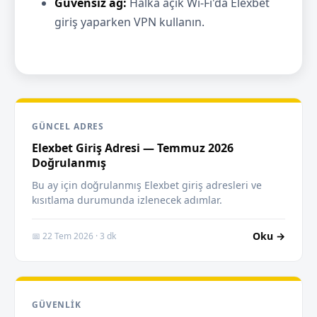
Güvensiz ağ:
Halka açık Wi-Fi'da Elexbet
giriş yaparken VPN kullanın.
GÜNCEL ADRES
Elexbet Giriş Adresi — Temmuz 2026
Doğrulanmış
Bu ay için doğrulanmış Elexbet giriş adresleri ve
kısıtlama durumunda izlenecek adımlar.
Oku →
📅 22 Tem 2026 · 3 dk
GÜVENLIK