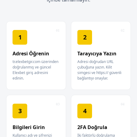
1
2
Adresi Öğrenin
Tarayıcıya Yazın
tr.elexbetgir.com üzerinden
Adresi doğrudan URL
doğrulanmış ve güncel
çubuğuna yazın. Kilit
Elexbet giriş adresini
simgesi ve https:// güvenli
edinin.
bağlantıyı onaylar.
3
4
Bilgileri Girin
2FA Doğrula
Kullanıcı adı ve şifrenizi
İki faktörlü doğrulama