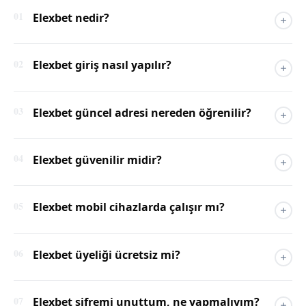
01
Elexbet nedir?
Elexbet, uluslararası lisans kapsamında faaliyet
02
Elexbet giriş nasıl yapılır?
gösteren, Türk kullanıcılara tam Türkçe arayüz ve 7/24
destek sunan dijital eğlence ve interaktif içerik
platformudur. Güvenlik odaklı altyapısı ve kesintisiz
tr.elexbetgir.com üzerinden doğrulanmış güncel
03
Elexbet güncel adresi nereden öğrenilir?
erişim altyapısıyla kullanıcı memnuniyetini öncelikli
Elexbet giriş adresini edinin. Adresi tarayıcınıza
hedef olarak benimseyen Elexbet, yıllar içinde güçlü
doğrudan yazın; URL'de kilit simgesi ve "https://"
bir üye tabanı oluşturmuştur.
olduğunu doğrulayın. Kullanıcı adı ve şifrenizi giriş
Elexbet güncel giriş adresi için tr.elexbetgir.com
04
Elexbet güvenilir midir?
formuna girin, Giriş butonuna tıklayın. 2FA aktifse
sayfasını düzenli olarak takip edin. Adres değişiklikleri
SMS ya da authenticator kodunuzu da girerek işlemi
anlık olarak güncellenmektedir. Arama motorlarından
tamamlayın.
ulaşılan sonuçlar her zaman resmi adres
Evet. Elexbet, uluslararası lisans çerçevesinde faaliyet
05
Elexbet mobil cihazlarda çalışır mı?
olmayabileceğinden, doğrulama için bu sayfayı
göstermekte olup bağımsız güvenlik denetimlerinden
kullanın ve adresi tarayıcınızda yer imi olarak
geçmektedir. 256-bit SSL şifreleme, TLS 1.3 protokolü
kaydedin.
ve yapay zeka destekli anomali tespiti, platformun
Evet. Elexbet'in 2026'da yenilenen duyarlı (responsive)
06
Elexbet üyeliği ücretsiz mi?
güvenlik standartlarını yüksek tutmaktadır.
arayüzü iOS ve Android'in tüm güncel sürümlerinde
sorunsuz çalışmaktadır. Ek uygulama indirmeye gerek
kalmadan mobil tarayıcıdan Elexbet giriş yapabilir,
Evet, Elexbet üyeliği tamamen ücretsizdir. Güncel
07
Elexbet şifremi unuttum, ne yapmalıyım?