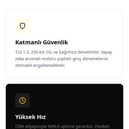
Katmanlı Güvenlik
TLS 1.3, 256-bit SSL ve bağımsız denetimler. Yapay
zeka anomali motoru şüpheli giriş denemelerini
otomatik engellemektedir.
Yüksek Hız
CDN altyapısıyla %99.9 uptime garantisi. Elexbet