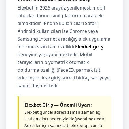
Elexbet'in 2026 arayüz yenilemesi, mobil
cihazları birinci sınıf platform olarak ele
almaktadır. iPhone kullanıcıları Safari,
Android kullanıcıları ise Chrome veya
Samsung Internet aracılığıyla ek uygulama
indirmeksizin tam özellikli
Elexbet giriş
deneyimi yaşayabilmektedir. Mobil
tarayıcıların biyometrik otomatik
doldurma özelliği (Face ID, parmak izi)
etkinleştirilirse giriş süresi birkaç saniyeye
kadar düşmektedir.
Elexbet Giriş — Önemli Uyarı:
Elexbet güncel adresi zaman zaman ağ
kısıtlamaları nedeniyle değişebilmektedir.
Adresler için yalnızca tr.elexbetgir.com'u