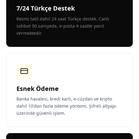
7/24 Türkçe Destek
Resmi tatil dahil 24 saat Türkçe destek. Canlı
sohbet 90 saniyede, e-posta 4 saatte yanıt
vermektedir.
Esnek Ödeme
Banka havalesi, kredi kartı, e-cüzdan ve kripto
dahil 10'dan fazla ödeme yöntemi. Şifreli altyapı
üzerinde güvenli işlem.