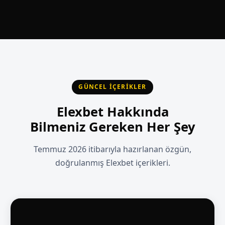
GÜNCEL İÇERIKLER
Elexbet Hakkında
Bilmeniz Gereken Her Şey
Temmuz 2026 itibarıyla hazırlanan özgün,
doğrulanmış Elexbet içerikleri.