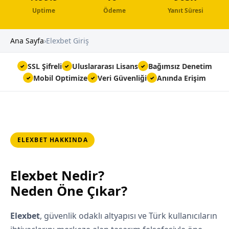
Uptime
Ödeme
Yanıt Süresi
Ana Sayfa
›
Elexbet Giriş
SSL Şifreli
Uluslararası Lisans
Bağımsız Denetim
✓
✓
✓
Mobil Optimize
Veri Güvenliği
Anında Erişim
✓
✓
✓
ELEXBET HAKKINDA
Elexbet Nedir?
Neden Öne Çıkar?
Elexbet
, güvenlik odaklı altyapısı ve Türk kullanıcıların