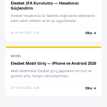
Elexbet 2FA Kurulumu — Hesabınızı
Güçlendirin
Elexbet hesabınıza iki faktörlü doğrulama eklemenin
adım adım rehberi ve en iyi uygulamalar.
Oku →
📅 18 Tem 2026 · 5 dk
MOBIL
Elexbet Mobil Giriş — iPhone ve Android 2026
Akıllı telefondan Elexbet giriş yapmanın en hızlı ve
güvenli yolu; tarayıcı karşılaştırması.
Oku →
📅 15 Tem 2026 · 4 dk