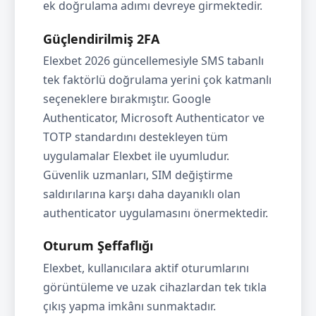
ek doğrulama adımı devreye girmektedir.
Güçlendirilmiş 2FA
Elexbet 2026 güncellemesiyle SMS tabanlı
tek faktörlü doğrulama yerini çok katmanlı
seçeneklere bırakmıştır. Google
Authenticator, Microsoft Authenticator ve
TOTP standardını destekleyen tüm
uygulamalar Elexbet ile uyumludur.
Güvenlik uzmanları, SIM değiştirme
saldırılarına karşı daha dayanıklı olan
authenticator uygulamasını önermektedir.
Oturum Şeffaflığı
Elexbet, kullanıcılara aktif oturumlarını
görüntüleme ve uzak cihazlardan tek tıkla
çıkış yapma imkânı sunmaktadır.