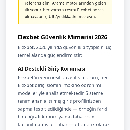
referans alın. Arama motorlarından gelen
ilk sonuç her zaman resmi Elexbet adresi
olmayabilir; URL'yi dikkatle inceleyin.
Elexbet Güvenlik Mimarisi 2026
Elexbet, 2026 yılında güvenlik altyapısını üç
temel alanda güçlendirmiştir:
AI Destekli Giriş Koruması
Elexbet'in yeni nesil güvenlik motoru, her
Elexbet giriş işlemini makine öğrenimi
modelleriyle analiz etmektedir. Sisteme
tanımlanan alışılmış giriş profilinizden
sapma tespit edildiğinde — örneğin farklı
bir coğrafi konum ya da daha önce
kullanılmamış bir cihaz — otomatik olarak