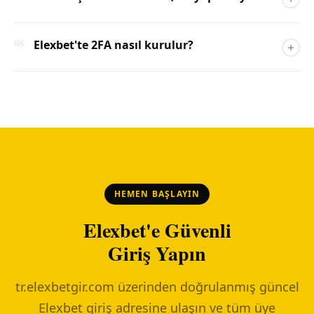
tüm özelliklere erişebilirsiniz.
adres üzerinden Kayıt Ol butonuna tıklayın, formu
doldurun ve e-posta veya SMS doğrulamasını
tamamlayın. Hesabınız hemen aktif olur ve hoş geldin
Elexbet giriş ekranındaki "Şifremi Unuttum"
08
Elexbet'te 2FA nasıl kurulur?
avantajlarına anında kavuşursunuz.
bağlantısına tıklayın. Üyelik e-posta adresinize
sıfırlama bağlantısı gönderilecektir. Bağlantı 15 dakika
geçerlidir. E-posta gelmezse spam klasörünüzü
Elexbet hesabınıza giriş yapın, sağ üstteki profil
kontrol edin; sorun devam ederse Elexbet canlı
menüsünden Güvenlik Ayarları'na gidin ve İki Faktörlü
desteğe başvurun.
Doğrulama seçeneğini aktif hale getirin. SMS veya
authenticator uygulama seçeneklerinden birini tercih
edin. SMS'e kıyasla authenticator uygulaması (Google,
Microsoft) SIM swap saldırılarına karşı çok daha
güvenlidir.
HEMEN BAŞLAYIN
Elexbet'e Güvenli
Giriş Yapın
tr.elexbetgir.com üzerinden doğrulanmış güncel
Elexbet giriş adresine ulaşın ve tüm üye