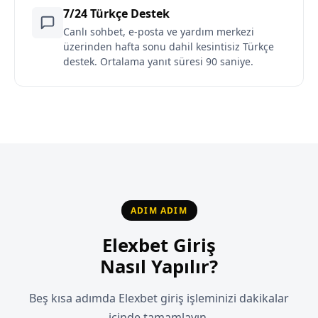
7/24 Türkçe Destek
Canlı sohbet, e-posta ve yardım merkezi
üzerinden hafta sonu dahil kesintisiz Türkçe
destek. Ortalama yanıt süresi 90 saniye.
ADIM ADIM
Elexbet Giriş
Nasıl Yapılır?
Beş kısa adımda Elexbet giriş işleminizi dakikalar
içinde tamamlayın.