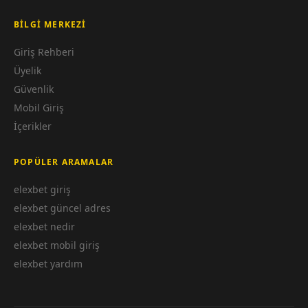
BILGI MERKEZI
Giriş Rehberi
Üyelik
Güvenlik
Mobil Giriş
İçerikler
POPÜLER ARAMALAR
elexbet giriş
elexbet güncel adres
elexbet nedir
elexbet mobil giriş
elexbet yardım