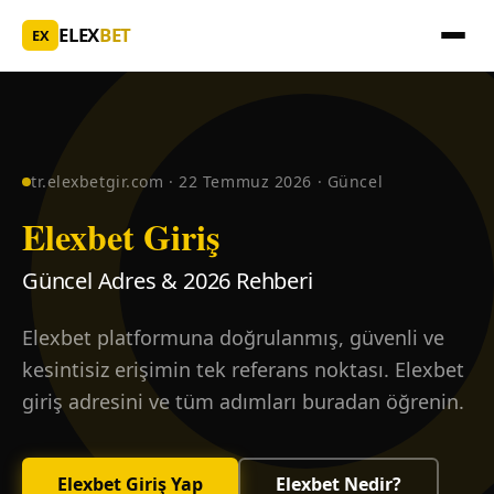
ELEX
BET
EX
tr.elexbetgir.com · 22 Temmuz 2026 · Güncel
Elexbet Giriş
Güncel Adres & 2026 Rehberi
Elexbet platformuna doğrulanmış, güvenli ve
kesintisiz erişimin tek referans noktası. Elexbet
giriş adresini ve tüm adımları buradan öğrenin.
Elexbet Giriş Yap
Elexbet Nedir?