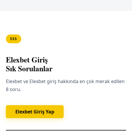
SSS
Elexbet Giriş
Sık Sorulanlar
Elexbet ve Elexbet giriş hakkında en çok merak edilen
8 soru.
Elexbet Giriş Yap