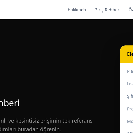
Hakkında
Giriş Rehberi
Öz
El
Pl
Li
Şi
hberi
Pr
i ve kesintisiz erişimin tek referans
Mo
adımları buradan öğrenin.