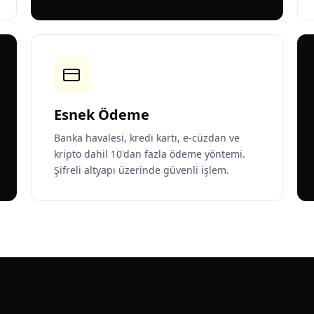
Esnek Ödeme
Banka havalesi, kredi kartı, e-cüzdan ve
kripto dahil 10'dan fazla ödeme yöntemi.
Şifreli altyapı üzerinde güvenli işlem.