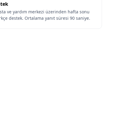
stek
osta ve yardım merkezi üzerinden hafta sonu
ürkçe destek. Ortalama yanıt süresi 90 saniye.