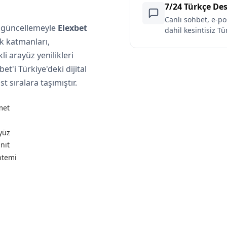
7/24 Türkçe De
Canlı sohbet, e-p
k güncellemeyle
Elexbet
dahil kesintisiz T
ik katmanları,
li arayüz yenilikleri
et'i Türkiye'deki dijital
t sıralara taşımıştır.
met
yüz
nıt
ntemi