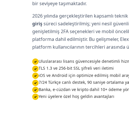
bir seviyeye taşımaktadır.
2026 yılında gerçekleştirilen kapsamlı tekni
giriş
süreci sadeleştirilmiş; yeni nesil güvenl
genişletilmiş 2FA seçenekleri ve mobil öncelik
platforma dahil edilmiştir. Bu gelişmeler, Elexb
platform kullanıcılarının tercihleri arasında üs
Uluslararası lisans güvencesiyle denetimli hiz
✓
TLS 1.3 ve 256-bit SSL şifreli veri iletimi
✓
iOS ve Android için optimize edilmiş mobil ara
✓
7/24 Türkçe canlı destek, 90 saniye ortalama ya
✓
Banka, e-cüzdan ve kripto dahil 10+ ödeme yö
✓
Yeni üyelere özel hoş geldin avantajları
✓