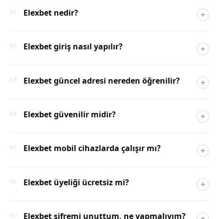
01
Elexbet nedir?
Elexbet, uluslararası lisans kapsamında faaliyet
02
Elexbet giriş nasıl yapılır?
gösteren, Türk kullanıcılara tam Türkçe arayüz ve 7/24
destek sunan dijital eğlence ve interaktif içerik
platformudur. Güvenlik odaklı altyapısı ve kesintisiz
tr.elexbetgir.com üzerinden doğrulanmış güncel
03
Elexbet güncel adresi nereden öğrenilir?
erişim altyapısıyla kullanıcı memnuniyetini öncelikli
Elexbet giriş adresini edinin. Adresi tarayıcınıza
hedef olarak benimseyen Elexbet, yıllar içinde güçlü
doğrudan yazın; URL'de kilit simgesi ve "https://"
bir üye tabanı oluşturmuştur.
olduğunu doğrulayın. Kullanıcı adı ve şifrenizi giriş
Elexbet güncel giriş adresi için tr.elexbetgir.com
04
Elexbet güvenilir midir?
formuna girin, Giriş butonuna tıklayın. 2FA aktifse
sayfasını düzenli olarak takip edin. Adres değişiklikleri
SMS ya da authenticator kodunuzu da girerek işlemi
anlık olarak güncellenmektedir. Arama motorlarından
tamamlayın.
ulaşılan sonuçlar her zaman resmi adres
Evet. Elexbet, uluslararası lisans çerçevesinde faaliyet
05
Elexbet mobil cihazlarda çalışır mı?
olmayabileceğinden, doğrulama için bu sayfayı
göstermekte olup bağımsız güvenlik denetimlerinden
kullanın ve adresi tarayıcınızda yer imi olarak
geçmektedir. 256-bit SSL şifreleme, TLS 1.3 protokolü
kaydedin.
ve yapay zeka destekli anomali tespiti, platformun
Evet. Elexbet'in 2026'da yenilenen duyarlı (responsive)
06
Elexbet üyeliği ücretsiz mi?
güvenlik standartlarını yüksek tutmaktadır.
arayüzü iOS ve Android'in tüm güncel sürümlerinde
sorunsuz çalışmaktadır. Ek uygulama indirmeye gerek
kalmadan mobil tarayıcıdan Elexbet giriş yapabilir,
Evet, Elexbet üyeliği tamamen ücretsizdir. Güncel
07
Elexbet şifremi unuttum, ne yapmalıyım?