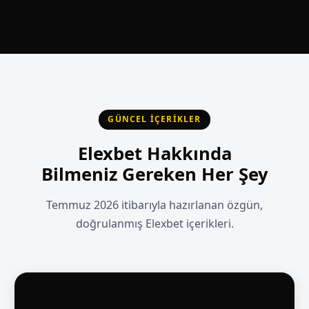
GÜNCEL İÇERIKLER
Elexbet Hakkında
Bilmeniz Gereken Her Şey
Temmuz 2026 itibarıyla hazırlanan özgün,
doğrulanmış Elexbet içerikleri.