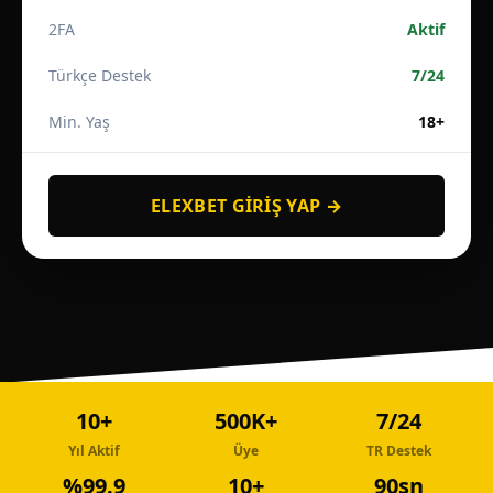
2FA
Aktif
Türkçe Destek
7/24
Min. Yaş
18+
ELEXBET GİRİŞ YAP →
10+
500K+
7/24
Yıl Aktif
Üye
TR Destek
%99.9
10+
90sn