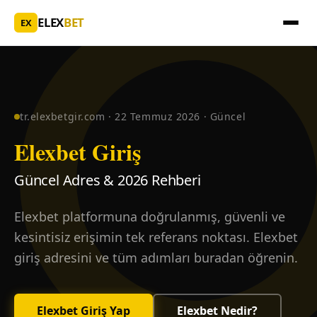
ELEX
BET
EX
tr.elexbetgir.com · 22 Temmuz 2026 · Güncel
Elexbet Giriş
Güncel Adres & 2026 Rehberi
Elexbet platformuna doğrulanmış, güvenli ve
kesintisiz erişimin tek referans noktası. Elexbet
giriş adresini ve tüm adımları buradan öğrenin.
Elexbet Giriş Yap
Elexbet Nedir?