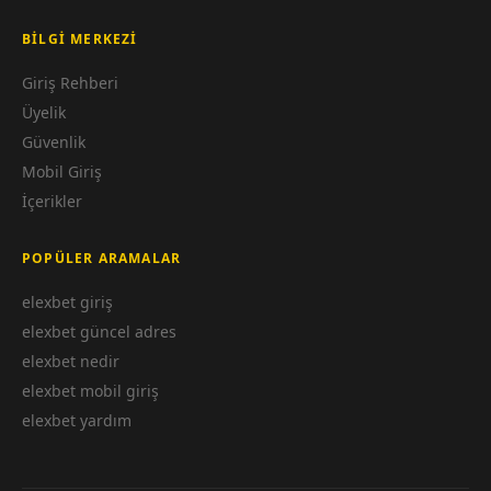
BILGI MERKEZI
Giriş Rehberi
Üyelik
Güvenlik
Mobil Giriş
İçerikler
POPÜLER ARAMALAR
elexbet giriş
elexbet güncel adres
elexbet nedir
elexbet mobil giriş
elexbet yardım