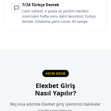
7/24 Türkçe Destek
Canlı sohbet, e-posta ve yardım merkezi
üzerinden hafta sonu dahil kesintisiz Türkçe
destek. Ortalama yanıt süresi 90 saniye.
ADIM ADIM
Elexbet Giriş
Nasıl Yapılır?
Beş kısa adımda Elexbet giriş işleminizi dakikalar
içinde tamamlayın.