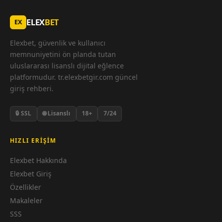
ELEX
BET
EX
Elexbet, güvenlik ve kullanıcı
memnuniyetini ön planda tutan
uluslararası lisanslı dijital eğlence
platformudur. tr.elexbetgir.com güncel
giriş rehberi.
🔒 SSL
🌐 Lisanslı
18+
7/24
HIZLI ERIŞIM
Elexbet Hakkında
Elexbet Giriş
Özellikler
Makaleler
SSS