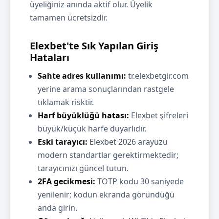
üyeliğiniz anında aktif olur. Üyelik
tamamen ücretsizdir.
Elexbet'te Sık Yapılan Giriş
Hataları
Sahte adres kullanımı:
tr.elexbetgir.com
yerine arama sonuçlarından rastgele
tıklamak risktir.
Harf büyüklüğü hatası:
Elexbet şifreleri
büyük/küçük harfe duyarlıdır.
Eski tarayıcı:
Elexbet 2026 arayüzü
modern standartlar gerektirmektedir;
tarayıcınızı güncel tutun.
2FA gecikmesi:
TOTP kodu 30 saniyede
yenilenir; kodun ekranda göründüğü
anda girin.