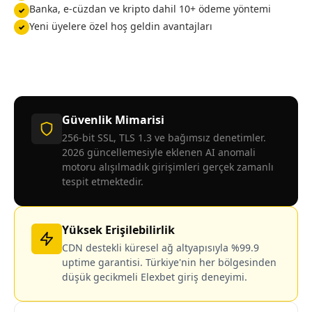
Banka, e-cüzdan ve kripto dahil 10+ ödeme yöntemi
✓
Yeni üyelere özel hoş geldin avantajları
✓
Güvenlik Mimarisi
256-bit SSL, TLS 1.3 ve bağımsız denetimler.
2026 güncellemesiyle eklenen AI anomali
motoru alışılmadık girişimleri gerçek zamanlı
tespit etmektedir.
Yüksek Erişilebilirlik
CDN destekli küresel ağ altyapısıyla %99.9
uptime garantisi. Türkiye'nin her bölgesinden
düşük gecikmeli Elexbet giriş deneyimi.