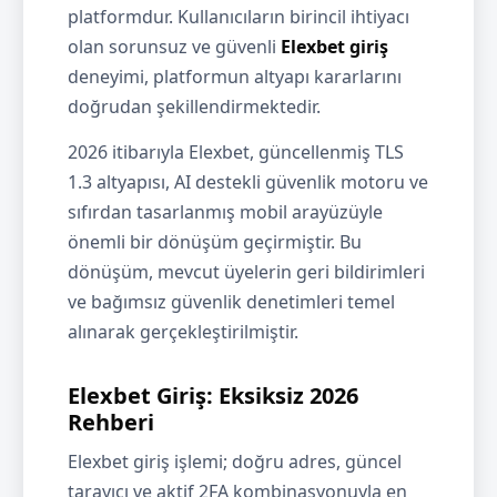
platformdur. Kullanıcıların birincil ihtiyacı
olan sorunsuz ve güvenli
Elexbet giriş
deneyimi, platformun altyapı kararlarını
doğrudan şekillendirmektedir.
2026 itibarıyla Elexbet, güncellenmiş TLS
1.3 altyapısı, AI destekli güvenlik motoru ve
sıfırdan tasarlanmış mobil arayüzüyle
önemli bir dönüşüm geçirmiştir. Bu
dönüşüm, mevcut üyelerin geri bildirimleri
ve bağımsız güvenlik denetimleri temel
alınarak gerçekleştirilmiştir.
Elexbet Giriş: Eksiksiz 2026
Rehberi
Elexbet giriş işlemi; doğru adres, güncel
tarayıcı ve aktif 2FA kombinasyonuyla en