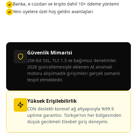
Banka, e-cüzdan ve kripto dahil 10+ ödeme yöntemi
✓
Yeni üyelere özel hoş geldin avantajları
✓
Güvenlik Mimarisi
256-bit SSL, TLS 1.3 ve bağımsız denetimler.
2026 güncellemesiyle eklenen AI anomali
motoru alışılmadık girişimleri gerçek zamanlı
tespit etmektedir.
Yüksek Erişilebilirlik
CDN destekli küresel ağ altyapısıyla %99.9
uptime garantisi. Türkiye'nin her bölgesinden
düşük gecikmeli Elexbet giriş deneyimi.