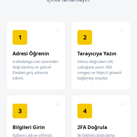
1
2
Adresi Öğrenin
Tarayıcıya Yazın
tr.elexbetgir.com üzerinden
Adresi doğrudan URL
doğrulanmış ve güncel
çubuğuna yazın. Kilit
Elexbet giriş adresini
simgesi ve https:// güvenli
edinin.
bağlantıyı onaylar.
3
4
Bilgileri Girin
2FA Doğrula
Kullanıcı adı ve şifrenizi
İki faktörlü doğrulama