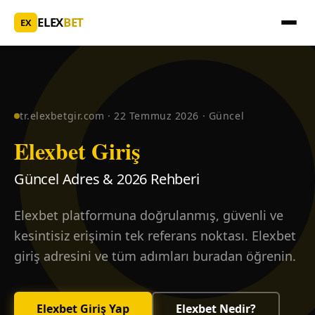
ELEX
BET
EX
tr.elexbetgir.com · 22 Temmuz 2026 · Güncel
Elexbet Giriş
Güncel Adres & 2026 Rehberi
Elexbet platformuna doğrulanmış, güvenli ve
kesintisiz erişimin tek referans noktası. Elexbet
giriş adresini ve tüm adımları buradan öğrenin.
Elexbet Giriş Yap
Elexbet Nedir?