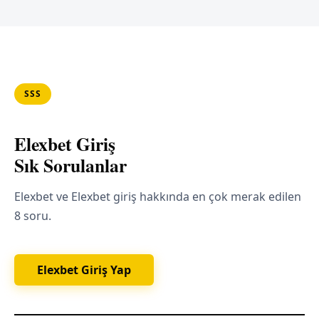
SSS
Elexbet Giriş
Sık Sorulanlar
Elexbet ve Elexbet giriş hakkında en çok merak edilen
8 soru.
Elexbet Giriş Yap