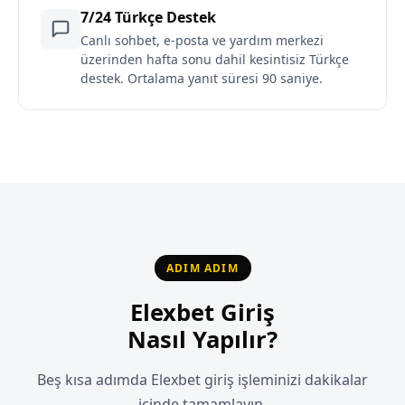
7/24 Türkçe Destek
Canlı sohbet, e-posta ve yardım merkezi
üzerinden hafta sonu dahil kesintisiz Türkçe
destek. Ortalama yanıt süresi 90 saniye.
ADIM ADIM
Elexbet Giriş
Nasıl Yapılır?
Beş kısa adımda Elexbet giriş işleminizi dakikalar
içinde tamamlayın.