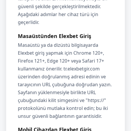
güvenli şekilde gerçekleştirilmektedir.
Aşağıdaki adımlar her cihaz türü için
geçerlidir.
Masaüstünden Elexbet Giriş
Masaüstü ya da dizüstü bilgisayarda
Elexbet giriş yapmak için Chrome 120+,
Firefox 121+, Edge 120+ veya Safari 17+
kullanmanız önerilir. tr.elexbetgir.com
üzerinden doğrulanmış adresi edinin ve
tarayıcının URL çubuğuna doğrudan yazın.
Sayfanın yüklenmesiyle birlikte URL
çubuğundaki kilit simgesini ve "https://"
protokolünü mutlaka kontrol edin; bu iki
unsur güvenli bağlantının garantisidir.
Mobil Cihazdan Elexbet Giriş