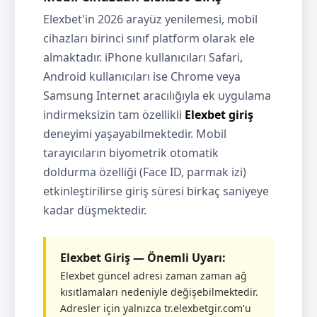
Elexbet'in 2026 arayüz yenilemesi, mobil
cihazları birinci sınıf platform olarak ele
almaktadır. iPhone kullanıcıları Safari,
Android kullanıcıları ise Chrome veya
Samsung Internet aracılığıyla ek uygulama
indirmeksizin tam özellikli
Elexbet giriş
deneyimi yaşayabilmektedir. Mobil
tarayıcıların biyometrik otomatik
doldurma özelliği (Face ID, parmak izi)
etkinleştirilirse giriş süresi birkaç saniyeye
kadar düşmektedir.
Elexbet Giriş — Önemli Uyarı:
Elexbet güncel adresi zaman zaman ağ
kısıtlamaları nedeniyle değişebilmektedir.
Adresler için yalnızca tr.elexbetgir.com'u