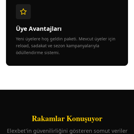
Üye Avantajları
Yeni üyelere hoş geldin paketi. Mevcut üyeler için
reload, sadakat ve sezon kampanyalarıyla
ödüllendirme sistemi.
Rakamlar Konuşuyor
Elexbet'in güvenilirliğini gösteren somut veriler