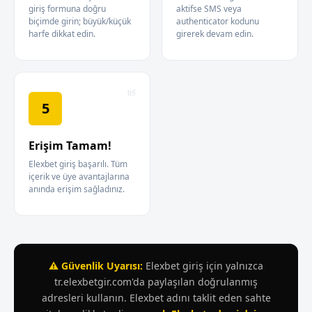
giriş formuna doğru
aktifse SMS veya
biçimde girin; büyük/küçük
authenticator kodunu
harfe dikkat edin.
girerek devam edin.
5
Erişim Tamam!
Elexbet giriş başarılı. Tüm
içerik ve üye avantajlarına
anında erişim sağladınız.
⚠ Güvenlik Uyarısı:
Elexbet giriş için yalnızca
tr.elexbetgir.com'da paylaşılan doğrulanmış
adresleri kullanın. Elexbet adını taklit eden sahte