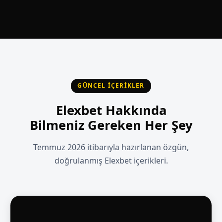
GÜNCEL İÇERIKLER
Elexbet Hakkında
Bilmeniz Gereken Her Şey
Temmuz 2026 itibarıyla hazırlanan özgün,
doğrulanmış Elexbet içerikleri.