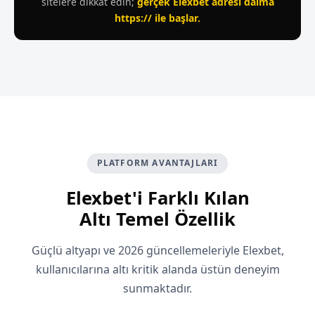
sitelere dikkat edin;
gerçek Elexbet adresi daima
https:// ile başlar.
PLATFORM AVANTAJLARI
Elexbet'i Farklı Kılan
Altı Temel Özellik
Güçlü altyapı ve 2026 güncellemeleriyle Elexbet,
kullanıcılarına altı kritik alanda üstün deneyim
sunmaktadır.