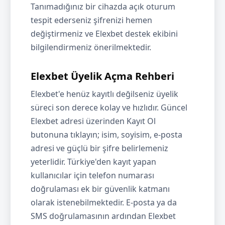
Tanımadığınız bir cihazda açık oturum
tespit ederseniz şifrenizi hemen
değiştirmeniz ve Elexbet destek ekibini
bilgilendirmeniz önerilmektedir.
Elexbet Üyelik Açma Rehberi
Elexbet'e henüz kayıtlı değilseniz üyelik
süreci son derece kolay ve hızlıdır. Güncel
Elexbet adresi üzerinden Kayıt Ol
butonuna tıklayın; isim, soyisim, e-posta
adresi ve güçlü bir şifre belirlemeniz
yeterlidir. Türkiye'den kayıt yapan
kullanıcılar için telefon numarası
doğrulaması ek bir güvenlik katmanı
olarak istenebilmektedir. E-posta ya da
SMS doğrulamasının ardından Elexbet