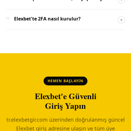
tüm özelliklere erişebilirsiniz.
adres üzerinden Kayıt Ol butonuna tıklayın, formu
doldurun ve e-posta veya SMS doğrulamasını
tamamlayın. Hesabınız hemen aktif olur ve hoş geldin
Elexbet giriş ekranındaki "Şifremi Unuttum"
08
Elexbet'te 2FA nasıl kurulur?
avantajlarına anında kavuşursunuz.
bağlantısına tıklayın. Üyelik e-posta adresinize
sıfırlama bağlantısı gönderilecektir. Bağlantı 15 dakika
geçerlidir. E-posta gelmezse spam klasörünüzü
Elexbet hesabınıza giriş yapın, sağ üstteki profil
kontrol edin; sorun devam ederse Elexbet canlı
menüsünden Güvenlik Ayarları'na gidin ve İki Faktörlü
desteğe başvurun.
Doğrulama seçeneğini aktif hale getirin. SMS veya
authenticator uygulama seçeneklerinden birini tercih
edin. SMS'e kıyasla authenticator uygulaması (Google,
Microsoft) SIM swap saldırılarına karşı çok daha
güvenlidir.
HEMEN BAŞLAYIN
Elexbet'e Güvenli
Giriş Yapın
tr.elexbetgir.com üzerinden doğrulanmış güncel
Elexbet giriş adresine ulaşın ve tüm üye