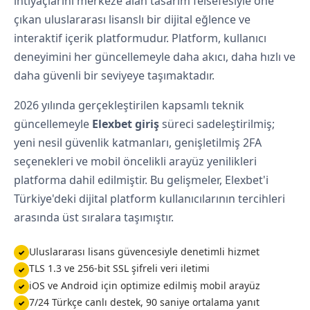
ihtiyaçlarını merkeze alan tasarım felsefesiyle öne
çıkan uluslararası lisanslı bir dijital eğlence ve
interaktif içerik platformudur. Platform, kullanıcı
deneyimini her güncellemeyle daha akıcı, daha hızlı ve
daha güvenli bir seviyeye taşımaktadır.
2026 yılında gerçekleştirilen kapsamlı teknik
güncellemeyle
Elexbet giriş
süreci sadeleştirilmiş;
yeni nesil güvenlik katmanları, genişletilmiş 2FA
seçenekleri ve mobil öncelikli arayüz yenilikleri
platforma dahil edilmiştir. Bu gelişmeler, Elexbet'i
Türkiye'deki dijital platform kullanıcılarının tercihleri
arasında üst sıralara taşımıştır.
Uluslararası lisans güvencesiyle denetimli hizmet
✓
TLS 1.3 ve 256-bit SSL şifreli veri iletimi
✓
iOS ve Android için optimize edilmiş mobil arayüz
✓
7/24 Türkçe canlı destek, 90 saniye ortalama yanıt
✓