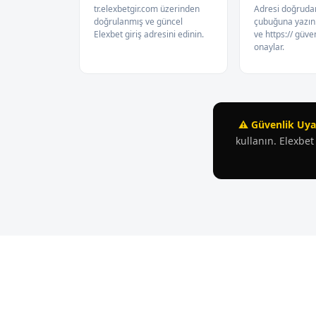
tr.elexbetgir.com üzerinden
Adresi doğruda
doğrulanmış ve güncel
çubuğuna yazın. 
Elexbet giriş adresini edinin.
ve https:// güve
onaylar.
⚠ Güvenlik Uyar
kullanın. Elexbet