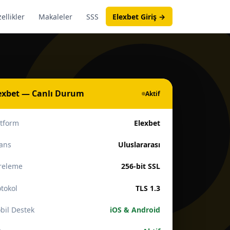
ellikler
Makaleler
SSS
Elexbet Giriş →
exbet — Canlı Durum
Aktif
atform
Elexbet
sans
Uluslararası
freleme
256-bit SSL
otokol
TLS 1.3
bil Destek
iOS & Android