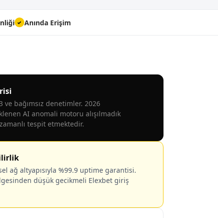
nliği
Anında Erişim
✓
isi
.3 ve bağımsız denetimler. 2026
klenen AI anomali motoru alışılmadık
 zamanlı tespit etmektedir.
lirlik
el ağ altyapısıyla %99.9 uptime garantisi.
lgesinden düşük gecikmeli Elexbet giriş