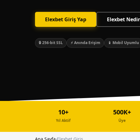
Elexbet Giriş Yap
Elexbet Nedir
🔒 256-bit SSL
⚡ Anında Erişim
📱 Mobil Uyumlu
10+
500K+
Yıl Aktif
Üye
Ana Sayfa
›
Elexbet Giriş