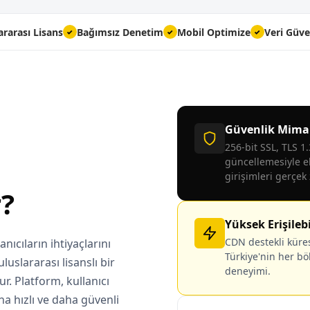
ararası Lisans
Bağımsız Denetim
Mobil Optimize
Veri Güve
✓
✓
✓
Güvenlik Mimar
256-bit SSL, TLS 1
güncellemesiyle e
girişimleri gerçek
?
Yüksek Erişilebi
CDN destekli küres
anıcıların ihtiyaçlarını
Türkiye'nin her bö
uslararası lisanslı bir
deneyimi.
ur. Platform, kullanıcı
a hızlı ve daha güvenli