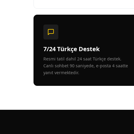
7/24 Türkçe Destek
Resmi tatil dahil 24 saat Türkçe destek.
Canlı sohbet 90 saniyede, e-posta 4 saatte
yanıt vermektedir.