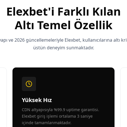
Elexbet'i Farklı Kılan
Altı Temel Özellik
apı ve 2026 güncellemeleriyle Elexbet, kullanıcılarına altı kr
üstün deneyim sunmaktadır.
Yüksek Hız
CDN altyapısıyla %99.9 uptime garantisi.
Elexbet giriş işlemi ortalama 3 saniye
içinde tamamlanmaktadır.