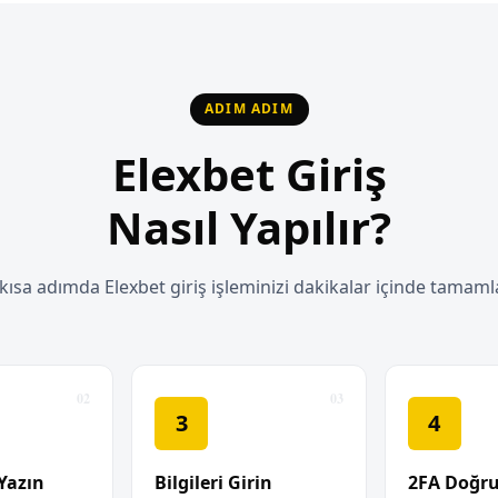
ADIM ADIM
Elexbet Giriş
Nasıl Yapılır?
kısa adımda Elexbet giriş işleminizi dakikalar içinde tamaml
3
4
 Yazın
Bilgileri Girin
2FA Doğru