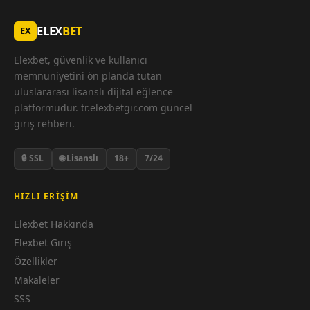
ELEX
BET
EX
Elexbet, güvenlik ve kullanıcı
memnuniyetini ön planda tutan
uluslararası lisanslı dijital eğlence
platformudur. tr.elexbetgir.com güncel
giriş rehberi.
🔒 SSL
🌐 Lisanslı
18+
7/24
HIZLI ERIŞIM
Elexbet Hakkında
Elexbet Giriş
Özellikler
Makaleler
SSS