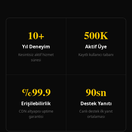
10+
500K
Yıl Deneyim
Aktif Üye
Kesintisiz aktif hizmet
Kayıtlı kullanıcı tabanı
süresi
%99.9
90sn
Erişilebilirlik
Destek Yanıtı
CDN altyapısı uptime
Canlı destek ilk yanıt
garantisi
ortalaması