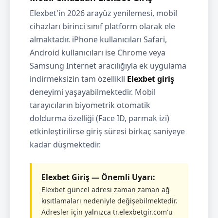
Elexbet'in 2026 arayüz yenilemesi, mobil
cihazları birinci sınıf platform olarak ele
almaktadır. iPhone kullanıcıları Safari,
Android kullanıcıları ise Chrome veya
Samsung Internet aracılığıyla ek uygulama
indirmeksizin tam özellikli
Elexbet giriş
deneyimi yaşayabilmektedir. Mobil
tarayıcıların biyometrik otomatik
doldurma özelliği (Face ID, parmak izi)
etkinleştirilirse giriş süresi birkaç saniyeye
kadar düşmektedir.
Elexbet Giriş — Önemli Uyarı:
Elexbet güncel adresi zaman zaman ağ
kısıtlamaları nedeniyle değişebilmektedir.
Adresler için yalnızca tr.elexbetgir.com'u