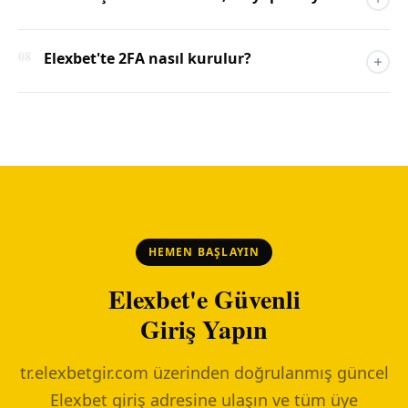
tüm özelliklere erişebilirsiniz.
adres üzerinden Kayıt Ol butonuna tıklayın, formu
doldurun ve e-posta veya SMS doğrulamasını
tamamlayın. Hesabınız hemen aktif olur ve hoş geldin
Elexbet giriş ekranındaki "Şifremi Unuttum"
08
Elexbet'te 2FA nasıl kurulur?
avantajlarına anında kavuşursunuz.
bağlantısına tıklayın. Üyelik e-posta adresinize
sıfırlama bağlantısı gönderilecektir. Bağlantı 15 dakika
geçerlidir. E-posta gelmezse spam klasörünüzü
Elexbet hesabınıza giriş yapın, sağ üstteki profil
kontrol edin; sorun devam ederse Elexbet canlı
menüsünden Güvenlik Ayarları'na gidin ve İki Faktörlü
desteğe başvurun.
Doğrulama seçeneğini aktif hale getirin. SMS veya
authenticator uygulama seçeneklerinden birini tercih
edin. SMS'e kıyasla authenticator uygulaması (Google,
Microsoft) SIM swap saldırılarına karşı çok daha
güvenlidir.
HEMEN BAŞLAYIN
Elexbet'e Güvenli
Giriş Yapın
tr.elexbetgir.com üzerinden doğrulanmış güncel
Elexbet giriş adresine ulaşın ve tüm üye