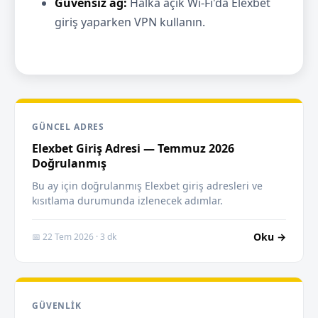
Güvensiz ağ:
Halka açık Wi-Fi'da Elexbet
giriş yaparken VPN kullanın.
GÜNCEL ADRES
Elexbet Giriş Adresi — Temmuz 2026
Doğrulanmış
Bu ay için doğrulanmış Elexbet giriş adresleri ve
kısıtlama durumunda izlenecek adımlar.
Oku →
📅 22 Tem 2026 · 3 dk
GÜVENLIK