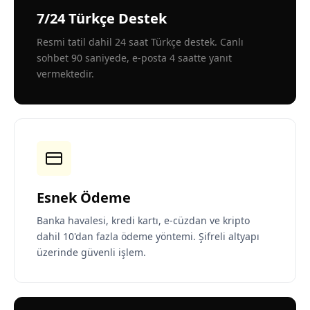
7/24 Türkçe Destek
Resmi tatil dahil 24 saat Türkçe destek. Canlı
sohbet 90 saniyede, e-posta 4 saatte yanıt
vermektedir.
Esnek Ödeme
Banka havalesi, kredi kartı, e-cüzdan ve kripto
dahil 10'dan fazla ödeme yöntemi. Şifreli altyapı
üzerinde güvenli işlem.