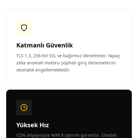
Katmanlı Güvenlik
TLS 1.3, 256-bit SSL ve bağımsız denetimler. Yapay
zeka anomali motoru şüpheli giriş denemelerini
otomatik engellemektedir.
Yüksek Hız
CDN altyapısıyla %99.9 uptime garantisi. Elexbet