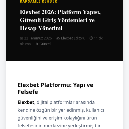
KAPSAMLI REHBER
Elexbet 2026: Platform Yapısı,
Güvenli Giriş Yöntemleri ve
Hesap Yönetimi
📅 22 Temmuz 2026 · ✍ Elexbet Editörü · ⏱ 11 dk
okuma · 🔄 Güncel
Elexbet Platformu: Yapı ve
Felsefe
Elexbet
, dijital platformlar arasında
kendine özgün bir yer edinmiş, kullanıcı
güvenliğini ve erişim kolaylığını ürün
felsefesinin merkezine yerleştirmiş bir