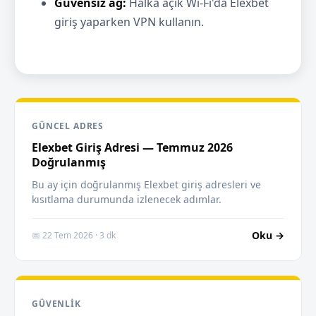
Güvensiz ağ:
Halka açık Wi-Fi'da Elexbet
giriş yaparken VPN kullanın.
GÜNCEL ADRES
Elexbet Giriş Adresi — Temmuz 2026
Doğrulanmış
Bu ay için doğrulanmış Elexbet giriş adresleri ve
kısıtlama durumunda izlenecek adımlar.
Oku →
📅 22 Tem 2026 · 3 dk
GÜVENLIK