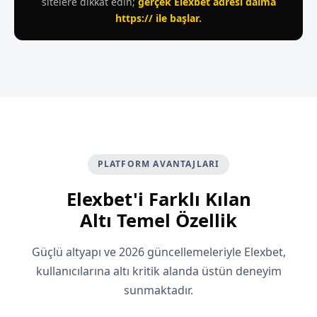
sitelere dikkat edin;
gerçek Elexbet adresi daima
https:// ile başlar.
PLATFORM AVANTAJLARI
Elexbet'i Farklı Kılan
Altı Temel Özellik
Güçlü altyapı ve 2026 güncellemeleriyle Elexbet,
kullanıcılarına altı kritik alanda üstün deneyim
sunmaktadır.