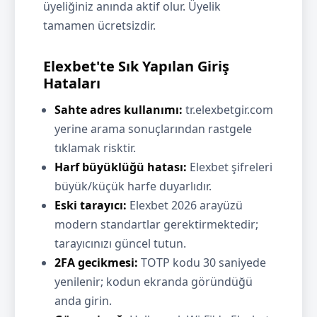
üyeliğiniz anında aktif olur. Üyelik
tamamen ücretsizdir.
Elexbet'te Sık Yapılan Giriş
Hataları
Sahte adres kullanımı:
tr.elexbetgir.com
yerine arama sonuçlarından rastgele
tıklamak risktir.
Harf büyüklüğü hatası:
Elexbet şifreleri
büyük/küçük harfe duyarlıdır.
Eski tarayıcı:
Elexbet 2026 arayüzü
modern standartlar gerektirmektedir;
tarayıcınızı güncel tutun.
2FA gecikmesi:
TOTP kodu 30 saniyede
yenilenir; kodun ekranda göründüğü
anda girin.