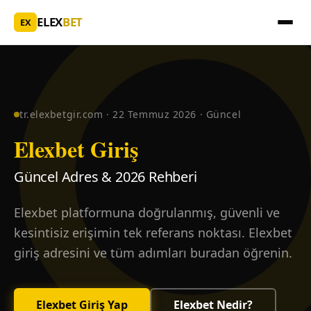
ELEX
BET
EX
tr.elexbetgir.com · 22 Temmuz 2026 · Güncel
Elexbet Giriş
Güncel Adres & 2026 Rehberi
Elexbet platformuna doğrulanmış, güvenli ve
kesintisiz erişimin tek referans noktası. Elexbet
giriş adresini ve tüm adımları buradan öğrenin.
Elexbet Giriş Yap
Elexbet Nedir?