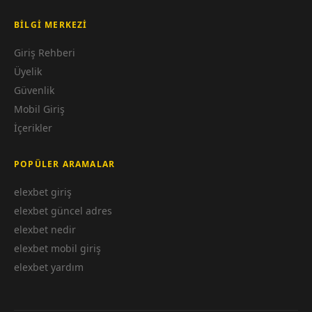
BILGI MERKEZI
Giriş Rehberi
Üyelik
Güvenlik
Mobil Giriş
İçerikler
POPÜLER ARAMALAR
elexbet giriş
elexbet güncel adres
elexbet nedir
elexbet mobil giriş
elexbet yardım