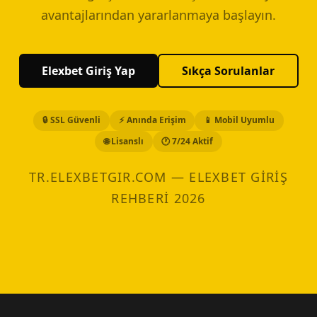
avantajlarından yararlanmaya başlayın.
Elexbet Giriş Yap
Sıkça Sorulanlar
🔒 SSL Güvenli
⚡ Anında Erişim
📱 Mobil Uyumlu
🌐 Lisanslı
🕐 7/24 Aktif
TR.ELEXBETGIR.COM — ELEXBET GİRİŞ
REHBERİ 2026