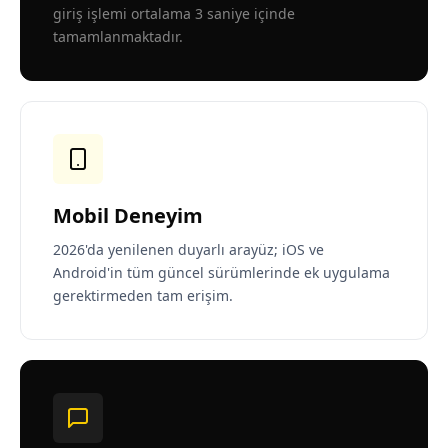
giriş işlemi ortalama 3 saniye içinde
tamamlanmaktadır.
Mobil Deneyim
2026'da yenilenen duyarlı arayüz; iOS ve
Android'in tüm güncel sürümlerinde ek uygulama
gerektirmeden tam erişim.