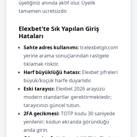
üyeliğiniz anında aktif olur. Üyelik
tamamen ücretsizdir.
Elexbet'te Sık Yapılan Giriş
Hataları
Sahte adres kullanımı:
tr.elexbetgir.com
yerine arama sonuçlarından rastgele
tıklamak risktir.
Harf büyüklüğü hatası:
Elexbet şifreleri
büyük/küçük harfe duyarlıdır.
Eski tarayıcı:
Elexbet 2026 arayüzü
modern standartlar gerektirmektedir;
tarayıcınızı güncel tutun.
2FA gecikmesi:
TOTP kodu 30 saniyede
yenilenir; kodun ekranda göründüğü
anda girin.