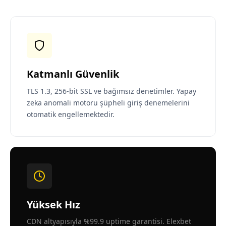
Katmanlı Güvenlik
TLS 1.3, 256-bit SSL ve bağımsız denetimler. Yapay
zeka anomali motoru şüpheli giriş denemelerini
otomatik engellemektedir.
Yüksek Hız
CDN altyapısıyla %99.9 uptime garantisi. Elexbet