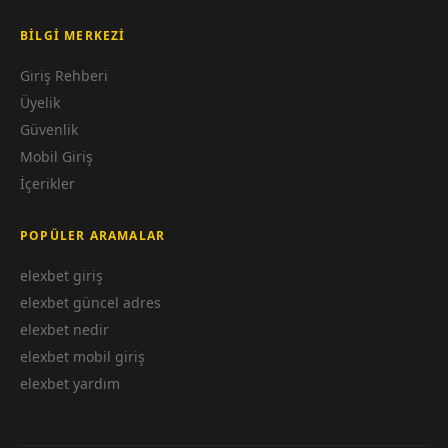
BILGI MERKEZI
Giriş Rehberi
Üyelik
Güvenlik
Mobil Giriş
İçerikler
POPÜLER ARAMALAR
elexbet giriş
elexbet güncel adres
elexbet nedir
elexbet mobil giriş
elexbet yardım