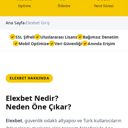
Uptime
Ödeme
Yanıt Süresi
Ana Sayfa
›
Elexbet Giriş
SSL Şifreli
Uluslararası Lisans
Bağımsız Denetim
✓
✓
✓
Mobil Optimize
Veri Güvenliği
Anında Erişim
✓
✓
✓
ELEXBET HAKKINDA
Elexbet Nedir?
Neden Öne Çıkar?
Elexbet
, güvenlik odaklı altyapısı ve Türk kullanıcıların