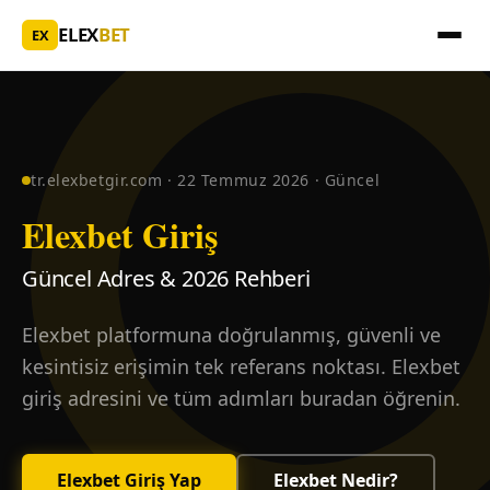
ELEX
BET
EX
tr.elexbetgir.com · 22 Temmuz 2026 · Güncel
Elexbet Giriş
Güncel Adres & 2026 Rehberi
Elexbet platformuna doğrulanmış, güvenli ve
kesintisiz erişimin tek referans noktası. Elexbet
giriş adresini ve tüm adımları buradan öğrenin.
Elexbet Giriş Yap
Elexbet Nedir?