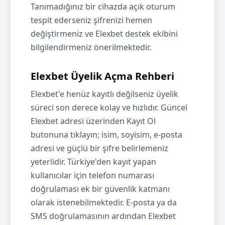
Tanımadığınız bir cihazda açık oturum
tespit ederseniz şifrenizi hemen
değiştirmeniz ve Elexbet destek ekibini
bilgilendirmeniz önerilmektedir.
Elexbet Üyelik Açma Rehberi
Elexbet'e henüz kayıtlı değilseniz üyelik
süreci son derece kolay ve hızlıdır. Güncel
Elexbet adresi üzerinden Kayıt Ol
butonuna tıklayın; isim, soyisim, e-posta
adresi ve güçlü bir şifre belirlemeniz
yeterlidir. Türkiye'den kayıt yapan
kullanıcılar için telefon numarası
doğrulaması ek bir güvenlik katmanı
olarak istenebilmektedir. E-posta ya da
SMS doğrulamasının ardından Elexbet