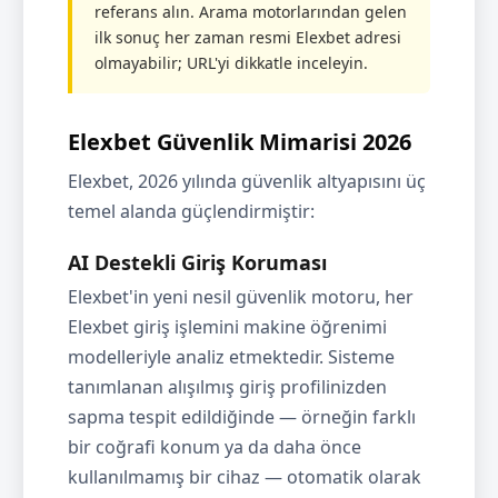
referans alın. Arama motorlarından gelen
ilk sonuç her zaman resmi Elexbet adresi
olmayabilir; URL'yi dikkatle inceleyin.
Elexbet Güvenlik Mimarisi 2026
Elexbet, 2026 yılında güvenlik altyapısını üç
temel alanda güçlendirmiştir:
AI Destekli Giriş Koruması
Elexbet'in yeni nesil güvenlik motoru, her
Elexbet giriş işlemini makine öğrenimi
modelleriyle analiz etmektedir. Sisteme
tanımlanan alışılmış giriş profilinizden
sapma tespit edildiğinde — örneğin farklı
bir coğrafi konum ya da daha önce
kullanılmamış bir cihaz — otomatik olarak