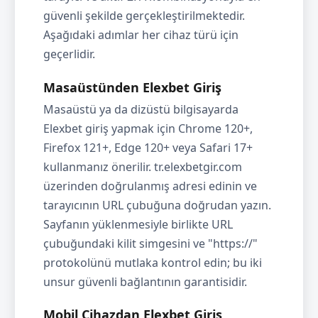
güvenli şekilde gerçekleştirilmektedir.
Aşağıdaki adımlar her cihaz türü için
geçerlidir.
Masaüstünden Elexbet Giriş
Masaüstü ya da dizüstü bilgisayarda
Elexbet giriş yapmak için Chrome 120+,
Firefox 121+, Edge 120+ veya Safari 17+
kullanmanız önerilir. tr.elexbetgir.com
üzerinden doğrulanmış adresi edinin ve
tarayıcının URL çubuğuna doğrudan yazın.
Sayfanın yüklenmesiyle birlikte URL
çubuğundaki kilit simgesini ve "https://"
protokolünü mutlaka kontrol edin; bu iki
unsur güvenli bağlantının garantisidir.
Mobil Cihazdan Elexbet Giriş