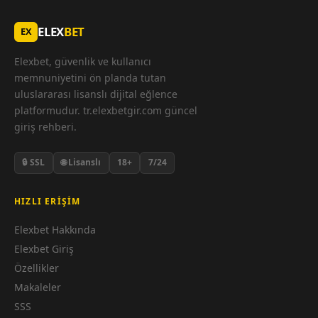
ELEX
BET
EX
Elexbet, güvenlik ve kullanıcı
memnuniyetini ön planda tutan
uluslararası lisanslı dijital eğlence
platformudur. tr.elexbetgir.com güncel
giriş rehberi.
🔒 SSL
🌐 Lisanslı
18+
7/24
HIZLI ERIŞIM
Elexbet Hakkında
Elexbet Giriş
Özellikler
Makaleler
SSS