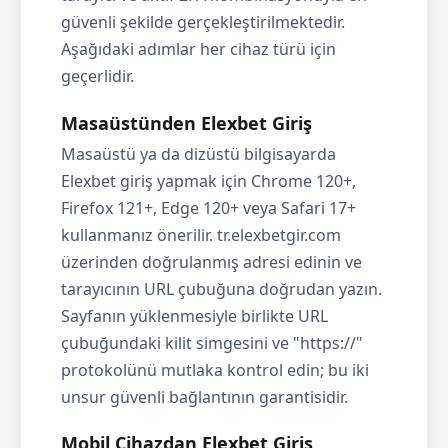
güvenli şekilde gerçekleştirilmektedir.
Aşağıdaki adımlar her cihaz türü için
geçerlidir.
Masaüstünden Elexbet Giriş
Masaüstü ya da dizüstü bilgisayarda
Elexbet giriş yapmak için Chrome 120+,
Firefox 121+, Edge 120+ veya Safari 17+
kullanmanız önerilir. tr.elexbetgir.com
üzerinden doğrulanmış adresi edinin ve
tarayıcının URL çubuğuna doğrudan yazın.
Sayfanın yüklenmesiyle birlikte URL
çubuğundaki kilit simgesini ve "https://"
protokolünü mutlaka kontrol edin; bu iki
unsur güvenli bağlantının garantisidir.
Mobil Cihazdan Elexbet Giriş