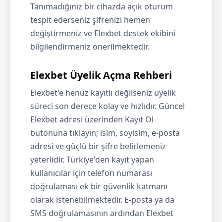
Tanımadığınız bir cihazda açık oturum
tespit ederseniz şifrenizi hemen
değiştirmeniz ve Elexbet destek ekibini
bilgilendirmeniz önerilmektedir.
Elexbet Üyelik Açma Rehberi
Elexbet'e henüz kayıtlı değilseniz üyelik
süreci son derece kolay ve hızlıdır. Güncel
Elexbet adresi üzerinden Kayıt Ol
butonuna tıklayın; isim, soyisim, e-posta
adresi ve güçlü bir şifre belirlemeniz
yeterlidir. Türkiye'den kayıt yapan
kullanıcılar için telefon numarası
doğrulaması ek bir güvenlik katmanı
olarak istenebilmektedir. E-posta ya da
SMS doğrulamasının ardından Elexbet