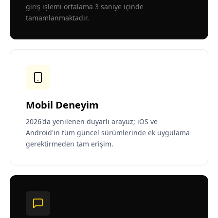
giriş işlemi ortalama 3 saniye içinde
tamamlanmaktadır.
Mobil Deneyim
2026'da yenilenen duyarlı arayüz; iOS ve
Android'in tüm güncel sürümlerinde ek uygulama
gerektirmeden tam erişim.