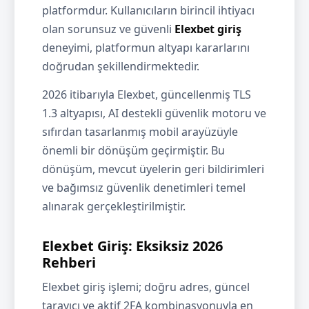
platformdur. Kullanıcıların birincil ihtiyacı
olan sorunsuz ve güvenli
Elexbet giriş
deneyimi, platformun altyapı kararlarını
doğrudan şekillendirmektedir.
2026 itibarıyla Elexbet, güncellenmiş TLS
1.3 altyapısı, AI destekli güvenlik motoru ve
sıfırdan tasarlanmış mobil arayüzüyle
önemli bir dönüşüm geçirmiştir. Bu
dönüşüm, mevcut üyelerin geri bildirimleri
ve bağımsız güvenlik denetimleri temel
alınarak gerçekleştirilmiştir.
Elexbet Giriş: Eksiksiz 2026
Rehberi
Elexbet giriş işlemi; doğru adres, güncel
tarayıcı ve aktif 2FA kombinasyonuyla en