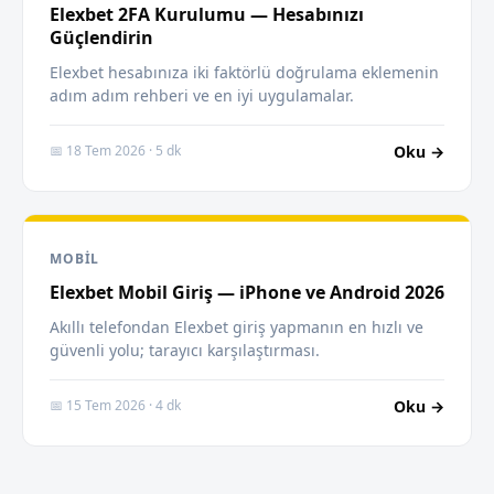
Elexbet 2FA Kurulumu — Hesabınızı
Güçlendirin
Elexbet hesabınıza iki faktörlü doğrulama eklemenin
adım adım rehberi ve en iyi uygulamalar.
Oku →
📅 18 Tem 2026 · 5 dk
MOBIL
Elexbet Mobil Giriş — iPhone ve Android 2026
Akıllı telefondan Elexbet giriş yapmanın en hızlı ve
güvenli yolu; tarayıcı karşılaştırması.
Oku →
📅 15 Tem 2026 · 4 dk