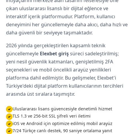
ihtiyaçlarını merkeze alan tasarım felsefesiyle öne
çıkan uluslararası lisanslı bir dijital eğlence ve
interaktif içerik platformudur. Platform, kullanıcı
deneyimini her güncellemeyle daha akıcı, daha hızlı ve
daha güvenli bir seviyeye taşımaktadır.
2026 yılında gerçekleştirilen kapsamlı teknik
güncellemeyle
Elexbet giriş
süreci sadeleştirilmiş;
yeni nesil güvenlik katmanları, genişletilmiş 2FA
seçenekleri ve mobil öncelikli arayüz yenilikleri
platforma dahil edilmiştir. Bu gelişmeler, Elexbet'i
Türkiye'deki dijital platform kullanıcılarının tercihleri
arasında üst sıralara taşımıştır.
Uluslararası lisans güvencesiyle denetimli hizmet
✓
TLS 1.3 ve 256-bit SSL şifreli veri iletimi
✓
iOS ve Android için optimize edilmiş mobil arayüz
✓
7/24 Türkçe canlı destek, 90 saniye ortalama yanıt
✓