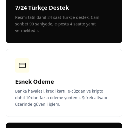
7/24 Türkçe Destek
Resmi tatil dahil 24 saat Türkçe destek. Canlı
sohbet 90 saniyede, e-posta 4 saatte yanıt
vermektedir.
Esnek Ödeme
Banka havalesi, kredi kartı, e-cüzdan ve kripto
dahil 10'dan fazla ödeme yöntemi. Şifreli altyapı
üzerinde güvenli işlem.