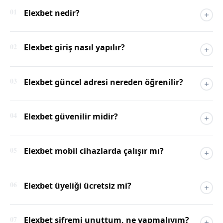
01
Elexbet nedir?
Elexbet, uluslararası lisans kapsamında faaliyet
02
Elexbet giriş nasıl yapılır?
gösteren, Türk kullanıcılara tam Türkçe arayüz ve 7/24
destek sunan dijital eğlence ve interaktif içerik
platformudur. Güvenlik odaklı altyapısı ve kesintisiz
tr.elexbetgir.com üzerinden doğrulanmış güncel
03
Elexbet güncel adresi nereden öğrenilir?
erişim altyapısıyla kullanıcı memnuniyetini öncelikli
Elexbet giriş adresini edinin. Adresi tarayıcınıza
hedef olarak benimseyen Elexbet, yıllar içinde güçlü
doğrudan yazın; URL'de kilit simgesi ve "https://"
bir üye tabanı oluşturmuştur.
olduğunu doğrulayın. Kullanıcı adı ve şifrenizi giriş
Elexbet güncel giriş adresi için tr.elexbetgir.com
04
Elexbet güvenilir midir?
formuna girin, Giriş butonuna tıklayın. 2FA aktifse
sayfasını düzenli olarak takip edin. Adres değişiklikleri
SMS ya da authenticator kodunuzu da girerek işlemi
anlık olarak güncellenmektedir. Arama motorlarından
tamamlayın.
ulaşılan sonuçlar her zaman resmi adres
Evet. Elexbet, uluslararası lisans çerçevesinde faaliyet
05
Elexbet mobil cihazlarda çalışır mı?
olmayabileceğinden, doğrulama için bu sayfayı
göstermekte olup bağımsız güvenlik denetimlerinden
kullanın ve adresi tarayıcınızda yer imi olarak
geçmektedir. 256-bit SSL şifreleme, TLS 1.3 protokolü
kaydedin.
ve yapay zeka destekli anomali tespiti, platformun
Evet. Elexbet'in 2026'da yenilenen duyarlı (responsive)
06
Elexbet üyeliği ücretsiz mi?
güvenlik standartlarını yüksek tutmaktadır.
arayüzü iOS ve Android'in tüm güncel sürümlerinde
sorunsuz çalışmaktadır. Ek uygulama indirmeye gerek
kalmadan mobil tarayıcıdan Elexbet giriş yapabilir,
Evet, Elexbet üyeliği tamamen ücretsizdir. Güncel
07
Elexbet şifremi unuttum, ne yapmalıyım?