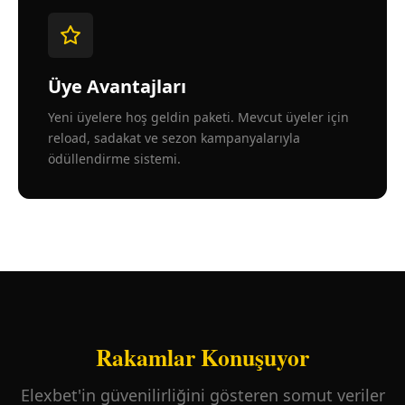
Üye Avantajları
Yeni üyelere hoş geldin paketi. Mevcut üyeler için
reload, sadakat ve sezon kampanyalarıyla
ödüllendirme sistemi.
Rakamlar Konuşuyor
Elexbet'in güvenilirliğini gösteren somut veriler