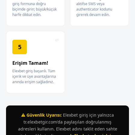
giriş formuna doğru
aktifse SMS veya
biçimde girin; büyük/küçük
authenticator kodunu
harfe dikkat edin.
girerek devam edin.
5
Erişim Tamam!
Elexbet giriş başarılı. Tüm
içerik ve üye avantajlarına
anında erişim sağladınız.
⚠ Güvenlik Uyarısı:
Elexbet giriş için yalnızca
tr.elexbetgir.com'da paylaşılan doğrulanmış
adresleri kullanın. Elexbet adını taklit eden sahte