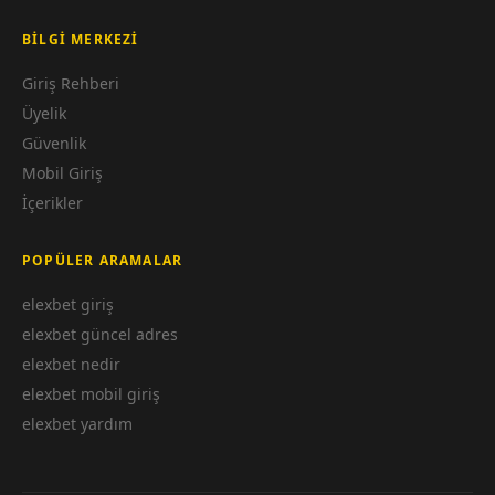
BILGI MERKEZI
Giriş Rehberi
Üyelik
Güvenlik
Mobil Giriş
İçerikler
POPÜLER ARAMALAR
elexbet giriş
elexbet güncel adres
elexbet nedir
elexbet mobil giriş
elexbet yardım