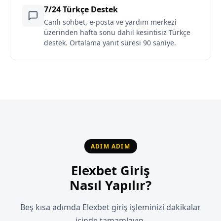
7/24 Türkçe Destek
Canlı sohbet, e-posta ve yardım merkezi
üzerinden hafta sonu dahil kesintisiz Türkçe
destek. Ortalama yanıt süresi 90 saniye.
ADIM ADIM
Elexbet Giriş
Nasıl Yapılır?
Beş kısa adımda Elexbet giriş işleminizi dakikalar
içinde tamamlayın.