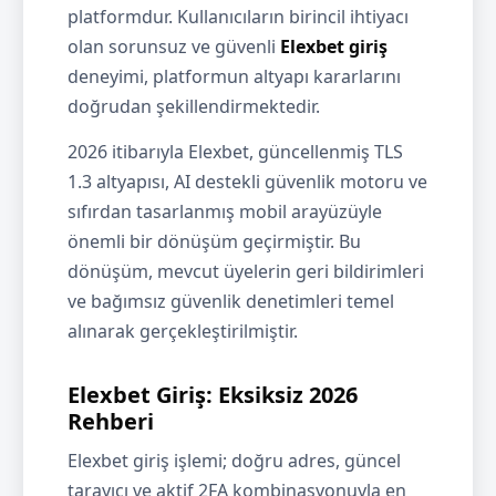
platformdur. Kullanıcıların birincil ihtiyacı
olan sorunsuz ve güvenli
Elexbet giriş
deneyimi, platformun altyapı kararlarını
doğrudan şekillendirmektedir.
2026 itibarıyla Elexbet, güncellenmiş TLS
1.3 altyapısı, AI destekli güvenlik motoru ve
sıfırdan tasarlanmış mobil arayüzüyle
önemli bir dönüşüm geçirmiştir. Bu
dönüşüm, mevcut üyelerin geri bildirimleri
ve bağımsız güvenlik denetimleri temel
alınarak gerçekleştirilmiştir.
Elexbet Giriş: Eksiksiz 2026
Rehberi
Elexbet giriş işlemi; doğru adres, güncel
tarayıcı ve aktif 2FA kombinasyonuyla en