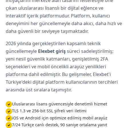
ihtiyaçlarını merkeze alan tasarım felsefesiyle öne
çıkan uluslararası lisanslı bir dijital eğlence ve
interaktif içerik platformudur. Platform, kullanıcı
deneyimini her güncellemeyle daha akıcı, daha hızlı ve
daha güvenli bir seviyeye taşımaktadır.
2026 yılında gerçekleştirilen kapsamlı teknik
güncellemeyle
Elexbet giriş
süreci sadeleştirilmiş;
yeni nesil güvenlik katmanları, genişletilmiş 2FA
seçenekleri ve mobil öncelikli arayüz yenilikleri
platforma dahil edilmiştir. Bu gelişmeler, Elexbet'i
Türkiye'deki dijital platform kullanıcılarının tercihleri
arasında üst sıralara taşımıştır.
Uluslararası lisans güvencesiyle denetimli hizmet
✓
TLS 1.3 ve 256-bit SSL şifreli veri iletimi
✓
iOS ve Android için optimize edilmiş mobil arayüz
✓
7/24 Türkçe canlı destek, 90 saniye ortalama yanıt
✓