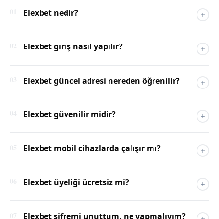
01
Elexbet nedir?
Elexbet, uluslararası lisans kapsamında faaliyet
02
Elexbet giriş nasıl yapılır?
gösteren, Türk kullanıcılara tam Türkçe arayüz ve 7/24
destek sunan dijital eğlence ve interaktif içerik
platformudur. Güvenlik odaklı altyapısı ve kesintisiz
tr.elexbetgir.com üzerinden doğrulanmış güncel
03
Elexbet güncel adresi nereden öğrenilir?
erişim altyapısıyla kullanıcı memnuniyetini öncelikli
Elexbet giriş adresini edinin. Adresi tarayıcınıza
hedef olarak benimseyen Elexbet, yıllar içinde güçlü
doğrudan yazın; URL'de kilit simgesi ve "https://"
bir üye tabanı oluşturmuştur.
olduğunu doğrulayın. Kullanıcı adı ve şifrenizi giriş
Elexbet güncel giriş adresi için tr.elexbetgir.com
04
Elexbet güvenilir midir?
formuna girin, Giriş butonuna tıklayın. 2FA aktifse
sayfasını düzenli olarak takip edin. Adres değişiklikleri
SMS ya da authenticator kodunuzu da girerek işlemi
anlık olarak güncellenmektedir. Arama motorlarından
tamamlayın.
ulaşılan sonuçlar her zaman resmi adres
Evet. Elexbet, uluslararası lisans çerçevesinde faaliyet
05
Elexbet mobil cihazlarda çalışır mı?
olmayabileceğinden, doğrulama için bu sayfayı
göstermekte olup bağımsız güvenlik denetimlerinden
kullanın ve adresi tarayıcınızda yer imi olarak
geçmektedir. 256-bit SSL şifreleme, TLS 1.3 protokolü
kaydedin.
ve yapay zeka destekli anomali tespiti, platformun
Evet. Elexbet'in 2026'da yenilenen duyarlı (responsive)
06
Elexbet üyeliği ücretsiz mi?
güvenlik standartlarını yüksek tutmaktadır.
arayüzü iOS ve Android'in tüm güncel sürümlerinde
sorunsuz çalışmaktadır. Ek uygulama indirmeye gerek
kalmadan mobil tarayıcıdan Elexbet giriş yapabilir,
Evet, Elexbet üyeliği tamamen ücretsizdir. Güncel
07
Elexbet şifremi unuttum, ne yapmalıyım?