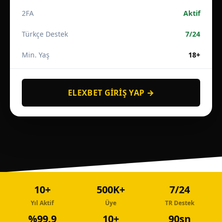
2FA
Aktif
Türkçe Destek
7/24
Min. Yaş
18+
ELEXBET GİRİŞ YAP →
10+
500K+
7/24
Yıl Aktif
Üye
TR Destek
%99.9
10+
90sn