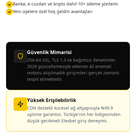
Banka, e-cüzdan ve kripto dahil 10+ ödeme yöntemi
✓
Yeni üyelere özel hoş geldin avantajları
✓
Güvenlik Mimarisi
256-bit SSL, TLS 1.3 ve bağımsız denetimler.
2026 güncellemesiyle eklenen AI anomali
motoru alışılmadık girişimleri gerçek zamanlı
tespit etmektedir.
Yüksek Erişilebilirlik
CDN destekli küresel ağ altyapısıyla %99.9
uptime garantisi. Türkiye'nin her bölgesinden
düşük gecikmeli Elexbet giriş deneyimi.