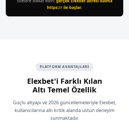
sitelere dikkat edin;
gerçek Elexbet adresi daima
https:// ile başlar.
PLATFORM AVANTAJLARI
Elexbet'i Farklı Kılan
Altı Temel Özellik
Güçlü altyapı ve 2026 güncellemeleriyle Elexbet,
kullanıcılarına altı kritik alanda üstün deneyim
sunmaktadır.