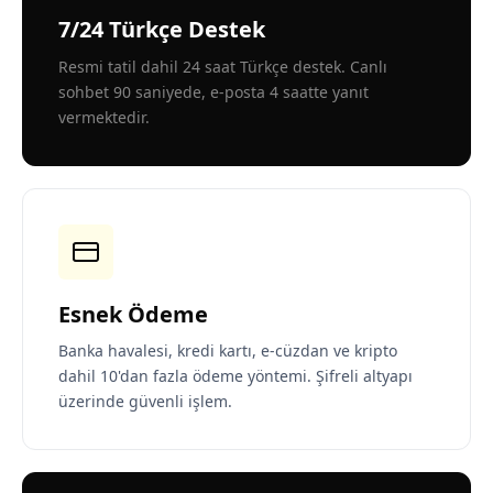
7/24 Türkçe Destek
Resmi tatil dahil 24 saat Türkçe destek. Canlı
sohbet 90 saniyede, e-posta 4 saatte yanıt
vermektedir.
Esnek Ödeme
Banka havalesi, kredi kartı, e-cüzdan ve kripto
dahil 10'dan fazla ödeme yöntemi. Şifreli altyapı
üzerinde güvenli işlem.