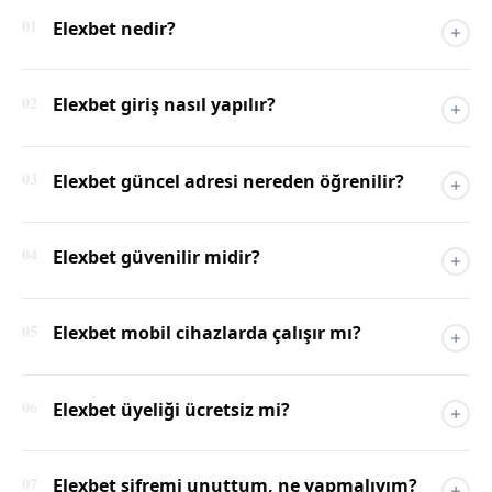
01
Elexbet nedir?
Elexbet, uluslararası lisans kapsamında faaliyet
02
Elexbet giriş nasıl yapılır?
gösteren, Türk kullanıcılara tam Türkçe arayüz ve 7/24
destek sunan dijital eğlence ve interaktif içerik
platformudur. Güvenlik odaklı altyapısı ve kesintisiz
tr.elexbetgir.com üzerinden doğrulanmış güncel
03
Elexbet güncel adresi nereden öğrenilir?
erişim altyapısıyla kullanıcı memnuniyetini öncelikli
Elexbet giriş adresini edinin. Adresi tarayıcınıza
hedef olarak benimseyen Elexbet, yıllar içinde güçlü
doğrudan yazın; URL'de kilit simgesi ve "https://"
bir üye tabanı oluşturmuştur.
olduğunu doğrulayın. Kullanıcı adı ve şifrenizi giriş
Elexbet güncel giriş adresi için tr.elexbetgir.com
04
Elexbet güvenilir midir?
formuna girin, Giriş butonuna tıklayın. 2FA aktifse
sayfasını düzenli olarak takip edin. Adres değişiklikleri
SMS ya da authenticator kodunuzu da girerek işlemi
anlık olarak güncellenmektedir. Arama motorlarından
tamamlayın.
ulaşılan sonuçlar her zaman resmi adres
Evet. Elexbet, uluslararası lisans çerçevesinde faaliyet
05
Elexbet mobil cihazlarda çalışır mı?
olmayabileceğinden, doğrulama için bu sayfayı
göstermekte olup bağımsız güvenlik denetimlerinden
kullanın ve adresi tarayıcınızda yer imi olarak
geçmektedir. 256-bit SSL şifreleme, TLS 1.3 protokolü
kaydedin.
ve yapay zeka destekli anomali tespiti, platformun
Evet. Elexbet'in 2026'da yenilenen duyarlı (responsive)
06
Elexbet üyeliği ücretsiz mi?
güvenlik standartlarını yüksek tutmaktadır.
arayüzü iOS ve Android'in tüm güncel sürümlerinde
sorunsuz çalışmaktadır. Ek uygulama indirmeye gerek
kalmadan mobil tarayıcıdan Elexbet giriş yapabilir,
Evet, Elexbet üyeliği tamamen ücretsizdir. Güncel
07
Elexbet şifremi unuttum, ne yapmalıyım?