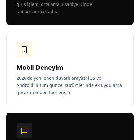
giriş işlemi ortalama 3 saniye içinde
tamamlanmaktadır.
Mobil Deneyim
2026'da yenilenen duyarlı arayüz; iOS ve
Android'in tüm güncel sürümlerinde ek uygulama
gerektirmeden tam erişim.