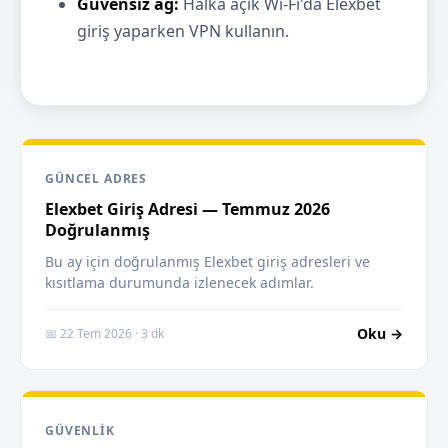
Güvensiz ağ:
Halka açık Wi-Fi'da Elexbet
giriş yaparken VPN kullanın.
GÜNCEL ADRES
Elexbet Giriş Adresi — Temmuz 2026
Doğrulanmış
Bu ay için doğrulanmış Elexbet giriş adresleri ve
kısıtlama durumunda izlenecek adımlar.
Oku →
📅 22 Tem 2026 · 3 dk
GÜVENLIK