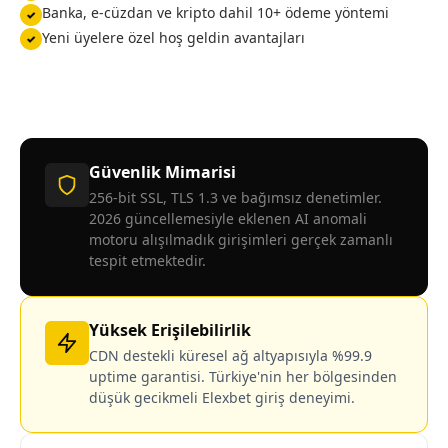
Banka, e-cüzdan ve kripto dahil 10+ ödeme yöntemi
✓
Yeni üyelere özel hoş geldin avantajları
✓
Güvenlik Mimarisi
256-bit SSL, TLS 1.3 ve bağımsız denetimler.
2026 güncellemesiyle eklenen AI anomali
motoru alışılmadık girişimleri gerçek zamanlı
tespit etmektedir.
Yüksek Erişilebilirlik
CDN destekli küresel ağ altyapısıyla %99.9
uptime garantisi. Türkiye'nin her bölgesinden
düşük gecikmeli Elexbet giriş deneyimi.