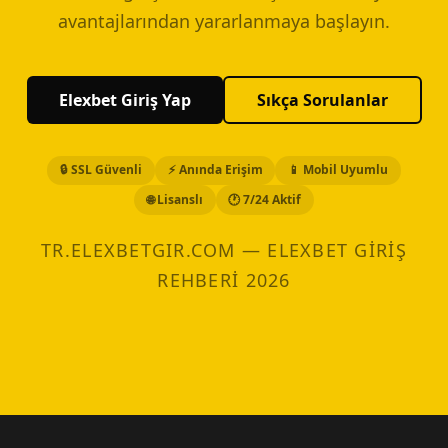
avantajlarından yararlanmaya başlayın.
Elexbet Giriş Yap
Sıkça Sorulanlar
🔒 SSL Güvenli
⚡ Anında Erişim
📱 Mobil Uyumlu
🌐 Lisanslı
🕐 7/24 Aktif
TR.ELEXBETGIR.COM — ELEXBET GİRİŞ
REHBERİ 2026