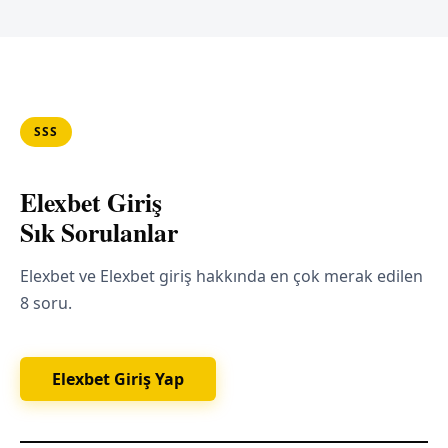
SSS
Elexbet Giriş
Sık Sorulanlar
Elexbet ve Elexbet giriş hakkında en çok merak edilen
8 soru.
Elexbet Giriş Yap