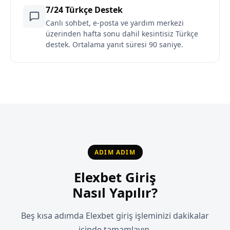
7/24 Türkçe Destek
Canlı sohbet, e-posta ve yardım merkezi
üzerinden hafta sonu dahil kesintisiz Türkçe
destek. Ortalama yanıt süresi 90 saniye.
ADIM ADIM
Elexbet Giriş
Nasıl Yapılır?
Beş kısa adımda Elexbet giriş işleminizi dakikalar
içinde tamamlayın.