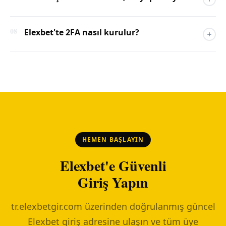
tüm özelliklere erişebilirsiniz.
adres üzerinden Kayıt Ol butonuna tıklayın, formu
doldurun ve e-posta veya SMS doğrulamasını
tamamlayın. Hesabınız hemen aktif olur ve hoş geldin
Elexbet giriş ekranındaki "Şifremi Unuttum"
08
Elexbet'te 2FA nasıl kurulur?
avantajlarına anında kavuşursunuz.
bağlantısına tıklayın. Üyelik e-posta adresinize
sıfırlama bağlantısı gönderilecektir. Bağlantı 15 dakika
geçerlidir. E-posta gelmezse spam klasörünüzü
Elexbet hesabınıza giriş yapın, sağ üstteki profil
kontrol edin; sorun devam ederse Elexbet canlı
menüsünden Güvenlik Ayarları'na gidin ve İki Faktörlü
desteğe başvurun.
Doğrulama seçeneğini aktif hale getirin. SMS veya
authenticator uygulama seçeneklerinden birini tercih
edin. SMS'e kıyasla authenticator uygulaması (Google,
Microsoft) SIM swap saldırılarına karşı çok daha
güvenlidir.
HEMEN BAŞLAYIN
Elexbet'e Güvenli
Giriş Yapın
tr.elexbetgir.com üzerinden doğrulanmış güncel
Elexbet giriş adresine ulaşın ve tüm üye