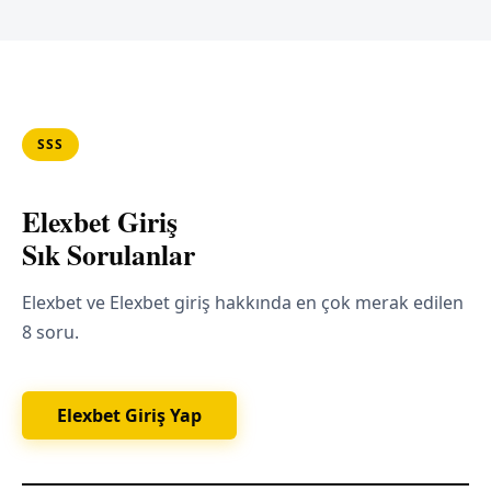
SSS
Elexbet Giriş
Sık Sorulanlar
Elexbet ve Elexbet giriş hakkında en çok merak edilen
8 soru.
Elexbet Giriş Yap