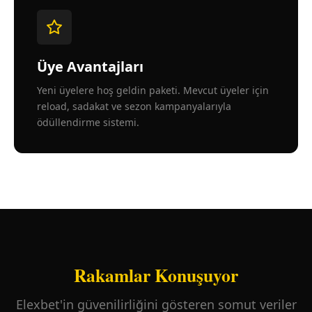
Üye Avantajları
Yeni üyelere hoş geldin paketi. Mevcut üyeler için
reload, sadakat ve sezon kampanyalarıyla
ödüllendirme sistemi.
Rakamlar Konuşuyor
Elexbet'in güvenilirliğini gösteren somut veriler