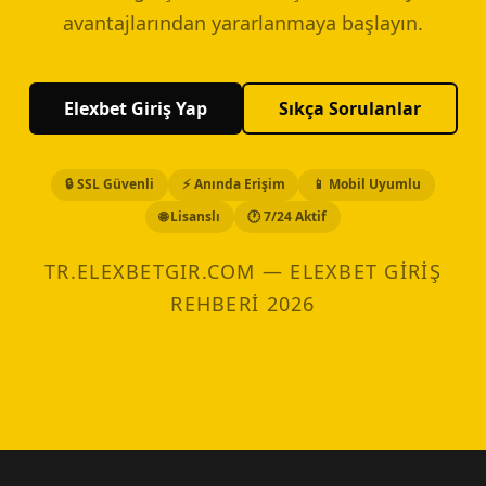
avantajlarından yararlanmaya başlayın.
Elexbet Giriş Yap
Sıkça Sorulanlar
🔒 SSL Güvenli
⚡ Anında Erişim
📱 Mobil Uyumlu
🌐 Lisanslı
🕐 7/24 Aktif
TR.ELEXBETGIR.COM — ELEXBET GİRİŞ
REHBERİ 2026