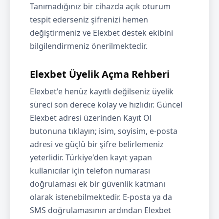
Tanımadığınız bir cihazda açık oturum
tespit ederseniz şifrenizi hemen
değiştirmeniz ve Elexbet destek ekibini
bilgilendirmeniz önerilmektedir.
Elexbet Üyelik Açma Rehberi
Elexbet'e henüz kayıtlı değilseniz üyelik
süreci son derece kolay ve hızlıdır. Güncel
Elexbet adresi üzerinden Kayıt Ol
butonuna tıklayın; isim, soyisim, e-posta
adresi ve güçlü bir şifre belirlemeniz
yeterlidir. Türkiye'den kayıt yapan
kullanıcılar için telefon numarası
doğrulaması ek bir güvenlik katmanı
olarak istenebilmektedir. E-posta ya da
SMS doğrulamasının ardından Elexbet