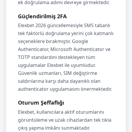
ek doğrulama adımı devreye girmektedir.
Güçlendirilmiş 2FA
Elexbet 2026 güncellemesiyle SMS tabanlı
tek faktörlü doğrulama yerini çok katmanlı
seçeneklere bırakmıştır. Google
Authenticator, Microsoft Authenticator ve
TOTP standardını destekleyen tüm
uygulamalar Elexbet ile uyumludur.
Güvenlik uzmanları, SIM değiştirme
saldırılarına karşı daha dayanıklı olan
authenticator uygulamasını önermektedir.
Oturum Şeffaflığı
Elexbet, kullanıcılara aktif oturumlarını
görüntüleme ve uzak cihazlardan tek tıkla
çıkış yapma imkânı sunmaktadır.