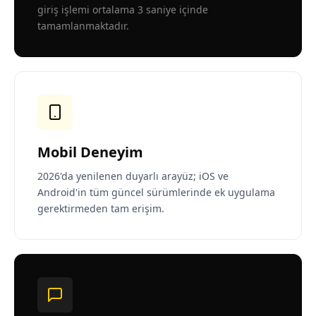
giriş işlemi ortalama 3 saniye içinde
tamamlanmaktadır.
Mobil Deneyim
2026'da yenilenen duyarlı arayüz; iOS ve
Android'in tüm güncel sürümlerinde ek uygulama
gerektirmeden tam erişim.