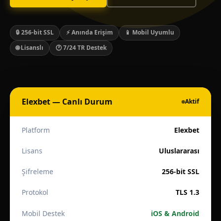
🔒 256-bit SSL
⚡ Anında Erişim
📱 Mobil Uyumlu
🌐 Lisanslı
🕐 7/24 TR Destek
Elexbet — Canlı Durum
Aktif
Platform
Elexbet
Lisans
Uluslararası
Şifreleme
256-bit SSL
Protokol
TLS 1.3
Mobil Destek
iOS & Android