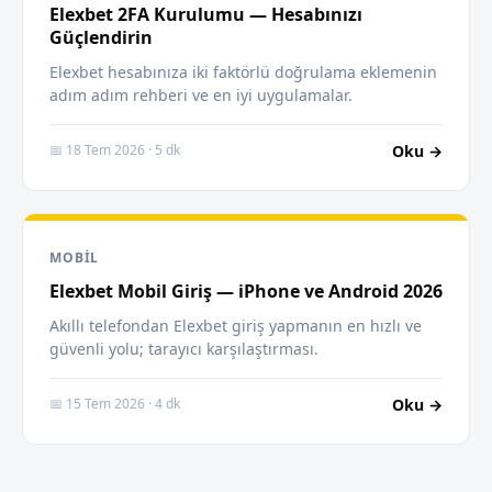
Elexbet 2FA Kurulumu — Hesabınızı
Güçlendirin
Elexbet hesabınıza iki faktörlü doğrulama eklemenin
adım adım rehberi ve en iyi uygulamalar.
Oku →
📅 18 Tem 2026 · 5 dk
MOBIL
Elexbet Mobil Giriş — iPhone ve Android 2026
Akıllı telefondan Elexbet giriş yapmanın en hızlı ve
güvenli yolu; tarayıcı karşılaştırması.
Oku →
📅 15 Tem 2026 · 4 dk