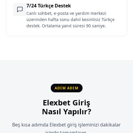
7/24 Türkçe Destek
Canlı sohbet, e-posta ve yardım merkezi
üzerinden hafta sonu dahil kesintisiz Türkçe
destek. Ortalama yanıt süresi 90 saniye.
ADIM ADIM
Elexbet Giriş
Nasıl Yapılır?
Beş kısa adımda Elexbet giriş işleminizi dakikalar
içinde tamamlayın.