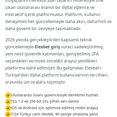
ihtiyaçlarını merkeze alan tasarım felsefesiyle öne
çıkan uluslararası lisanslı bir dijital eğlence ve
interaktif içerik platformudur. Platform, kullanıcı
deneyimini her güncellemeyle daha akıcı, daha hızlı ve
daha güvenli bir seviyeye taşımaktadır.
2026 yılında gerçekleştirilen kapsamlı teknik
güncellemeyle
Elexbet giriş
süreci sadeleştirilmiş;
yeni nesil güvenlik katmanları, genişletilmiş 2FA
seçenekleri ve mobil öncelikli arayüz yenilikleri
platforma dahil edilmiştir. Bu gelişmeler, Elexbet'i
Türkiye'deki dijital platform kullanıcılarının tercihleri
arasında üst sıralara taşımıştır.
Uluslararası lisans güvencesiyle denetimli hizmet
✓
TLS 1.3 ve 256-bit SSL şifreli veri iletimi
✓
iOS ve Android için optimize edilmiş mobil arayüz
✓
7/24 Türkçe canlı destek, 90 saniye ortalama yanıt
✓