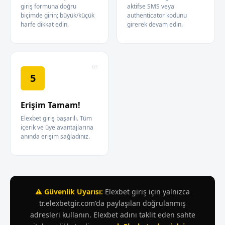
giriş formuna doğru
aktifse SMS veya
biçimde girin; büyük/küçük
authenticator kodunu
harfe dikkat edin.
girerek devam edin.
5
Erişim Tamam!
Elexbet giriş başarılı. Tüm
içerik ve üye avantajlarına
anında erişim sağladınız.
⚠ Güvenlik Uyarısı:
Elexbet giriş için yalnızca
tr.elexbetgir.com'da paylaşılan doğrulanmış
adresleri kullanın. Elexbet adını taklit eden sahte