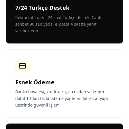
7/24 Türkçe Destek
Resmi tatil dahil 24 saat Türkçe destek. Canlı
sohbet 90 saniyede, e-posta 4 saatte yanıt
vermektedir.
Esnek Ödeme
Banka havalesi, kredi kartı, e-cüzdan ve kripto
dahil 10'dan fazla ödeme yöntemi. Şifreli altyapı
üzerinde güvenli işlem.