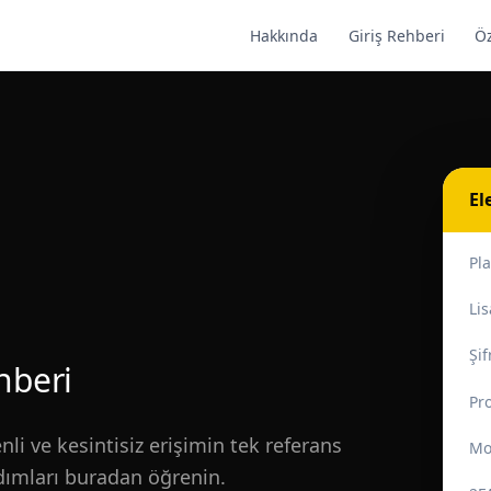
Hakkında
Giriş Rehberi
Öz
El
Pl
Li
Şi
hberi
Pr
i ve kesintisiz erişimin tek referans
Mo
adımları buradan öğrenin.