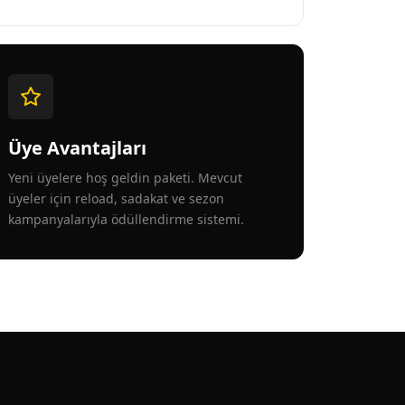
Üye Avantajları
Yeni üyelere hoş geldin paketi. Mevcut
üyeler için reload, sadakat ve sezon
kampanyalarıyla ödüllendirme sistemi.