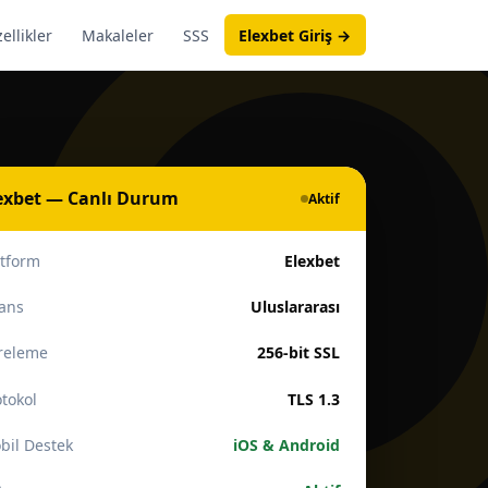
ellikler
Makaleler
SSS
Elexbet Giriş →
exbet — Canlı Durum
Aktif
atform
Elexbet
sans
Uluslararası
freleme
256-bit SSL
otokol
TLS 1.3
bil Destek
iOS & Android