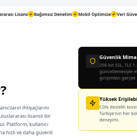
ararası Lisans
Bağımsız Denetim
Mobil Optimize
Veri Güve
✓
✓
✓
Güvenlik Mimar
256-bit SSL, TLS 1
güncellemesiyle e
girişimleri gerçek
?
Yüksek Erişilebi
CDN destekli küres
anıcıların ihtiyaçlarını
Türkiye'nin her bö
uslararası lisanslı bir
deneyimi.
ur. Platform, kullanıcı
a hızlı ve daha güvenli