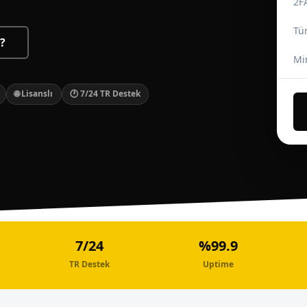
2F
Tü
?
Mi
🌐 Lisanslı
🕐 7/24 TR Destek
7/24
%99.9
TR Destek
Uptime