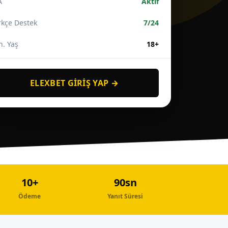
A
Aktif
rkçe Destek
7/24
n. Yaş
18+
ELEXBET GİRİŞ YAP →
10+
90sn
Ödeme
Yanıt Süresi