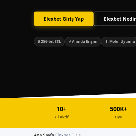
Elexbet Giriş Yap
Elexbet Nedir
🔒 256-bit SSL
⚡ Anında Erişim
📱 Mobil Uyumlu
10+
500K+
Yıl Aktif
Üye
Ana Sayfa
›
Elexbet Giriş