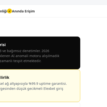
nliği
Anında Erişim
✓
isi
.3 ve bağımsız denetimler. 2026
klenen AI anomali motoru alışılmadık
 zamanlı tespit etmektedir.
lirlik
el ağ altyapısıyla %99.9 uptime garantisi.
lgesinden düşük gecikmeli Elexbet giriş