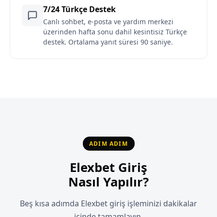
7/24 Türkçe Destek
Canlı sohbet, e-posta ve yardım merkezi
üzerinden hafta sonu dahil kesintisiz Türkçe
destek. Ortalama yanıt süresi 90 saniye.
ADIM ADIM
Elexbet Giriş
Nasıl Yapılır?
Beş kısa adımda Elexbet giriş işleminizi dakikalar
içinde tamamlayın.