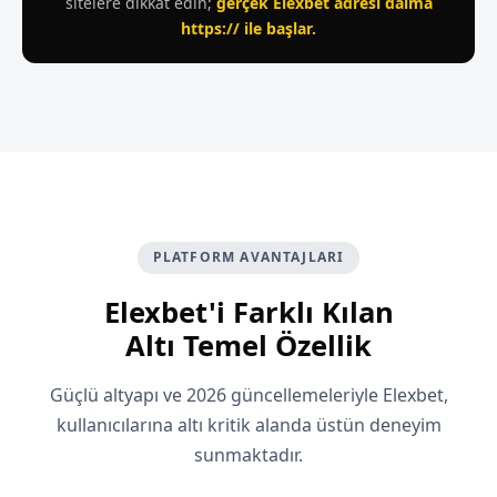
sitelere dikkat edin;
gerçek Elexbet adresi daima
https:// ile başlar.
PLATFORM AVANTAJLARI
Elexbet'i Farklı Kılan
Altı Temel Özellik
Güçlü altyapı ve 2026 güncellemeleriyle Elexbet,
kullanıcılarına altı kritik alanda üstün deneyim
sunmaktadır.