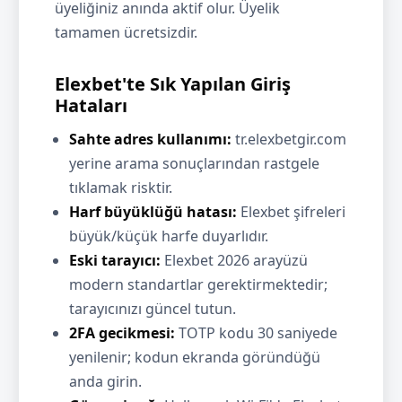
üyeliğiniz anında aktif olur. Üyelik
tamamen ücretsizdir.
Elexbet'te Sık Yapılan Giriş
Hataları
Sahte adres kullanımı:
tr.elexbetgir.com
yerine arama sonuçlarından rastgele
tıklamak risktir.
Harf büyüklüğü hatası:
Elexbet şifreleri
büyük/küçük harfe duyarlıdır.
Eski tarayıcı:
Elexbet 2026 arayüzü
modern standartlar gerektirmektedir;
tarayıcınızı güncel tutun.
2FA gecikmesi:
TOTP kodu 30 saniyede
yenilenir; kodun ekranda göründüğü
anda girin.