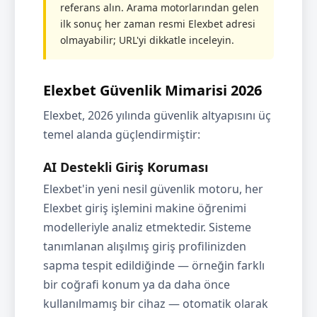
referans alın. Arama motorlarından gelen
ilk sonuç her zaman resmi Elexbet adresi
olmayabilir; URL'yi dikkatle inceleyin.
Elexbet Güvenlik Mimarisi 2026
Elexbet, 2026 yılında güvenlik altyapısını üç
temel alanda güçlendirmiştir:
AI Destekli Giriş Koruması
Elexbet'in yeni nesil güvenlik motoru, her
Elexbet giriş işlemini makine öğrenimi
modelleriyle analiz etmektedir. Sisteme
tanımlanan alışılmış giriş profilinizden
sapma tespit edildiğinde — örneğin farklı
bir coğrafi konum ya da daha önce
kullanılmamış bir cihaz — otomatik olarak