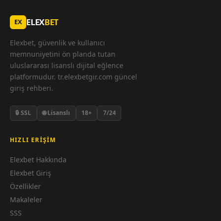
ELEX
BET
EX
Elexbet, güvenlik ve kullanıcı
memnuniyetini ön planda tutan
uluslararası lisanslı dijital eğlence
platformudur. tr.elexbetgir.com güncel
giriş rehberi.
🔒 SSL
🌐 Lisanslı
18+
7/24
HIZLI ERIŞIM
Elexbet Hakkında
Elexbet Giriş
Özellikler
Makaleler
SSS