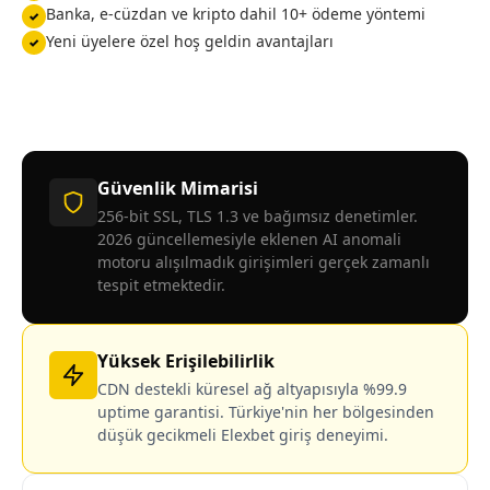
Banka, e-cüzdan ve kripto dahil 10+ ödeme yöntemi
✓
Yeni üyelere özel hoş geldin avantajları
✓
Güvenlik Mimarisi
256-bit SSL, TLS 1.3 ve bağımsız denetimler.
2026 güncellemesiyle eklenen AI anomali
motoru alışılmadık girişimleri gerçek zamanlı
tespit etmektedir.
Yüksek Erişilebilirlik
CDN destekli küresel ağ altyapısıyla %99.9
uptime garantisi. Türkiye'nin her bölgesinden
düşük gecikmeli Elexbet giriş deneyimi.