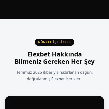
GÜNCEL İÇERIKLER
Elexbet Hakkında
Bilmeniz Gereken Her Şey
Temmuz 2026 itibarıyla hazırlanan özgün,
doğrulanmış Elexbet içerikleri.