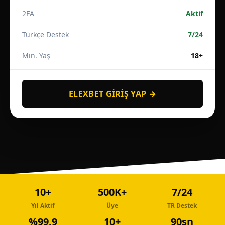
2FA
Aktif
Türkçe Destek
7/24
Min. Yaş
18+
ELEXBET GİRİŞ YAP →
10+
500K+
7/24
Yıl Aktif
Üye
TR Destek
%99.9
10+
90sn