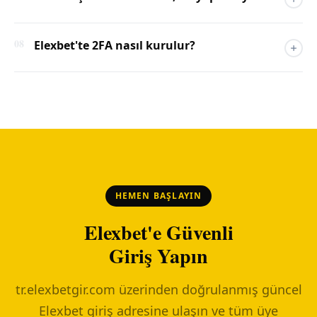
tüm özelliklere erişebilirsiniz.
adres üzerinden Kayıt Ol butonuna tıklayın, formu
doldurun ve e-posta veya SMS doğrulamasını
tamamlayın. Hesabınız hemen aktif olur ve hoş geldin
Elexbet giriş ekranındaki "Şifremi Unuttum"
08
Elexbet'te 2FA nasıl kurulur?
avantajlarına anında kavuşursunuz.
bağlantısına tıklayın. Üyelik e-posta adresinize
sıfırlama bağlantısı gönderilecektir. Bağlantı 15 dakika
geçerlidir. E-posta gelmezse spam klasörünüzü
Elexbet hesabınıza giriş yapın, sağ üstteki profil
kontrol edin; sorun devam ederse Elexbet canlı
menüsünden Güvenlik Ayarları'na gidin ve İki Faktörlü
desteğe başvurun.
Doğrulama seçeneğini aktif hale getirin. SMS veya
authenticator uygulama seçeneklerinden birini tercih
edin. SMS'e kıyasla authenticator uygulaması (Google,
Microsoft) SIM swap saldırılarına karşı çok daha
güvenlidir.
HEMEN BAŞLAYIN
Elexbet'e Güvenli
Giriş Yapın
tr.elexbetgir.com üzerinden doğrulanmış güncel
Elexbet giriş adresine ulaşın ve tüm üye