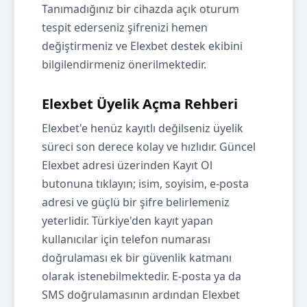
Tanımadığınız bir cihazda açık oturum
tespit ederseniz şifrenizi hemen
değiştirmeniz ve Elexbet destek ekibini
bilgilendirmeniz önerilmektedir.
Elexbet Üyelik Açma Rehberi
Elexbet'e henüz kayıtlı değilseniz üyelik
süreci son derece kolay ve hızlıdır. Güncel
Elexbet adresi üzerinden Kayıt Ol
butonuna tıklayın; isim, soyisim, e-posta
adresi ve güçlü bir şifre belirlemeniz
yeterlidir. Türkiye'den kayıt yapan
kullanıcılar için telefon numarası
doğrulaması ek bir güvenlik katmanı
olarak istenebilmektedir. E-posta ya da
SMS doğrulamasının ardından Elexbet