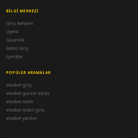
BILGI MERKEZI
Giriş Rehberi
Üyelik
Güvenlik
Mobil Giriş
İçerikler
POPÜLER ARAMALAR
elexbet giriş
elexbet güncel adres
elexbet nedir
elexbet mobil giriş
elexbet yardım