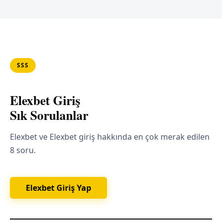
SSS
Elexbet Giriş
Sık Sorulanlar
Elexbet ve Elexbet giriş hakkında en çok merak edilen
8 soru.
Elexbet Giriş Yap