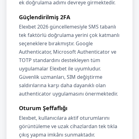
ek doğrulama adımı devreye girmektedir.
Güçlendirilmiş 2FA
Elexbet 2026 güncellemesiyle SMS tabanlı
tek faktörlü doğrulama yerini çok katmanlı
seçeneklere bırakmıştır. Google
Authenticator, Microsoft Authenticator ve
TOTP standardını destekleyen tüm
uygulamalar Elexbet ile uyumludur.
Güvenlik uzmanları, SIM değiştirme
saldırılarına karşı daha dayanıklı olan
authenticator uygulamasını önermektedir.
Oturum Şeffaflığı
Elexbet, kullanıcılara aktif oturumlarını
görüntüleme ve uzak cihazlardan tek tıkla
çıkış yapma imkânı sunmaktadır.