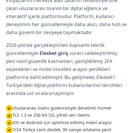
ihtiyaçlarını merkeze alan tasarım felsefesiyle öne
çıkan uluslararası lisanslı bir dijital eğlence ve
interaktif içerik platformudur. Platform, kullanıcı
deneyimini her güncellemeyle daha akıcı, daha hızlı ve
daha güvenli bir seviyeye taşımaktadır.
2026 yılında gerçekleştirilen kapsamlı teknik
güncellemeyle
Elexbet giriş
süreci sadeleştirilmiş;
yeni nesil güvenlik katmanları, genişletilmiş 2FA
seçenekleri ve mobil öncelikli arayüz yenilikleri
platforma dahil edilmiştir. Bu gelişmeler, Elexbet'i
Türkiye'deki dijital platform kullanıcılarının tercihleri
arasında üst sıralara taşımıştır.
Uluslararası lisans güvencesiyle denetimli hizmet
✓
TLS 1.3 ve 256-bit SSL şifreli veri iletimi
✓
iOS ve Android için optimize edilmiş mobil arayüz
✓
7/24 Türkçe canlı destek, 90 saniye ortalama yanıt
✓