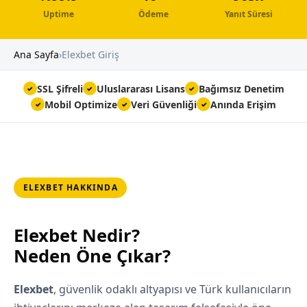
Uptime
Ödeme
Yanıt Süresi
Ana Sayfa
›
Elexbet Giriş
SSL Şifreli
Uluslararası Lisans
Bağımsız Denetim
✓
✓
✓
Mobil Optimize
Veri Güvenliği
Anında Erişim
✓
✓
✓
ELEXBET HAKKINDA
Elexbet Nedir?
Neden Öne Çıkar?
Elexbet
, güvenlik odaklı altyapısı ve Türk kullanıcıların