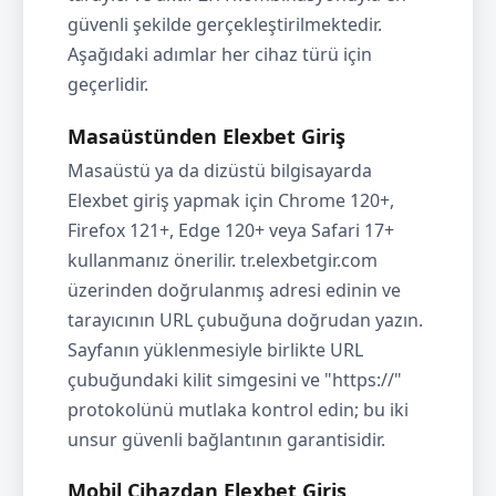
güvenli şekilde gerçekleştirilmektedir.
Aşağıdaki adımlar her cihaz türü için
geçerlidir.
Masaüstünden Elexbet Giriş
Masaüstü ya da dizüstü bilgisayarda
Elexbet giriş yapmak için Chrome 120+,
Firefox 121+, Edge 120+ veya Safari 17+
kullanmanız önerilir. tr.elexbetgir.com
üzerinden doğrulanmış adresi edinin ve
tarayıcının URL çubuğuna doğrudan yazın.
Sayfanın yüklenmesiyle birlikte URL
çubuğundaki kilit simgesini ve "https://"
protokolünü mutlaka kontrol edin; bu iki
unsur güvenli bağlantının garantisidir.
Mobil Cihazdan Elexbet Giriş