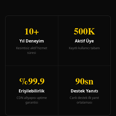
10+
500K
Yıl Deneyim
Aktif Üye
Kesintisiz aktif hizmet
Kayıtlı kullanıcı tabanı
süresi
%99.9
90sn
Erişilebilirlik
Destek Yanıtı
CDN altyapısı uptime
Canlı destek ilk yanıt
garantisi
ortalaması