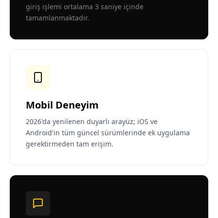
giriş işlemi ortalama 3 saniye içinde
tamamlanmaktadır.
Mobil Deneyim
2026'da yenilenen duyarlı arayüz; iOS ve
Android'in tüm güncel sürümlerinde ek uygulama
gerektirmeden tam erişim.