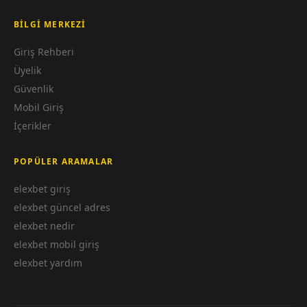
BILGI MERKEZI
Giriş Rehberi
Üyelik
Güvenlik
Mobil Giriş
İçerikler
POPÜLER ARAMALAR
elexbet giriş
elexbet güncel adres
elexbet nedir
elexbet mobil giriş
elexbet yardım