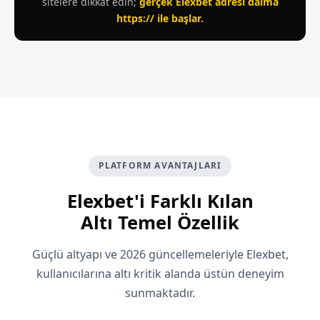
sitelere dikkat edin;
gerçek Elexbet adresi daima
https:// ile başlar.
PLATFORM AVANTAJLARI
Elexbet'i Farklı Kılan
Altı Temel Özellik
Güçlü altyapı ve 2026 güncellemeleriyle Elexbet,
kullanıcılarına altı kritik alanda üstün deneyim
sunmaktadır.