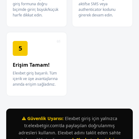
giriş formuna doğru
aktifse SMS veya
biçimde girin; büyük/küçük
authenticator kodunu
harfe dikkat edin.
girerek devam edin.
5
Erişim Tamam!
Elexbet giriş başarılı. Tüm
içerik ve üye avantajlarına
anında erişim sağladınız.
⚠ Güvenlik Uyarısı:
Elexbet giriş için yalnızca
tr.elexbetgir.com'da paylaşılan doğrulanmış
adresleri kullanın. Elexbet adını taklit eden sahte