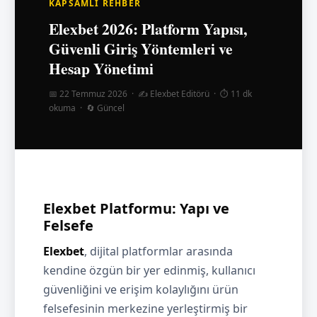
KAPSAMLI REHBER
Elexbet 2026: Platform Yapısı,
Güvenli Giriş Yöntemleri ve
Hesap Yönetimi
📅 22 Temmuz 2026 · ✍ Elexbet Editörü · ⏱ 11 dk
okuma · 🔄 Güncel
Elexbet Platformu: Yapı ve
Felsefe
Elexbet
, dijital platformlar arasında
kendine özgün bir yer edinmiş, kullanıcı
güvenliğini ve erişim kolaylığını ürün
felsefesinin merkezine yerleştirmiş bir