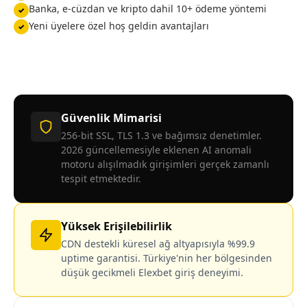
Banka, e-cüzdan ve kripto dahil 10+ ödeme yöntemi
✓
Yeni üyelere özel hoş geldin avantajları
✓
Güvenlik Mimarisi
256-bit SSL, TLS 1.3 ve bağımsız denetimler.
2026 güncellemesiyle eklenen AI anomali
motoru alışılmadık girişimleri gerçek zamanlı
tespit etmektedir.
Yüksek Erişilebilirlik
CDN destekli küresel ağ altyapısıyla %99.9
uptime garantisi. Türkiye'nin her bölgesinden
düşük gecikmeli Elexbet giriş deneyimi.