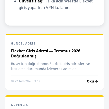
Güvensiz ağ:
Halka açık Wi-Fi'da Elexbet
giriş yaparken VPN kullanın.
GÜNCEL ADRES
Elexbet Giriş Adresi — Temmuz 2026
Doğrulanmış
Bu ay için doğrulanmış Elexbet giriş adresleri ve
kısıtlama durumunda izlenecek adımlar.
Oku →
📅 22 Tem 2026 · 3 dk
GÜVENLIK