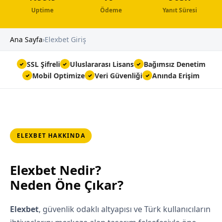
Uptime
Ödeme
Yanıt Süresi
Ana Sayfa
›
Elexbet Giriş
SSL Şifreli
Uluslararası Lisans
Bağımsız Denetim
✓
✓
✓
Mobil Optimize
Veri Güvenliği
Anında Erişim
✓
✓
✓
ELEXBET HAKKINDA
Elexbet Nedir?
Neden Öne Çıkar?
Elexbet
, güvenlik odaklı altyapısı ve Türk kullanıcıların