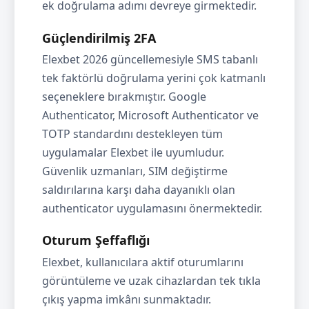
ek doğrulama adımı devreye girmektedir.
Güçlendirilmiş 2FA
Elexbet 2026 güncellemesiyle SMS tabanlı
tek faktörlü doğrulama yerini çok katmanlı
seçeneklere bırakmıştır. Google
Authenticator, Microsoft Authenticator ve
TOTP standardını destekleyen tüm
uygulamalar Elexbet ile uyumludur.
Güvenlik uzmanları, SIM değiştirme
saldırılarına karşı daha dayanıklı olan
authenticator uygulamasını önermektedir.
Oturum Şeffaflığı
Elexbet, kullanıcılara aktif oturumlarını
görüntüleme ve uzak cihazlardan tek tıkla
çıkış yapma imkânı sunmaktadır.