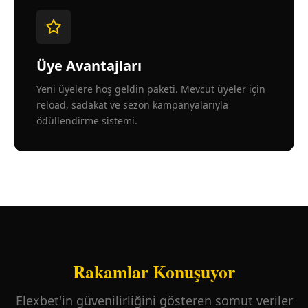
Üye Avantajları
Yeni üyelere hoş geldin paketi. Mevcut üyeler için
reload, sadakat ve sezon kampanyalarıyla
ödüllendirme sistemi.
Rakamlar Konuşuyor
Elexbet'in güvenilirliğini gösteren somut veriler