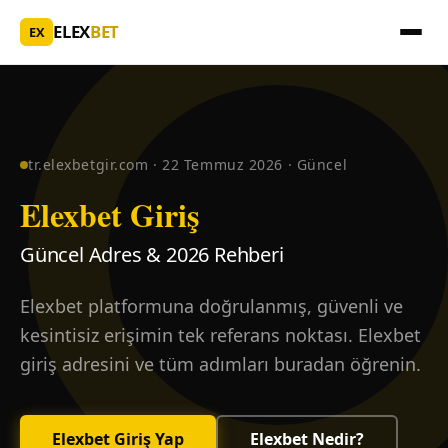
ELEX
BET
EX
tr.elexbetgir.com · 22 Temmuz 2026 · Güncel
Elexbet Giriş
Güncel Adres & 2026 Rehberi
Elexbet platformuna doğrulanmış, güvenli ve
kesintisiz erişimin tek referans noktası. Elexbet
giriş adresini ve tüm adımları buradan öğrenin.
Elexbet Giriş Yap
Elexbet Nedir?