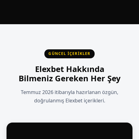
GÜNCEL İÇERIKLER
Elexbet Hakkında
Bilmeniz Gereken Her Şey
Temmuz 2026 itibarıyla hazırlanan özgün,
doğrulanmış Elexbet içerikleri.