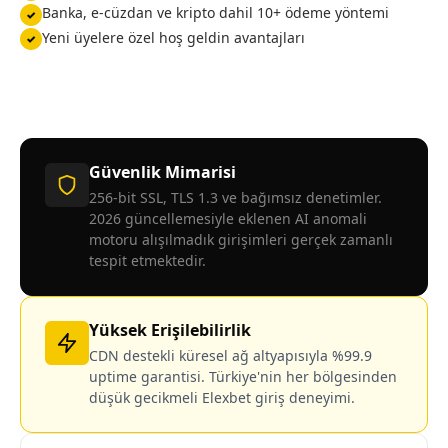
Banka, e-cüzdan ve kripto dahil 10+ ödeme yöntemi
✓
Yeni üyelere özel hoş geldin avantajları
✓
Güvenlik Mimarisi
256-bit SSL, TLS 1.3 ve bağımsız denetimler.
2026 güncellemesiyle eklenen AI anomali
motoru alışılmadık girişimleri gerçek zamanlı
tespit etmektedir.
Yüksek Erişilebilirlik
CDN destekli küresel ağ altyapısıyla %99.9
uptime garantisi. Türkiye'nin her bölgesinden
düşük gecikmeli Elexbet giriş deneyimi.