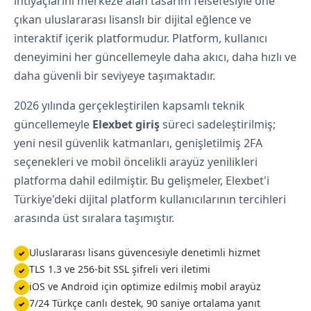
ihtiyaçlarını merkeze alan tasarım felsefesiyle öne
çıkan uluslararası lisanslı bir dijital eğlence ve
interaktif içerik platformudur. Platform, kullanıcı
deneyimini her güncellemeyle daha akıcı, daha hızlı ve
daha güvenli bir seviyeye taşımaktadır.
2026 yılında gerçekleştirilen kapsamlı teknik
güncellemeyle
Elexbet giriş
süreci sadeleştirilmiş;
yeni nesil güvenlik katmanları, genişletilmiş 2FA
seçenekleri ve mobil öncelikli arayüz yenilikleri
platforma dahil edilmiştir. Bu gelişmeler, Elexbet'i
Türkiye'deki dijital platform kullanıcılarının tercihleri
arasında üst sıralara taşımıştır.
Uluslararası lisans güvencesiyle denetimli hizmet
✓
TLS 1.3 ve 256-bit SSL şifreli veri iletimi
✓
iOS ve Android için optimize edilmiş mobil arayüz
✓
7/24 Türkçe canlı destek, 90 saniye ortalama yanıt
✓