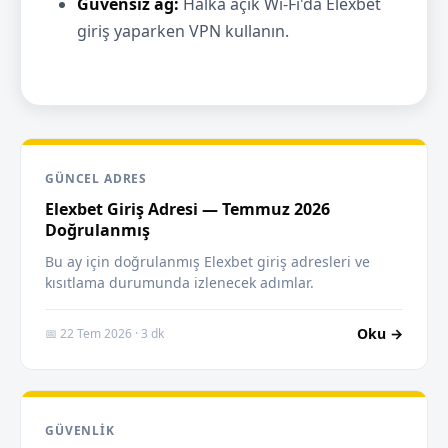
Güvensiz ağ:
Halka açık Wi-Fi'da Elexbet
giriş yaparken VPN kullanın.
GÜNCEL ADRES
Elexbet Giriş Adresi — Temmuz 2026
Doğrulanmış
Bu ay için doğrulanmış Elexbet giriş adresleri ve
kısıtlama durumunda izlenecek adımlar.
Oku →
📅 22 Tem 2026 · 3 dk
GÜVENLIK