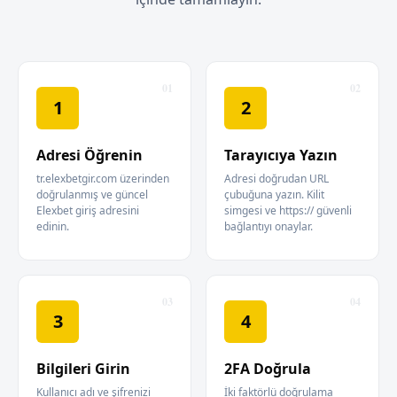
1
2
Adresi Öğrenin
Tarayıcıya Yazın
tr.elexbetgir.com üzerinden
Adresi doğrudan URL
doğrulanmış ve güncel
çubuğuna yazın. Kilit
Elexbet giriş adresini
simgesi ve https:// güvenli
edinin.
bağlantıyı onaylar.
3
4
Bilgileri Girin
2FA Doğrula
Kullanıcı adı ve şifrenizi
İki faktörlü doğrulama