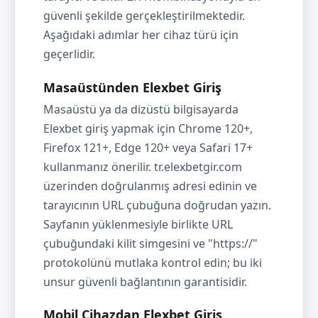
güvenli şekilde gerçekleştirilmektedir.
Aşağıdaki adımlar her cihaz türü için
geçerlidir.
Masaüstünden Elexbet Giriş
Masaüstü ya da dizüstü bilgisayarda
Elexbet giriş yapmak için Chrome 120+,
Firefox 121+, Edge 120+ veya Safari 17+
kullanmanız önerilir. tr.elexbetgir.com
üzerinden doğrulanmış adresi edinin ve
tarayıcının URL çubuğuna doğrudan yazın.
Sayfanın yüklenmesiyle birlikte URL
çubuğundaki kilit simgesini ve "https://"
protokolünü mutlaka kontrol edin; bu iki
unsur güvenli bağlantının garantisidir.
Mobil Cihazdan Elexbet Giriş