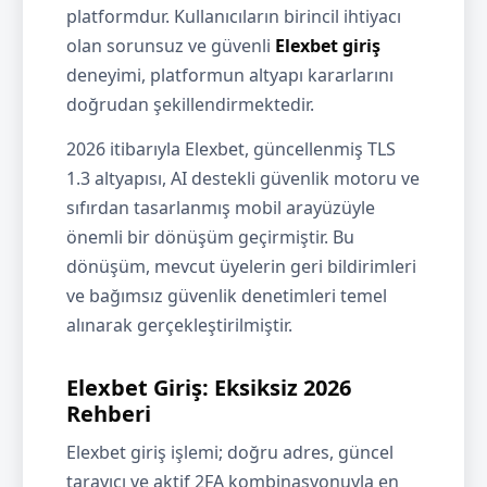
platformdur. Kullanıcıların birincil ihtiyacı
olan sorunsuz ve güvenli
Elexbet giriş
deneyimi, platformun altyapı kararlarını
doğrudan şekillendirmektedir.
2026 itibarıyla Elexbet, güncellenmiş TLS
1.3 altyapısı, AI destekli güvenlik motoru ve
sıfırdan tasarlanmış mobil arayüzüyle
önemli bir dönüşüm geçirmiştir. Bu
dönüşüm, mevcut üyelerin geri bildirimleri
ve bağımsız güvenlik denetimleri temel
alınarak gerçekleştirilmiştir.
Elexbet Giriş: Eksiksiz 2026
Rehberi
Elexbet giriş işlemi; doğru adres, güncel
tarayıcı ve aktif 2FA kombinasyonuyla en