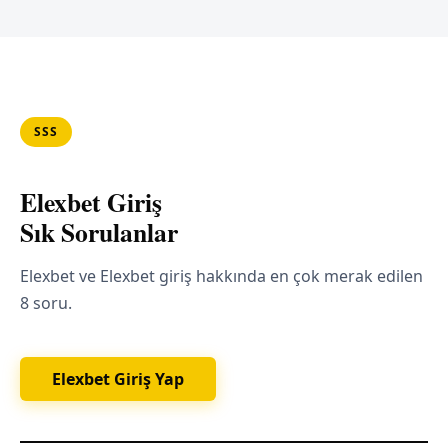
SSS
Elexbet Giriş
Sık Sorulanlar
Elexbet ve Elexbet giriş hakkında en çok merak edilen
8 soru.
Elexbet Giriş Yap