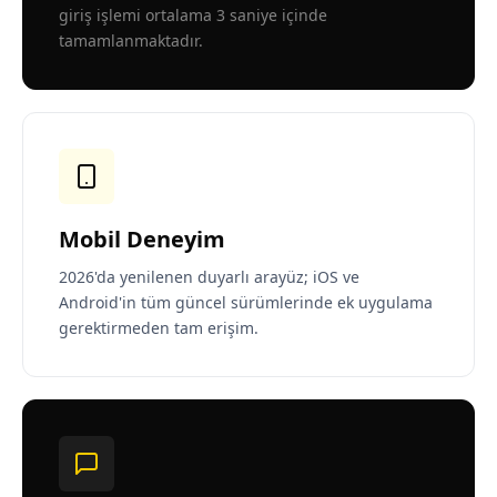
giriş işlemi ortalama 3 saniye içinde
tamamlanmaktadır.
Mobil Deneyim
2026'da yenilenen duyarlı arayüz; iOS ve
Android'in tüm güncel sürümlerinde ek uygulama
gerektirmeden tam erişim.