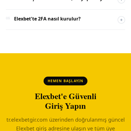
tüm özelliklere erişebilirsiniz.
adres üzerinden Kayıt Ol butonuna tıklayın, formu
doldurun ve e-posta veya SMS doğrulamasını
tamamlayın. Hesabınız hemen aktif olur ve hoş geldin
Elexbet giriş ekranındaki "Şifremi Unuttum"
08
Elexbet'te 2FA nasıl kurulur?
avantajlarına anında kavuşursunuz.
bağlantısına tıklayın. Üyelik e-posta adresinize
sıfırlama bağlantısı gönderilecektir. Bağlantı 15 dakika
geçerlidir. E-posta gelmezse spam klasörünüzü
Elexbet hesabınıza giriş yapın, sağ üstteki profil
kontrol edin; sorun devam ederse Elexbet canlı
menüsünden Güvenlik Ayarları'na gidin ve İki Faktörlü
desteğe başvurun.
Doğrulama seçeneğini aktif hale getirin. SMS veya
authenticator uygulama seçeneklerinden birini tercih
edin. SMS'e kıyasla authenticator uygulaması (Google,
Microsoft) SIM swap saldırılarına karşı çok daha
güvenlidir.
HEMEN BAŞLAYIN
Elexbet'e Güvenli
Giriş Yapın
tr.elexbetgir.com üzerinden doğrulanmış güncel
Elexbet giriş adresine ulaşın ve tüm üye