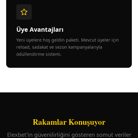
Üye Avantajları
Yeni üyelere hoş geldin paketi. Mevcut üyeler için
reload, sadakat ve sezon kampanyalarıyla
ödüllendirme sistemi.
Rakamlar Konuşuyor
Elexbet'in güvenilirliğini gösteren somut veriler