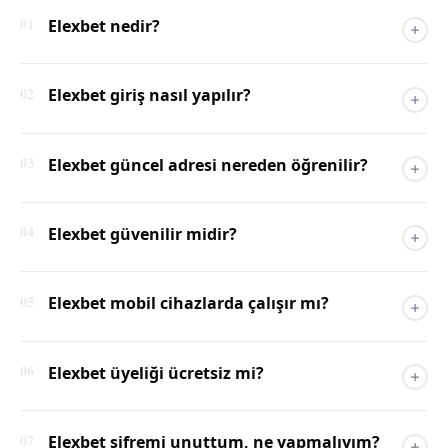
01
Elexbet nedir?
Elexbet, uluslararası lisans kapsamında faaliyet
02
Elexbet giriş nasıl yapılır?
gösteren, Türk kullanıcılara tam Türkçe arayüz ve 7/24
destek sunan dijital eğlence ve interaktif içerik
platformudur. Güvenlik odaklı altyapısı ve kesintisiz
tr.elexbetgir.com üzerinden doğrulanmış güncel
03
Elexbet güncel adresi nereden öğrenilir?
erişim altyapısıyla kullanıcı memnuniyetini öncelikli
Elexbet giriş adresini edinin. Adresi tarayıcınıza
hedef olarak benimseyen Elexbet, yıllar içinde güçlü
doğrudan yazın; URL'de kilit simgesi ve "https://"
bir üye tabanı oluşturmuştur.
olduğunu doğrulayın. Kullanıcı adı ve şifrenizi giriş
Elexbet güncel giriş adresi için tr.elexbetgir.com
04
Elexbet güvenilir midir?
formuna girin, Giriş butonuna tıklayın. 2FA aktifse
sayfasını düzenli olarak takip edin. Adres değişiklikleri
SMS ya da authenticator kodunuzu da girerek işlemi
anlık olarak güncellenmektedir. Arama motorlarından
tamamlayın.
ulaşılan sonuçlar her zaman resmi adres
Evet. Elexbet, uluslararası lisans çerçevesinde faaliyet
05
Elexbet mobil cihazlarda çalışır mı?
olmayabileceğinden, doğrulama için bu sayfayı
göstermekte olup bağımsız güvenlik denetimlerinden
kullanın ve adresi tarayıcınızda yer imi olarak
geçmektedir. 256-bit SSL şifreleme, TLS 1.3 protokolü
kaydedin.
ve yapay zeka destekli anomali tespiti, platformun
Evet. Elexbet'in 2026'da yenilenen duyarlı (responsive)
06
Elexbet üyeliği ücretsiz mi?
güvenlik standartlarını yüksek tutmaktadır.
arayüzü iOS ve Android'in tüm güncel sürümlerinde
sorunsuz çalışmaktadır. Ek uygulama indirmeye gerek
kalmadan mobil tarayıcıdan Elexbet giriş yapabilir,
Evet, Elexbet üyeliği tamamen ücretsizdir. Güncel
07
Elexbet şifremi unuttum, ne yapmalıyım?