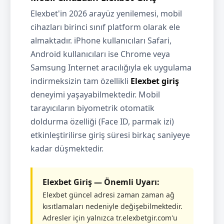
Elexbet'in 2026 arayüz yenilemesi, mobil
cihazları birinci sınıf platform olarak ele
almaktadır. iPhone kullanıcıları Safari,
Android kullanıcıları ise Chrome veya
Samsung Internet aracılığıyla ek uygulama
indirmeksizin tam özellikli
Elexbet giriş
deneyimi yaşayabilmektedir. Mobil
tarayıcıların biyometrik otomatik
doldurma özelliği (Face ID, parmak izi)
etkinleştirilirse giriş süresi birkaç saniyeye
kadar düşmektedir.
Elexbet Giriş — Önemli Uyarı:
Elexbet güncel adresi zaman zaman ağ
kısıtlamaları nedeniyle değişebilmektedir.
Adresler için yalnızca tr.elexbetgir.com'u