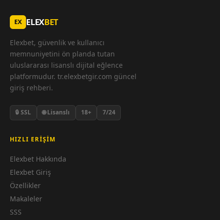
ELEX
BET
EX
Elexbet, güvenlik ve kullanıcı
memnuniyetini ön planda tutan
uluslararası lisanslı dijital eğlence
platformudur. tr.elexbetgir.com güncel
giriş rehberi.
🔒 SSL
🌐 Lisanslı
18+
7/24
HIZLI ERIŞIM
Elexbet Hakkında
Elexbet Giriş
Özellikler
Makaleler
SSS