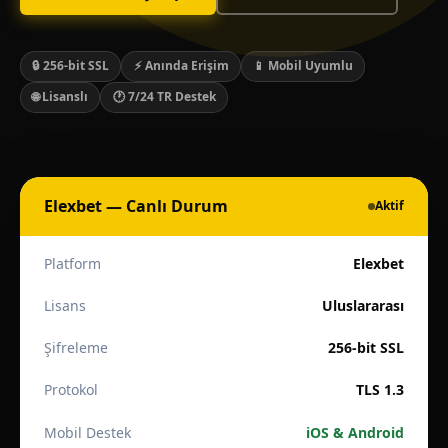
🔒 256-bit SSL
⚡ Anında Erişim
📱 Mobil Uyumlu
🌐 Lisanslı
🕐 7/24 TR Destek
Elexbet — Canlı Durum
Aktif
Platform
Elexbet
Lisans
Uluslararası
Şifreleme
256-bit SSL
Protokol
TLS 1.3
Mobil Destek
iOS & Android