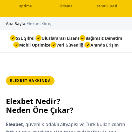
Uptime
Ödeme
Yanıt Süresi
Ana Sayfa
›
Elexbet Giriş
SSL Şifreli
Uluslararası Lisans
Bağımsız Denetim
✓
✓
✓
Mobil Optimize
Veri Güvenliği
Anında Erişim
✓
✓
✓
ELEXBET HAKKINDA
Elexbet Nedir?
Neden Öne Çıkar?
Elexbet
, güvenlik odaklı altyapısı ve Türk kullanıcıların