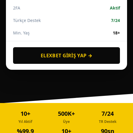
2FA
Aktif
Türkçe Destek
7/24
Min. Yaş
18+
ELEXBET GİRİŞ YAP →
10+
500K+
7/24
Yıl Aktif
Üye
TR Destek
%99.9
10+
90sn