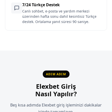
7/24 Türkçe Destek
Canlı sohbet, e-posta ve yardım merkezi
üzerinden hafta sonu dahil kesintisiz Türkçe
destek. Ortalama yanıt süresi 90 saniye.
ADIM ADIM
Elexbet Giriş
Nasıl Yapılır?
Beş kısa adımda Elexbet giriş işleminizi dakikalar
içinde tamamlayın.