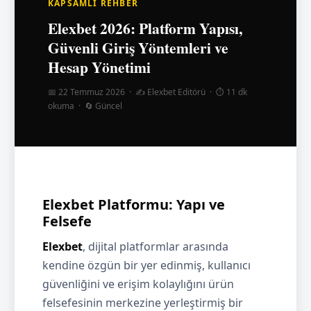
KAPSAMLI REHBER
Elexbet 2026: Platform Yapısı,
Güvenli Giriş Yöntemleri ve
Hesap Yönetimi
📅 22 Temmuz 2026 · ✍ Elexbet Editörü · ⏱ 11 dk
okuma · 🔄 Güncel
Elexbet Platformu: Yapı ve
Felsefe
Elexbet
, dijital platformlar arasında
kendine özgün bir yer edinmiş, kullanıcı
güvenliğini ve erişim kolaylığını ürün
felsefesinin merkezine yerleştirmiş bir