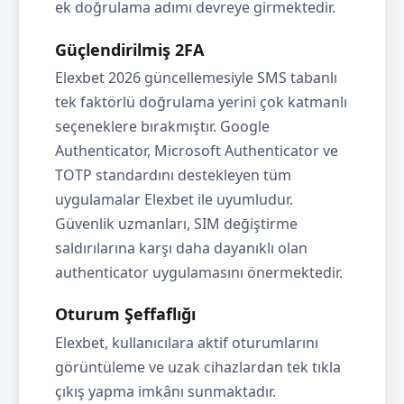
ek doğrulama adımı devreye girmektedir.
Güçlendirilmiş 2FA
Elexbet 2026 güncellemesiyle SMS tabanlı
tek faktörlü doğrulama yerini çok katmanlı
seçeneklere bırakmıştır. Google
Authenticator, Microsoft Authenticator ve
TOTP standardını destekleyen tüm
uygulamalar Elexbet ile uyumludur.
Güvenlik uzmanları, SIM değiştirme
saldırılarına karşı daha dayanıklı olan
authenticator uygulamasını önermektedir.
Oturum Şeffaflığı
Elexbet, kullanıcılara aktif oturumlarını
görüntüleme ve uzak cihazlardan tek tıkla
çıkış yapma imkânı sunmaktadır.