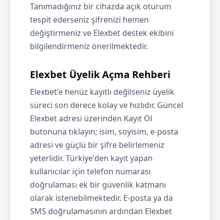
Tanımadığınız bir cihazda açık oturum
tespit ederseniz şifrenizi hemen
değiştirmeniz ve Elexbet destek ekibini
bilgilendirmeniz önerilmektedir.
Elexbet Üyelik Açma Rehberi
Elexbet'e henüz kayıtlı değilseniz üyelik
süreci son derece kolay ve hızlıdır. Güncel
Elexbet adresi üzerinden Kayıt Ol
butonuna tıklayın; isim, soyisim, e-posta
adresi ve güçlü bir şifre belirlemeniz
yeterlidir. Türkiye'den kayıt yapan
kullanıcılar için telefon numarası
doğrulaması ek bir güvenlik katmanı
olarak istenebilmektedir. E-posta ya da
SMS doğrulamasının ardından Elexbet