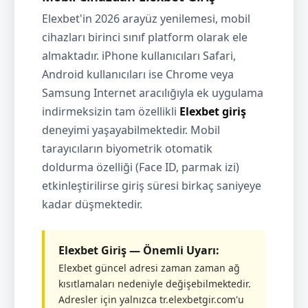
Elexbet'in 2026 arayüz yenilemesi, mobil
cihazları birinci sınıf platform olarak ele
almaktadır. iPhone kullanıcıları Safari,
Android kullanıcıları ise Chrome veya
Samsung Internet aracılığıyla ek uygulama
indirmeksizin tam özellikli
Elexbet giriş
deneyimi yaşayabilmektedir. Mobil
tarayıcıların biyometrik otomatik
doldurma özelliği (Face ID, parmak izi)
etkinleştirilirse giriş süresi birkaç saniyeye
kadar düşmektedir.
Elexbet Giriş — Önemli Uyarı:
Elexbet güncel adresi zaman zaman ağ
kısıtlamaları nedeniyle değişebilmektedir.
Adresler için yalnızca tr.elexbetgir.com'u