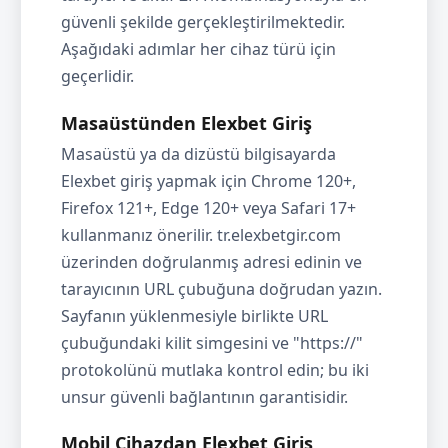
güvenli şekilde gerçekleştirilmektedir.
Aşağıdaki adımlar her cihaz türü için
geçerlidir.
Masaüstünden Elexbet Giriş
Masaüstü ya da dizüstü bilgisayarda
Elexbet giriş yapmak için Chrome 120+,
Firefox 121+, Edge 120+ veya Safari 17+
kullanmanız önerilir. tr.elexbetgir.com
üzerinden doğrulanmış adresi edinin ve
tarayıcının URL çubuğuna doğrudan yazın.
Sayfanın yüklenmesiyle birlikte URL
çubuğundaki kilit simgesini ve "https://"
protokolünü mutlaka kontrol edin; bu iki
unsur güvenli bağlantının garantisidir.
Mobil Cihazdan Elexbet Giriş