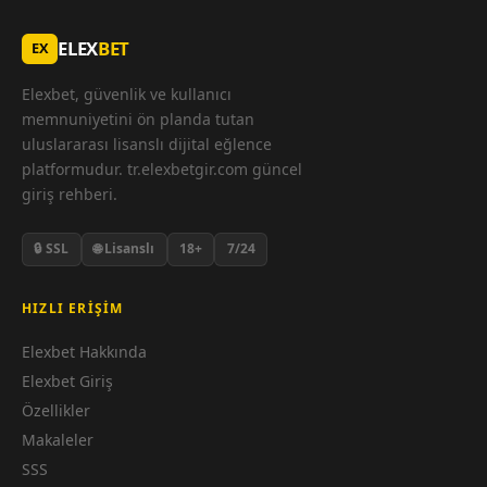
ELEX
BET
EX
Elexbet, güvenlik ve kullanıcı
memnuniyetini ön planda tutan
uluslararası lisanslı dijital eğlence
platformudur. tr.elexbetgir.com güncel
giriş rehberi.
🔒 SSL
🌐 Lisanslı
18+
7/24
HIZLI ERIŞIM
Elexbet Hakkında
Elexbet Giriş
Özellikler
Makaleler
SSS