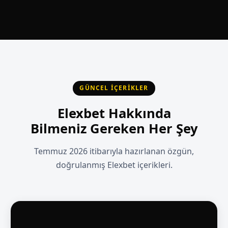
GÜNCEL İÇERIKLER
Elexbet Hakkında
Bilmeniz Gereken Her Şey
Temmuz 2026 itibarıyla hazırlanan özgün,
doğrulanmış Elexbet içerikleri.