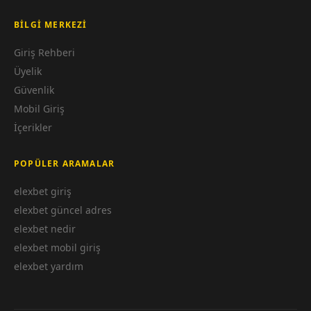
BILGI MERKEZI
Giriş Rehberi
Üyelik
Güvenlik
Mobil Giriş
İçerikler
POPÜLER ARAMALAR
elexbet giriş
elexbet güncel adres
elexbet nedir
elexbet mobil giriş
elexbet yardım