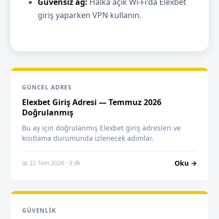
Güvensiz ağ:
Halka açık Wi-Fi'da Elexbet
giriş yaparken VPN kullanın.
GÜNCEL ADRES
Elexbet Giriş Adresi — Temmuz 2026
Doğrulanmış
Bu ay için doğrulanmış Elexbet giriş adresleri ve
kısıtlama durumunda izlenecek adımlar.
Oku →
📅 22 Tem 2026 · 3 dk
GÜVENLIK