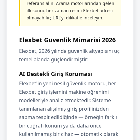
referans alın. Arama motorlarından gelen
ilk sonuç her zaman resmi Elexbet adresi
olmayabilir; URL'yi dikkatle inceleyin.
Elexbet Güvenlik Mimarisi 2026
Elexbet, 2026 yılında güvenlik altyapısını üç
temel alanda güçlendirmiştir:
AI Destekli Giriş Koruması
Elexbet'in yeni nesil güvenlik motoru, her
Elexbet giriş işlemini makine öğrenimi
modelleriyle analiz etmektedir. Sisteme
tanımlanan alışılmış giriş profilinizden
sapma tespit edildiğinde — örneğin farklı
bir coğrafi konum ya da daha önce
kullanılmamış bir cihaz — otomatik olarak