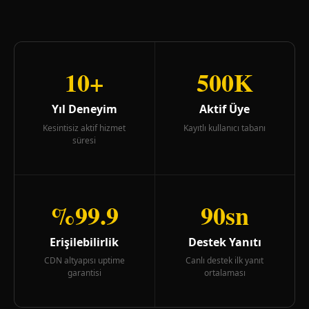
10+
500K
Yıl Deneyim
Aktif Üye
Kesintisiz aktif hizmet
Kayıtlı kullanıcı tabanı
süresi
%99.9
90sn
Erişilebilirlik
Destek Yanıtı
CDN altyapısı uptime
Canlı destek ilk yanıt
garantisi
ortalaması