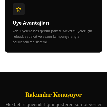
Üye Avantajları
Yeni üyelere hoş geldin paketi. Mevcut üyeler için
reload, sadakat ve sezon kampanyalarıyla
ödüllendirme sistemi.
Rakamlar Konuşuyor
Elexbet'in güvenilirliğini gösteren somut veriler