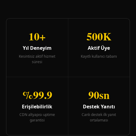
10+
500K
Yıl Deneyim
Aktif Üye
Kesintisiz aktif hizmet
Kayıtlı kullanıcı tabanı
süresi
%99.9
90sn
Erişilebilirlik
Destek Yanıtı
CDN altyapısı uptime
Canlı destek ilk yanıt
garantisi
ortalaması