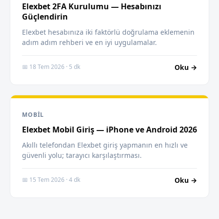
Elexbet 2FA Kurulumu — Hesabınızı
Güçlendirin
Elexbet hesabınıza iki faktörlü doğrulama eklemenin
adım adım rehberi ve en iyi uygulamalar.
Oku →
📅 18 Tem 2026 · 5 dk
MOBIL
Elexbet Mobil Giriş — iPhone ve Android 2026
Akıllı telefondan Elexbet giriş yapmanın en hızlı ve
güvenli yolu; tarayıcı karşılaştırması.
Oku →
📅 15 Tem 2026 · 4 dk