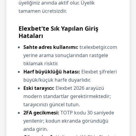
üyeliğiniz anında aktif olur. Üyelik
tamamen ücretsizdir.
Elexbet'te Sık Yapılan Giriş
Hataları
Sahte adres kullanımı:
tr.elexbetgir.com
yerine arama sonuçlarından rastgele
tıklamak risktir.
Harf büyüklüğü hatası:
Elexbet şifreleri
büyük/küçük harfe duyarlıdır.
Eski tarayıcı:
Elexbet 2026 arayüzü
modern standartlar gerektirmektedir;
tarayıcınızı güncel tutun.
2FA gecikmesi:
TOTP kodu 30 saniyede
yenilenir; kodun ekranda göründüğü
anda girin.