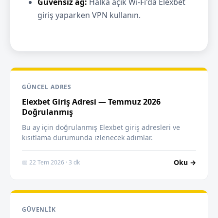
Güvensiz ağ:
Halka açık Wi-Fi'da Elexbet
giriş yaparken VPN kullanın.
GÜNCEL ADRES
Elexbet Giriş Adresi — Temmuz 2026
Doğrulanmış
Bu ay için doğrulanmış Elexbet giriş adresleri ve
kısıtlama durumunda izlenecek adımlar.
Oku →
📅 22 Tem 2026 · 3 dk
GÜVENLIK