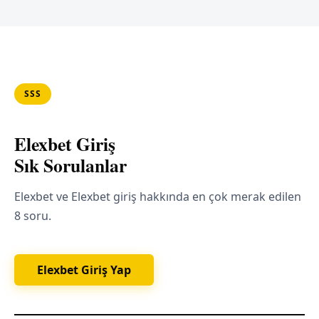
SSS
Elexbet Giriş
Sık Sorulanlar
Elexbet ve Elexbet giriş hakkında en çok merak edilen
8 soru.
Elexbet Giriş Yap