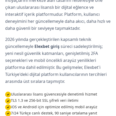
ihtiyaçlarını merkeze alan tasarım felsefesiyle öne
çıkan uluslararası lisanslı bir dijital eğlence ve
interaktif içerik platformudur. Platform, kullanıcı
deneyimini her güncellemeyle daha akıcı, daha hızlı ve
daha güvenli bir seviyeye taşımaktadır.
2026 yılında gerçekleştirilen kapsamlı teknik
güncellemeyle
Elexbet giriş
süreci sadeleştirilmiş;
yeni nesil güvenlik katmanları, genişletilmiş 2FA
seçenekleri ve mobil öncelikli arayüz yenilikleri
platforma dahil edilmiştir. Bu gelişmeler, Elexbet'i
Türkiye'deki dijital platform kullanıcılarının tercihleri
arasında üst sıralara taşımıştır.
Uluslararası lisans güvencesiyle denetimli hizmet
✓
TLS 1.3 ve 256-bit SSL şifreli veri iletimi
✓
iOS ve Android için optimize edilmiş mobil arayüz
✓
7/24 Türkçe canlı destek, 90 saniye ortalama yanıt
✓