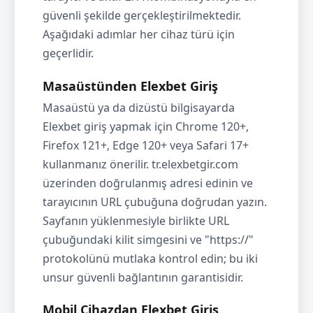
güvenli şekilde gerçekleştirilmektedir.
Aşağıdaki adımlar her cihaz türü için
geçerlidir.
Masaüstünden Elexbet Giriş
Masaüstü ya da dizüstü bilgisayarda
Elexbet giriş yapmak için Chrome 120+,
Firefox 121+, Edge 120+ veya Safari 17+
kullanmanız önerilir. tr.elexbetgir.com
üzerinden doğrulanmış adresi edinin ve
tarayıcının URL çubuğuna doğrudan yazın.
Sayfanın yüklenmesiyle birlikte URL
çubuğundaki kilit simgesini ve "https://"
protokolünü mutlaka kontrol edin; bu iki
unsur güvenli bağlantının garantisidir.
Mobil Cihazdan Elexbet Giriş