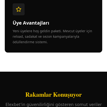
Üye Avantajları
Yeni üyelere hoş geldin paketi. Mevcut üyeler için
reload, sadakat ve sezon kampanyalarıyla
ödüllendirme sistemi.
Rakamlar Konuşuyor
Elexbet'in güvenilirliğini gösteren somut veriler