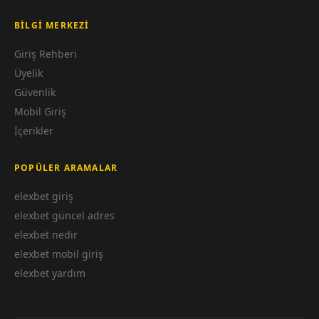
BILGI MERKEZI
Giriş Rehberi
Üyelik
Güvenlik
Mobil Giriş
İçerikler
POPÜLER ARAMALAR
elexbet giriş
elexbet güncel adres
elexbet nedir
elexbet mobil giriş
elexbet yardım