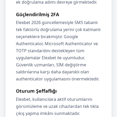
ek doğrulama adımı devreye girmektedir.
Güçlendirilmiş 2FA
Elexbet 2026 güncellemesiyle SMS tabanlı
tek faktörlü doğrulama yerini çok katmanlı
seçeneklere bırakmıştır. Google
Authenticator, Microsoft Authenticator ve
TOTP standardını destekleyen tüm
uygulamalar Elexbet ile uyumludur.
Güvenlik uzmanları, SIM değiştirme
saldırılarına karşı daha dayanıklı olan
authenticator uygulamasını önermektedir.
Oturum Şeffaflığı
Elexbet, kullanıcılara aktif oturumlarını
görüntüleme ve uzak cihazlardan tek tıkla
çıkış yapma imkânı sunmaktadır.