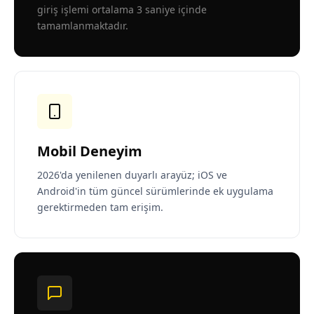
giriş işlemi ortalama 3 saniye içinde
tamamlanmaktadır.
Mobil Deneyim
2026'da yenilenen duyarlı arayüz; iOS ve
Android'in tüm güncel sürümlerinde ek uygulama
gerektirmeden tam erişim.