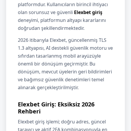
platformdur. Kullanıcıların birincil ihtiyacı
olan sorunsuz ve güvenli
Elexbet giriş
deneyimi, platformun altyapı kararlarını
doğrudan şekillendirmektedir.
2026 itibarıyla Elexbet, güncellenmiş TLS
1.3 altyapısı, AI destekli güvenlik motoru ve
sıfırdan tasarlanmış mobil arayüzüyle
önemli bir dönüşüm geçirmiştir. Bu
dönüşüm, mevcut üyelerin geri bildirimleri
ve bağımsız güvenlik denetimleri temel
alınarak gerçekleştirilmiştir.
Elexbet Giriş: Eksiksiz 2026
Rehberi
Elexbet giriş işlemi; doğru adres, güncel
tarayıcı ve aktif 2FA kombinasyonuyla en