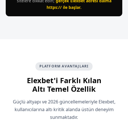
sitelere dikkat edin;
gerçek Elexbet adresi daima
https:// ile başlar.
PLATFORM AVANTAJLARI
Elexbet'i Farklı Kılan
Altı Temel Özellik
Güçlü altyapı ve 2026 güncellemeleriyle Elexbet,
kullanıcılarına altı kritik alanda üstün deneyim
sunmaktadır.