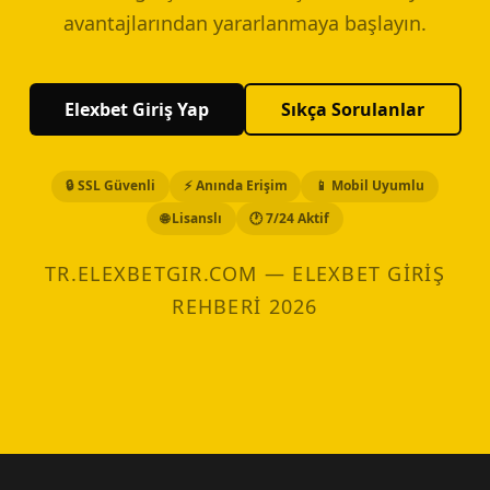
avantajlarından yararlanmaya başlayın.
Elexbet Giriş Yap
Sıkça Sorulanlar
🔒 SSL Güvenli
⚡ Anında Erişim
📱 Mobil Uyumlu
🌐 Lisanslı
🕐 7/24 Aktif
TR.ELEXBETGIR.COM — ELEXBET GİRİŞ
REHBERİ 2026