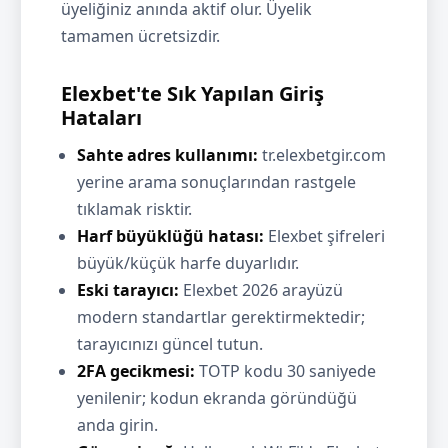
üyeliğiniz anında aktif olur. Üyelik
tamamen ücretsizdir.
Elexbet'te Sık Yapılan Giriş
Hataları
Sahte adres kullanımı:
tr.elexbetgir.com
yerine arama sonuçlarından rastgele
tıklamak risktir.
Harf büyüklüğü hatası:
Elexbet şifreleri
büyük/küçük harfe duyarlıdır.
Eski tarayıcı:
Elexbet 2026 arayüzü
modern standartlar gerektirmektedir;
tarayıcınızı güncel tutun.
2FA gecikmesi:
TOTP kodu 30 saniyede
yenilenir; kodun ekranda göründüğü
anda girin.