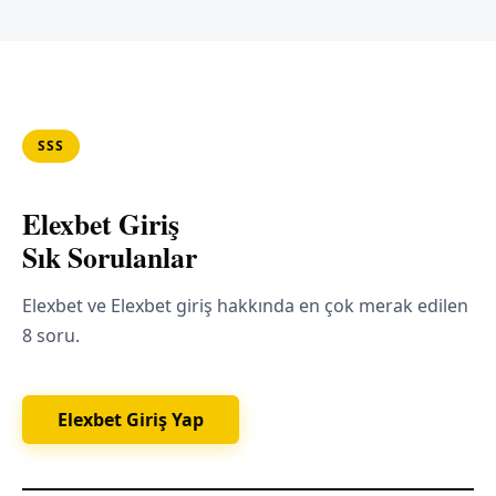
SSS
Elexbet Giriş
Sık Sorulanlar
Elexbet ve Elexbet giriş hakkında en çok merak edilen
8 soru.
Elexbet Giriş Yap