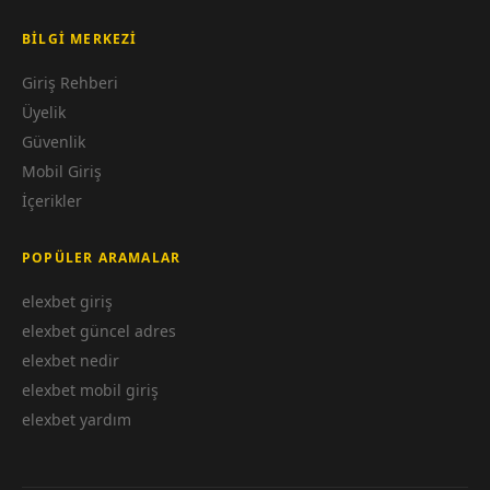
BILGI MERKEZI
Giriş Rehberi
Üyelik
Güvenlik
Mobil Giriş
İçerikler
POPÜLER ARAMALAR
elexbet giriş
elexbet güncel adres
elexbet nedir
elexbet mobil giriş
elexbet yardım