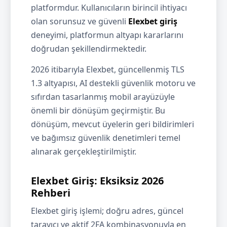
platformdur. Kullanıcıların birincil ihtiyacı
olan sorunsuz ve güvenli
Elexbet giriş
deneyimi, platformun altyapı kararlarını
doğrudan şekillendirmektedir.
2026 itibarıyla Elexbet, güncellenmiş TLS
1.3 altyapısı, AI destekli güvenlik motoru ve
sıfırdan tasarlanmış mobil arayüzüyle
önemli bir dönüşüm geçirmiştir. Bu
dönüşüm, mevcut üyelerin geri bildirimleri
ve bağımsız güvenlik denetimleri temel
alınarak gerçekleştirilmiştir.
Elexbet Giriş: Eksiksiz 2026
Rehberi
Elexbet giriş işlemi; doğru adres, güncel
tarayıcı ve aktif 2FA kombinasyonuyla en