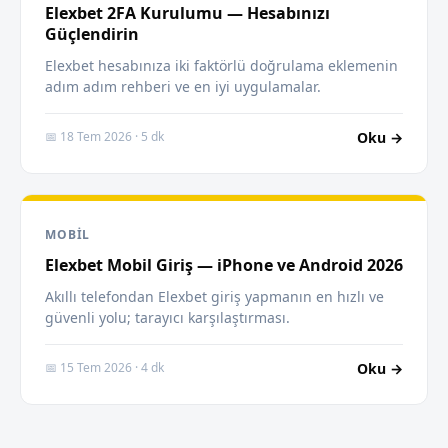
Elexbet 2FA Kurulumu — Hesabınızı
Güçlendirin
Elexbet hesabınıza iki faktörlü doğrulama eklemenin
adım adım rehberi ve en iyi uygulamalar.
Oku →
📅 18 Tem 2026 · 5 dk
MOBIL
Elexbet Mobil Giriş — iPhone ve Android 2026
Akıllı telefondan Elexbet giriş yapmanın en hızlı ve
güvenli yolu; tarayıcı karşılaştırması.
Oku →
📅 15 Tem 2026 · 4 dk