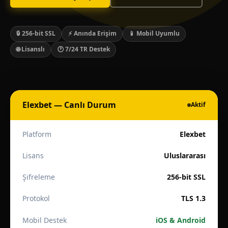
🔒 256-bit SSL
⚡ Anında Erişim
📱 Mobil Uyumlu
🌐 Lisanslı
🕐 7/24 TR Destek
Elexbet — Canlı Durum
Aktif
Platform
Elexbet
Lisans
Uluslararası
Şifreleme
256-bit SSL
Protokol
TLS 1.3
Mobil Destek
iOS & Android