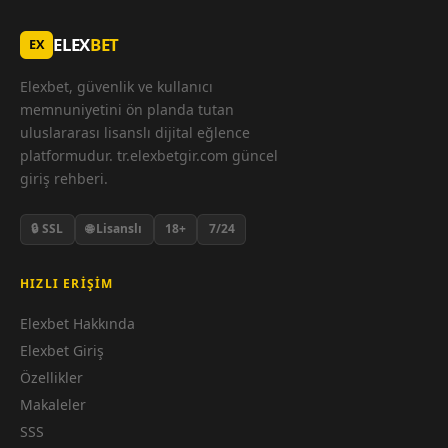
ELEX
BET
EX
Elexbet, güvenlik ve kullanıcı
memnuniyetini ön planda tutan
uluslararası lisanslı dijital eğlence
platformudur. tr.elexbetgir.com güncel
giriş rehberi.
🔒 SSL
🌐 Lisanslı
18+
7/24
HIZLI ERIŞIM
Elexbet Hakkında
Elexbet Giriş
Özellikler
Makaleler
SSS