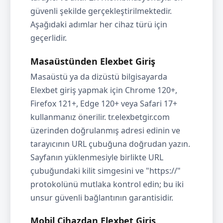
güvenli şekilde gerçekleştirilmektedir.
Aşağıdaki adımlar her cihaz türü için
geçerlidir.
Masaüstünden Elexbet Giriş
Masaüstü ya da dizüstü bilgisayarda
Elexbet giriş yapmak için Chrome 120+,
Firefox 121+, Edge 120+ veya Safari 17+
kullanmanız önerilir. tr.elexbetgir.com
üzerinden doğrulanmış adresi edinin ve
tarayıcının URL çubuğuna doğrudan yazın.
Sayfanın yüklenmesiyle birlikte URL
çubuğundaki kilit simgesini ve "https://"
protokolünü mutlaka kontrol edin; bu iki
unsur güvenli bağlantının garantisidir.
Mobil Cihazdan Elexbet Giriş