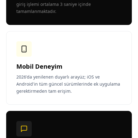
giriş işlemi ortalama 3 saniye içinde
tamamlanmaktadır.
Mobil Deneyim
2026'da yenilenen duyarlı arayüz; iOS ve
Android'in tüm güncel sürümlerinde ek uygulama
gerektirmeden tam erişim.