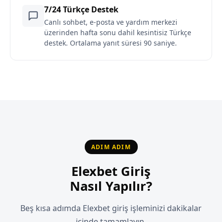
7/24 Türkçe Destek
Canlı sohbet, e-posta ve yardım merkezi
üzerinden hafta sonu dahil kesintisiz Türkçe
destek. Ortalama yanıt süresi 90 saniye.
ADIM ADIM
Elexbet Giriş
Nasıl Yapılır?
Beş kısa adımda Elexbet giriş işleminizi dakikalar
içinde tamamlayın.