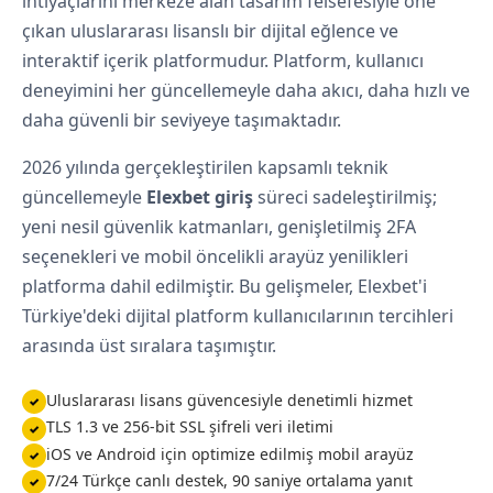
ihtiyaçlarını merkeze alan tasarım felsefesiyle öne
çıkan uluslararası lisanslı bir dijital eğlence ve
interaktif içerik platformudur. Platform, kullanıcı
deneyimini her güncellemeyle daha akıcı, daha hızlı ve
daha güvenli bir seviyeye taşımaktadır.
2026 yılında gerçekleştirilen kapsamlı teknik
güncellemeyle
Elexbet giriş
süreci sadeleştirilmiş;
yeni nesil güvenlik katmanları, genişletilmiş 2FA
seçenekleri ve mobil öncelikli arayüz yenilikleri
platforma dahil edilmiştir. Bu gelişmeler, Elexbet'i
Türkiye'deki dijital platform kullanıcılarının tercihleri
arasında üst sıralara taşımıştır.
Uluslararası lisans güvencesiyle denetimli hizmet
✓
TLS 1.3 ve 256-bit SSL şifreli veri iletimi
✓
iOS ve Android için optimize edilmiş mobil arayüz
✓
7/24 Türkçe canlı destek, 90 saniye ortalama yanıt
✓