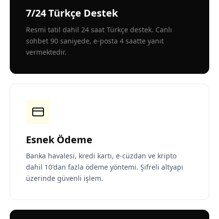
7/24 Türkçe Destek
Resmi tatil dahil 24 saat Türkçe destek. Canlı
sohbet 90 saniyede, e-posta 4 saatte yanıt
vermektedir.
Esnek Ödeme
Banka havalesi, kredi kartı, e-cüzdan ve kripto
dahil 10'dan fazla ödeme yöntemi. Şifreli altyapı
üzerinde güvenli işlem.