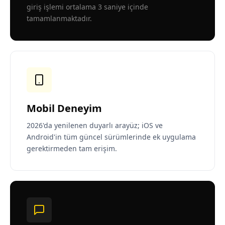
giriş işlemi ortalama 3 saniye içinde
tamamlanmaktadır.
Mobil Deneyim
2026'da yenilenen duyarlı arayüz; iOS ve
Android'in tüm güncel sürümlerinde ek uygulama
gerektirmeden tam erişim.