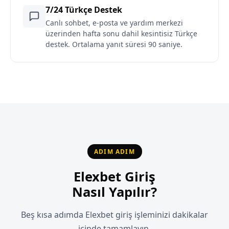
7/24 Türkçe Destek
Canlı sohbet, e-posta ve yardım merkezi
üzerinden hafta sonu dahil kesintisiz Türkçe
destek. Ortalama yanıt süresi 90 saniye.
ADIM ADIM
Elexbet Giriş
Nasıl Yapılır?
Beş kısa adımda Elexbet giriş işleminizi dakikalar
içinde tamamlayın.