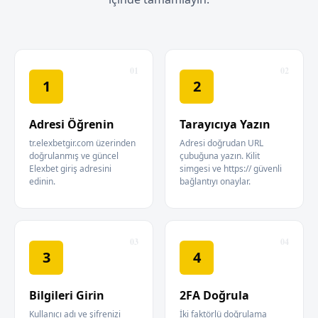
1
2
Adresi Öğrenin
Tarayıcıya Yazın
tr.elexbetgir.com üzerinden
Adresi doğrudan URL
doğrulanmış ve güncel
çubuğuna yazın. Kilit
Elexbet giriş adresini
simgesi ve https:// güvenli
edinin.
bağlantıyı onaylar.
3
4
Bilgileri Girin
2FA Doğrula
Kullanıcı adı ve şifrenizi
İki faktörlü doğrulama