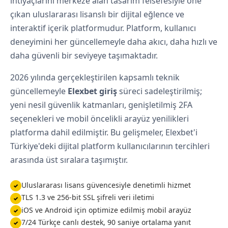
ihtiyaçlarını merkeze alan tasarım felsefesiyle öne
çıkan uluslararası lisanslı bir dijital eğlence ve
interaktif içerik platformudur. Platform, kullanıcı
deneyimini her güncellemeyle daha akıcı, daha hızlı ve
daha güvenli bir seviyeye taşımaktadır.
2026 yılında gerçekleştirilen kapsamlı teknik
güncellemeyle
Elexbet giriş
süreci sadeleştirilmiş;
yeni nesil güvenlik katmanları, genişletilmiş 2FA
seçenekleri ve mobil öncelikli arayüz yenilikleri
platforma dahil edilmiştir. Bu gelişmeler, Elexbet'i
Türkiye'deki dijital platform kullanıcılarının tercihleri
arasında üst sıralara taşımıştır.
Uluslararası lisans güvencesiyle denetimli hizmet
✓
TLS 1.3 ve 256-bit SSL şifreli veri iletimi
✓
iOS ve Android için optimize edilmiş mobil arayüz
✓
7/24 Türkçe canlı destek, 90 saniye ortalama yanıt
✓