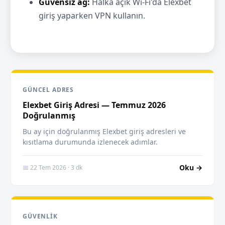
Güvensiz ağ:
Halka açık Wi-Fi'da Elexbet
giriş yaparken VPN kullanın.
GÜNCEL ADRES
Elexbet Giriş Adresi — Temmuz 2026
Doğrulanmış
Bu ay için doğrulanmış Elexbet giriş adresleri ve
kısıtlama durumunda izlenecek adımlar.
Oku →
📅 22 Tem 2026 · 3 dk
GÜVENLIK