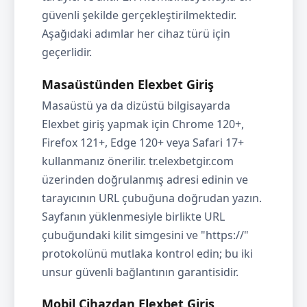
güvenli şekilde gerçekleştirilmektedir.
Aşağıdaki adımlar her cihaz türü için
geçerlidir.
Masaüstünden Elexbet Giriş
Masaüstü ya da dizüstü bilgisayarda
Elexbet giriş yapmak için Chrome 120+,
Firefox 121+, Edge 120+ veya Safari 17+
kullanmanız önerilir. tr.elexbetgir.com
üzerinden doğrulanmış adresi edinin ve
tarayıcının URL çubuğuna doğrudan yazın.
Sayfanın yüklenmesiyle birlikte URL
çubuğundaki kilit simgesini ve "https://"
protokolünü mutlaka kontrol edin; bu iki
unsur güvenli bağlantının garantisidir.
Mobil Cihazdan Elexbet Giriş