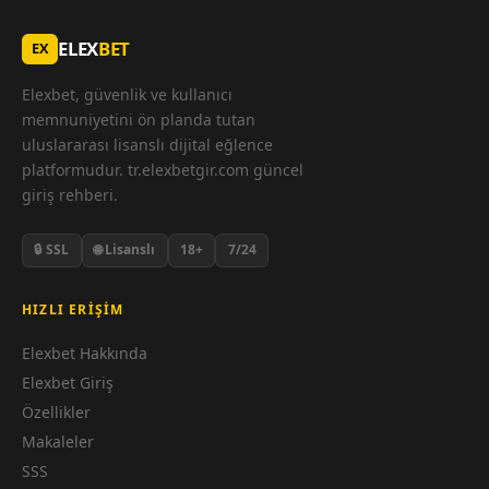
ELEX
BET
EX
Elexbet, güvenlik ve kullanıcı
memnuniyetini ön planda tutan
uluslararası lisanslı dijital eğlence
platformudur. tr.elexbetgir.com güncel
giriş rehberi.
🔒 SSL
🌐 Lisanslı
18+
7/24
HIZLI ERIŞIM
Elexbet Hakkında
Elexbet Giriş
Özellikler
Makaleler
SSS