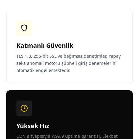
Katmanlı Güvenlik
TLS 1.3, 256-bit SSL ve bağımsız denetimler. Yapay
zeka anomali motoru şüpheli giriş denemelerini
otomatik engellemektedir.
Yüksek Hız
CDN altyapısıyla %99.9 uptime garantisi. Elexbet