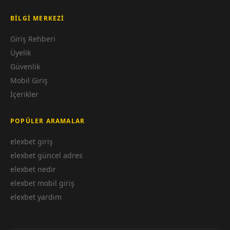
BILGI MERKEZI
Giriş Rehberi
Üyelik
Güvenlik
Mobil Giriş
İçerikler
POPÜLER ARAMALAR
elexbet giriş
elexbet güncel adres
elexbet nedir
elexbet mobil giriş
elexbet yardım