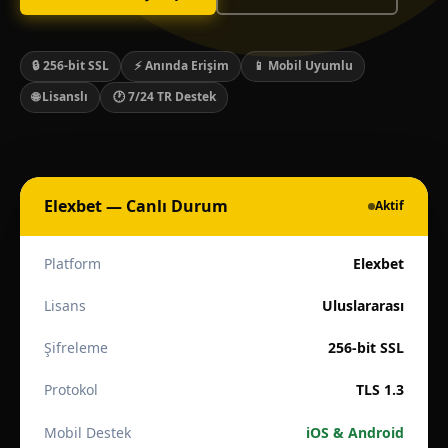
🔒 256-bit SSL
⚡ Anında Erişim
📱 Mobil Uyumlu
🌐 Lisanslı
🕐 7/24 TR Destek
Elexbet — Canlı Durum
Aktif
Platform
Elexbet
Lisans
Uluslararası
Şifreleme
256-bit SSL
Protokol
TLS 1.3
Mobil Destek
iOS & Android