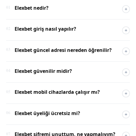
01
Elexbet nedir?
Elexbet, uluslararası lisans kapsamında faaliyet
02
Elexbet giriş nasıl yapılır?
gösteren, Türk kullanıcılara tam Türkçe arayüz ve 7/24
destek sunan dijital eğlence ve interaktif içerik
platformudur. Güvenlik odaklı altyapısı ve kesintisiz
tr.elexbetgir.com üzerinden doğrulanmış güncel
03
Elexbet güncel adresi nereden öğrenilir?
erişim altyapısıyla kullanıcı memnuniyetini öncelikli
Elexbet giriş adresini edinin. Adresi tarayıcınıza
hedef olarak benimseyen Elexbet, yıllar içinde güçlü
doğrudan yazın; URL'de kilit simgesi ve "https://"
bir üye tabanı oluşturmuştur.
olduğunu doğrulayın. Kullanıcı adı ve şifrenizi giriş
Elexbet güncel giriş adresi için tr.elexbetgir.com
04
Elexbet güvenilir midir?
formuna girin, Giriş butonuna tıklayın. 2FA aktifse
sayfasını düzenli olarak takip edin. Adres değişiklikleri
SMS ya da authenticator kodunuzu da girerek işlemi
anlık olarak güncellenmektedir. Arama motorlarından
tamamlayın.
ulaşılan sonuçlar her zaman resmi adres
Evet. Elexbet, uluslararası lisans çerçevesinde faaliyet
05
Elexbet mobil cihazlarda çalışır mı?
olmayabileceğinden, doğrulama için bu sayfayı
göstermekte olup bağımsız güvenlik denetimlerinden
kullanın ve adresi tarayıcınızda yer imi olarak
geçmektedir. 256-bit SSL şifreleme, TLS 1.3 protokolü
kaydedin.
ve yapay zeka destekli anomali tespiti, platformun
Evet. Elexbet'in 2026'da yenilenen duyarlı (responsive)
06
Elexbet üyeliği ücretsiz mi?
güvenlik standartlarını yüksek tutmaktadır.
arayüzü iOS ve Android'in tüm güncel sürümlerinde
sorunsuz çalışmaktadır. Ek uygulama indirmeye gerek
kalmadan mobil tarayıcıdan Elexbet giriş yapabilir,
Evet, Elexbet üyeliği tamamen ücretsizdir. Güncel
07
Elexbet şifremi unuttum, ne yapmalıyım?