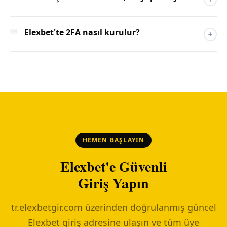
tüm özelliklere erişebilirsiniz.
adres üzerinden Kayıt Ol butonuna tıklayın, formu
doldurun ve e-posta veya SMS doğrulamasını
tamamlayın. Hesabınız hemen aktif olur ve hoş geldin
Elexbet giriş ekranındaki "Şifremi Unuttum"
08
Elexbet'te 2FA nasıl kurulur?
avantajlarına anında kavuşursunuz.
bağlantısına tıklayın. Üyelik e-posta adresinize
sıfırlama bağlantısı gönderilecektir. Bağlantı 15 dakika
geçerlidir. E-posta gelmezse spam klasörünüzü
Elexbet hesabınıza giriş yapın, sağ üstteki profil
kontrol edin; sorun devam ederse Elexbet canlı
menüsünden Güvenlik Ayarları'na gidin ve İki Faktörlü
desteğe başvurun.
Doğrulama seçeneğini aktif hale getirin. SMS veya
authenticator uygulama seçeneklerinden birini tercih
edin. SMS'e kıyasla authenticator uygulaması (Google,
Microsoft) SIM swap saldırılarına karşı çok daha
güvenlidir.
HEMEN BAŞLAYIN
Elexbet'e Güvenli
Giriş Yapın
tr.elexbetgir.com üzerinden doğrulanmış güncel
Elexbet giriş adresine ulaşın ve tüm üye