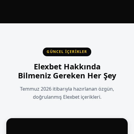
GÜNCEL İÇERIKLER
Elexbet Hakkında
Bilmeniz Gereken Her Şey
Temmuz 2026 itibarıyla hazırlanan özgün,
doğrulanmış Elexbet içerikleri.