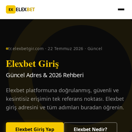
ELEX
BET
EX
tr.elexbetgir.com · 22 Temmuz 2026 · Güncel
Elexbet Giriş
Güncel Adres & 2026 Rehberi
Elexbet platformuna doğrulanmış, güvenli ve
kesintisiz erişimin tek referans noktası. Elexbet
giriş adresini ve tüm adımları buradan öğrenin.
Elexbet Giriş Yap
Elexbet Nedir?