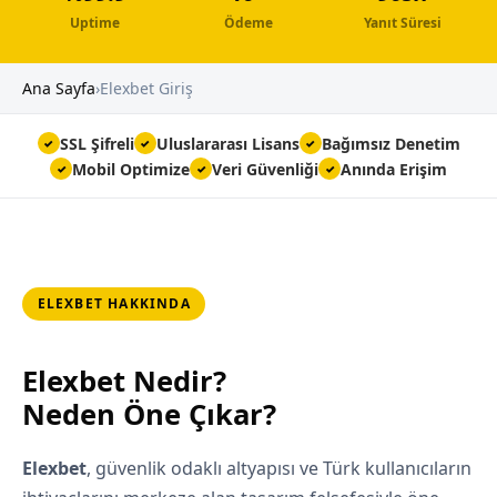
Uptime
Ödeme
Yanıt Süresi
Ana Sayfa
›
Elexbet Giriş
SSL Şifreli
Uluslararası Lisans
Bağımsız Denetim
✓
✓
✓
Mobil Optimize
Veri Güvenliği
Anında Erişim
✓
✓
✓
ELEXBET HAKKINDA
Elexbet Nedir?
Neden Öne Çıkar?
Elexbet
, güvenlik odaklı altyapısı ve Türk kullanıcıların