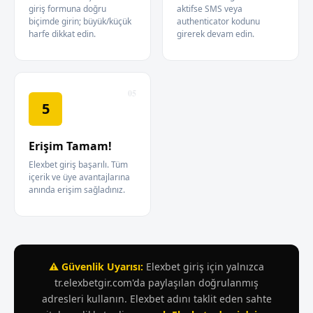
giriş formuna doğru
aktifse SMS veya
biçimde girin; büyük/küçük
authenticator kodunu
harfe dikkat edin.
girerek devam edin.
5
Erişim Tamam!
Elexbet giriş başarılı. Tüm
içerik ve üye avantajlarına
anında erişim sağladınız.
⚠ Güvenlik Uyarısı:
Elexbet giriş için yalnızca
tr.elexbetgir.com'da paylaşılan doğrulanmış
adresleri kullanın. Elexbet adını taklit eden sahte