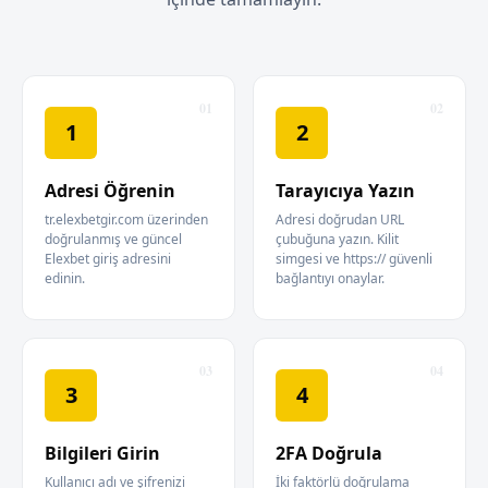
1
2
Adresi Öğrenin
Tarayıcıya Yazın
tr.elexbetgir.com üzerinden
Adresi doğrudan URL
doğrulanmış ve güncel
çubuğuna yazın. Kilit
Elexbet giriş adresini
simgesi ve https:// güvenli
edinin.
bağlantıyı onaylar.
3
4
Bilgileri Girin
2FA Doğrula
Kullanıcı adı ve şifrenizi
İki faktörlü doğrulama