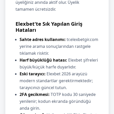
üyeliğiniz anında aktif olur. Üyelik
tamamen ücretsizdir.
Elexbet'te Sık Yapılan Giriş
Hataları
Sahte adres kullanımı:
tr.elexbetgir.com
yerine arama sonuçlarından rastgele
tıklamak risktir.
Harf büyüklüğü hatası:
Elexbet şifreleri
büyük/küçük harfe duyarlıdır.
Eski tarayıcı:
Elexbet 2026 arayüzü
modern standartlar gerektirmektedir;
tarayıcınızı güncel tutun.
2FA gecikmesi:
TOTP kodu 30 saniyede
yenilenir; kodun ekranda göründüğü
anda girin.