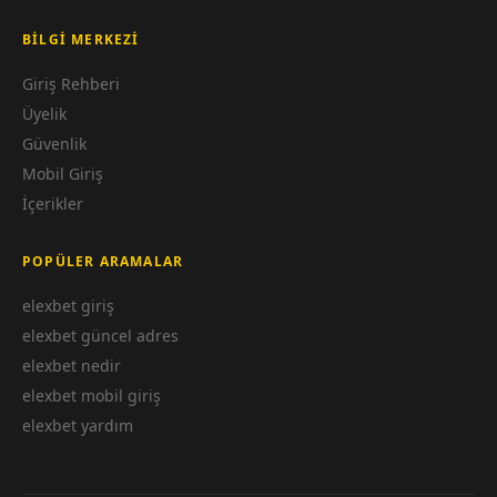
BILGI MERKEZI
Giriş Rehberi
Üyelik
Güvenlik
Mobil Giriş
İçerikler
POPÜLER ARAMALAR
elexbet giriş
elexbet güncel adres
elexbet nedir
elexbet mobil giriş
elexbet yardım