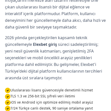
ihtiyaçlarını merkeze alan tasarım felsefesiyle öne
çıkan uluslararası lisanslı bir dijital eğlence ve
interaktif içerik platformudur. Platform, kullanıcı
deneyimini her güncellemeyle daha akıcı, daha hızlı ve
daha güvenli bir seviyeye taşımaktadır.
2026 yılında gerçekleştirilen kapsamlı teknik
güncellemeyle
Elexbet giriş
süreci sadeleştirilmiş;
yeni nesil güvenlik katmanları, genişletilmiş 2FA
seçenekleri ve mobil öncelikli arayüz yenilikleri
platforma dahil edilmiştir. Bu gelişmeler, Elexbet'i
Türkiye'deki dijital platform kullanıcılarının tercihleri
arasında üst sıralara taşımıştır.
Uluslararası lisans güvencesiyle denetimli hizmet
✓
TLS 1.3 ve 256-bit SSL şifreli veri iletimi
✓
iOS ve Android için optimize edilmiş mobil arayüz
✓
7/24 Türkçe canlı destek, 90 saniye ortalama yanıt
✓