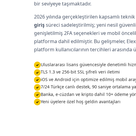
bir seviyeye taşımaktadır.
2026 yılında gerçekleştirilen kapsamlı tekni
giriş
süreci sadeleştirilmiş; yeni nesil güvenl
genişletilmiş 2FA seçenekleri ve mobil öncelik
platforma dahil edilmiştir. Bu gelişmeler, Elexb
platform kullanıcılarının tercihleri arasında üs
Uluslararası lisans güvencesiyle denetimli hiz
✓
TLS 1.3 ve 256-bit SSL şifreli veri iletimi
✓
iOS ve Android için optimize edilmiş mobil ara
✓
7/24 Türkçe canlı destek, 90 saniye ortalama ya
✓
Banka, e-cüzdan ve kripto dahil 10+ ödeme yö
✓
Yeni üyelere özel hoş geldin avantajları
✓