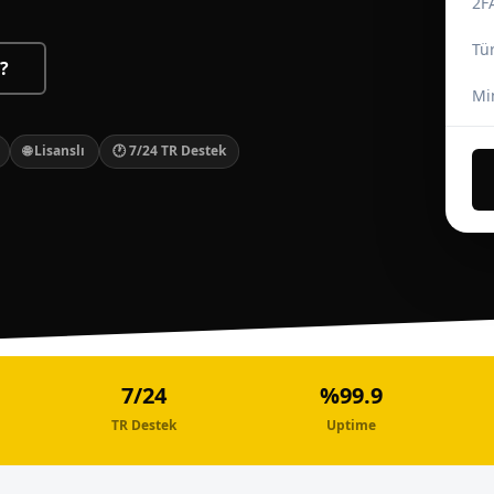
2F
Tü
?
Mi
🌐 Lisanslı
🕐 7/24 TR Destek
7/24
%99.9
TR Destek
Uptime