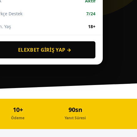
A
Aktif
rkçe Destek
7/24
n. Yaş
18+
ELEXBET GİRİŞ YAP →
10+
90sn
Ödeme
Yanıt Süresi