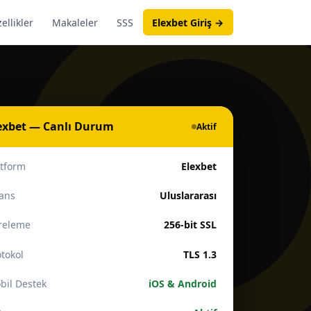
ellikler
Makaleler
SSS
Elexbet Giriş →
exbet — Canlı Durum
Aktif
atform
Elexbet
sans
Uluslararası
freleme
256-bit SSL
otokol
TLS 1.3
bil Destek
iOS & Android