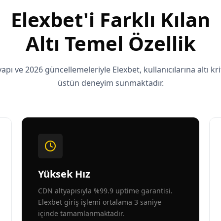
Elexbet'i Farklı Kılan
Altı Temel Özellik
apı ve 2026 güncellemeleriyle Elexbet, kullanıcılarına altı kr
üstün deneyim sunmaktadır.
Yüksek Hız
CDN altyapısıyla %99.9 uptime garantisi.
Elexbet giriş işlemi ortalama 3 saniye
içinde tamamlanmaktadır.