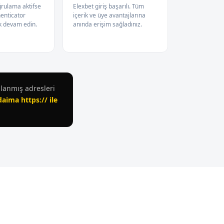
oğrulama aktifse
Elexbet giriş başarılı. Tüm
enticator
içerik ve üye avantajlarına
k devam edin.
anında erişim sağladınız.
ulanmış adresleri
aima https:// ile