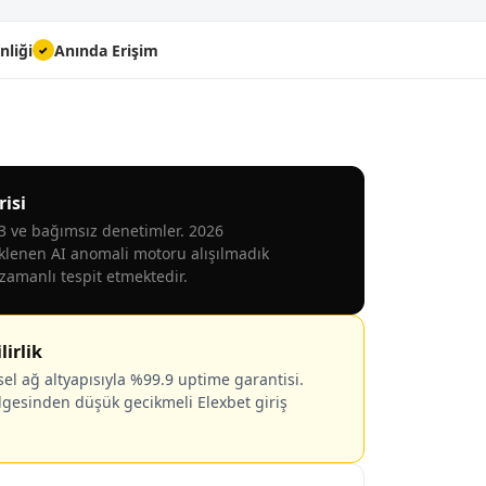
nliği
Anında Erişim
✓
isi
.3 ve bağımsız denetimler. 2026
klenen AI anomali motoru alışılmadık
 zamanlı tespit etmektedir.
lirlik
el ağ altyapısıyla %99.9 uptime garantisi.
lgesinden düşük gecikmeli Elexbet giriş