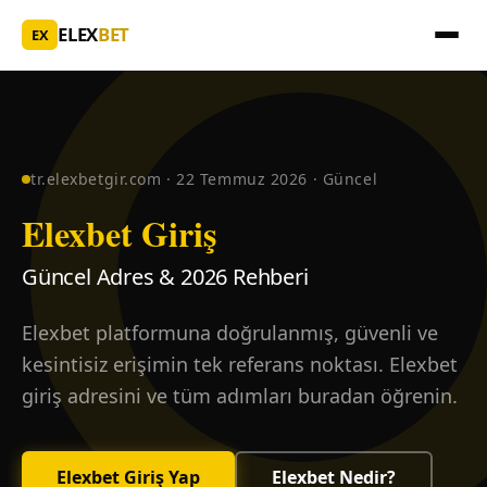
ELEX
BET
EX
tr.elexbetgir.com · 22 Temmuz 2026 · Güncel
Elexbet Giriş
Güncel Adres & 2026 Rehberi
Elexbet platformuna doğrulanmış, güvenli ve
kesintisiz erişimin tek referans noktası. Elexbet
giriş adresini ve tüm adımları buradan öğrenin.
Elexbet Giriş Yap
Elexbet Nedir?