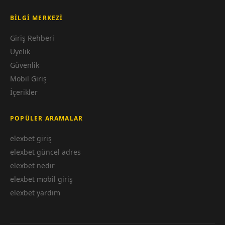
BILGI MERKEZI
Giriş Rehberi
Üyelik
Güvenlik
Mobil Giriş
İçerikler
POPÜLER ARAMALAR
elexbet giriş
elexbet güncel adres
elexbet nedir
elexbet mobil giriş
elexbet yardım