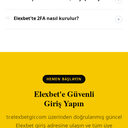
tüm özelliklere erişebilirsiniz.
adres üzerinden Kayıt Ol butonuna tıklayın, formu
doldurun ve e-posta veya SMS doğrulamasını
tamamlayın. Hesabınız hemen aktif olur ve hoş geldin
Elexbet giriş ekranındaki "Şifremi Unuttum"
08
Elexbet'te 2FA nasıl kurulur?
avantajlarına anında kavuşursunuz.
bağlantısına tıklayın. Üyelik e-posta adresinize
sıfırlama bağlantısı gönderilecektir. Bağlantı 15 dakika
geçerlidir. E-posta gelmezse spam klasörünüzü
Elexbet hesabınıza giriş yapın, sağ üstteki profil
kontrol edin; sorun devam ederse Elexbet canlı
menüsünden Güvenlik Ayarları'na gidin ve İki Faktörlü
desteğe başvurun.
Doğrulama seçeneğini aktif hale getirin. SMS veya
authenticator uygulama seçeneklerinden birini tercih
edin. SMS'e kıyasla authenticator uygulaması (Google,
Microsoft) SIM swap saldırılarına karşı çok daha
güvenlidir.
HEMEN BAŞLAYIN
Elexbet'e Güvenli
Giriş Yapın
tr.elexbetgir.com üzerinden doğrulanmış güncel
Elexbet giriş adresine ulaşın ve tüm üye