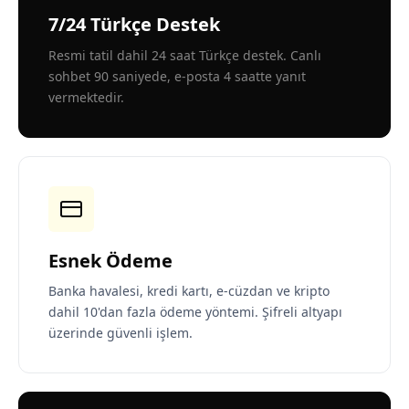
7/24 Türkçe Destek
Resmi tatil dahil 24 saat Türkçe destek. Canlı
sohbet 90 saniyede, e-posta 4 saatte yanıt
vermektedir.
Esnek Ödeme
Banka havalesi, kredi kartı, e-cüzdan ve kripto
dahil 10'dan fazla ödeme yöntemi. Şifreli altyapı
üzerinde güvenli işlem.