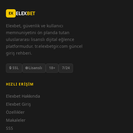
ELEX
BET
EX
Elexbet, güvenlik ve kullanıcı
memnuniyetini ön planda tutan
uluslararası lisanslı dijital eğlence
platformudur. tr.elexbetgir.com güncel
giriş rehberi.
🔒 SSL
🌐 Lisanslı
18+
7/24
HIZLI ERIŞIM
Elexbet Hakkında
Elexbet Giriş
Özellikler
Makaleler
SSS