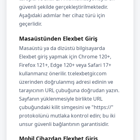
güvenli şekilde gerçekleştirilmektedir.
Aşağıdaki adımlar her cihaz türü için
geçerlidir.
Masaüstünden Elexbet Giriş
Masaüstü ya da dizüstü bilgisayarda
Elexbet giriş yapmak için Chrome 120+,
Firefox 121+, Edge 120+ veya Safari 17+
kullanmanız önerilir. tr.elexbetgir.com
üzerinden doğrulanmış adresi edinin ve
tarayıcının URL çubuğuna doğrudan yazın.
Sayfanın yüklenmesiyle birlikte URL
çubuğundaki kilit simgesini ve "https://"
protokolünü mutlaka kontrol edin; bu iki
unsur güvenli bağlantının garantisidir.
Mobil Cihazdan Elexbet Giriş