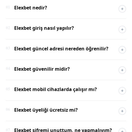
01
Elexbet nedir?
Elexbet, uluslararası lisans kapsamında faaliyet
02
Elexbet giriş nasıl yapılır?
gösteren, Türk kullanıcılara tam Türkçe arayüz ve 7/24
destek sunan dijital eğlence ve interaktif içerik
platformudur. Güvenlik odaklı altyapısı ve kesintisiz
tr.elexbetgir.com üzerinden doğrulanmış güncel
03
Elexbet güncel adresi nereden öğrenilir?
erişim altyapısıyla kullanıcı memnuniyetini öncelikli
Elexbet giriş adresini edinin. Adresi tarayıcınıza
hedef olarak benimseyen Elexbet, yıllar içinde güçlü
doğrudan yazın; URL'de kilit simgesi ve "https://"
bir üye tabanı oluşturmuştur.
olduğunu doğrulayın. Kullanıcı adı ve şifrenizi giriş
Elexbet güncel giriş adresi için tr.elexbetgir.com
04
Elexbet güvenilir midir?
formuna girin, Giriş butonuna tıklayın. 2FA aktifse
sayfasını düzenli olarak takip edin. Adres değişiklikleri
SMS ya da authenticator kodunuzu da girerek işlemi
anlık olarak güncellenmektedir. Arama motorlarından
tamamlayın.
ulaşılan sonuçlar her zaman resmi adres
Evet. Elexbet, uluslararası lisans çerçevesinde faaliyet
05
Elexbet mobil cihazlarda çalışır mı?
olmayabileceğinden, doğrulama için bu sayfayı
göstermekte olup bağımsız güvenlik denetimlerinden
kullanın ve adresi tarayıcınızda yer imi olarak
geçmektedir. 256-bit SSL şifreleme, TLS 1.3 protokolü
kaydedin.
ve yapay zeka destekli anomali tespiti, platformun
Evet. Elexbet'in 2026'da yenilenen duyarlı (responsive)
06
Elexbet üyeliği ücretsiz mi?
güvenlik standartlarını yüksek tutmaktadır.
arayüzü iOS ve Android'in tüm güncel sürümlerinde
sorunsuz çalışmaktadır. Ek uygulama indirmeye gerek
kalmadan mobil tarayıcıdan Elexbet giriş yapabilir,
Evet, Elexbet üyeliği tamamen ücretsizdir. Güncel
07
Elexbet şifremi unuttum, ne yapmalıyım?