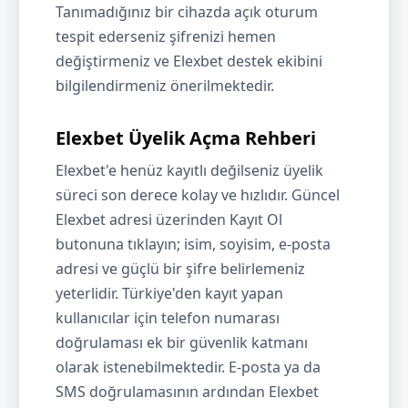
Tanımadığınız bir cihazda açık oturum
tespit ederseniz şifrenizi hemen
değiştirmeniz ve Elexbet destek ekibini
bilgilendirmeniz önerilmektedir.
Elexbet Üyelik Açma Rehberi
Elexbet'e henüz kayıtlı değilseniz üyelik
süreci son derece kolay ve hızlıdır. Güncel
Elexbet adresi üzerinden Kayıt Ol
butonuna tıklayın; isim, soyisim, e-posta
adresi ve güçlü bir şifre belirlemeniz
yeterlidir. Türkiye'den kayıt yapan
kullanıcılar için telefon numarası
doğrulaması ek bir güvenlik katmanı
olarak istenebilmektedir. E-posta ya da
SMS doğrulamasının ardından Elexbet