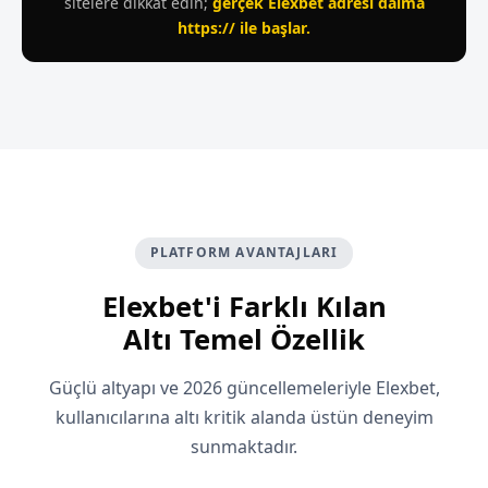
sitelere dikkat edin;
gerçek Elexbet adresi daima
https:// ile başlar.
PLATFORM AVANTAJLARI
Elexbet'i Farklı Kılan
Altı Temel Özellik
Güçlü altyapı ve 2026 güncellemeleriyle Elexbet,
kullanıcılarına altı kritik alanda üstün deneyim
sunmaktadır.