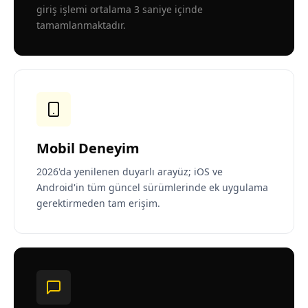
giriş işlemi ortalama 3 saniye içinde
tamamlanmaktadır.
Mobil Deneyim
2026'da yenilenen duyarlı arayüz; iOS ve
Android'in tüm güncel sürümlerinde ek uygulama
gerektirmeden tam erişim.