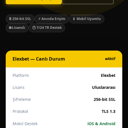
🔒 256-bit SSL
⚡ Anında Erişim
📱 Mobil Uyumlu
🌐 Lisanslı
🕐 7/24 TR Destek
Elexbet — Canlı Durum
Aktif
Platform
Elexbet
Lisans
Uluslararası
Şifreleme
256-bit SSL
Protokol
TLS 1.3
Mobil Destek
iOS & Android