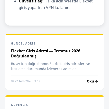
Güvensiz ağ:
Halka açık Wi-Fi'da Elexbet
giriş yaparken VPN kullanın.
GÜNCEL ADRES
Elexbet Giriş Adresi — Temmuz 2026
Doğrulanmış
Bu ay için doğrulanmış Elexbet giriş adresleri ve
kısıtlama durumunda izlenecek adımlar.
Oku →
📅 22 Tem 2026 · 3 dk
GÜVENLIK