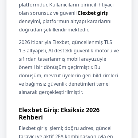
platformdur. Kullanıcıların birincil ihtiyacı
olan sorunsuz ve güvenli
Elexbet giriş
deneyimi, platformun altyapı kararlarını
doğrudan şekillendirmektedir.
2026 itibarıyla Elexbet, güncellenmiş TLS
1.3 altyapısı, AI destekli güvenlik motoru ve
sıfırdan tasarlanmış mobil arayüzüyle
önemli bir dönüşüm geçirmiştir. Bu
dönüşüm, mevcut üyelerin geri bildirimleri
ve bağımsız güvenlik denetimleri temel
alınarak gerçekleştirilmiştir.
Elexbet Giriş: Eksiksiz 2026
Rehberi
Elexbet giriş işlemi; doğru adres, güncel
tarayıcı ve aktif 2FA kombinasyonuyla en