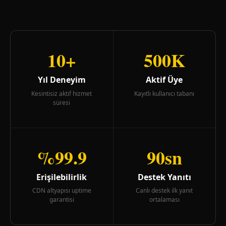
10+
500K
Yıl Deneyim
Aktif Üye
Kesintisiz aktif hizmet
Kayıtlı kullanıcı tabanı
süresi
%99.9
90sn
Erişilebilirlik
Destek Yanıtı
CDN altyapısı uptime
Canlı destek ilk yanıt
garantisi
ortalaması