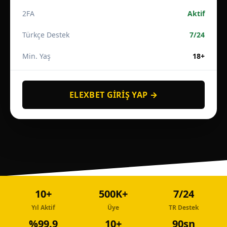
2FA
Aktif
Türkçe Destek
7/24
Min. Yaş
18+
ELEXBET GİRİŞ YAP →
10+
500K+
7/24
Yıl Aktif
Üye
TR Destek
%99.9
10+
90sn