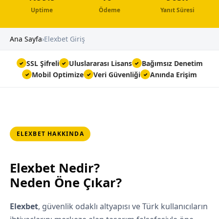
Uptime
Ödeme
Yanıt Süresi
Ana Sayfa
›
Elexbet Giriş
SSL Şifreli
Uluslararası Lisans
Bağımsız Denetim
✓
✓
✓
Mobil Optimize
Veri Güvenliği
Anında Erişim
✓
✓
✓
ELEXBET HAKKINDA
Elexbet Nedir?
Neden Öne Çıkar?
Elexbet
, güvenlik odaklı altyapısı ve Türk kullanıcıların