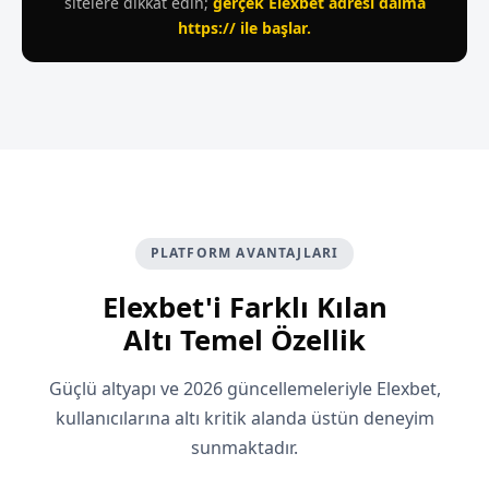
sitelere dikkat edin;
gerçek Elexbet adresi daima
https:// ile başlar.
PLATFORM AVANTAJLARI
Elexbet'i Farklı Kılan
Altı Temel Özellik
Güçlü altyapı ve 2026 güncellemeleriyle Elexbet,
kullanıcılarına altı kritik alanda üstün deneyim
sunmaktadır.