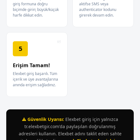
giriş formuna doğru
aktifse SMS veya
biçimde girin; büyük/küçük
authenticator kodunu
harfe dikkat edin.
girerek devam edin.
5
Erişim Tamam!
Elexbet giriş başarılı. Tüm
içerik ve üye avantajlarına
anında erişim sağladınız.
⚠ Güvenlik Uyarısı:
Elexbet giriş için yalnızca
tr.elexbetgir.com'da paylaşılan doğrulanmış
adresleri kullanın. Elexbet adını taklit eden sahte