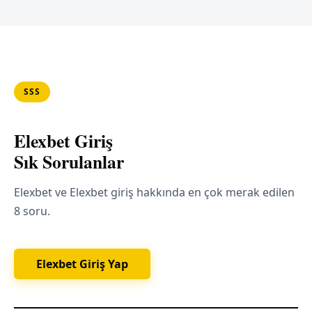
SSS
Elexbet Giriş
Sık Sorulanlar
Elexbet ve Elexbet giriş hakkında en çok merak edilen
8 soru.
Elexbet Giriş Yap