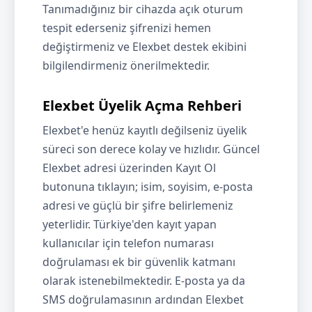
Tanımadığınız bir cihazda açık oturum
tespit ederseniz şifrenizi hemen
değiştirmeniz ve Elexbet destek ekibini
bilgilendirmeniz önerilmektedir.
Elexbet Üyelik Açma Rehberi
Elexbet'e henüz kayıtlı değilseniz üyelik
süreci son derece kolay ve hızlıdır. Güncel
Elexbet adresi üzerinden Kayıt Ol
butonuna tıklayın; isim, soyisim, e-posta
adresi ve güçlü bir şifre belirlemeniz
yeterlidir. Türkiye'den kayıt yapan
kullanıcılar için telefon numarası
doğrulaması ek bir güvenlik katmanı
olarak istenebilmektedir. E-posta ya da
SMS doğrulamasının ardından Elexbet