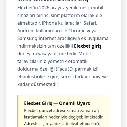
Elexbet'in 2026 arayüz yenilemesi, mobil
cihazları birinci sınıf platform olarak ele
almaktadır. iPhone kullanıcıları Safari,
Android kullanıcıları ise Chrome veya
Samsung Internet aracılığıyla ek uygulama
indirmeksizin tam özellikli
Elexbet giriş
deneyimi yaşayabilmektedir. Mobil
tarayıcıların biyometrik otomatik
doldurma özelliği (Face ID, parmak izi)
etkinleştirilirse giriş süresi birkaç saniyeye
kadar düşmektedir.
Elexbet Giriş — Önemli Uyarı:
Elexbet güncel adresi zaman zaman ağ
kısıtlamaları nedeniyle değişebilmektedir.
Adresler için yalnızca tr.elexbetgir.com'u