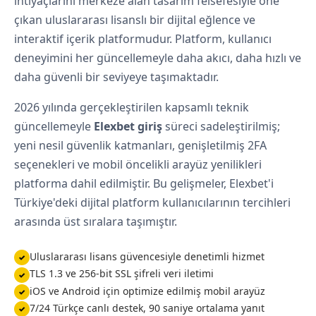
ihtiyaçlarını merkeze alan tasarım felsefesiyle öne
çıkan uluslararası lisanslı bir dijital eğlence ve
interaktif içerik platformudur. Platform, kullanıcı
deneyimini her güncellemeyle daha akıcı, daha hızlı ve
daha güvenli bir seviyeye taşımaktadır.
2026 yılında gerçekleştirilen kapsamlı teknik
güncellemeyle
Elexbet giriş
süreci sadeleştirilmiş;
yeni nesil güvenlik katmanları, genişletilmiş 2FA
seçenekleri ve mobil öncelikli arayüz yenilikleri
platforma dahil edilmiştir. Bu gelişmeler, Elexbet'i
Türkiye'deki dijital platform kullanıcılarının tercihleri
arasında üst sıralara taşımıştır.
Uluslararası lisans güvencesiyle denetimli hizmet
✓
TLS 1.3 ve 256-bit SSL şifreli veri iletimi
✓
iOS ve Android için optimize edilmiş mobil arayüz
✓
7/24 Türkçe canlı destek, 90 saniye ortalama yanıt
✓