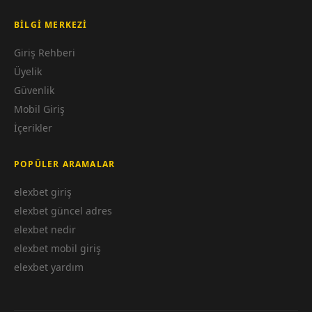
BILGI MERKEZI
Giriş Rehberi
Üyelik
Güvenlik
Mobil Giriş
İçerikler
POPÜLER ARAMALAR
elexbet giriş
elexbet güncel adres
elexbet nedir
elexbet mobil giriş
elexbet yardım