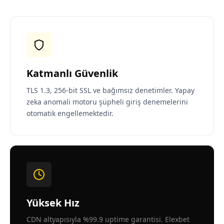
Katmanlı Güvenlik
TLS 1.3, 256-bit SSL ve bağımsız denetimler. Yapay
zeka anomali motoru şüpheli giriş denemelerini
otomatik engellemektedir.
Yüksek Hız
CDN altyapısıyla %99.9 uptime garantisi. Elexbet