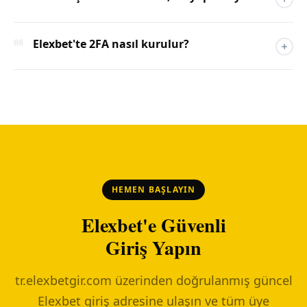
tüm özelliklere erişebilirsiniz.
adres üzerinden Kayıt Ol butonuna tıklayın, formu
doldurun ve e-posta veya SMS doğrulamasını
tamamlayın. Hesabınız hemen aktif olur ve hoş geldin
Elexbet giriş ekranındaki "Şifremi Unuttum"
08
Elexbet'te 2FA nasıl kurulur?
avantajlarına anında kavuşursunuz.
bağlantısına tıklayın. Üyelik e-posta adresinize
sıfırlama bağlantısı gönderilecektir. Bağlantı 15 dakika
geçerlidir. E-posta gelmezse spam klasörünüzü
Elexbet hesabınıza giriş yapın, sağ üstteki profil
kontrol edin; sorun devam ederse Elexbet canlı
menüsünden Güvenlik Ayarları'na gidin ve İki Faktörlü
desteğe başvurun.
Doğrulama seçeneğini aktif hale getirin. SMS veya
authenticator uygulama seçeneklerinden birini tercih
edin. SMS'e kıyasla authenticator uygulaması (Google,
Microsoft) SIM swap saldırılarına karşı çok daha
güvenlidir.
HEMEN BAŞLAYIN
Elexbet'e Güvenli
Giriş Yapın
tr.elexbetgir.com üzerinden doğrulanmış güncel
Elexbet giriş adresine ulaşın ve tüm üye