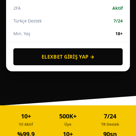
2FA
Aktif
Türkçe Destek
7/24
Min. Yaş
18+
ELEXBET GİRİŞ YAP →
10+
500K+
7/24
Yıl Aktif
Üye
TR Destek
%99.9
10+
90sn