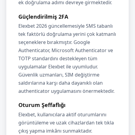
ek doğrulama adımı devreye girmektedir.
Güçlendirilmiş 2FA
Elexbet 2026 güncellemesiyle SMS tabanlı
tek faktörlü doğrulama yerini çok katmanlı
seçeneklere bırakmıştır. Google
Authenticator, Microsoft Authenticator ve
TOTP standardını destekleyen tüm
uygulamalar Elexbet ile uyumludur.
Güvenlik uzmanları, SIM değiştirme
saldırılarına karşı daha dayanıklı olan
authenticator uygulamasını önermektedir.
Oturum Şeffaflığı
Elexbet, kullanıcılara aktif oturumlarını
görüntüleme ve uzak cihazlardan tek tıkla
çıkış yapma imkânı sunmaktadır.