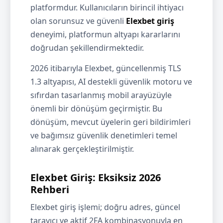
platformdur. Kullanıcıların birincil ihtiyacı
olan sorunsuz ve güvenli
Elexbet giriş
deneyimi, platformun altyapı kararlarını
doğrudan şekillendirmektedir.
2026 itibarıyla Elexbet, güncellenmiş TLS
1.3 altyapısı, AI destekli güvenlik motoru ve
sıfırdan tasarlanmış mobil arayüzüyle
önemli bir dönüşüm geçirmiştir. Bu
dönüşüm, mevcut üyelerin geri bildirimleri
ve bağımsız güvenlik denetimleri temel
alınarak gerçekleştirilmiştir.
Elexbet Giriş: Eksiksiz 2026
Rehberi
Elexbet giriş işlemi; doğru adres, güncel
tarayıcı ve aktif 2FA kombinasyonuyla en