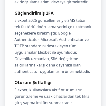
ek doğrulama adımı devreye girmektedir.
Güçlendirilmiş 2FA
Elexbet 2026 güncellemesiyle SMS tabanlı
tek faktörlü doğrulama yerini çok katmanlı
seçeneklere bırakmıştır. Google
Authenticator, Microsoft Authenticator ve
TOTP standardını destekleyen tüm
uygulamalar Elexbet ile uyumludur.
Güvenlik uzmanları, SIM değiştirme
saldırılarına karşı daha dayanıklı olan
authenticator uygulamasını önermektedir.
Oturum Şeffaflığı
Elexbet, kullanıcılara aktif oturumlarını
görüntüleme ve uzak cihazlardan tek tıkla
çıkış yapma imkânı sunmaktadır.