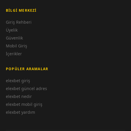
BILGI MERKEZI
Giriş Rehberi
Üyelik
Güvenlik
Mobil Giriş
İçerikler
POPÜLER ARAMALAR
elexbet giriş
elexbet güncel adres
elexbet nedir
elexbet mobil giriş
elexbet yardım