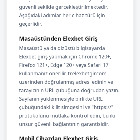
güvenli şekilde gerçekleştirilmektedir.
Aşağıdaki adımlar her cihaz türü için
geçerlidir.
Masaüstünden Elexbet Giriş
Masaüstü ya da dizüstü bilgisayarda
Elexbet giriş yapmak için Chrome 120+,
Firefox 121+, Edge 120+ veya Safari 17+
kullanmanız önerilir. tr.elexbetgir.com
üzerinden doğrulanmış adresi edinin ve
tarayıcının URL çubuğuna doğrudan yazın.
Sayfanın yüklenmesiyle birlikte URL
çubuğundaki kilit simgesini ve "https://"
protokolünü mutlaka kontrol edin; bu iki
unsur güvenli bağlantının garantisidir.
Mobil Cihazdan Elexbet Giriş