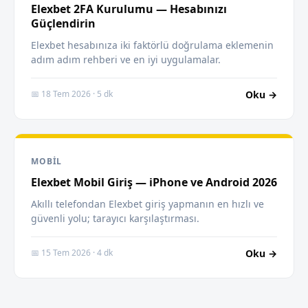
Elexbet 2FA Kurulumu — Hesabınızı
Güçlendirin
Elexbet hesabınıza iki faktörlü doğrulama eklemenin
adım adım rehberi ve en iyi uygulamalar.
Oku →
📅 18 Tem 2026 · 5 dk
MOBIL
Elexbet Mobil Giriş — iPhone ve Android 2026
Akıllı telefondan Elexbet giriş yapmanın en hızlı ve
güvenli yolu; tarayıcı karşılaştırması.
Oku →
📅 15 Tem 2026 · 4 dk