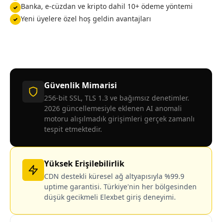
Banka, e-cüzdan ve kripto dahil 10+ ödeme yöntemi
✓
Yeni üyelere özel hoş geldin avantajları
✓
Güvenlik Mimarisi
256-bit SSL, TLS 1.3 ve bağımsız denetimler.
2026 güncellemesiyle eklenen AI anomali
motoru alışılmadık girişimleri gerçek zamanlı
tespit etmektedir.
Yüksek Erişilebilirlik
CDN destekli küresel ağ altyapısıyla %99.9
uptime garantisi. Türkiye'nin her bölgesinden
düşük gecikmeli Elexbet giriş deneyimi.