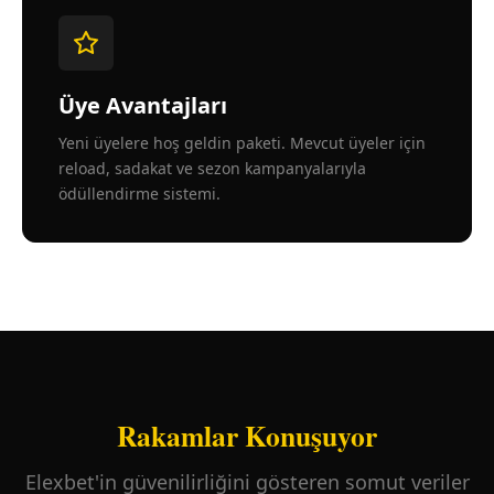
Üye Avantajları
Yeni üyelere hoş geldin paketi. Mevcut üyeler için
reload, sadakat ve sezon kampanyalarıyla
ödüllendirme sistemi.
Rakamlar Konuşuyor
Elexbet'in güvenilirliğini gösteren somut veriler