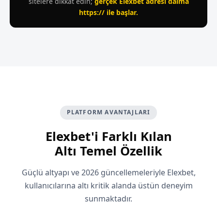
sitelere dikkat edin;
gerçek Elexbet adresi daima
https:// ile başlar.
PLATFORM AVANTAJLARI
Elexbet'i Farklı Kılan
Altı Temel Özellik
Güçlü altyapı ve 2026 güncellemeleriyle Elexbet,
kullanıcılarına altı kritik alanda üstün deneyim
sunmaktadır.