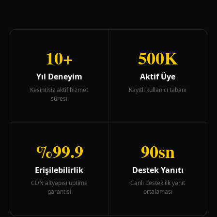
10+
500K
Yıl Deneyim
Aktif Üye
Kesintisiz aktif hizmet
Kayıtlı kullanıcı tabanı
süresi
%99.9
90sn
Erişilebilirlik
Destek Yanıtı
CDN altyapısı uptime
Canlı destek ilk yanıt
garantisi
ortalaması