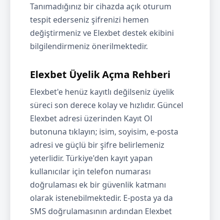
Tanımadığınız bir cihazda açık oturum
tespit ederseniz şifrenizi hemen
değiştirmeniz ve Elexbet destek ekibini
bilgilendirmeniz önerilmektedir.
Elexbet Üyelik Açma Rehberi
Elexbet'e henüz kayıtlı değilseniz üyelik
süreci son derece kolay ve hızlıdır. Güncel
Elexbet adresi üzerinden Kayıt Ol
butonuna tıklayın; isim, soyisim, e-posta
adresi ve güçlü bir şifre belirlemeniz
yeterlidir. Türkiye'den kayıt yapan
kullanıcılar için telefon numarası
doğrulaması ek bir güvenlik katmanı
olarak istenebilmektedir. E-posta ya da
SMS doğrulamasının ardından Elexbet