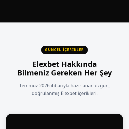
GÜNCEL İÇERIKLER
Elexbet Hakkında
Bilmeniz Gereken Her Şey
Temmuz 2026 itibarıyla hazırlanan özgün,
doğrulanmış Elexbet içerikleri.