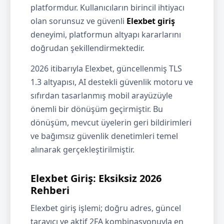
platformdur. Kullanıcıların birincil ihtiyacı
olan sorunsuz ve güvenli
Elexbet giriş
deneyimi, platformun altyapı kararlarını
doğrudan şekillendirmektedir.
2026 itibarıyla Elexbet, güncellenmiş TLS
1.3 altyapısı, AI destekli güvenlik motoru ve
sıfırdan tasarlanmış mobil arayüzüyle
önemli bir dönüşüm geçirmiştir. Bu
dönüşüm, mevcut üyelerin geri bildirimleri
ve bağımsız güvenlik denetimleri temel
alınarak gerçekleştirilmiştir.
Elexbet Giriş: Eksiksiz 2026
Rehberi
Elexbet giriş işlemi; doğru adres, güncel
tarayıcı ve aktif 2FA kombinasyonuyla en