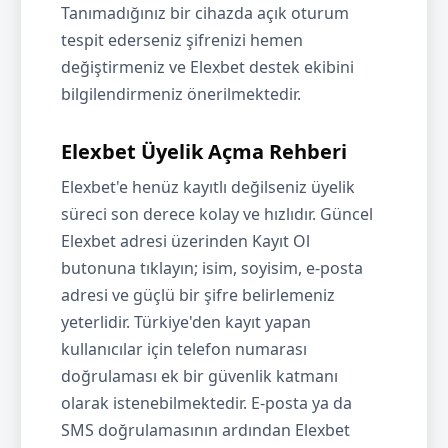
Tanımadığınız bir cihazda açık oturum
tespit ederseniz şifrenizi hemen
değiştirmeniz ve Elexbet destek ekibini
bilgilendirmeniz önerilmektedir.
Elexbet Üyelik Açma Rehberi
Elexbet'e henüz kayıtlı değilseniz üyelik
süreci son derece kolay ve hızlıdır. Güncel
Elexbet adresi üzerinden Kayıt Ol
butonuna tıklayın; isim, soyisim, e-posta
adresi ve güçlü bir şifre belirlemeniz
yeterlidir. Türkiye'den kayıt yapan
kullanıcılar için telefon numarası
doğrulaması ek bir güvenlik katmanı
olarak istenebilmektedir. E-posta ya da
SMS doğrulamasının ardından Elexbet