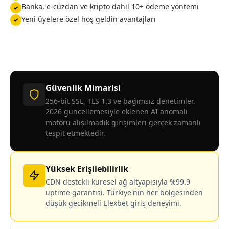
Banka, e-cüzdan ve kripto dahil 10+ ödeme yöntemi
✓
Yeni üyelere özel hoş geldin avantajları
✓
Güvenlik Mimarisi
256-bit SSL, TLS 1.3 ve bağımsız denetimler.
2026 güncellemesiyle eklenen AI anomali
motoru alışılmadık girişimleri gerçek zamanlı
tespit etmektedir.
Yüksek Erişilebilirlik
CDN destekli küresel ağ altyapısıyla %99.9
uptime garantisi. Türkiye'nin her bölgesinden
düşük gecikmeli Elexbet giriş deneyimi.