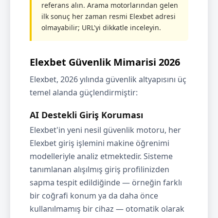
referans alın. Arama motorlarından gelen
ilk sonuç her zaman resmi Elexbet adresi
olmayabilir; URL'yi dikkatle inceleyin.
Elexbet Güvenlik Mimarisi 2026
Elexbet, 2026 yılında güvenlik altyapısını üç
temel alanda güçlendirmiştir:
AI Destekli Giriş Koruması
Elexbet'in yeni nesil güvenlik motoru, her
Elexbet giriş işlemini makine öğrenimi
modelleriyle analiz etmektedir. Sisteme
tanımlanan alışılmış giriş profilinizden
sapma tespit edildiğinde — örneğin farklı
bir coğrafi konum ya da daha önce
kullanılmamış bir cihaz — otomatik olarak