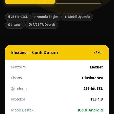
🔒 256-bit SSL
⚡ Anında Erişim
📱 Mobil Uyumlu
🌐 Lisanslı
🕐 7/24 TR Destek
Elexbet — Canlı Durum
Aktif
Platform
Elexbet
Lisans
Uluslararası
Şifreleme
256-bit SSL
Protokol
TLS 1.3
Mobil Destek
iOS & Android