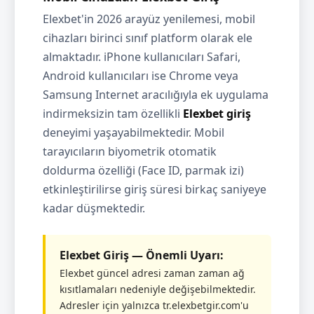
Elexbet'in 2026 arayüz yenilemesi, mobil
cihazları birinci sınıf platform olarak ele
almaktadır. iPhone kullanıcıları Safari,
Android kullanıcıları ise Chrome veya
Samsung Internet aracılığıyla ek uygulama
indirmeksizin tam özellikli
Elexbet giriş
deneyimi yaşayabilmektedir. Mobil
tarayıcıların biyometrik otomatik
doldurma özelliği (Face ID, parmak izi)
etkinleştirilirse giriş süresi birkaç saniyeye
kadar düşmektedir.
Elexbet Giriş — Önemli Uyarı:
Elexbet güncel adresi zaman zaman ağ
kısıtlamaları nedeniyle değişebilmektedir.
Adresler için yalnızca tr.elexbetgir.com'u