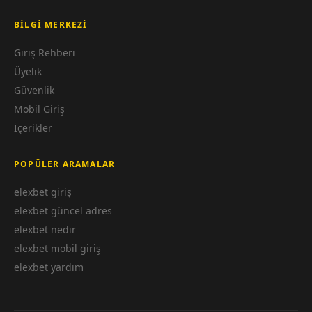
BILGI MERKEZI
Giriş Rehberi
Üyelik
Güvenlik
Mobil Giriş
İçerikler
POPÜLER ARAMALAR
elexbet giriş
elexbet güncel adres
elexbet nedir
elexbet mobil giriş
elexbet yardım