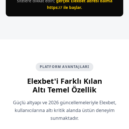
sitelere dikkat edin;
gerçek Elexbet adresi daima
https:// ile başlar.
PLATFORM AVANTAJLARI
Elexbet'i Farklı Kılan
Altı Temel Özellik
Güçlü altyapı ve 2026 güncellemeleriyle Elexbet,
kullanıcılarına altı kritik alanda üstün deneyim
sunmaktadır.