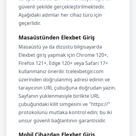
güvenli şekilde gerçekleştirilmektedir.
Aşağıdaki adımlar her cihaz türü için
geçerlidir.
Masaüstünden Elexbet Giriş
Masaüstü ya da dizüstü bilgisayarda
Elexbet giriş yapmak için Chrome 120+,
Firefox 121+, Edge 120+ veya Safari 17+
kullanmanız önerilir. tr.elexbetgir.com
üzerinden doğrulanmış adresi edinin ve
tarayıcının URL çubuğuna doğrudan yazın.
Sayfanın yüklenmesiyle birlikte URL
çubuğundaki kilit simgesini ve "https://"
protokolünü mutlaka kontrol edin; bu iki
unsur güvenli bağlantının garantisidir.
Mobil Cihazdan Elexbet Giriş