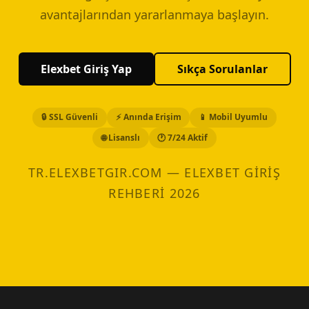
avantajlarından yararlanmaya başlayın.
Elexbet Giriş Yap
Sıkça Sorulanlar
🔒 SSL Güvenli
⚡ Anında Erişim
📱 Mobil Uyumlu
🌐 Lisanslı
🕐 7/24 Aktif
TR.ELEXBETGIR.COM — ELEXBET GİRİŞ
REHBERİ 2026