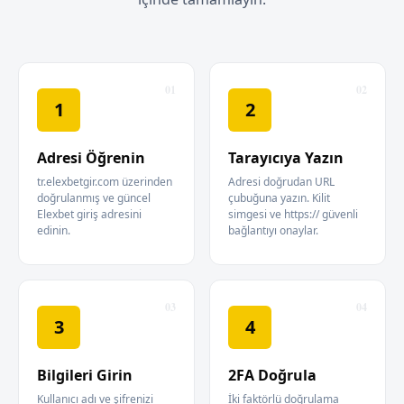
1
2
Adresi Öğrenin
Tarayıcıya Yazın
tr.elexbetgir.com üzerinden
Adresi doğrudan URL
doğrulanmış ve güncel
çubuğuna yazın. Kilit
Elexbet giriş adresini
simgesi ve https:// güvenli
edinin.
bağlantıyı onaylar.
3
4
Bilgileri Girin
2FA Doğrula
Kullanıcı adı ve şifrenizi
İki faktörlü doğrulama