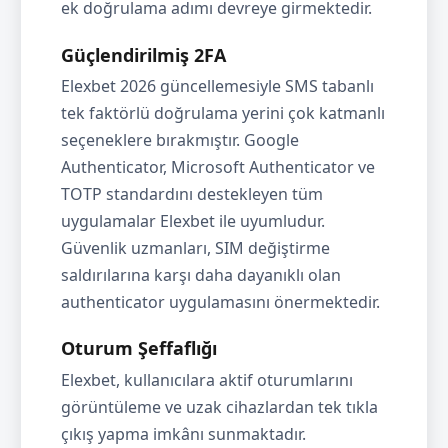
ek doğrulama adımı devreye girmektedir.
Güçlendirilmiş 2FA
Elexbet 2026 güncellemesiyle SMS tabanlı
tek faktörlü doğrulama yerini çok katmanlı
seçeneklere bırakmıştır. Google
Authenticator, Microsoft Authenticator ve
TOTP standardını destekleyen tüm
uygulamalar Elexbet ile uyumludur.
Güvenlik uzmanları, SIM değiştirme
saldırılarına karşı daha dayanıklı olan
authenticator uygulamasını önermektedir.
Oturum Şeffaflığı
Elexbet, kullanıcılara aktif oturumlarını
görüntüleme ve uzak cihazlardan tek tıkla
çıkış yapma imkânı sunmaktadır.