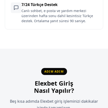
7/24 Türkçe Destek
Canlı sohbet, e-posta ve yardım merkezi
üzerinden hafta sonu dahil kesintisiz Türkçe
destek. Ortalama yanıt süresi 90 saniye.
ADIM ADIM
Elexbet Giriş
Nasıl Yapılır?
Beş kısa adımda Elexbet giriş işleminizi dakikalar
içinde tamamlayın.