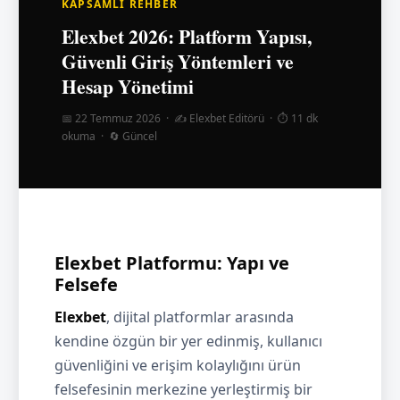
KAPSAMLI REHBER
Elexbet 2026: Platform Yapısı,
Güvenli Giriş Yöntemleri ve
Hesap Yönetimi
📅 22 Temmuz 2026 · ✍ Elexbet Editörü · ⏱ 11 dk
okuma · 🔄 Güncel
Elexbet Platformu: Yapı ve
Felsefe
Elexbet
, dijital platformlar arasında
kendine özgün bir yer edinmiş, kullanıcı
güvenliğini ve erişim kolaylığını ürün
felsefesinin merkezine yerleştirmiş bir