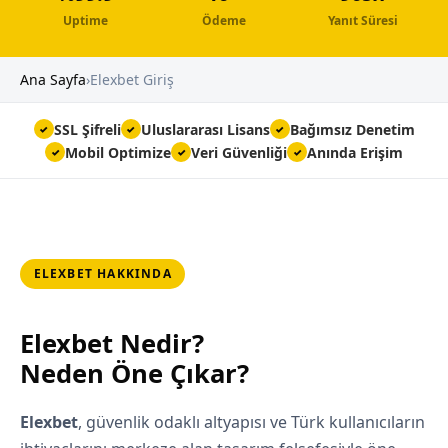
Uptime
Ödeme
Yanıt Süresi
Ana Sayfa
›
Elexbet Giriş
SSL Şifreli
Uluslararası Lisans
Bağımsız Denetim
✓
✓
✓
Mobil Optimize
Veri Güvenliği
Anında Erişim
✓
✓
✓
ELEXBET HAKKINDA
Elexbet Nedir?
Neden Öne Çıkar?
Elexbet
, güvenlik odaklı altyapısı ve Türk kullanıcıların