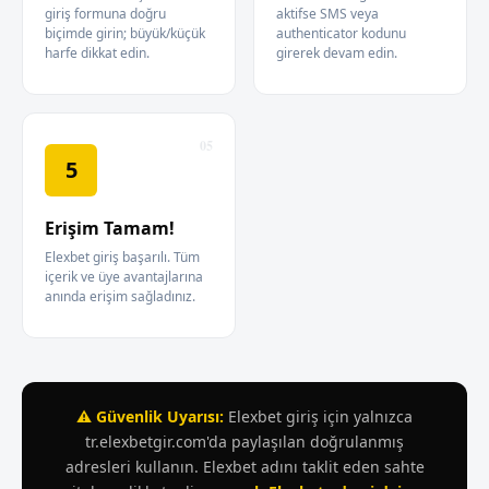
giriş formuna doğru
aktifse SMS veya
biçimde girin; büyük/küçük
authenticator kodunu
harfe dikkat edin.
girerek devam edin.
5
Erişim Tamam!
Elexbet giriş başarılı. Tüm
içerik ve üye avantajlarına
anında erişim sağladınız.
⚠ Güvenlik Uyarısı:
Elexbet giriş için yalnızca
tr.elexbetgir.com'da paylaşılan doğrulanmış
adresleri kullanın. Elexbet adını taklit eden sahte