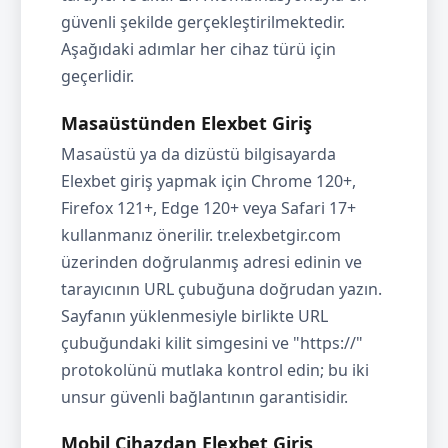
güvenli şekilde gerçekleştirilmektedir.
Aşağıdaki adımlar her cihaz türü için
geçerlidir.
Masaüstünden Elexbet Giriş
Masaüstü ya da dizüstü bilgisayarda
Elexbet giriş yapmak için Chrome 120+,
Firefox 121+, Edge 120+ veya Safari 17+
kullanmanız önerilir. tr.elexbetgir.com
üzerinden doğrulanmış adresi edinin ve
tarayıcının URL çubuğuna doğrudan yazın.
Sayfanın yüklenmesiyle birlikte URL
çubuğundaki kilit simgesini ve "https://"
protokolünü mutlaka kontrol edin; bu iki
unsur güvenli bağlantının garantisidir.
Mobil Cihazdan Elexbet Giriş