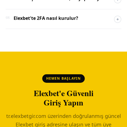
tüm özelliklere erişebilirsiniz.
adres üzerinden Kayıt Ol butonuna tıklayın, formu
doldurun ve e-posta veya SMS doğrulamasını
tamamlayın. Hesabınız hemen aktif olur ve hoş geldin
Elexbet giriş ekranındaki "Şifremi Unuttum"
08
Elexbet'te 2FA nasıl kurulur?
avantajlarına anında kavuşursunuz.
bağlantısına tıklayın. Üyelik e-posta adresinize
sıfırlama bağlantısı gönderilecektir. Bağlantı 15 dakika
geçerlidir. E-posta gelmezse spam klasörünüzü
Elexbet hesabınıza giriş yapın, sağ üstteki profil
kontrol edin; sorun devam ederse Elexbet canlı
menüsünden Güvenlik Ayarları'na gidin ve İki Faktörlü
desteğe başvurun.
Doğrulama seçeneğini aktif hale getirin. SMS veya
authenticator uygulama seçeneklerinden birini tercih
edin. SMS'e kıyasla authenticator uygulaması (Google,
Microsoft) SIM swap saldırılarına karşı çok daha
güvenlidir.
HEMEN BAŞLAYIN
Elexbet'e Güvenli
Giriş Yapın
tr.elexbetgir.com üzerinden doğrulanmış güncel
Elexbet giriş adresine ulaşın ve tüm üye