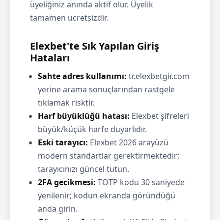
üyeliğiniz anında aktif olur. Üyelik
tamamen ücretsizdir.
Elexbet'te Sık Yapılan Giriş
Hataları
Sahte adres kullanımı:
tr.elexbetgir.com
yerine arama sonuçlarından rastgele
tıklamak risktir.
Harf büyüklüğü hatası:
Elexbet şifreleri
büyük/küçük harfe duyarlıdır.
Eski tarayıcı:
Elexbet 2026 arayüzü
modern standartlar gerektirmektedir;
tarayıcınızı güncel tutun.
2FA gecikmesi:
TOTP kodu 30 saniyede
yenilenir; kodun ekranda göründüğü
anda girin.