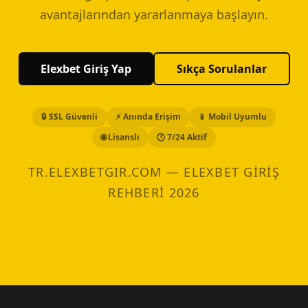
avantajlarından yararlanmaya başlayın.
Elexbet Giriş Yap
Sıkça Sorulanlar
🔒 SSL Güvenli
⚡ Anında Erişim
📱 Mobil Uyumlu
🌐 Lisanslı
🕐 7/24 Aktif
TR.ELEXBETGIR.COM — ELEXBET GİRİŞ
REHBERİ 2026