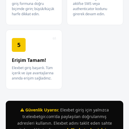
giriş formuna doğru
aktifse SMS veya
biçimde girin; büyük/küçük
authenticator kodunu
harfe dikkat edin.
girerek devam edin.
5
Erişim Tamam!
Elexbet giriş başarılı. Tüm
içerik ve üye avantajlarına
anında erişim sağladınız.
⚠ Güvenlik Uyarısı:
Elexbet giriş için yalnızca
tr.elexbetgir.com'da paylaşılan doğrulanmış
adresleri kullanın. Elexbet adını taklit eden sahte