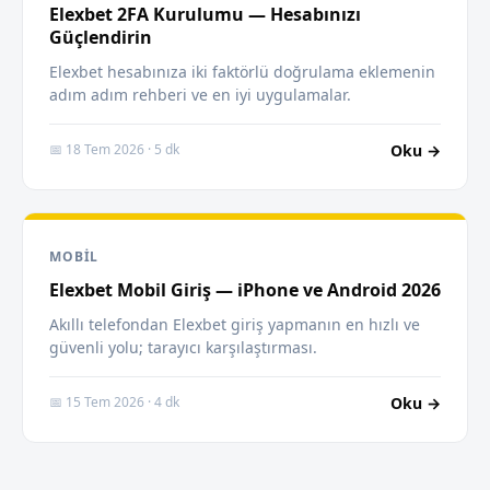
Elexbet 2FA Kurulumu — Hesabınızı
Güçlendirin
Elexbet hesabınıza iki faktörlü doğrulama eklemenin
adım adım rehberi ve en iyi uygulamalar.
Oku →
📅 18 Tem 2026 · 5 dk
MOBIL
Elexbet Mobil Giriş — iPhone ve Android 2026
Akıllı telefondan Elexbet giriş yapmanın en hızlı ve
güvenli yolu; tarayıcı karşılaştırması.
Oku →
📅 15 Tem 2026 · 4 dk