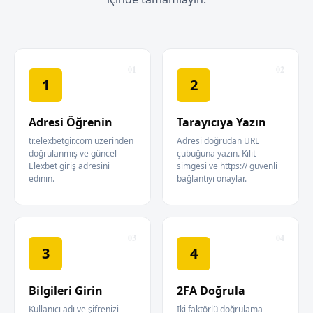
1
2
Adresi Öğrenin
Tarayıcıya Yazın
tr.elexbetgir.com üzerinden
Adresi doğrudan URL
doğrulanmış ve güncel
çubuğuna yazın. Kilit
Elexbet giriş adresini
simgesi ve https:// güvenli
edinin.
bağlantıyı onaylar.
3
4
Bilgileri Girin
2FA Doğrula
Kullanıcı adı ve şifrenizi
İki faktörlü doğrulama