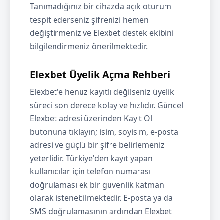
Tanımadığınız bir cihazda açık oturum
tespit ederseniz şifrenizi hemen
değiştirmeniz ve Elexbet destek ekibini
bilgilendirmeniz önerilmektedir.
Elexbet Üyelik Açma Rehberi
Elexbet'e henüz kayıtlı değilseniz üyelik
süreci son derece kolay ve hızlıdır. Güncel
Elexbet adresi üzerinden Kayıt Ol
butonuna tıklayın; isim, soyisim, e-posta
adresi ve güçlü bir şifre belirlemeniz
yeterlidir. Türkiye'den kayıt yapan
kullanıcılar için telefon numarası
doğrulaması ek bir güvenlik katmanı
olarak istenebilmektedir. E-posta ya da
SMS doğrulamasının ardından Elexbet