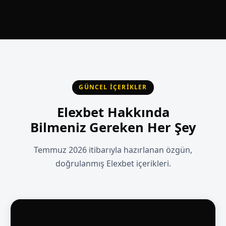
GÜNCEL İÇERIKLER
Elexbet Hakkında
Bilmeniz Gereken Her Şey
Temmuz 2026 itibarıyla hazırlanan özgün,
doğrulanmış Elexbet içerikleri.