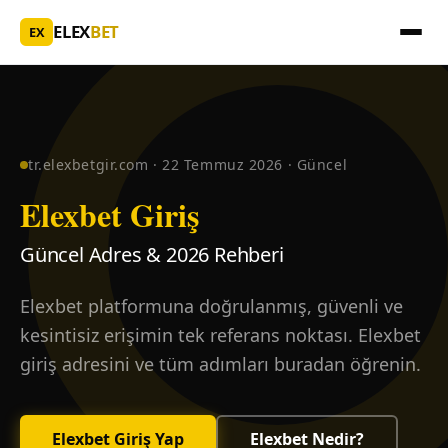
ELEX
BET
EX
tr.elexbetgir.com · 22 Temmuz 2026 · Güncel
Elexbet Giriş
Güncel Adres & 2026 Rehberi
Elexbet platformuna doğrulanmış, güvenli ve
kesintisiz erişimin tek referans noktası. Elexbet
giriş adresini ve tüm adımları buradan öğrenin.
Elexbet Giriş Yap
Elexbet Nedir?