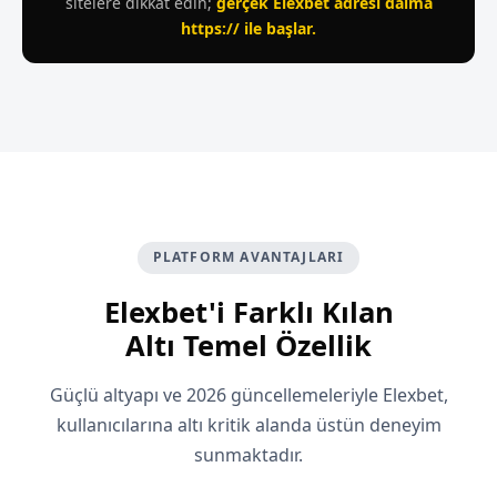
sitelere dikkat edin;
gerçek Elexbet adresi daima
https:// ile başlar.
PLATFORM AVANTAJLARI
Elexbet'i Farklı Kılan
Altı Temel Özellik
Güçlü altyapı ve 2026 güncellemeleriyle Elexbet,
kullanıcılarına altı kritik alanda üstün deneyim
sunmaktadır.