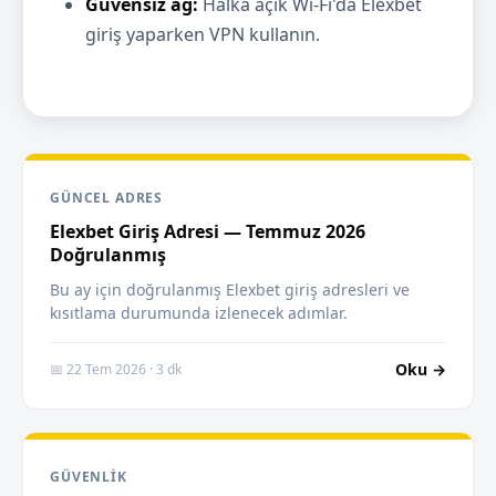
Güvensiz ağ:
Halka açık Wi-Fi'da Elexbet
giriş yaparken VPN kullanın.
GÜNCEL ADRES
Elexbet Giriş Adresi — Temmuz 2026
Doğrulanmış
Bu ay için doğrulanmış Elexbet giriş adresleri ve
kısıtlama durumunda izlenecek adımlar.
Oku →
📅 22 Tem 2026 · 3 dk
GÜVENLIK