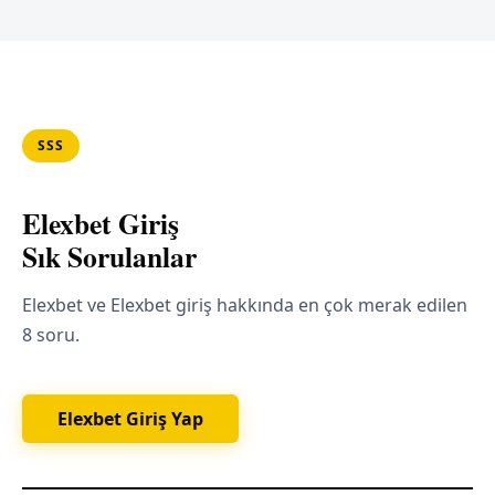
SSS
Elexbet Giriş
Sık Sorulanlar
Elexbet ve Elexbet giriş hakkında en çok merak edilen
8 soru.
Elexbet Giriş Yap