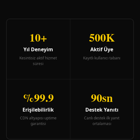
10+
500K
Yıl Deneyim
Aktif Üye
Kesintisiz aktif hizmet
Kayıtlı kullanıcı tabanı
süresi
%99.9
90sn
Erişilebilirlik
Destek Yanıtı
CDN altyapısı uptime
Canlı destek ilk yanıt
garantisi
ortalaması