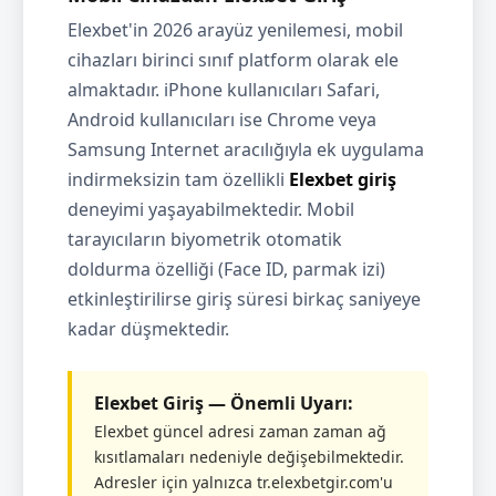
Elexbet'in 2026 arayüz yenilemesi, mobil
cihazları birinci sınıf platform olarak ele
almaktadır. iPhone kullanıcıları Safari,
Android kullanıcıları ise Chrome veya
Samsung Internet aracılığıyla ek uygulama
indirmeksizin tam özellikli
Elexbet giriş
deneyimi yaşayabilmektedir. Mobil
tarayıcıların biyometrik otomatik
doldurma özelliği (Face ID, parmak izi)
etkinleştirilirse giriş süresi birkaç saniyeye
kadar düşmektedir.
Elexbet Giriş — Önemli Uyarı:
Elexbet güncel adresi zaman zaman ağ
kısıtlamaları nedeniyle değişebilmektedir.
Adresler için yalnızca tr.elexbetgir.com'u