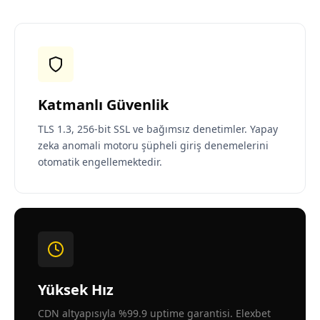
Katmanlı Güvenlik
TLS 1.3, 256-bit SSL ve bağımsız denetimler. Yapay
zeka anomali motoru şüpheli giriş denemelerini
otomatik engellemektedir.
Yüksek Hız
CDN altyapısıyla %99.9 uptime garantisi. Elexbet