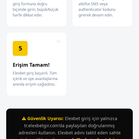
giriş formuna doğru
aktifse SMS veya
biçimde girin; büyük/küçük
authenticator kodunu
harfe dikkat edin.
girerek devam edin.
5
Erişim Tamam!
Elexbet giriş başarılı. Tüm
içerik ve üye avantajlarına
anında erişim sağladınız.
⚠ Güvenlik Uyarısı:
Elexbet giriş için yalnızca
tr.elexbetgir.com'da paylaşılan doğrulanmış
adresleri kullanın. Elexbet adını taklit eden sahte