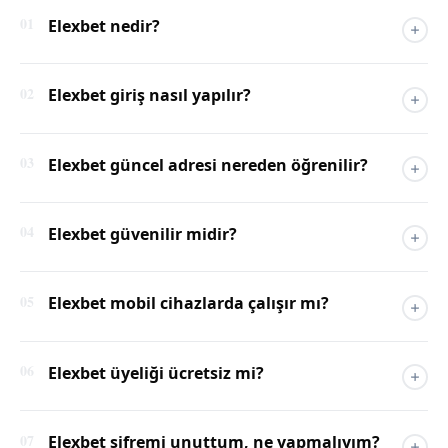
01
Elexbet nedir?
Elexbet, uluslararası lisans kapsamında faaliyet
02
Elexbet giriş nasıl yapılır?
gösteren, Türk kullanıcılara tam Türkçe arayüz ve 7/24
destek sunan dijital eğlence ve interaktif içerik
platformudur. Güvenlik odaklı altyapısı ve kesintisiz
tr.elexbetgir.com üzerinden doğrulanmış güncel
03
Elexbet güncel adresi nereden öğrenilir?
erişim altyapısıyla kullanıcı memnuniyetini öncelikli
Elexbet giriş adresini edinin. Adresi tarayıcınıza
hedef olarak benimseyen Elexbet, yıllar içinde güçlü
doğrudan yazın; URL'de kilit simgesi ve "https://"
bir üye tabanı oluşturmuştur.
olduğunu doğrulayın. Kullanıcı adı ve şifrenizi giriş
Elexbet güncel giriş adresi için tr.elexbetgir.com
04
Elexbet güvenilir midir?
formuna girin, Giriş butonuna tıklayın. 2FA aktifse
sayfasını düzenli olarak takip edin. Adres değişiklikleri
SMS ya da authenticator kodunuzu da girerek işlemi
anlık olarak güncellenmektedir. Arama motorlarından
tamamlayın.
ulaşılan sonuçlar her zaman resmi adres
Evet. Elexbet, uluslararası lisans çerçevesinde faaliyet
05
Elexbet mobil cihazlarda çalışır mı?
olmayabileceğinden, doğrulama için bu sayfayı
göstermekte olup bağımsız güvenlik denetimlerinden
kullanın ve adresi tarayıcınızda yer imi olarak
geçmektedir. 256-bit SSL şifreleme, TLS 1.3 protokolü
kaydedin.
ve yapay zeka destekli anomali tespiti, platformun
Evet. Elexbet'in 2026'da yenilenen duyarlı (responsive)
06
Elexbet üyeliği ücretsiz mi?
güvenlik standartlarını yüksek tutmaktadır.
arayüzü iOS ve Android'in tüm güncel sürümlerinde
sorunsuz çalışmaktadır. Ek uygulama indirmeye gerek
kalmadan mobil tarayıcıdan Elexbet giriş yapabilir,
Evet, Elexbet üyeliği tamamen ücretsizdir. Güncel
07
Elexbet şifremi unuttum, ne yapmalıyım?