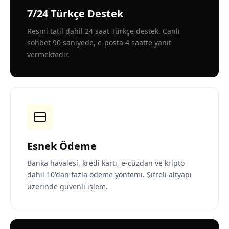
7/24 Türkçe Destek
Resmi tatil dahil 24 saat Türkçe destek. Canlı
sohbet 90 saniyede, e-posta 4 saatte yanıt
vermektedir.
Esnek Ödeme
Banka havalesi, kredi kartı, e-cüzdan ve kripto
dahil 10'dan fazla ödeme yöntemi. Şifreli altyapı
üzerinde güvenli işlem.