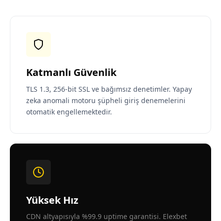
Katmanlı Güvenlik
TLS 1.3, 256-bit SSL ve bağımsız denetimler. Yapay
zeka anomali motoru şüpheli giriş denemelerini
otomatik engellemektedir.
Yüksek Hız
CDN altyapısıyla %99.9 uptime garantisi. Elexbet