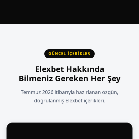
GÜNCEL İÇERIKLER
Elexbet Hakkında
Bilmeniz Gereken Her Şey
Temmuz 2026 itibarıyla hazırlanan özgün,
doğrulanmış Elexbet içerikleri.