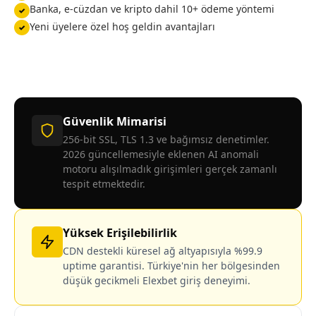
Banka, e-cüzdan ve kripto dahil 10+ ödeme yöntemi
✓
Yeni üyelere özel hoş geldin avantajları
✓
Güvenlik Mimarisi
256-bit SSL, TLS 1.3 ve bağımsız denetimler.
2026 güncellemesiyle eklenen AI anomali
motoru alışılmadık girişimleri gerçek zamanlı
tespit etmektedir.
Yüksek Erişilebilirlik
CDN destekli küresel ağ altyapısıyla %99.9
uptime garantisi. Türkiye'nin her bölgesinden
düşük gecikmeli Elexbet giriş deneyimi.