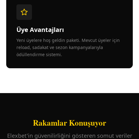
Üye Avantajları
Yeni üyelere hoş geldin paketi. Mevcut üyeler için
reload, sadakat ve sezon kampanyalarıyla
ödüllendirme sistemi.
Rakamlar Konuşuyor
Elexbet'in güvenilirliğini gösteren somut veriler