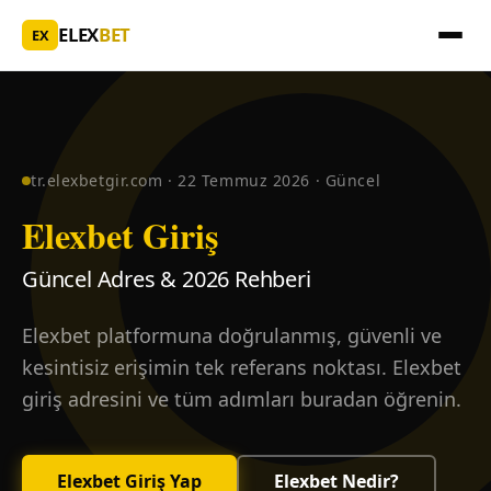
ELEX
BET
EX
tr.elexbetgir.com · 22 Temmuz 2026 · Güncel
Elexbet Giriş
Güncel Adres & 2026 Rehberi
Elexbet platformuna doğrulanmış, güvenli ve
kesintisiz erişimin tek referans noktası. Elexbet
giriş adresini ve tüm adımları buradan öğrenin.
Elexbet Giriş Yap
Elexbet Nedir?