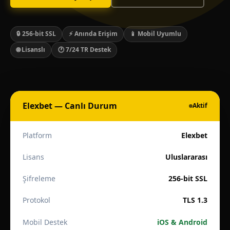
🔒 256-bit SSL
⚡ Anında Erişim
📱 Mobil Uyumlu
🌐 Lisanslı
🕐 7/24 TR Destek
Elexbet — Canlı Durum
Aktif
Platform
Elexbet
Lisans
Uluslararası
Şifreleme
256-bit SSL
Protokol
TLS 1.3
Mobil Destek
iOS & Android