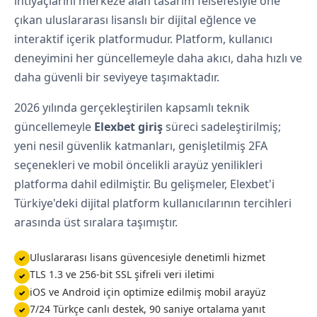
ihtiyaçlarını merkeze alan tasarım felsefesiyle öne
çıkan uluslararası lisanslı bir dijital eğlence ve
interaktif içerik platformudur. Platform, kullanıcı
deneyimini her güncellemeyle daha akıcı, daha hızlı ve
daha güvenli bir seviyeye taşımaktadır.
2026 yılında gerçekleştirilen kapsamlı teknik
güncellemeyle
Elexbet giriş
süreci sadeleştirilmiş;
yeni nesil güvenlik katmanları, genişletilmiş 2FA
seçenekleri ve mobil öncelikli arayüz yenilikleri
platforma dahil edilmiştir. Bu gelişmeler, Elexbet'i
Türkiye'deki dijital platform kullanıcılarının tercihleri
arasında üst sıralara taşımıştır.
Uluslararası lisans güvencesiyle denetimli hizmet
✓
TLS 1.3 ve 256-bit SSL şifreli veri iletimi
✓
iOS ve Android için optimize edilmiş mobil arayüz
✓
7/24 Türkçe canlı destek, 90 saniye ortalama yanıt
✓