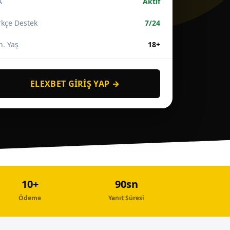
A
Aktif
rkçe Destek
7/24
n. Yaş
18+
ELEXBET GİRİŞ YAP →
10+
90sn
Ödeme
Yanıt Süresi