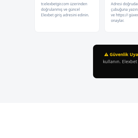
tr.elexbetgir.com üzerinden
Adresi doğruda
doğrulanmış ve güncel
çubuğuna yazın. 
Elexbet giriş adresini edinin.
ve https:// güve
onaylar.
⚠ Güvenlik Uyar
kullanın. Elexbet