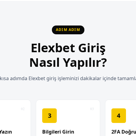
ADIM ADIM
Elexbet Giriş
Nasıl Yapılır?
kısa adımda Elexbet giriş işleminizi dakikalar içinde tamaml
3
4
 Yazın
Bilgileri Girin
2FA Doğru