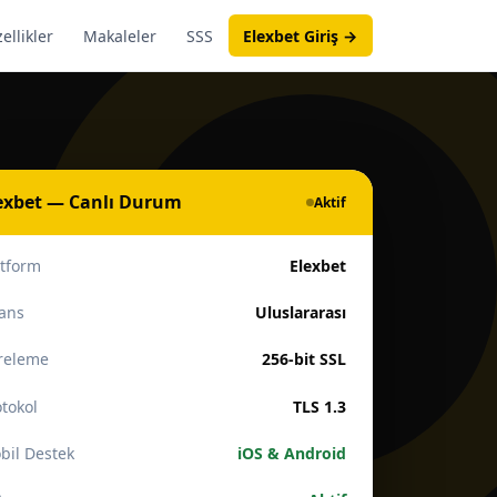
ellikler
Makaleler
SSS
Elexbet Giriş →
exbet — Canlı Durum
Aktif
atform
Elexbet
sans
Uluslararası
freleme
256-bit SSL
otokol
TLS 1.3
bil Destek
iOS & Android