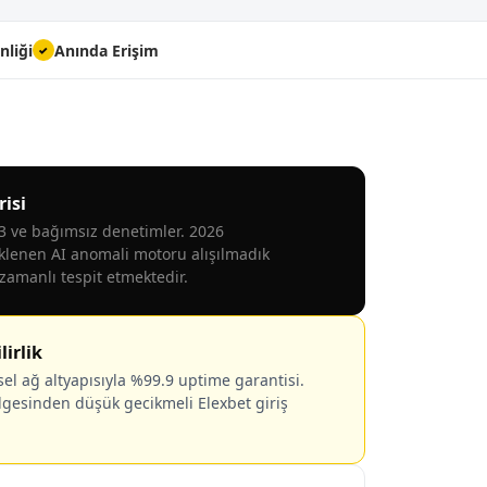
nliği
Anında Erişim
✓
isi
.3 ve bağımsız denetimler. 2026
klenen AI anomali motoru alışılmadık
 zamanlı tespit etmektedir.
lirlik
el ağ altyapısıyla %99.9 uptime garantisi.
lgesinden düşük gecikmeli Elexbet giriş