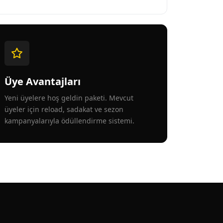
Üye Avantajları
Yeni üyelere hoş geldin paketi. Mevcut
üyeler için reload, sadakat ve sezon
kampanyalarıyla ödüllendirme sistemi.