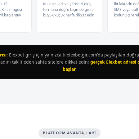
n URL
Kullanıcı adı ve şifrenizi giriş
İki faktörlü d
Kilit simgesi
formuna doğru biçimde girin;
SMS veya auth
nli bağlantıyı
büyük/küçük harfe dikkat edin.
kodunu girere
ısı:
Elexbet giriş için yalnızca tr.elexbetgir.com'da paylaşılan doğr
 adını taklit eden sahte sitelere dikkat edin;
gerçek Elexbet adresi d
başlar.
PLATFORM AVANTAJLARI