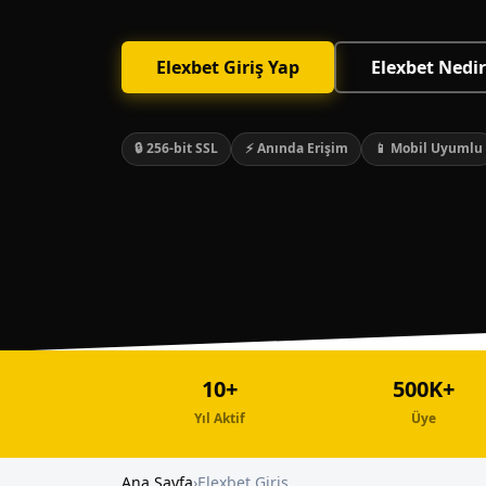
Elexbet Giriş Yap
Elexbet Nedir
🔒 256-bit SSL
⚡ Anında Erişim
📱 Mobil Uyumlu
10+
500K+
Yıl Aktif
Üye
Ana Sayfa
›
Elexbet Giriş