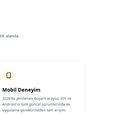
itik alanda
Mobil Deneyim
2026'da yenilenen duyarlı arayüz; iOS ve
Android'in tüm güncel sürümlerinde ek
uygulama gerektirmeden tam erişim.