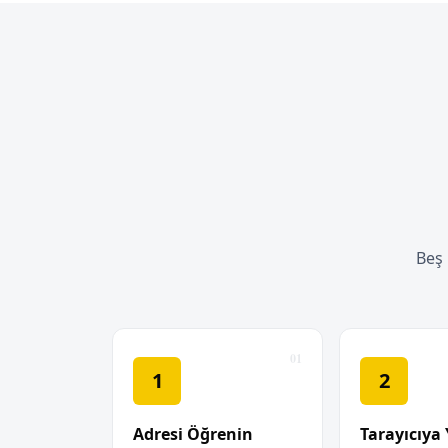
Beş 
1
2
Adresi Öğrenin
Tarayıcıya