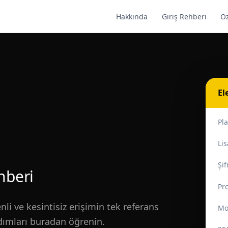
Hakkında
Giriş Rehberi
Öz
El
Pl
Li
Şi
hberi
Pr
i ve kesintisiz erişimin tek referans
Mo
adımları buradan öğrenin.