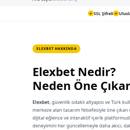
SSL Şifreli
Ulusl
✓
✓
ELEXBET HAKKINDA
Elexbet Nedir?
Neden Öne Çıkar
Elexbet
, güvenlik odaklı altyapısı ve Türk kull
merkeze alan tasarım felsefesiyle öne çıkan ul
dijital eğlence ve interaktif içerik platformud
deneyimini her güncellemeyle daha akıcı, dah