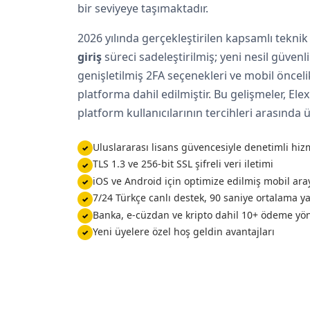
bir seviyeye taşımaktadır.
2026 yılında gerçekleştirilen kapsamlı tekni
giriş
süreci sadeleştirilmiş; yeni nesil güvenl
genişletilmiş 2FA seçenekleri ve mobil öncelik
platforma dahil edilmiştir. Bu gelişmeler, Elexb
platform kullanıcılarının tercihleri arasında üs
Uluslararası lisans güvencesiyle denetimli hiz
✓
TLS 1.3 ve 256-bit SSL şifreli veri iletimi
✓
iOS ve Android için optimize edilmiş mobil ara
✓
7/24 Türkçe canlı destek, 90 saniye ortalama ya
✓
Banka, e-cüzdan ve kripto dahil 10+ ödeme yö
✓
Yeni üyelere özel hoş geldin avantajları
✓