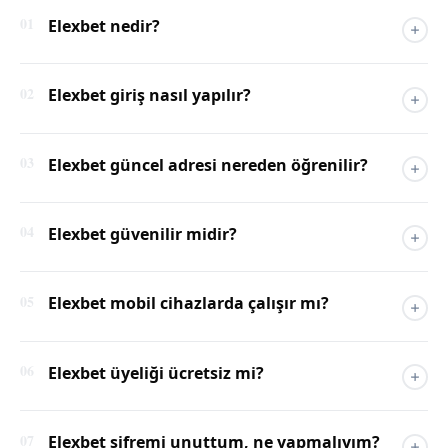
01
Elexbet nedir?
Elexbet, uluslararası lisans kapsamında faaliyet
02
Elexbet giriş nasıl yapılır?
gösteren, Türk kullanıcılara tam Türkçe arayüz ve 7/24
destek sunan dijital eğlence ve interaktif içerik
platformudur. Güvenlik odaklı altyapısı ve kesintisiz
tr.elexbetgir.com üzerinden doğrulanmış güncel
03
Elexbet güncel adresi nereden öğrenilir?
erişim altyapısıyla kullanıcı memnuniyetini öncelikli
Elexbet giriş adresini edinin. Adresi tarayıcınıza
hedef olarak benimseyen Elexbet, yıllar içinde güçlü
doğrudan yazın; URL'de kilit simgesi ve "https://"
bir üye tabanı oluşturmuştur.
olduğunu doğrulayın. Kullanıcı adı ve şifrenizi giriş
Elexbet güncel giriş adresi için tr.elexbetgir.com
04
Elexbet güvenilir midir?
formuna girin, Giriş butonuna tıklayın. 2FA aktifse
sayfasını düzenli olarak takip edin. Adres değişiklikleri
SMS ya da authenticator kodunuzu da girerek işlemi
anlık olarak güncellenmektedir. Arama motorlarından
tamamlayın.
ulaşılan sonuçlar her zaman resmi adres
Evet. Elexbet, uluslararası lisans çerçevesinde faaliyet
05
Elexbet mobil cihazlarda çalışır mı?
olmayabileceğinden, doğrulama için bu sayfayı
göstermekte olup bağımsız güvenlik denetimlerinden
kullanın ve adresi tarayıcınızda yer imi olarak
geçmektedir. 256-bit SSL şifreleme, TLS 1.3 protokolü
kaydedin.
ve yapay zeka destekli anomali tespiti, platformun
Evet. Elexbet'in 2026'da yenilenen duyarlı (responsive)
06
Elexbet üyeliği ücretsiz mi?
güvenlik standartlarını yüksek tutmaktadır.
arayüzü iOS ve Android'in tüm güncel sürümlerinde
sorunsuz çalışmaktadır. Ek uygulama indirmeye gerek
kalmadan mobil tarayıcıdan Elexbet giriş yapabilir,
Evet, Elexbet üyeliği tamamen ücretsizdir. Güncel
07
Elexbet şifremi unuttum, ne yapmalıyım?