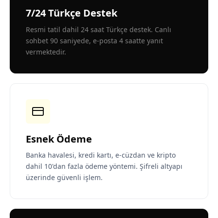
7/24 Türkçe Destek
Resmi tatil dahil 24 saat Türkçe destek. Canlı
sohbet 90 saniyede, e-posta 4 saatte yanıt
vermektedir.
Esnek Ödeme
Banka havalesi, kredi kartı, e-cüzdan ve kripto
dahil 10'dan fazla ödeme yöntemi. Şifreli altyapı
üzerinde güvenli işlem.