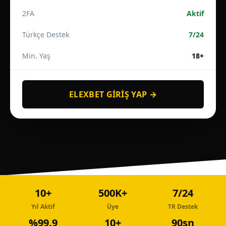
2FA
Aktif
Türkçe Destek
7/24
Min. Yaş
18+
ELEXBET GİRİŞ YAP →
10+
500K+
7/24
Yıl Aktif
Üye
TR Destek
%99.9
10+
90sn