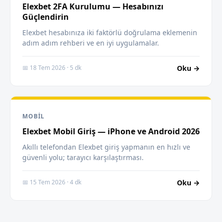
Elexbet 2FA Kurulumu — Hesabınızı
Güçlendirin
Elexbet hesabınıza iki faktörlü doğrulama eklemenin
adım adım rehberi ve en iyi uygulamalar.
Oku →
📅 18 Tem 2026 · 5 dk
MOBIL
Elexbet Mobil Giriş — iPhone ve Android 2026
Akıllı telefondan Elexbet giriş yapmanın en hızlı ve
güvenli yolu; tarayıcı karşılaştırması.
Oku →
📅 15 Tem 2026 · 4 dk