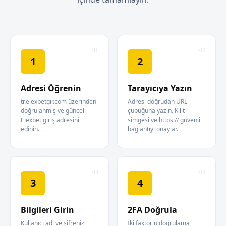
1
2
Adresi Öğrenin
Tarayıcıya Yazın
tr.elexbetgir.com üzerinden
Adresi doğrudan URL
doğrulanmış ve güncel
çubuğuna yazın. Kilit
Elexbet giriş adresini
simgesi ve https:// güvenli
edinin.
bağlantıyı onaylar.
3
4
Bilgileri Girin
2FA Doğrula
Kullanıcı adı ve şifrenizi
İki faktörlü doğrulama