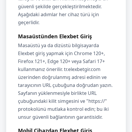
güvenli şekilde gerçekleştirilmektedir.
Aşağıdaki adımlar her cihaz türü için
geçerlidir.
Masaüstünden Elexbet Giriş
Masaüstü ya da dizüstü bilgisayarda
Elexbet giriş yapmak için Chrome 120+,
Firefox 121+, Edge 120+ veya Safari 17+
kullanmanız önerilir. tr.elexbetgir.com
üzerinden doğrulanmış adresi edinin ve
tarayıcının URL çubuğuna doğrudan yazın.
Sayfanın yüklenmesiyle birlikte URL
çubuğundaki kilit simgesini ve "https://"
protokolünü mutlaka kontrol edin; bu iki
unsur güvenli bağlantının garantisidir.
Mobil Cihazdan Elexbet Giriş