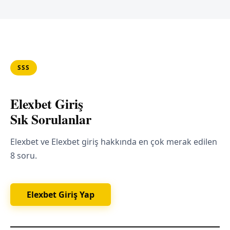
SSS
Elexbet Giriş
Sık Sorulanlar
Elexbet ve Elexbet giriş hakkında en çok merak edilen
8 soru.
Elexbet Giriş Yap