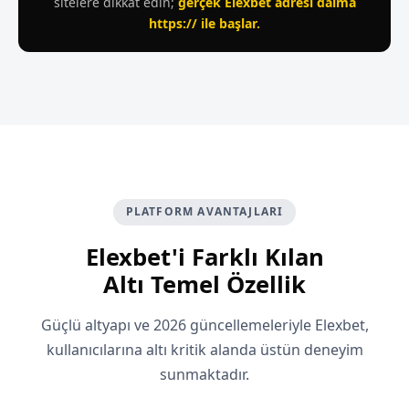
sitelere dikkat edin;
gerçek Elexbet adresi daima
https:// ile başlar.
PLATFORM AVANTAJLARI
Elexbet'i Farklı Kılan
Altı Temel Özellik
Güçlü altyapı ve 2026 güncellemeleriyle Elexbet,
kullanıcılarına altı kritik alanda üstün deneyim
sunmaktadır.