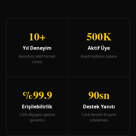
10+
500K
Yıl Deneyim
Aktif Üye
Kesintisiz aktif hizmet
Kayıtlı kullanıcı tabanı
süresi
%99.9
90sn
Erişilebilirlik
Destek Yanıtı
CDN altyapısı uptime
Canlı destek ilk yanıt
garantisi
ortalaması