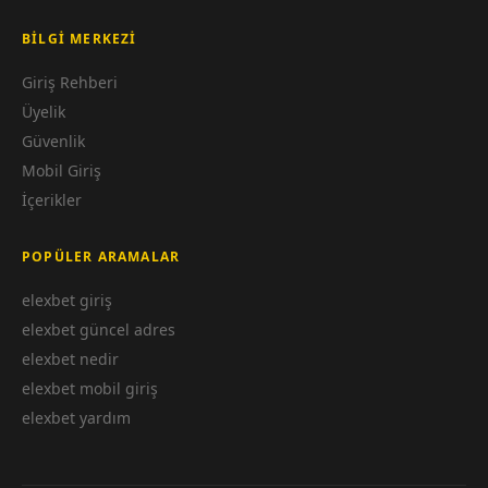
BILGI MERKEZI
Giriş Rehberi
Üyelik
Güvenlik
Mobil Giriş
İçerikler
POPÜLER ARAMALAR
elexbet giriş
elexbet güncel adres
elexbet nedir
elexbet mobil giriş
elexbet yardım