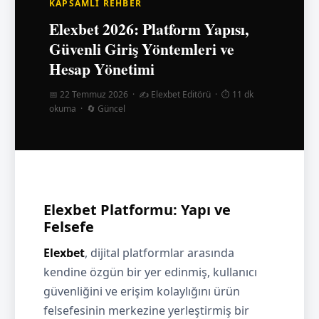
KAPSAMLI REHBER
Elexbet 2026: Platform Yapısı,
Güvenli Giriş Yöntemleri ve
Hesap Yönetimi
📅 22 Temmuz 2026 · ✍ Elexbet Editörü · ⏱ 11 dk
okuma · 🔄 Güncel
Elexbet Platformu: Yapı ve
Felsefe
Elexbet
, dijital platformlar arasında
kendine özgün bir yer edinmiş, kullanıcı
güvenliğini ve erişim kolaylığını ürün
felsefesinin merkezine yerleştirmiş bir