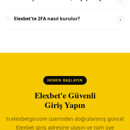
tüm özelliklere erişebilirsiniz.
adres üzerinden Kayıt Ol butonuna tıklayın, formu
doldurun ve e-posta veya SMS doğrulamasını
tamamlayın. Hesabınız hemen aktif olur ve hoş geldin
Elexbet giriş ekranındaki "Şifremi Unuttum"
08
Elexbet'te 2FA nasıl kurulur?
avantajlarına anında kavuşursunuz.
bağlantısına tıklayın. Üyelik e-posta adresinize
sıfırlama bağlantısı gönderilecektir. Bağlantı 15 dakika
geçerlidir. E-posta gelmezse spam klasörünüzü
Elexbet hesabınıza giriş yapın, sağ üstteki profil
kontrol edin; sorun devam ederse Elexbet canlı
menüsünden Güvenlik Ayarları'na gidin ve İki Faktörlü
desteğe başvurun.
Doğrulama seçeneğini aktif hale getirin. SMS veya
authenticator uygulama seçeneklerinden birini tercih
edin. SMS'e kıyasla authenticator uygulaması (Google,
Microsoft) SIM swap saldırılarına karşı çok daha
güvenlidir.
HEMEN BAŞLAYIN
Elexbet'e Güvenli
Giriş Yapın
tr.elexbetgir.com üzerinden doğrulanmış güncel
Elexbet giriş adresine ulaşın ve tüm üye