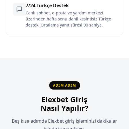
7/24 Türkçe Destek
Canlı sohbet, e-posta ve yardım merkezi
üzerinden hafta sonu dahil kesintisiz Türkçe
destek. Ortalama yanıt süresi 90 saniye.
ADIM ADIM
Elexbet Giriş
Nasıl Yapılır?
Beş kısa adımda Elexbet giriş işleminizi dakikalar
içinde tamamlayın.