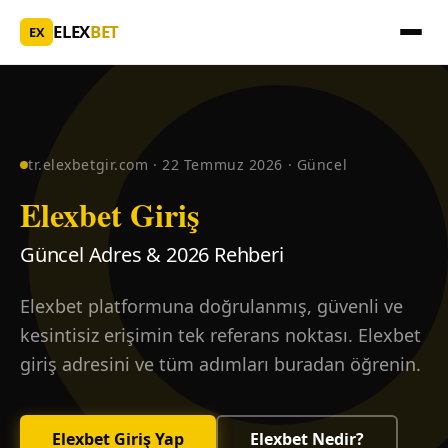
ELEX
BET
EX
tr.elexbetgir.com · 22 Temmuz 2026 · Güncel
Elexbet Giriş
Güncel Adres & 2026 Rehberi
Elexbet platformuna doğrulanmış, güvenli ve
kesintisiz erişimin tek referans noktası. Elexbet
giriş adresini ve tüm adımları buradan öğrenin.
Elexbet Giriş Yap
Elexbet Nedir?