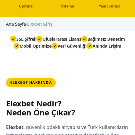
Uptime
Ödeme
Yanıt Süresi
Ana Sayfa
›
Elexbet Giriş
SSL Şifreli
Uluslararası Lisans
Bağımsız Denetim
✓
✓
✓
Mobil Optimize
Veri Güvenliği
Anında Erişim
✓
✓
✓
ELEXBET HAKKINDA
Elexbet Nedir?
Neden Öne Çıkar?
Elexbet
, güvenlik odaklı altyapısı ve Türk kullanıcıların