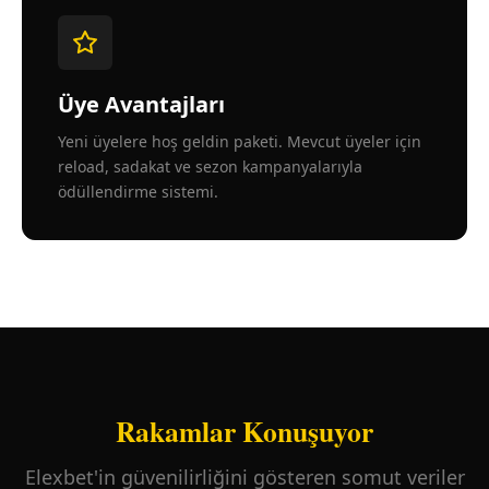
Üye Avantajları
Yeni üyelere hoş geldin paketi. Mevcut üyeler için
reload, sadakat ve sezon kampanyalarıyla
ödüllendirme sistemi.
Rakamlar Konuşuyor
Elexbet'in güvenilirliğini gösteren somut veriler