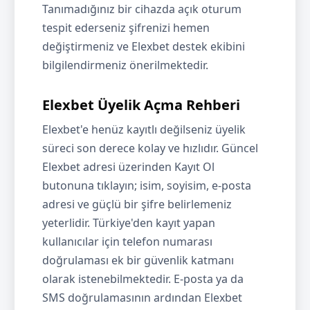
Tanımadığınız bir cihazda açık oturum
tespit ederseniz şifrenizi hemen
değiştirmeniz ve Elexbet destek ekibini
bilgilendirmeniz önerilmektedir.
Elexbet Üyelik Açma Rehberi
Elexbet'e henüz kayıtlı değilseniz üyelik
süreci son derece kolay ve hızlıdır. Güncel
Elexbet adresi üzerinden Kayıt Ol
butonuna tıklayın; isim, soyisim, e-posta
adresi ve güçlü bir şifre belirlemeniz
yeterlidir. Türkiye'den kayıt yapan
kullanıcılar için telefon numarası
doğrulaması ek bir güvenlik katmanı
olarak istenebilmektedir. E-posta ya da
SMS doğrulamasının ardından Elexbet