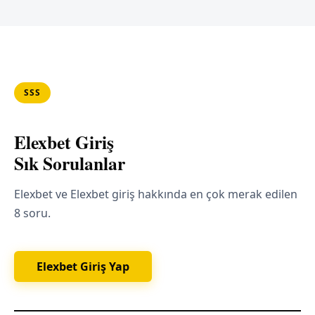
SSS
Elexbet Giriş
Sık Sorulanlar
Elexbet ve Elexbet giriş hakkında en çok merak edilen
8 soru.
Elexbet Giriş Yap