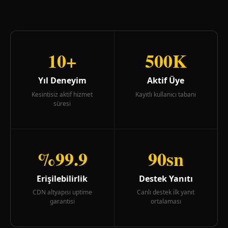
10+
500K
Yıl Deneyim
Aktif Üye
Kesintisiz aktif hizmet
Kayıtlı kullanıcı tabanı
süresi
%99.9
90sn
Erişilebilirlik
Destek Yanıtı
CDN altyapısı uptime
Canlı destek ilk yanıt
garantisi
ortalaması