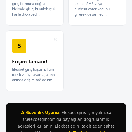
giriş formuna doğru
aktifse SMS veya
biçimde girin; büyük/küçük
authenticator kodunu
harfe dikkat edin.
girerek devam edin.
5
Erişim Tamam!
Elexbet giriş başarılı. Tüm
içerik ve üye avantajlarına
anında erişim sağladınız.
⚠ Güvenlik Uyarısı:
Elexbet giriş için yalnızca
tr.elexbetgir.com'da paylaşılan doğrulanmış
adresleri kullanın. Elexbet adını taklit eden sahte