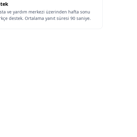
stek
osta ve yardım merkezi üzerinden hafta sonu
ürkçe destek. Ortalama yanıt süresi 90 saniye.