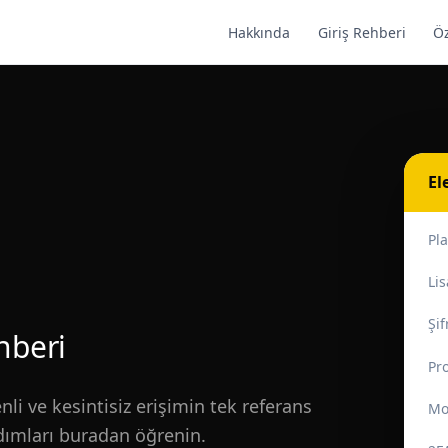
Hakkında
Giriş Rehberi
Öz
El
Pl
Li
Şi
hberi
Pr
i ve kesintisiz erişimin tek referans
Mo
adımları buradan öğrenin.