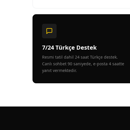
7/24 Türkçe Destek
Resmi tatil dahil 24 saat Türkçe destek.
Canlı sohbet 90 saniyede, e-posta 4 saatte
yanıt vermektedir.