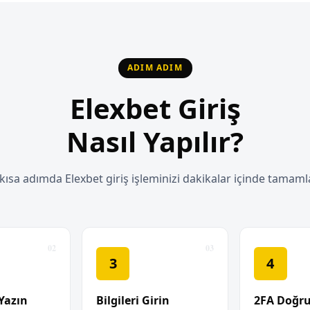
ADIM ADIM
Elexbet Giriş
Nasıl Yapılır?
kısa adımda Elexbet giriş işleminizi dakikalar içinde tamaml
3
4
 Yazın
Bilgileri Girin
2FA Doğru