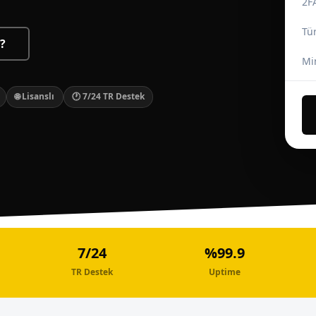
2F
Tü
?
Mi
🌐 Lisanslı
🕐 7/24 TR Destek
7/24
%99.9
TR Destek
Uptime