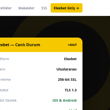
ellikler
Makaleler
SSS
Elexbet Giriş →
exbet — Canlı Durum
Aktif
atform
Elexbet
sans
Uluslararası
freleme
256-bit SSL
otokol
TLS 1.3
bil Destek
iOS & Android