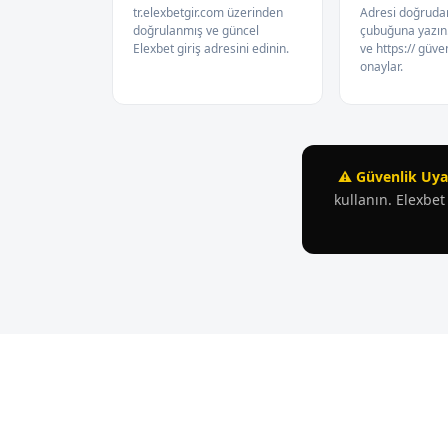
tr.elexbetgir.com üzerinden
Adresi doğruda
doğrulanmış ve güncel
çubuğuna yazın. 
Elexbet giriş adresini edinin.
ve https:// güve
onaylar.
⚠ Güvenlik Uyar
kullanın. Elexbet