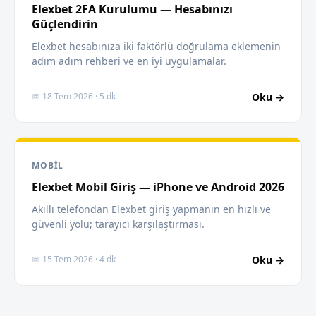
Elexbet 2FA Kurulumu — Hesabınızı
Güçlendirin
Elexbet hesabınıza iki faktörlü doğrulama eklemenin
adım adım rehberi ve en iyi uygulamalar.
Oku →
📅 18 Tem 2026 · 5 dk
MOBIL
Elexbet Mobil Giriş — iPhone ve Android 2026
Akıllı telefondan Elexbet giriş yapmanın en hızlı ve
güvenli yolu; tarayıcı karşılaştırması.
Oku →
📅 15 Tem 2026 · 4 dk