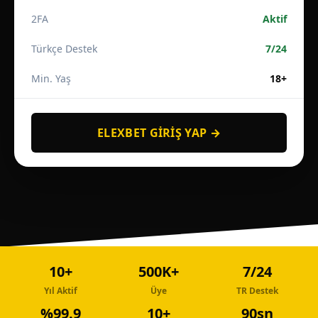
2FA
Aktif
Türkçe Destek
7/24
Min. Yaş
18+
ELEXBET GİRİŞ YAP →
10+
500K+
7/24
Yıl Aktif
Üye
TR Destek
%99.9
10+
90sn