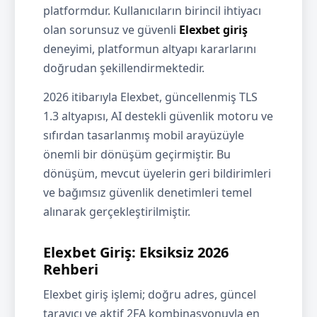
platformdur. Kullanıcıların birincil ihtiyacı
olan sorunsuz ve güvenli
Elexbet giriş
deneyimi, platformun altyapı kararlarını
doğrudan şekillendirmektedir.
2026 itibarıyla Elexbet, güncellenmiş TLS
1.3 altyapısı, AI destekli güvenlik motoru ve
sıfırdan tasarlanmış mobil arayüzüyle
önemli bir dönüşüm geçirmiştir. Bu
dönüşüm, mevcut üyelerin geri bildirimleri
ve bağımsız güvenlik denetimleri temel
alınarak gerçekleştirilmiştir.
Elexbet Giriş: Eksiksiz 2026
Rehberi
Elexbet giriş işlemi; doğru adres, güncel
tarayıcı ve aktif 2FA kombinasyonuyla en