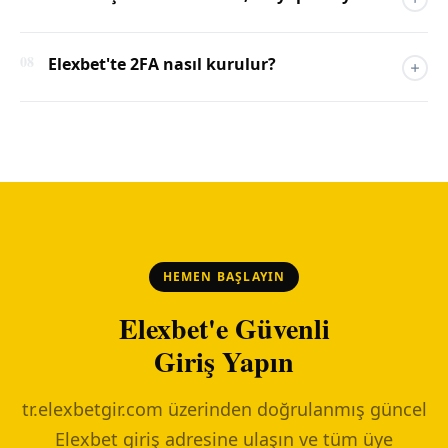
tüm özelliklere erişebilirsiniz.
adres üzerinden Kayıt Ol butonuna tıklayın, formu
doldurun ve e-posta veya SMS doğrulamasını
tamamlayın. Hesabınız hemen aktif olur ve hoş geldin
Elexbet giriş ekranındaki "Şifremi Unuttum"
08
Elexbet'te 2FA nasıl kurulur?
avantajlarına anında kavuşursunuz.
bağlantısına tıklayın. Üyelik e-posta adresinize
sıfırlama bağlantısı gönderilecektir. Bağlantı 15 dakika
geçerlidir. E-posta gelmezse spam klasörünüzü
Elexbet hesabınıza giriş yapın, sağ üstteki profil
kontrol edin; sorun devam ederse Elexbet canlı
menüsünden Güvenlik Ayarları'na gidin ve İki Faktörlü
desteğe başvurun.
Doğrulama seçeneğini aktif hale getirin. SMS veya
authenticator uygulama seçeneklerinden birini tercih
edin. SMS'e kıyasla authenticator uygulaması (Google,
Microsoft) SIM swap saldırılarına karşı çok daha
güvenlidir.
HEMEN BAŞLAYIN
Elexbet'e Güvenli
Giriş Yapın
tr.elexbetgir.com üzerinden doğrulanmış güncel
Elexbet giriş adresine ulaşın ve tüm üye