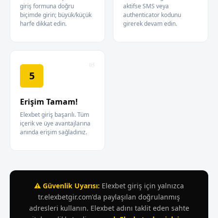
giriş formuna doğru
aktifse SMS veya
biçimde girin; büyük/küçük
authenticator kodunu
harfe dikkat edin.
girerek devam edin.
5
Erişim Tamam!
Elexbet giriş başarılı. Tüm
içerik ve üye avantajlarına
anında erişim sağladınız.
⚠ Güvenlik Uyarısı:
Elexbet giriş için yalnızca
tr.elexbetgir.com'da paylaşılan doğrulanmış
adresleri kullanın. Elexbet adını taklit eden sahte