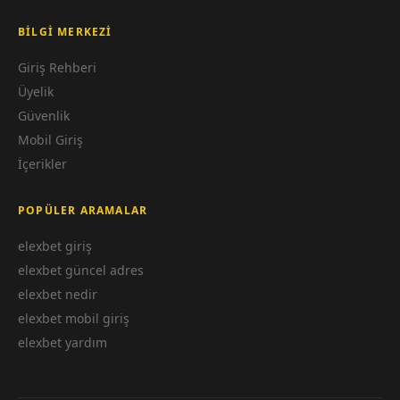
BILGI MERKEZI
Giriş Rehberi
Üyelik
Güvenlik
Mobil Giriş
İçerikler
POPÜLER ARAMALAR
elexbet giriş
elexbet güncel adres
elexbet nedir
elexbet mobil giriş
elexbet yardım