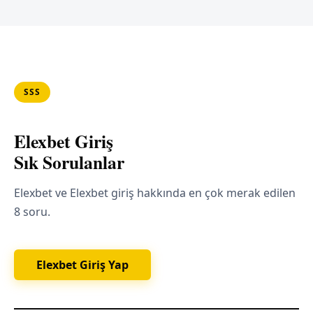
SSS
Elexbet Giriş
Sık Sorulanlar
Elexbet ve Elexbet giriş hakkında en çok merak edilen
8 soru.
Elexbet Giriş Yap