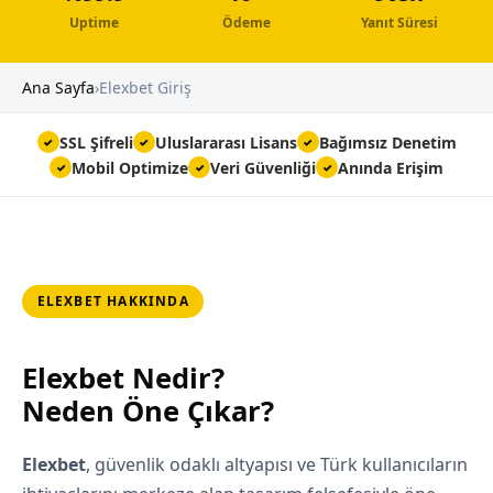
Uptime
Ödeme
Yanıt Süresi
Ana Sayfa
›
Elexbet Giriş
SSL Şifreli
Uluslararası Lisans
Bağımsız Denetim
✓
✓
✓
Mobil Optimize
Veri Güvenliği
Anında Erişim
✓
✓
✓
ELEXBET HAKKINDA
Elexbet Nedir?
Neden Öne Çıkar?
Elexbet
, güvenlik odaklı altyapısı ve Türk kullanıcıların