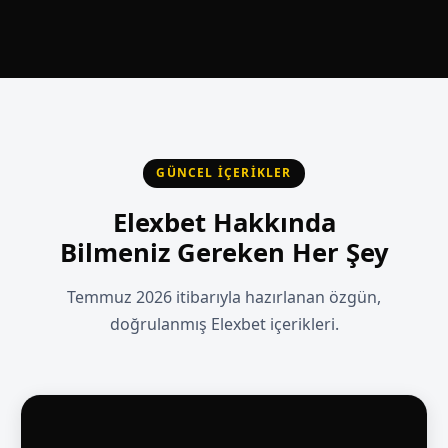
GÜNCEL İÇERIKLER
Elexbet Hakkında
Bilmeniz Gereken Her Şey
Temmuz 2026 itibarıyla hazırlanan özgün,
doğrulanmış Elexbet içerikleri.