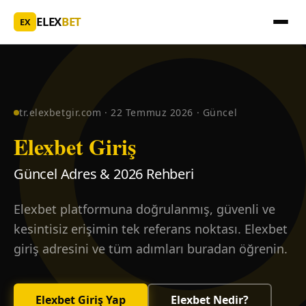
ELEX
BET
EX
tr.elexbetgir.com · 22 Temmuz 2026 · Güncel
Elexbet Giriş
Güncel Adres & 2026 Rehberi
Elexbet platformuna doğrulanmış, güvenli ve
kesintisiz erişimin tek referans noktası. Elexbet
giriş adresini ve tüm adımları buradan öğrenin.
Elexbet Giriş Yap
Elexbet Nedir?