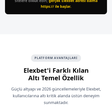
sitelere dikkat edin;
gerçek Elexbet adresi daima
https:// ile başlar.
PLATFORM AVANTAJLARI
Elexbet'i Farklı Kılan
Altı Temel Özellik
Güçlü altyapı ve 2026 güncellemeleriyle Elexbet,
kullanıcılarına altı kritik alanda üstün deneyim
sunmaktadır.