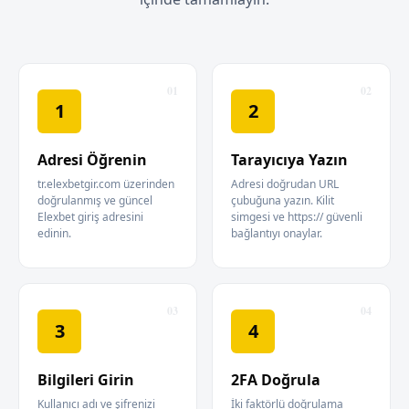
1
2
Adresi Öğrenin
Tarayıcıya Yazın
tr.elexbetgir.com üzerinden
Adresi doğrudan URL
doğrulanmış ve güncel
çubuğuna yazın. Kilit
Elexbet giriş adresini
simgesi ve https:// güvenli
edinin.
bağlantıyı onaylar.
3
4
Bilgileri Girin
2FA Doğrula
Kullanıcı adı ve şifrenizi
İki faktörlü doğrulama