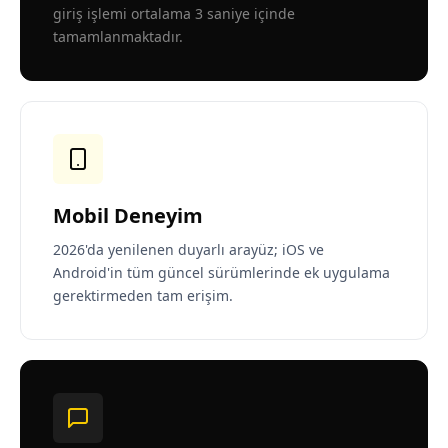
giriş işlemi ortalama 3 saniye içinde
tamamlanmaktadır.
Mobil Deneyim
2026'da yenilenen duyarlı arayüz; iOS ve
Android'in tüm güncel sürümlerinde ek uygulama
gerektirmeden tam erişim.