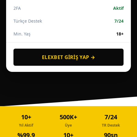
2FA
Aktif
Türkçe Destek
7/24
Min. Yaş
18+
ELEXBET GİRİŞ YAP →
10+
500K+
7/24
Yıl Aktif
Üye
TR Destek
%99.9
10+
90sn