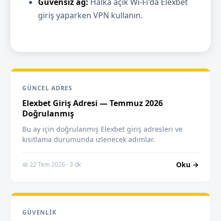
Güvensiz ağ:
Halka açık Wi-Fi'da Elexbet
giriş yaparken VPN kullanın.
GÜNCEL ADRES
Elexbet Giriş Adresi — Temmuz 2026
Doğrulanmış
Bu ay için doğrulanmış Elexbet giriş adresleri ve
kısıtlama durumunda izlenecek adımlar.
Oku →
📅 22 Tem 2026 · 3 dk
GÜVENLIK