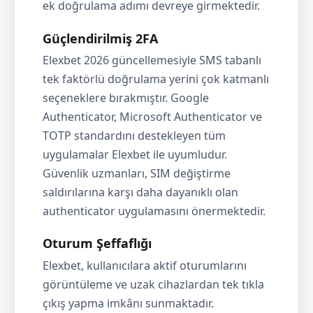
ek doğrulama adımı devreye girmektedir.
Güçlendirilmiş 2FA
Elexbet 2026 güncellemesiyle SMS tabanlı
tek faktörlü doğrulama yerini çok katmanlı
seçeneklere bırakmıştır. Google
Authenticator, Microsoft Authenticator ve
TOTP standardını destekleyen tüm
uygulamalar Elexbet ile uyumludur.
Güvenlik uzmanları, SIM değiştirme
saldırılarına karşı daha dayanıklı olan
authenticator uygulamasını önermektedir.
Oturum Şeffaflığı
Elexbet, kullanıcılara aktif oturumlarını
görüntüleme ve uzak cihazlardan tek tıkla
çıkış yapma imkânı sunmaktadır.