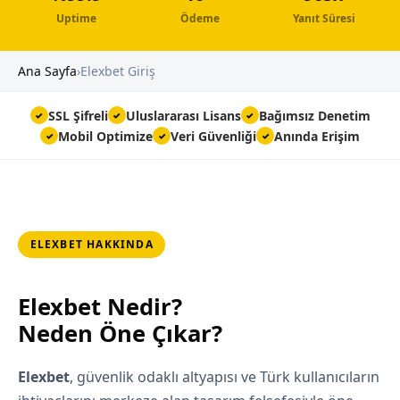
Uptime
Ödeme
Yanıt Süresi
Ana Sayfa
›
Elexbet Giriş
SSL Şifreli
Uluslararası Lisans
Bağımsız Denetim
✓
✓
✓
Mobil Optimize
Veri Güvenliği
Anında Erişim
✓
✓
✓
ELEXBET HAKKINDA
Elexbet Nedir?
Neden Öne Çıkar?
Elexbet
, güvenlik odaklı altyapısı ve Türk kullanıcıların