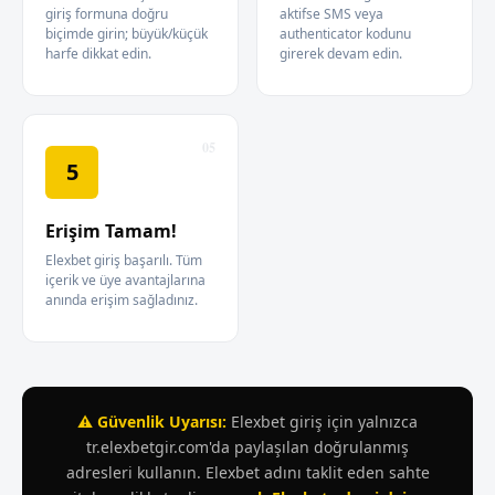
giriş formuna doğru
aktifse SMS veya
biçimde girin; büyük/küçük
authenticator kodunu
harfe dikkat edin.
girerek devam edin.
5
Erişim Tamam!
Elexbet giriş başarılı. Tüm
içerik ve üye avantajlarına
anında erişim sağladınız.
⚠ Güvenlik Uyarısı:
Elexbet giriş için yalnızca
tr.elexbetgir.com'da paylaşılan doğrulanmış
adresleri kullanın. Elexbet adını taklit eden sahte