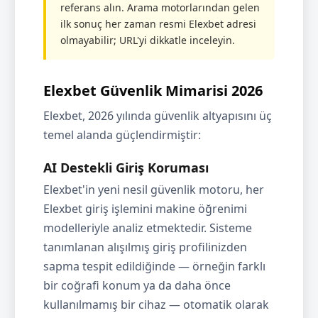
referans alın. Arama motorlarından gelen
ilk sonuç her zaman resmi Elexbet adresi
olmayabilir; URL'yi dikkatle inceleyin.
Elexbet Güvenlik Mimarisi 2026
Elexbet, 2026 yılında güvenlik altyapısını üç
temel alanda güçlendirmiştir:
AI Destekli Giriş Koruması
Elexbet'in yeni nesil güvenlik motoru, her
Elexbet giriş işlemini makine öğrenimi
modelleriyle analiz etmektedir. Sisteme
tanımlanan alışılmış giriş profilinizden
sapma tespit edildiğinde — örneğin farklı
bir coğrafi konum ya da daha önce
kullanılmamış bir cihaz — otomatik olarak