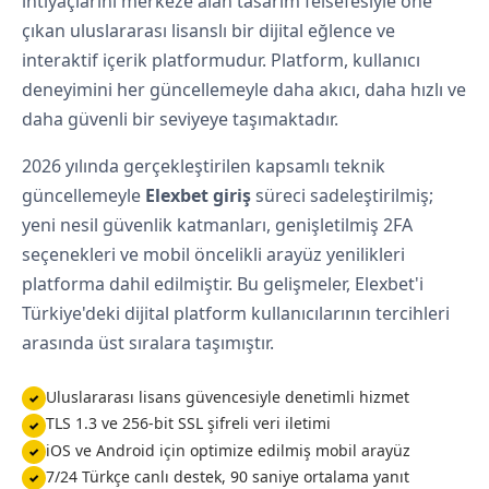
ihtiyaçlarını merkeze alan tasarım felsefesiyle öne
çıkan uluslararası lisanslı bir dijital eğlence ve
interaktif içerik platformudur. Platform, kullanıcı
deneyimini her güncellemeyle daha akıcı, daha hızlı ve
daha güvenli bir seviyeye taşımaktadır.
2026 yılında gerçekleştirilen kapsamlı teknik
güncellemeyle
Elexbet giriş
süreci sadeleştirilmiş;
yeni nesil güvenlik katmanları, genişletilmiş 2FA
seçenekleri ve mobil öncelikli arayüz yenilikleri
platforma dahil edilmiştir. Bu gelişmeler, Elexbet'i
Türkiye'deki dijital platform kullanıcılarının tercihleri
arasında üst sıralara taşımıştır.
Uluslararası lisans güvencesiyle denetimli hizmet
✓
TLS 1.3 ve 256-bit SSL şifreli veri iletimi
✓
iOS ve Android için optimize edilmiş mobil arayüz
✓
7/24 Türkçe canlı destek, 90 saniye ortalama yanıt
✓