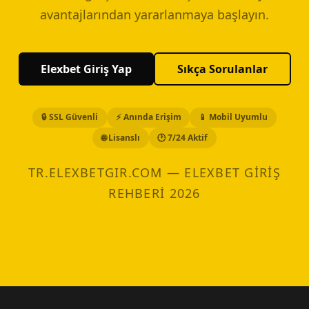
avantajlarından yararlanmaya başlayın.
Elexbet Giriş Yap
Sıkça Sorulanlar
🔒 SSL Güvenli
⚡ Anında Erişim
📱 Mobil Uyumlu
🌐 Lisanslı
🕐 7/24 Aktif
TR.ELEXBETGIR.COM — ELEXBET GİRİŞ
REHBERİ 2026