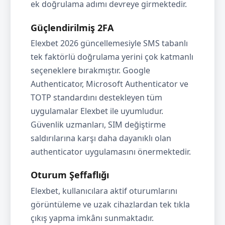
ek doğrulama adımı devreye girmektedir.
Güçlendirilmiş 2FA
Elexbet 2026 güncellemesiyle SMS tabanlı
tek faktörlü doğrulama yerini çok katmanlı
seçeneklere bırakmıştır. Google
Authenticator, Microsoft Authenticator ve
TOTP standardını destekleyen tüm
uygulamalar Elexbet ile uyumludur.
Güvenlik uzmanları, SIM değiştirme
saldırılarına karşı daha dayanıklı olan
authenticator uygulamasını önermektedir.
Oturum Şeffaflığı
Elexbet, kullanıcılara aktif oturumlarını
görüntüleme ve uzak cihazlardan tek tıkla
çıkış yapma imkânı sunmaktadır.