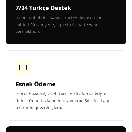
7/24 Türkçe Destek
Resmi tatil dahil 24 saat Türkçe destek. Canlı
sohbet 90 saniyede, e-posta 4 saatte yanıt
vermektedir.
Esnek Ödeme
Banka havalesi, kredi kartı, e-cüzdan ve kripto
dahil 10'dan fazla ödeme yöntemi. Şifreli altyapı
üzerinde güvenli işlem.