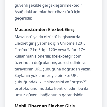
güvenli şekilde gerçekleştirilmektedir.
Aşağıdaki adımlar her cihaz türü için
geçerlidir.
Masaüstünden Elexbet Giriş
Masaüstü ya da dizüstü bilgisayarda
Elexbet giriş yapmak için Chrome 120+,
Firefox 121+, Edge 120+ veya Safari 17+
kullanmanız önerilir. tr.elexbetgir.com
üzerinden doğrulanmış adresi edinin ve
tarayıcının URL çubuğuna doğrudan yazın.
Sayfanın yüklenmesiyle birlikte URL
çubuğundaki kilit simgesini ve "https://"
protokolünü mutlaka kontrol edin; bu iki
unsur güvenli bağlantının garantisidir.
Mobil Cihazdan Elexbet Giriş