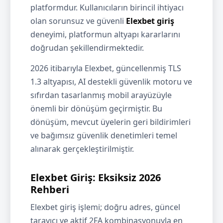
platformdur. Kullanıcıların birincil ihtiyacı
olan sorunsuz ve güvenli
Elexbet giriş
deneyimi, platformun altyapı kararlarını
doğrudan şekillendirmektedir.
2026 itibarıyla Elexbet, güncellenmiş TLS
1.3 altyapısı, AI destekli güvenlik motoru ve
sıfırdan tasarlanmış mobil arayüzüyle
önemli bir dönüşüm geçirmiştir. Bu
dönüşüm, mevcut üyelerin geri bildirimleri
ve bağımsız güvenlik denetimleri temel
alınarak gerçekleştirilmiştir.
Elexbet Giriş: Eksiksiz 2026
Rehberi
Elexbet giriş işlemi; doğru adres, güncel
tarayıcı ve aktif 2FA kombinasyonuyla en