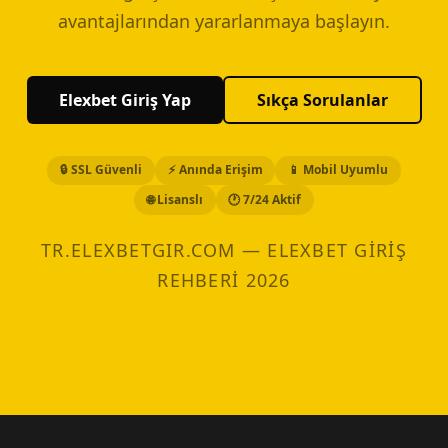
avantajlarından yararlanmaya başlayın.
Elexbet Giriş Yap
Sıkça Sorulanlar
🔒 SSL Güvenli
⚡ Anında Erişim
📱 Mobil Uyumlu
🌐 Lisanslı
🕐 7/24 Aktif
TR.ELEXBETGIR.COM — ELEXBET GİRİŞ
REHBERİ 2026