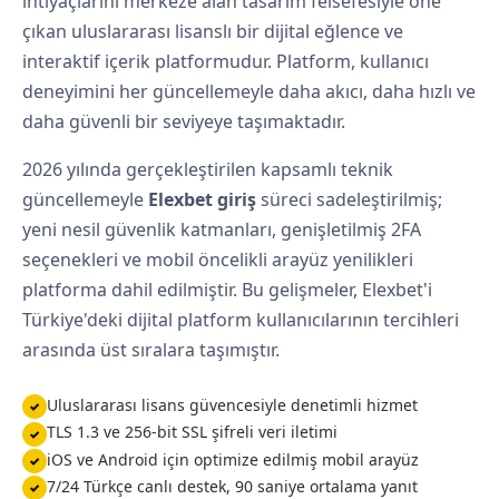
ihtiyaçlarını merkeze alan tasarım felsefesiyle öne
çıkan uluslararası lisanslı bir dijital eğlence ve
interaktif içerik platformudur. Platform, kullanıcı
deneyimini her güncellemeyle daha akıcı, daha hızlı ve
daha güvenli bir seviyeye taşımaktadır.
2026 yılında gerçekleştirilen kapsamlı teknik
güncellemeyle
Elexbet giriş
süreci sadeleştirilmiş;
yeni nesil güvenlik katmanları, genişletilmiş 2FA
seçenekleri ve mobil öncelikli arayüz yenilikleri
platforma dahil edilmiştir. Bu gelişmeler, Elexbet'i
Türkiye'deki dijital platform kullanıcılarının tercihleri
arasında üst sıralara taşımıştır.
Uluslararası lisans güvencesiyle denetimli hizmet
✓
TLS 1.3 ve 256-bit SSL şifreli veri iletimi
✓
iOS ve Android için optimize edilmiş mobil arayüz
✓
7/24 Türkçe canlı destek, 90 saniye ortalama yanıt
✓