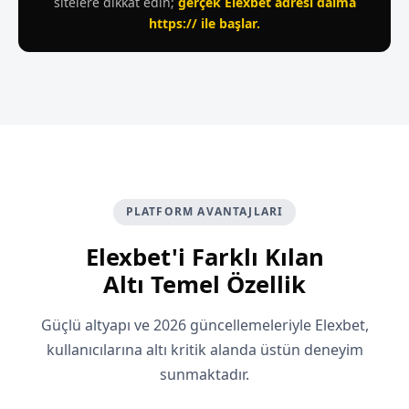
sitelere dikkat edin;
gerçek Elexbet adresi daima
https:// ile başlar.
PLATFORM AVANTAJLARI
Elexbet'i Farklı Kılan
Altı Temel Özellik
Güçlü altyapı ve 2026 güncellemeleriyle Elexbet,
kullanıcılarına altı kritik alanda üstün deneyim
sunmaktadır.