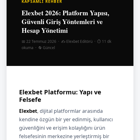
KAPSAMLI REHBER
Elexbet 2026: Platform Yapısı,
Güvenli Giriş Yöntemleri ve
Hesap Yönetimi
📅 22 Temmuz 2026 · ✍ Elexbet Editörü · ⏱ 11 dk
okuma · 🔄 Güncel
Elexbet Platformu: Yapı ve
Felsefe
Elexbet
, dijital platformlar arasında
kendine özgün bir yer edinmiş, kullanıcı
güvenliğini ve erişim kolaylığını ürün
felsefesinin merkezine yerleştirmiş bir