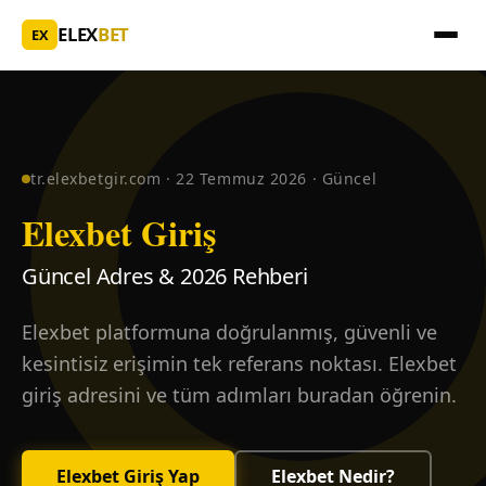
ELEX
BET
EX
tr.elexbetgir.com · 22 Temmuz 2026 · Güncel
Elexbet Giriş
Güncel Adres & 2026 Rehberi
Elexbet platformuna doğrulanmış, güvenli ve
kesintisiz erişimin tek referans noktası. Elexbet
giriş adresini ve tüm adımları buradan öğrenin.
Elexbet Giriş Yap
Elexbet Nedir?