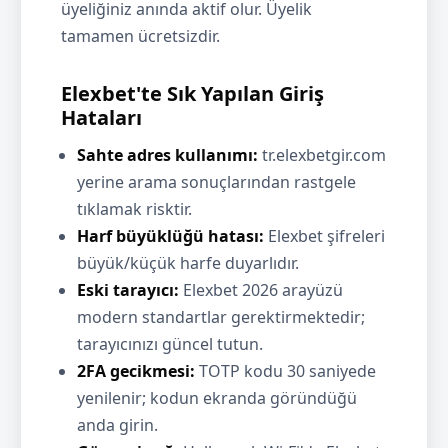
üyeliğiniz anında aktif olur. Üyelik
tamamen ücretsizdir.
Elexbet'te Sık Yapılan Giriş
Hataları
Sahte adres kullanımı:
tr.elexbetgir.com
yerine arama sonuçlarından rastgele
tıklamak risktir.
Harf büyüklüğü hatası:
Elexbet şifreleri
büyük/küçük harfe duyarlıdır.
Eski tarayıcı:
Elexbet 2026 arayüzü
modern standartlar gerektirmektedir;
tarayıcınızı güncel tutun.
2FA gecikmesi:
TOTP kodu 30 saniyede
yenilenir; kodun ekranda göründüğü
anda girin.