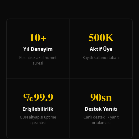
10+
500K
Yıl Deneyim
Aktif Üye
Kesintisiz aktif hizmet
Kayıtlı kullanıcı tabanı
süresi
%99.9
90sn
Erişilebilirlik
Destek Yanıtı
CDN altyapısı uptime
Canlı destek ilk yanıt
garantisi
ortalaması