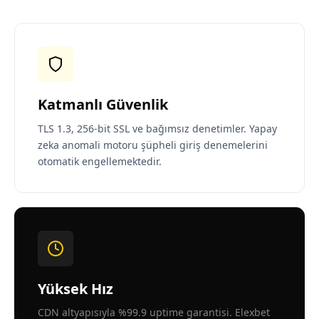
Katmanlı Güvenlik
TLS 1.3, 256-bit SSL ve bağımsız denetimler. Yapay
zeka anomali motoru şüpheli giriş denemelerini
otomatik engellemektedir.
Yüksek Hız
CDN altyapısıyla %99.9 uptime garantisi. Elexbet