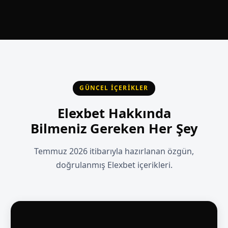
GÜNCEL İÇERIKLER
Elexbet Hakkında
Bilmeniz Gereken Her Şey
Temmuz 2026 itibarıyla hazırlanan özgün,
doğrulanmış Elexbet içerikleri.