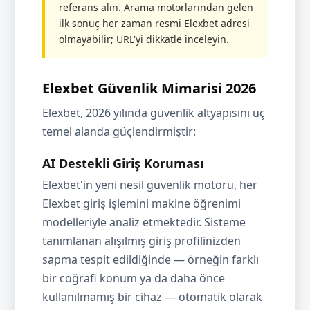
referans alın. Arama motorlarından gelen
ilk sonuç her zaman resmi Elexbet adresi
olmayabilir; URL'yi dikkatle inceleyin.
Elexbet Güvenlik Mimarisi 2026
Elexbet, 2026 yılında güvenlik altyapısını üç
temel alanda güçlendirmiştir:
AI Destekli Giriş Koruması
Elexbet'in yeni nesil güvenlik motoru, her
Elexbet giriş işlemini makine öğrenimi
modelleriyle analiz etmektedir. Sisteme
tanımlanan alışılmış giriş profilinizden
sapma tespit edildiğinde — örneğin farklı
bir coğrafi konum ya da daha önce
kullanılmamış bir cihaz — otomatik olarak