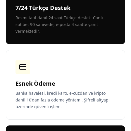
7/24 Türkçe Destek
Resmi tatil dahil 24 saat Türkçe destek. Canlı
sohbet 90 saniyede, e-posta 4 saatte yanıt
vermektedir.
Esnek Ödeme
Banka havalesi, kredi kartı, e-cüzdan ve kripto
dahil 10'dan fazla ödeme yöntemi. Şifreli altyapı
üzerinde güvenli işlem.