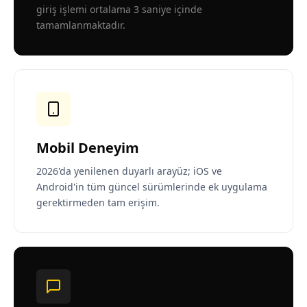
giriş işlemi ortalama 3 saniye içinde
tamamlanmaktadır.
Mobil Deneyim
2026'da yenilenen duyarlı arayüz; iOS ve
Android'in tüm güncel sürümlerinde ek uygulama
gerektirmeden tam erişim.