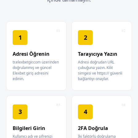
1
2
Adresi Öğrenin
Tarayıcıya Yazın
tr.elexbetgir.com üzerinden
Adresi doğrudan URL
doğrulanmış ve güncel
çubuğuna yazın. Kilit
Elexbet giriş adresini
simgesi ve https:// güvenli
edinin.
bağlantıyı onaylar.
3
4
Bilgileri Girin
2FA Doğrula
Kullanıcı adı ve şifrenizi
İki faktörlü doğrulama