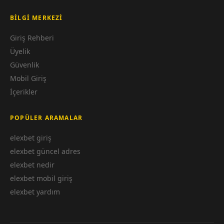
BILGI MERKEZI
Giriş Rehberi
Üyelik
Güvenlik
Mobil Giriş
İçerikler
POPÜLER ARAMALAR
elexbet giriş
elexbet güncel adres
elexbet nedir
elexbet mobil giriş
elexbet yardım