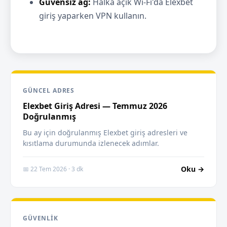
Güvensiz ağ:
Halka açık Wi-Fi'da Elexbet
giriş yaparken VPN kullanın.
GÜNCEL ADRES
Elexbet Giriş Adresi — Temmuz 2026
Doğrulanmış
Bu ay için doğrulanmış Elexbet giriş adresleri ve
kısıtlama durumunda izlenecek adımlar.
Oku →
📅 22 Tem 2026 · 3 dk
GÜVENLIK