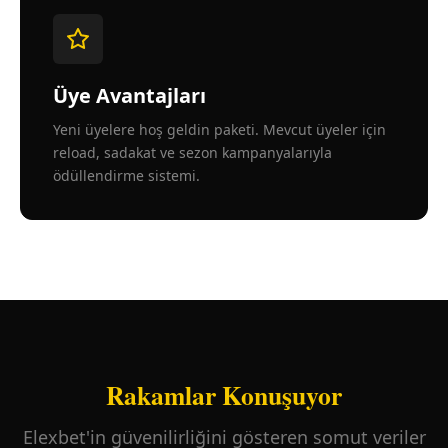
Üye Avantajları
Yeni üyelere hoş geldin paketi. Mevcut üyeler için
reload, sadakat ve sezon kampanyalarıyla
ödüllendirme sistemi.
Rakamlar Konuşuyor
Elexbet'in güvenilirliğini gösteren somut veriler