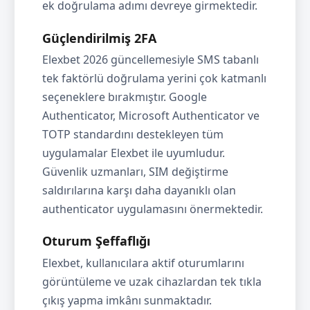
ek doğrulama adımı devreye girmektedir.
Güçlendirilmiş 2FA
Elexbet 2026 güncellemesiyle SMS tabanlı
tek faktörlü doğrulama yerini çok katmanlı
seçeneklere bırakmıştır. Google
Authenticator, Microsoft Authenticator ve
TOTP standardını destekleyen tüm
uygulamalar Elexbet ile uyumludur.
Güvenlik uzmanları, SIM değiştirme
saldırılarına karşı daha dayanıklı olan
authenticator uygulamasını önermektedir.
Oturum Şeffaflığı
Elexbet, kullanıcılara aktif oturumlarını
görüntüleme ve uzak cihazlardan tek tıkla
çıkış yapma imkânı sunmaktadır.