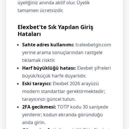
üyeliğiniz anında aktif olur. Üyelik
tamamen ücretsizdir.
Elexbet'te Sık Yapılan Giriş
Hataları
Sahte adres kullanımı:
tr.elexbetgir.com
yerine arama sonuçlarından rastgele
tıklamak risktir.
Harf büyüklüğü hatası:
Elexbet şifreleri
büyük/küçük harfe duyarlıdır.
Eski tarayıcı:
Elexbet 2026 arayüzü
modern standartlar gerektirmektedir;
tarayıcınızı güncel tutun.
2FA gecikmesi:
TOTP kodu 30 saniyede
yenilenir; kodun ekranda göründüğü
anda girin.