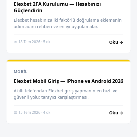
Elexbet 2FA Kurulumu — Hesabınızı
Güçlendirin
Elexbet hesabınıza iki faktörlü doğrulama eklemenin
adım adım rehberi ve en iyi uygulamalar.
Oku →
📅 18 Tem 2026 · 5 dk
MOBIL
Elexbet Mobil Giriş — iPhone ve Android 2026
Akıllı telefondan Elexbet giriş yapmanın en hızlı ve
güvenli yolu; tarayıcı karşılaştırması.
Oku →
📅 15 Tem 2026 · 4 dk