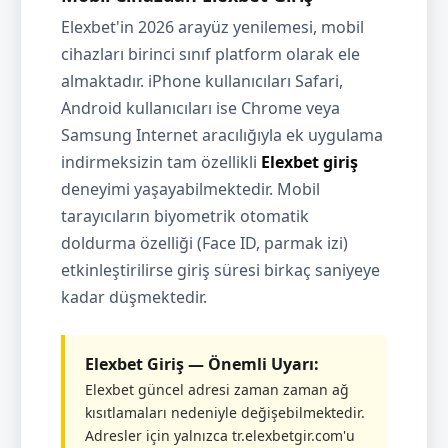
Elexbet'in 2026 arayüz yenilemesi, mobil
cihazları birinci sınıf platform olarak ele
almaktadır. iPhone kullanıcıları Safari,
Android kullanıcıları ise Chrome veya
Samsung Internet aracılığıyla ek uygulama
indirmeksizin tam özellikli
Elexbet giriş
deneyimi yaşayabilmektedir. Mobil
tarayıcıların biyometrik otomatik
doldurma özelliği (Face ID, parmak izi)
etkinleştirilirse giriş süresi birkaç saniyeye
kadar düşmektedir.
Elexbet Giriş — Önemli Uyarı:
Elexbet güncel adresi zaman zaman ağ
kısıtlamaları nedeniyle değişebilmektedir.
Adresler için yalnızca tr.elexbetgir.com'u