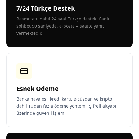
7/24 Türkçe Destek
Resmi tatil dahil 24 saat Türkçe destek. Canlı
sohbet 90 saniyede, e-posta 4 saatte yanıt
vermektedir.
Esnek Ödeme
Banka havalesi, kredi kartı, e-cüzdan ve kripto
dahil 10'dan fazla ödeme yöntemi. Şifreli altyapı
üzerinde güvenli işlem.