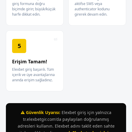
giriş formuna doğru
aktifse SMS veya
biçimde girin; büyük/küçük
authenticator kodunu
harfe dikkat edin.
girerek devam edin.
5
Erişim Tamam!
Elexbet giriş başarılı. Tüm
içerik ve üye avantajlarına
anında erişim sağladınız.
⚠ Güvenlik Uyarısı:
Elexbet giriş için yalnızca
tr.elexbetgir.com'da paylaşılan doğrulanmış
adresleri kullanın. Elexbet adını taklit eden sahte