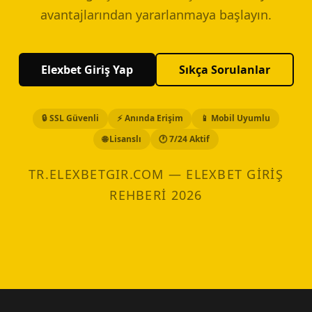
avantajlarından yararlanmaya başlayın.
Elexbet Giriş Yap
Sıkça Sorulanlar
🔒 SSL Güvenli
⚡ Anında Erişim
📱 Mobil Uyumlu
🌐 Lisanslı
🕐 7/24 Aktif
TR.ELEXBETGIR.COM — ELEXBET GİRİŞ
REHBERİ 2026