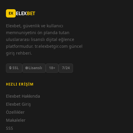
ELEX
BET
EX
Elexbet, güvenlik ve kullanıcı
memnuniyetini ön planda tutan
uluslararası lisanslı dijital eğlence
platformudur. tr.elexbetgir.com güncel
giriş rehberi.
🔒 SSL
🌐 Lisanslı
18+
7/24
HIZLI ERIŞIM
Elexbet Hakkında
Elexbet Giriş
Özellikler
Makaleler
SSS