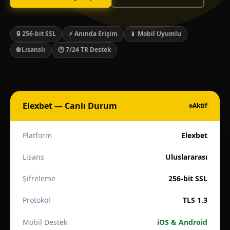
🔒 256-bit SSL
⚡ Anında Erişim
📱 Mobil Uyumlu
🌐 Lisanslı
🕐 7/24 TR Destek
Elexbet — Canlı Durum
Aktif
Platform
Elexbet
Lisans
Uluslararası
Şifreleme
256-bit SSL
Protokol
TLS 1.3
Mobil Destek
iOS & Android