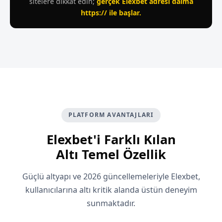
sitelere dikkat edin;
gerçek Elexbet adresi daima
https:// ile başlar.
PLATFORM AVANTAJLARI
Elexbet'i Farklı Kılan
Altı Temel Özellik
Güçlü altyapı ve 2026 güncellemeleriyle Elexbet,
kullanıcılarına altı kritik alanda üstün deneyim
sunmaktadır.