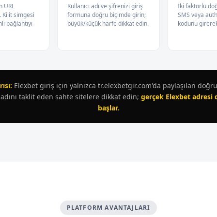
n URL
Kullanıcı adı ve şifrenizi giriş
İki faktörlü d
Kilit simgesi
formuna doğru biçimde girin;
SMS veya auth
nli bağlantıyı
büyük/küçük harfe dikkat edin.
kodunu girere
ısı:
Elexbet giriş için yalnızca tr.elexbetgir.com'da paylaşılan doğr
 adını taklit eden sahte sitelere dikkat edin;
gerçek Elexbet adresi d
başlar.
PLATFORM AVANTAJLARI