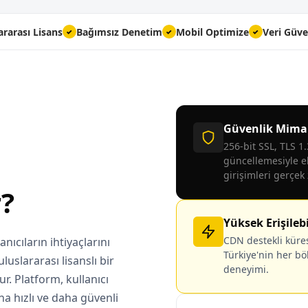
ararası Lisans
Bağımsız Denetim
Mobil Optimize
Veri Güve
✓
✓
✓
Güvenlik Mimar
256-bit SSL, TLS 1
güncellemesiyle e
girişimleri gerçek
?
Yüksek Erişilebi
CDN destekli küres
anıcıların ihtiyaçlarını
Türkiye'nin her bö
uslararası lisanslı bir
deneyimi.
ur. Platform, kullanıcı
a hızlı ve daha güvenli