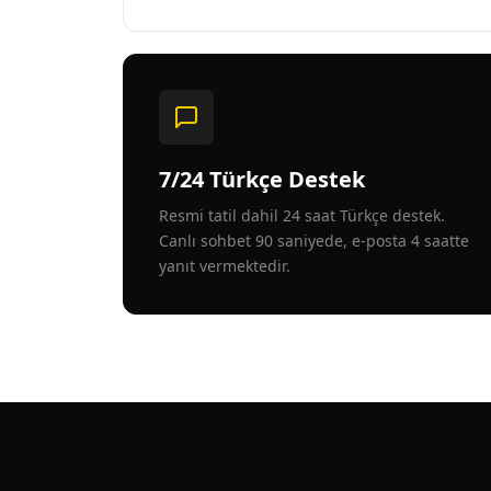
7/24 Türkçe Destek
Resmi tatil dahil 24 saat Türkçe destek.
Canlı sohbet 90 saniyede, e-posta 4 saatte
yanıt vermektedir.