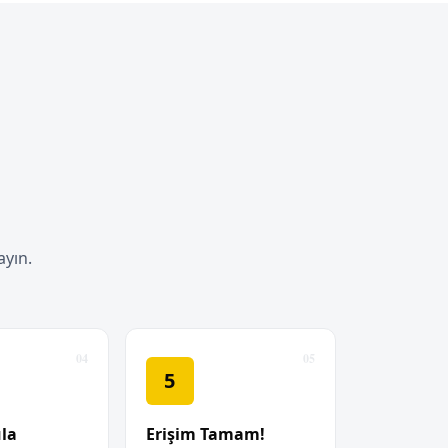
ayın.
5
la
Erişim Tamam!