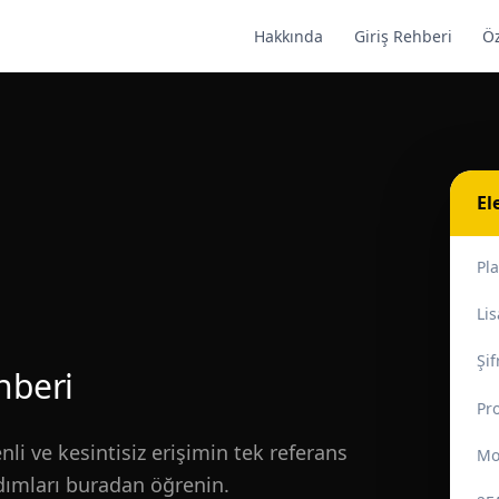
Hakkında
Giriş Rehberi
Öz
El
Pl
Li
Şi
hberi
Pr
i ve kesintisiz erişimin tek referans
Mo
adımları buradan öğrenin.