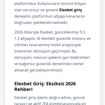
platformdur. Kullanıcıların birincil ihtiyacı
olan sorunsuz ve güvenli
Elexbet giriş
deneyimi, platformun altyapı kararlarını
doğrudan şekillendirmektedir.
2026 itibarıyla Elexbet, güncellenmiş TLS
1.3 altyapısı, AI destekli güvenlik motoru ve
sıfırdan tasarlanmış mobil arayüzüyle
önemli bir dönüşüm geçirmiştir. Bu
dönüşüm, mevcut üyelerin geri bildirimleri
ve bağımsız güvenlik denetimleri temel
alınarak gerçekleştirilmiştir.
Elexbet Giriş: Eksiksiz 2026
Rehberi
Elexbet giriş işlemi; doğru adres, güncel
tarayıcı ve aktif 2FA kombinasyonuyla en