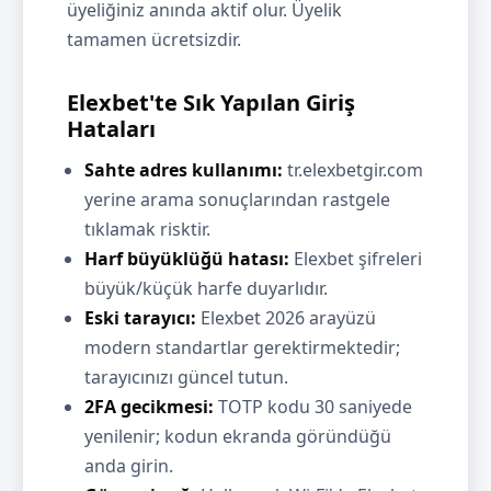
üyeliğiniz anında aktif olur. Üyelik
tamamen ücretsizdir.
Elexbet'te Sık Yapılan Giriş
Hataları
Sahte adres kullanımı:
tr.elexbetgir.com
yerine arama sonuçlarından rastgele
tıklamak risktir.
Harf büyüklüğü hatası:
Elexbet şifreleri
büyük/küçük harfe duyarlıdır.
Eski tarayıcı:
Elexbet 2026 arayüzü
modern standartlar gerektirmektedir;
tarayıcınızı güncel tutun.
2FA gecikmesi:
TOTP kodu 30 saniyede
yenilenir; kodun ekranda göründüğü
anda girin.