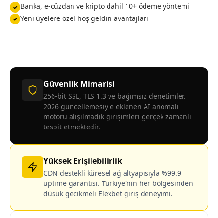
Banka, e-cüzdan ve kripto dahil 10+ ödeme yöntemi
✓
Yeni üyelere özel hoş geldin avantajları
✓
Güvenlik Mimarisi
256-bit SSL, TLS 1.3 ve bağımsız denetimler.
2026 güncellemesiyle eklenen AI anomali
motoru alışılmadık girişimleri gerçek zamanlı
tespit etmektedir.
Yüksek Erişilebilirlik
CDN destekli küresel ağ altyapısıyla %99.9
uptime garantisi. Türkiye'nin her bölgesinden
düşük gecikmeli Elexbet giriş deneyimi.