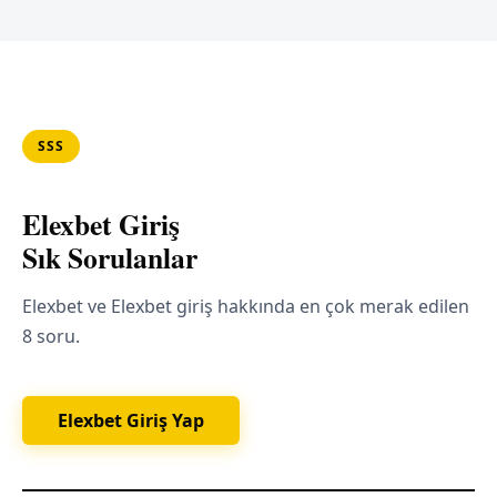
SSS
Elexbet Giriş
Sık Sorulanlar
Elexbet ve Elexbet giriş hakkında en çok merak edilen
8 soru.
Elexbet Giriş Yap