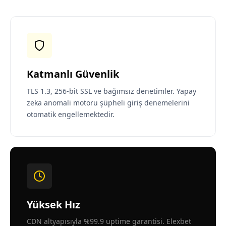
Katmanlı Güvenlik
TLS 1.3, 256-bit SSL ve bağımsız denetimler. Yapay
zeka anomali motoru şüpheli giriş denemelerini
otomatik engellemektedir.
Yüksek Hız
CDN altyapısıyla %99.9 uptime garantisi. Elexbet