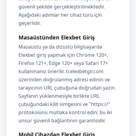
güvenli şekilde gerçekleştirilmektedir.
Aşağıdaki adımlar her cihaz türü için
geçerlidir.
Masaüstünden Elexbet Giriş
Masaüstü ya da dizüstü bilgisayarda
Elexbet giriş yapmak için Chrome 120+,
Firefox 121+, Edge 120+ veya Safari 17+
kullanmanız önerilir. tr.elexbetgir.com
üzerinden doğrulanmış adresi edinin ve
tarayıcının URL çubuğuna doğrudan yazın.
Sayfanın yüklenmesiyle birlikte URL
çubuğundaki kilit simgesini ve "https://"
protokolünü mutlaka kontrol edin; bu iki
unsur güvenli bağlantının garantisidir.
Mobil Cihazdan Elexbet Giriş