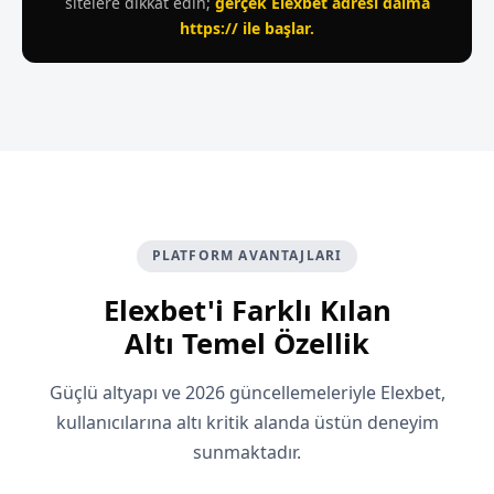
sitelere dikkat edin;
gerçek Elexbet adresi daima
https:// ile başlar.
PLATFORM AVANTAJLARI
Elexbet'i Farklı Kılan
Altı Temel Özellik
Güçlü altyapı ve 2026 güncellemeleriyle Elexbet,
kullanıcılarına altı kritik alanda üstün deneyim
sunmaktadır.