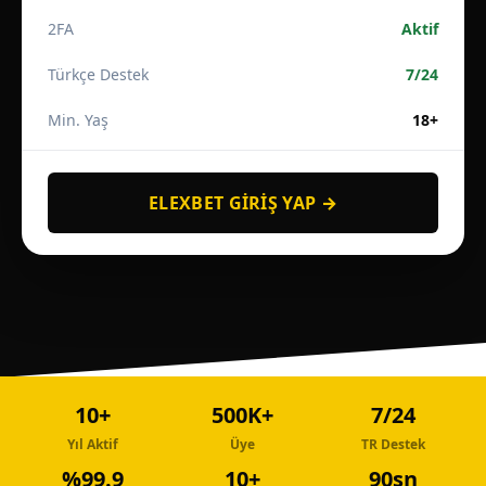
2FA
Aktif
Türkçe Destek
7/24
Min. Yaş
18+
ELEXBET GİRİŞ YAP →
10+
500K+
7/24
Yıl Aktif
Üye
TR Destek
%99.9
10+
90sn