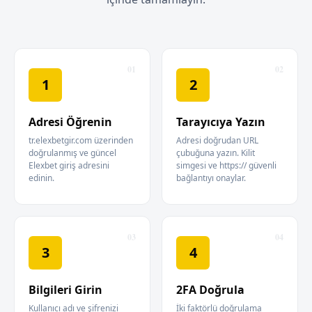
1
2
Adresi Öğrenin
Tarayıcıya Yazın
tr.elexbetgir.com üzerinden
Adresi doğrudan URL
doğrulanmış ve güncel
çubuğuna yazın. Kilit
Elexbet giriş adresini
simgesi ve https:// güvenli
edinin.
bağlantıyı onaylar.
3
4
Bilgileri Girin
2FA Doğrula
Kullanıcı adı ve şifrenizi
İki faktörlü doğrulama